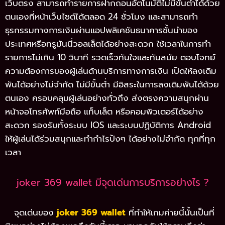
เว็บตรง สามารถทำรายการฝากถอนอัตโนมัติไม่มีขั้นต่ำได้ด้วย
ตนเองที่หน้าเว็บไซต์ได้ตลอด 24 ชั่วโมง และสามารถทำ
ธุรกรรมทางการเงินผ่านแอปพลิเคชันธนาคารชั้นนำของ
ประเทศหรือทรูมันนี่วอลเล็ตได้อย่างสะดวก ใช้เวลาในการทำ
รายการไม่เกิน 10 วินาที รวดเร็วทันใจและทันสมัย ตอบโจทย์
ความต้องการของผู้เล่นด้านบริการทางการเงิน เปิดให้ลงเดิม
พันได้อย่างไม่จำกัด ไม่มีขั้นต่ำ มีอิสระในการลงเดิมพันได้ด้วย
ตนเอง ครอบคลุมผู้เล่นอย่างทั่วถึง ส่งตรงความสนุกผ่าน
หน้าจอโทรศัพท์มือถือ แท็บเล็ต หรือคอมพิวเตอร์ได้อย่าง
สะดวก รองรับทั้งระบบ IOS และระบบปฏิบัติการ Android
ให้ผู้เล่นได้ร่วมสนุกและทำกำไรปังๆ ได้อย่างไม่จำกัด ทุกที่ทุก
เวลา
joker 369 wallet มีจุดเด่นการบริการอย่างไร ?
จุดเด่นของ
joker 369 wallet
ที่ทำให้เกมค่ายนี้นั้นเป็นที่