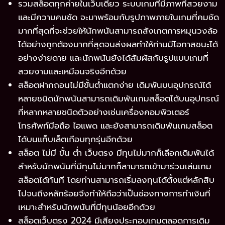
รวมสล็อตทุกค่ายในเว็บเดียว ระบบเกมที่มีภาพที่สวยงาม
และมีความคมชัด จะมาพร้อมกับรูปภาพภายในเกมที่คมชัด
มากที่สุดที่จะช่วยให้นักพนันสามารถสังเกตการหมุนวงล้อ
ได้อย่างถูกต้องมากที่สุดจนส่งผลทำให้ท่านมีโอกาสชนะได้
อย่างง่ายดาย และนักพนันยังได้สัมผัสกับรูปแบบเกมที่
สวยงามและเหมือนจริงอีกด้วย
สล็อตฝากถอนไม่มีขั้นต่ำแตกง่าย เดิมพันบนอุปกรณ์ได้
หลายชนิดนักพนันสามารถเดิมพันเกมสล็อตได้บนอุปกรณ์
ที่หลากหลายชนิดตัวอย่างเช่นเครื่องคอมพิวเตอร์
โทรศัพท์มือถือ ไอแพด และยังสามารถเดิมพันเกมสล็อต
ได้บนแท็บเล็ตเกือบทุกรุ่นอีกด้วย
สล็อต ไม่มี ขั้น ต่ำ เว็บตรง มีทุนไม่มากก็เลือกเดิมพันได้
สำหรับนักพนันที่มีทุนไม่มากก็สามารถเข้ามาร่วมเล่นเกม
สล็อตได้ทันที โดยท่านสามารถเริ่มลงทุนได้ตั้งแต่หลักสิบ
ไปจนถึงหลักร้อยจึงทำให้ถือว่าเป็นช่องทางการทำเงินที่
เหมาะสำหรับนักพนันที่มีทุนน้อยอีกด้วย
สล็อตเว็บตรง 2024 มีเสียงประกอบเกมตลอดการเดิม