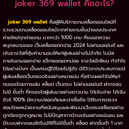
joker 369 wallet คืออะไร?
joker 369 wallet
คือผู้ให้บริการเกมสล็อตออนไลน์ที่
รวบรวมเกมสล็อตออนไลน์จากค่ายเกมชั้นนำของประเทศ
ค่ายใหม่ทุกค่ายเกม มากกว่า 1000 เกม ที่ขนเอาความ
สนุกสนานของ เว็บสล็อตแตกง่าย 2024 ไม่ผ่านเอเย่นต์ และ
เงินรางวัลที่คุ้มค่ามามอบให้แก่ผู้เล่นอย่างไม่จำกัด โบนัส
ภายในเกมออกง่าย แจ็กพอตแตกบ่อย รางวัลมีเพียบ ทำกำไร
ได้อย่างปังๆ เป็นเศรษฐีได้โดยไม่รู้ตัว มีรีวิวจากประสบการณ์
ผู้เล่นสล็อตเว็บตรงจริงอย่างหนาแน่น ที่สร้างผลกำไรให้แก่
ตนเองโดยการเล่น สล็อต เว็บตรง ไม่ผ่านเอเย่นต์ ฝากถอน
ไม่มี ขั้นต่ำ ที่ครองใจผู้เล่นมาอย่างยาวนาน ได้เงินง่าย ได้เงิน
ชัวร์ 100% มีความปลอดภัยและน่าเชื่อถือ ได้รับการตรวจ
สอบโดยหน่วยงานที่สนับสนุนและพัฒนาเว็บตรงสล็อตอย่าง
ถูกต้องถูกกฎหมาย ไม่มีปัญหาการโกงเงินอย่างแน่นอน และ
มีระบบฝากถอนอัตโนมัติที่ไม่มีขั้นต่ำ สล็อต ฝากขั้นต่ำ 1 บาท