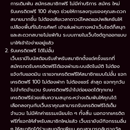
การเดิมพัน สมัครสมาชิกฟรี ไม่มีค่าบริการ สมัคร ใหม่
รับเครดิตฟรี 100 ล่าสุด ช่วยให้การลงทุนของคุณสะดวก
สบายมากขึ้น ไม่ต้องเสียเวลาดาวน์โหลดแอปพลิเคชันให้
เปลืองพื้นที่ในโทรศัพท์ เข้าเล่นผ่านทางหน้าเว็บไซต์ก็สนุก
และสะดวกสบายไม่แพ้กัน ระบบภายในเว็บไซต์ถูกออกแบบ
มาให้เข้าใจง่ายอยู่แล้ว
รับเครดิตฟรี ได้ไม่อั้น
เว็บเรามีโบนัสต้อนรับสำหรับสมาชิกตั้งแต่ครั้งแรกที่
สมัครกดรับเครดิตฟรีได้เองผ่านระบบอัตโนมัติ ไม่ต้อง
แจ้งกับแอดมิน เราแจกเครดิตฟรีให้สมาชิกแบบไม่อั้น แจก
เครดิตฟรี 100 ไม่ต้องฝาก ไม่ต้องแชร์ ล่าสุด แจกทุกวัน
ไม่จำกัดจำนวน รับเครดิตฟรีนำไปต่อยอดได้ทุกเกม
เครดิตฟรีช่วยเพิ่มความสนุกระหว่างเดิมพันให้คุณได้
เลือกลงทุนกับเว็บเราคุณสามารถรับเครดิตฟรีได้เต็ม
จำนวน ไม่มีหักค่าธรรมเนียมใด ๆ ทั้งสิ้น นอกจากเครดิต
ฟรีที่แจกให้สำหรับสมาชิกใหม่แล้ว เว็บเรายังมีกิจกรรมอื่น
ๆ ให้สมาชิกได้ร่วมสนุกอีกเพียบ คุณสามารถลุ้นรางวัล