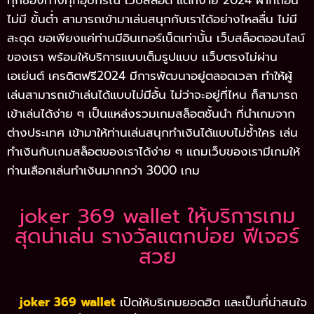
ทุกช่องทางทุกอุปกรณ์ เว็บสล็อต แตกง่าย 2024 ฝากถอน
ไม่มี ขั้นต่ำ สามารถเข้ามาเล่นสนุกกับเราได้อย่างไหลลื่น ไม่มี
สะดุด ขอเพียงแค่ท่านมีอินเทอร์เน็ตเท่านั้น เว็บสล็อตออนไลน์
ของเรา พร้อมให้บริการแบบเต็มรูปแบบ เเว็บตรงไม่ผ่าน
เอเย่นต์ เครดิตฟรี2024 มีการพัฒนาอยู่ตลอดเวลา ทำให้ผู้
เล่นสามารถเข้าเล่นได้แบบไม่มีอั้น ไม่ว่าจะอยู่ที่ไหน ก็สามารถ
เข้าเล่นได้ง่าย ๆ เป็นแหล่งรวมเกมสล็อตชั้นนำ ที่นำเกมจาก
ต่างประเทศ เข้ามาให้ท่านเล่นสนุกทำเงินได้แบบไม่ซ้ำใคร เล่น
ทำเงินกับเกมสล็อตของเราได้ง่าย ๆ แถมเว็บของเรามีเกมให้
ท่านเลือกเล่นทำเงินมากกว่า 3000 เกม
joker 369 wallet ให้บริการเกม
สุดน่าเล่น รางวัลแตกบ่อย ฟีเจอร์
สวย
joker 369 wallet
เปิดให้บริเกมยอดฮิต และเป็นที่น่าสนใจ