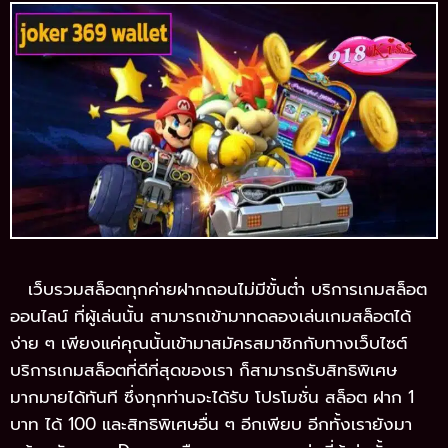
เว็บรวมสล็อตทุกค่ายฝากถอนไม่มีขั้นต่ำ บริการเกมสล็อต
ออนไลน์ ที่ผู้เล่นนั้น สามารถเข้ามาทดลองเล่นเกมสล็อตได้
ง่าย ๆ เพียงแค่คุณนั้นเข้ามาสมัครสมาชิกกับทางเว็บไซต์
บริการเกมสล็อตที่ดีที่สุดของเรา ก็สามารถรับสิทธิพิเศษ
มากมายได้ทันที ซึ่งทุกท่านจะได้รับ โปรโมชั่น สล็อต ฝาก 1
บาท ได้ 100 และสิทธิพิเศษอื่น ๆ อีกเพียบ อีกทั้งเรายังมา