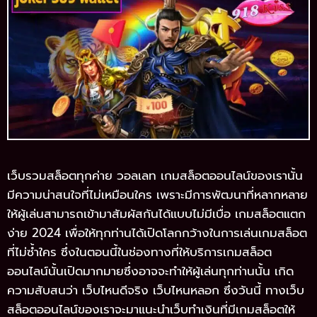
เว็บรวมสล็อตทุกค่าย วอลเลท เกมสล็อตออนไลน์ของเรานั้น
มีความน่าสนใจที่ไม่เหมือนใคร เพราะมีการพัฒนาที่หลากหลาย
ให้ผู้เล่นสามารถเข้ามาสัมผัสกันได้แบบไม่มีเบื่อ เกมสล็อตแตก
ง่าย 2024 เพื่อให้ทุกท่านได้เปิดโลกกว้างในการเล่นเกมสล็อต
ที่ไม่ซ้ำใคร ซึ่งในตอนนี้ในช่องทางที่ให้บริการเกมสล็อต
ออนไลน์นั้นเปิดมากมายซึ่งอาจจะทำให้ผู้เล่นทุกท่านนั้น เกิด
ความสับสนว่า เว็บไหนดีจริง เว็บไหนหลอก ซึ่งวันนี้ ทางเว็บ
สล็อตออนไลน์ของเราจะมาแนะนำเว็บทำเงินที่มีเกมสล็อตให้