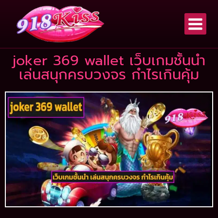
joker 369 wallet เว็บเกมชั้นนำ
เล่นสนุกครบวงจร กำไรเกินคุ้ม