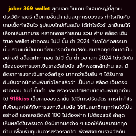
joker 369 wallet
สุดยอดเว็บเกมทำเงินใหญ่ที่สุดใน
ประวัติศาสตร์ เว็บเกมชั้นนำ เล่นสนุกครบวงจร กำไรเกินคุ้ม
เกมเด็ดทำเงินไว รูปแบบใหม่ทันสมัย ได้กำไรชัวร์ เรามีเกมให้
เลือกเล่นมากมาย หลากหลายค่ายเกม รวม ค่าย สล็อต เติม
true wallet ฝากถอน ไม่มี ขั้น ต่ำ 2024 ที่เราได้คัดสรรมา
นั้น ล้วนแต่เป็นเกมที่สามารถทำเงินให้กับสมาชิกทุกท่านได้เป็น
อย่างดี สล็อตฝาก-ถอน ไม่มี ขั้น ต่ำ วอ เลท 2024 โด่งดังใน
เรื่องของการแจกเงินรางวัลโบนัส แจ็คพอตหลักล้าน และ มี
อัตราการแจกเงินรางวัลที่สูง มากกว่าเว็บอื่น ๆ ได้รับการ
ยืนยันจากนักเดิมพันทั่วโลกแล้วว่า เป็นเกม สล็อต เว็บตรง
ฝากถอน ไม่มี ขั้นต่ำ และ สร้างรายได้ให้กับนักเดิมพันทุกท่าน
ได้
918kiss
เว็บเกมของเรานั้น ได้มีการปรับอัตราการทำกำไร
ที่เพิ่มมูลค่าให้กับการแจกเงินโบนัส ให้กับสมาชิกทุกท่านได้เป็น
อย่างดี แจกเครดิตฟรี 100 ไม่ต้องฝาก ไม่ต้องแชร์ ล่าสุด
เห็นผลได้ในพริบตา ยังมีเทคนิคต่าง ๆ แจกให้กับสมาชิกทุก
ท่าน เพื่อเพิ่มทุนในการสร้างรายได้ เพื่อพิชิตเงินรางวัลกับ