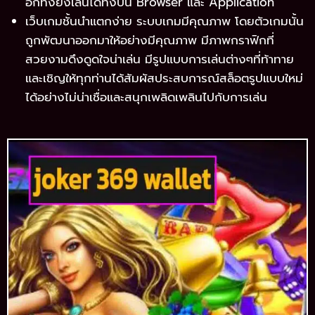
อีกทั้งยังเล่นได้ทั้งบน Browser และ Application
เว็บเกมชั้นนำแตกง่าย ระบบเกมมีคุณภาพ โดยตัวเกมนั้น
ถูกพัฒนาออกมาให้อย่างมีคุณภาพ มีภาพกราฟิกที่
สวยงามดึงดูดใจน่าเล่น มีรูปแบบการเล่นต่างๆที่ท้าทาย
และเชิญให้ทุกท่านได้สัมผัสประสบการณ์สล็อตรูปแบบใหม่
ได้อย่างไม่น่าเชื่อและสนุกเพลิดเพลินไปกับการเล่น