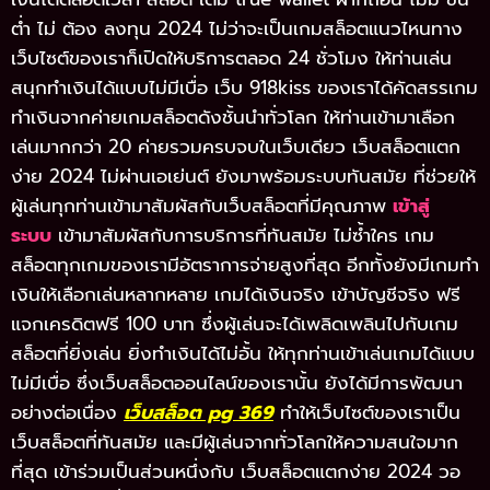
ต่ำ ไม่ ต้อง ลงทุน 2024 ไม่ว่าจะเป็นเกมสล็อตแนวไหนทาง
เว็บไซต์ของเราก็เปิดให้บริการตลอด 24 ชั่วโมง ให้ท่านเล่น
สนุกทำเงินได้แบบไม่มีเบื่อ เว็บ 918kiss ของเราได้คัดสรรเกม
ทำเงินจากค่ายเกมสล็อตดังชั้นนำทั่วโลก ให้ท่านเข้ามาเลือก
เล่นมากกว่า 20 ค่ายรวมครบจบในเว็บเดียว เว็บสล็อตแตก
ง่าย 2024 ไม่ผ่านเอเย่นต์ ยังมาพร้อมระบบทันสมัย ที่ช่วยให้
ผู้เล่นทุกท่านเข้ามาสัมผัสกับเว็บสล็อตที่มีคุณภาพ
เข้าสู่
ระบบ
เข้ามาสัมผัสกับการบริการที่ทันสมัย ไม่ซ้ำใคร เกม
สล็อตทุกเกมของเรามีอัตราการจ่ายสูงที่สุด อีกทั้งยังมีเกมทำ
เงินให้เลือกเล่นหลากหลาย เกมได้เงินจริง เข้าบัญชีจริง ฟรี
แจกเครดิตฟรี 100 บาท ซึ่งผู้เล่นจะได้เพลิดเพลินไปกับเกม
สล็อตที่ยิ่งเล่น ยิ่งทำเงินได้ไม่อั้น ให้ทุกท่านเข้าเล่นเกมได้แบบ
ไม่มีเบื่อ ซึ่งเว็บสล็อตออนไลน์ของเรานั้น ยังได้มีการพัฒนา
อย่างต่อเนื่อง
เว็บสล็อต pg 369
ทำให้เว็บไซต์ของเราเป็น
เว็บสล็อตที่ทันสมัย และมีผู้เล่นจากทั่วโลกให้ความสนใจมาก
ที่สุด เข้าร่วมเป็นส่วนหนึ่งกับ เว็บสล็อตแตกง่าย 2024 วอ