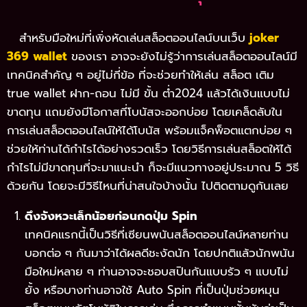
สำหรับมือใหม่ที่เพิ่งหัดเล่นสล็อตออนไลน์บนเว็บ
joker
369 wallet
ของเรา อาจจะยังไม่รู้ว่าการเล่นสล็อตออนไลน์มี
เทคนิคสำคัญ ๆ อยู่ไม่กี่ข้อ ที่จะช่วยทำให้เล่น สล็อต เติม
true wallet ฝาก-ถอน ไม่มี ขั้น ต่ำ2024 แล้วได้เงินแบบไม่
ขาดทุน แถมยังมีโอกาสที่โบนัสจะออกบ่อย โดยเคล็ดลับใน
การเล่นสล็อตออนไลน์ให้ได้โบนัส พร้อมแจ็คพ็อตแตกบ่อย ๆ
ช่วยให้ท่านได้กำไรได้อย่างรวดเร็ว โดยวิธีการเล่นสล็อตให้ได้
กำไรไม่มีขาดทุนที่จะมาแนะนำ ก็จะมีแนวทางอยู่ประมาณ 5 วิธี
ด้วยกัน โดยจะมีวิธีไหนที่น่าสนใจบ้างนั้น ไปติดตามดูกันเลย
ดึงจังหวะเล็กน้อยก่อนกดปุ่ม Spin
เทคนิคแรกนี้เป็นวิธีที่เซียนพนันสล็อตออนไลน์หลายท่าน
บอกต่อ ๆ กันมาว่าได้ผลดีชะงัดนัก โดยปกติแล้วนักพนัน
มือใหม่หลาย ๆ ท่านอาจจะชอบสปินกันแบบรัว ๆ แบบไม่
ยั้ง หรือบางท่านอาจใช้ Auto Spin ที่เป็นปุ่มช่วยหมุน