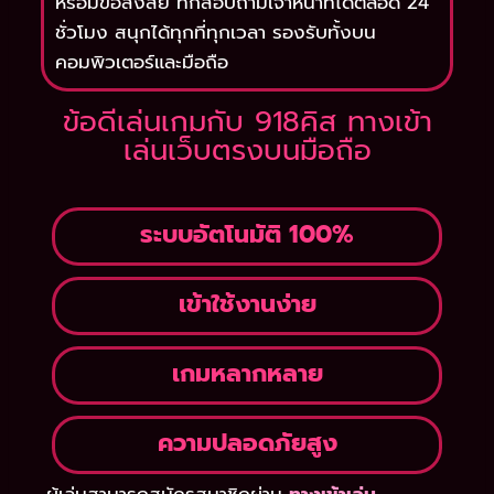
หรือมีข้อสงสัย ทักสอบถามเจ้าหน้าที่ได้ตลอด 24
ชั่วโมง สนุกได้ทุกที่ทุกเวลา รองรับทั้งบน
คอมพิวเตอร์และมือถือ
ข้อดีเล่นเกมกับ 918คิส ทางเข้า
เล่นเว็บตรงบนมือถือ
ระบบอัตโนมัติ 100%
เข้าใช้งานง่าย
เกมหลากหลาย
ความปลอดภัยสูง