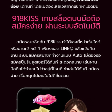
บ่อย
ได้ทันที โดยไม่ต้องเสียเวลาทักแชทหาแอดมิน
918KISS เกมสล็อตบนมือถือ
สมัครง่าย ผ่านระบบอัตโนมัติ
สมัครสมาชิกกับ 918Kiss ทำได้เองที่หน้าเว็บไซต์
หรือผ่านเจ้าหน้าที่ เพียงแอด LINE@ แล้วแจ้งทีม
งาน ระบบสมัครสมาชิกทำงานแบบ Auto ไม่ต้องรอ
สมัครปุ๊บรับยูสเซอร์ได้ทันที สะดวกสบาย เล่นผ่าน
มือถือได้ง่ายๆ ไม่ว่าอยู่ที่ไหนก็เข้าเล่นได้ทันที สมัคร
ง่าย เริ่มสนุกได้เลยในไม่กี่ขั้นตอน