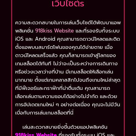
เว็บไซต์s
ความสะดวกสบายในการเล่นเว็บไซต์ได้พัฒนาแอพ
พลิเคชั่น
918kiss Website
และที่รองรับทั้งระบบ
iOS และ Android คุณสามารถดาวน์โหลดและติด
ตั้งแอพบนสมาร์ตโฟนของคุณได้ง่ายดาย เมื่อ
ดาวน์โหลดเสร็จแล้ว คุณก็สามารถเข้าสู่โลกของ
เกมสล็อตได้ทันที ไม่ว่าจะเป็นระหว่างการเดินทาง
หรือช่วงเวลาว่างที่บ้าน มีเกมสล็อตให้เลือกเล่น
มากมาย ตั้งแต่เกมคลาสสิกไปจนถึงเกมใหม่ล่าสุด
ที่มีฟีเจอร์และกราฟิกที่น่าตื่นเต้น คุณสามารถ
เลือกเล่นตามความชอบได้อย่างไม่จำกัด และด้วย
การอัปเดตเกมใหม่ ๆ อย่างต่อเนื่อง คุณจะไม่มีวัน
เบื่อกับการเล่นเกมสล็อตที่นี่
เล่นสะดวกสบายยิ่งขึ้นด้วยแอปพลิเคชัน
918kiss Website
ที่รองรับทั้งระบบ iOS และ