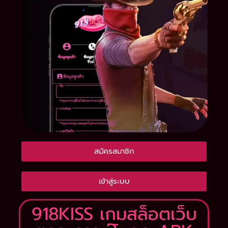
สมัครสมาชิก
เข้าสู่ระบบ
918KISS เกมสล็อตเว็บ