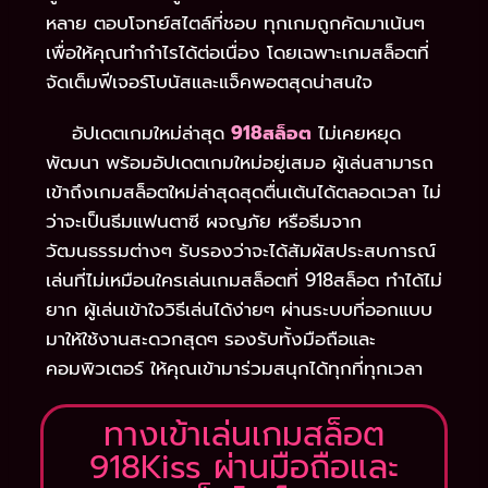
หลาย ตอบโจทย์สไตล์ที่ชอบ ทุกเกมถูกคัดมาเน้นๆ
เพื่อให้คุณทำกำไรได้ต่อเนื่อง โดยเฉพาะเกมสล็อตที่
จัดเต็มฟีเจอร์โบนัสและแจ็คพอตสุดน่าสนใจ
อัปเดตเกมใหม่ล่าสุด
918สล็อต
ไม่เคยหยุด
พัฒนา พร้อมอัปเดตเกมใหม่อยู่เสมอ ผู้เล่นสามารถ
เข้าถึงเกมสล็อตใหม่ล่าสุดสุดตื่นเต้นได้ตลอดเวลา ไม่
ว่าจะเป็นธีมแฟนตาซี ผจญภัย หรือธีมจาก
วัฒนธรรมต่างๆ รับรองว่าจะได้สัมผัสประสบการณ์
เล่นที่ไม่เหมือนใครเล่นเกมสล็อตที่ 918สล็อต ทำได้ไม่
ยาก ผู้เล่นเข้าใจวิธีเล่นได้ง่ายๆ ผ่านระบบที่ออกแบบ
มาให้ใช้งานสะดวกสุดๆ รองรับทั้งมือถือและ
คอมพิวเตอร์ ให้คุณเข้ามาร่วมสนุกได้ทุกที่ทุกเวลา
ทางเข้าเล่นเกมสล็อต
918Kiss ผ่านมือถือและ