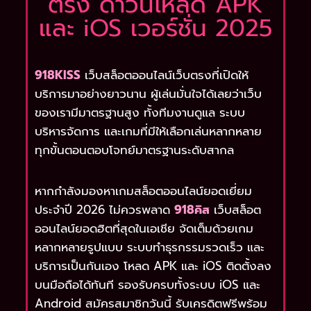
ตรง ดาวน์โหลด APK
และ iOS เวอร์ชั่น 2025
918KISS
เว็บสล็อตออนไลน์เว็บตรงที่เปิดให้
บริการมาอย่างยาวนาน ผู้เล่นมั่นใจได้เลยว่าเว็บ
ของเรามีมาตรฐานสูง ทั้งทีมงานดูแล ระบบ
บริหารจัดการ และเกมที่มีให้เลือกเล่นหลากหลาย
ทุกขั้นตอนตอบโจทย์มาตรฐานระดับสากล
หากกำลังมองหาเกมสล็อตออนไลน์ยอดเยี่ยม
ประจำปี 2026 ไม่ควรพลาด
918คิส
เว็บสล็อต
ออนไลน์ยอดฮิตที่สุดในเอเชีย จัดเต็มด้วยเกม
หลากหลายรูปแบบ ระบบทำธุรกรรมรวดเร็ว และ
บริการเป็นกันเอง โหลด APK และ iOS ติดตั้งลง
บนมือถือได้ทันที รองรับครบทั้งระบบ iOS และ
Android สมัครสมาชิกวันนี้ รับเครดิตฟรีพร้อม