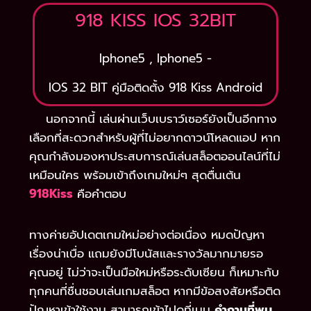
918 KISS IOS 32BIT
Iphone5 , Iphone5 -
IOS 32 BIT คู่มือติดตั้ง 918 Kiss Android
นอกจากนี้ เล่นผ่านเว็บเบราว์เซอร์ยังเป็นอีกทาง
เลือกที่สะดวกสำหรับผู้ที่ไม่อยากดาวน์โหลดแอป หาก
คุณกำลังมองหาประสบการณ์เล่นสล็อตออนไลน์ที่ไม่
เหมือนใคร พร้อมเข้าถึงเกมใหม่ๆ สุดตื่นเต้น
918Kiss
คือคำตอบ
ทางค่ายอัปเดตเกมใหม่อย่างต่อเนื่อง หมดปัญหา
เรื่องน่าเบื่อ แถมยังมีโบนัสและรางวัลมากมายรอ
คุณอยู่ ไม่ว่าจะเป็นมือใหม่หรือระดับเซียน ก็เหมาะกับ
ทุกคนที่ชื่นชอบเล่นเกมสล็อต หากมีข้อสงสัยหรือติด
ปัญหาเข้าใช้งาน สามารถเข้าไปดูที่เมนู
คำถามที่พบ