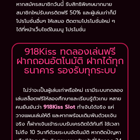
หากสมัครสมาชิกวันนี้ รับสิทธิพิเศษมากมาย
สมาชิกใหม่รับเครดิตฟรี 50% และผู้เล่นเก่าก็มี
โปรโมชั่นอื่นๆ ให้เสมอ ติดตามโปรโมชั่นใหม่ ๆ
ได้ที่หน้าเว็บไซต์ในเมนู โปรโมชั่น
918Kiss ทดลองเล่นฟรี
ฝากถอนอัตโนมัติ ฝากได้ทุก
ธนาคาร รองรับทุกระบบ
ไม่ว่าจะเป็นผู้เล่นเก่าหรือใหม่ เรามีระบบทดลอง
เล่นสล็อตฟรีให้ลองศึกษาและเรียนรู้ตัวเกม หลาย
คนยืนยันว่า
918Kiss Slot
ทำเงินได้จริง แค่
วางแผนเล่นให้ดี และหากพร้อมเดิมพันด้วยเงิน
จริง ก็ฝากเงินเข้าระบบรับเครดิตได้ทันที ใช้เวลา
ไม่ถึง 10 วินาทีด้วยระบบอัตโนมัติ หากติดปัญหา