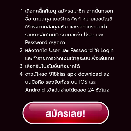
เลือกคลิ๊กที่เมนู สมัครสมาชิก จากนั้นกรอก
ชื่อ-นามสกุล เบอร์โทรศัพท์ หมายเลขบัญชี
ให้ตรงตามข้อมูลจริง และรอทางระบบทำ
รายการอัตโนมัติ ระบบจะส่ง User และ
Password ให้ลูกค้า
หลังจากได้ User และ Password ให้ Login
และทำรายการฝากเงินเข้าสู่ระบบเพื่อเล่นเกม
เลือกรับโปรโมชั่นที่อยากได้
ดาวน์โหลด 918kiss apk download ลง
บนมือถือ รองรับทั้งระบบ IOS และ
Android เข้าเล่นง่ายได้ตลอด 24 ชั่วโมง