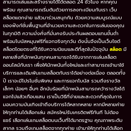
สามารถเล่นและสร้างรายได้ได้ตลอด 24 ชั่วโมง หากคุณ
พร้อม คุณสามารถเริ่มต้นด้วยการลงทะเบียนกับเรา เว็บ
สล็อตแตกง่าย แล้วมาร่วมสนุกกัน ด้วยความสมบูรณ์แบบ
ของฟังก์ชั่นพื้นฐานที่อำนวยความสะดวกในการเล่นของคุณ
ในทุกมิติ ความมั่งคั่งที่มั่นคงรับประกันผลตอบแทนขั้นต่ำ
พร้อมโบนัสหมุนฟรีที่แจกจริงทุกวัน ดังนั้นจึงเป็นเว็บไซต์
สล็อตโดยตรงที่ได้รับความนิยมและดีที่สุดในปัจจุบัน
มี
สล็อต
หลายสิ่งที่นักพนันทุกคนสามารถได้รับจากการเล่นสล็อต
ออนไลน์กับเรา เพื่อให้นักพนันทั้งใหม่และเก่าสามารถเข้ามาใช้
บริการและเดิมพันเกมสล็อตกับเราได้อย่างต่อเนื่อง ตลอดทั้ง
ปี เราจะมีโปรโมชั่นพิเศษ และการแจกโบนัส รวมถึงรางวัล
เล็กๆ น้อยๆ อื่นๆ อีกนับร้อยที่นักพนันสามารถคว้ารางวัลได้
แจกไปแล้วเกือบแสน เราเป็นวิธีที่ง่ายและสะดวกที่สุดในการ
มอบความบันเทิงเข้าถึงบริการได้หลากหลาย หากมีหลายค่าย
ให้ทุกท่านได้เลือกเล่น สมัครใหม่รับเครดิตฟรีทันที ไม่ต้อง
แชร์ เลือกเล่นเกมสล็อตบนเว็บที่ได้มาตรฐาน คุณภาพระดับ
สากล รวมถึงเกมสล็อตจากทุกค่าย เข้ามาให้ทุกท่านได้เลือก