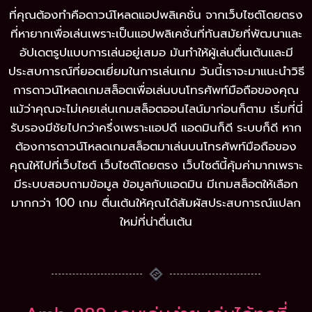
ที่คุณต้องทำคือดาวน์โหลดแอปพลิเคชั่น จากเว็บไซต์โดยตรง
ที่หายากเพื่อเล่นเพราะเป็นแอปพลิเคชั่นที่ทันสมัยที่พัฒนาและ
อัปเดตรูปแบบการเล่นอยู่เสมอ มันทำให้ผู้เล่นตื่นเต้นและมี
ประสบการณ์ที่ยอดเยี่ยมในการเล่นเกม วันนี้เราจะมาแนะนำวิธี
การดาวน์โหลดเกมสล็อตเพื่อเล่นบนโทรศัพท์มือถือของคุณ
แม้ว่าคุณจะไม่เคยเล่นเกมสล็อตออนไลน์มาก่อนก็ตาม เริ่มที่นี่
รับรองมีชัยไปกว่าครึ่งเพราะแอปดี แอดมินก็ดี ระบบก็ดี หาก
ต้องการดาวน์โหลดเกมสล็อตมาเล่นบนโทรศัพท์มือถือของ
คุณให้ไปที่เว็บไซต์ เว็บไซต์โดยตรง เว็บไซต์นี้คุ้มค่ามากเพราะ
มีระบบสอบถามข้อมูล ข้อมูลกับแอดมิน มีเกมสล็อตให้เลือก
มากกว่า 100 เกม ตื่นเต้นให้คุณได้สัมผัสประสบการณ์แปลก
ใหม่ที่น่าตื่นเต้น