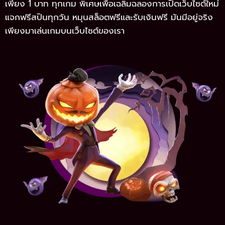
เพียง 1 บาท ทุกเกม พิเศษเพื่อเฉลิมฉลองการเปิดเว็บไซต์ใหม่
แจกฟรีสปินทุกวัน หมุนสล็อตฟรีและรับเงินฟรี มันมีอยู่จริง
เพียงมาเล่นเกมบนเว็บไซต์ของเรา