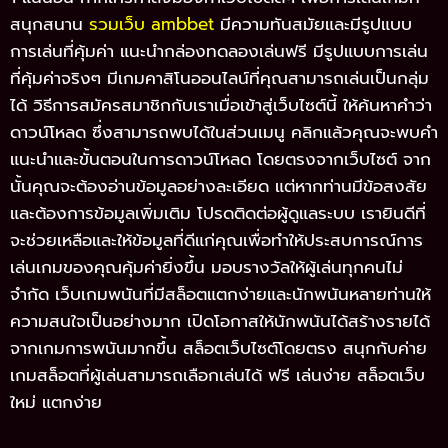
สนุกสนาน
รวมเว็บ ambbet
มีความทันสมัยและมีรูปแบบ
การเล่นที่คุ้มค่า แนะนำกล่องทดลองเล่นฟรี มีรูปแบบการเล่น
ที่คุ้มค่าจริงๆ มีเกมคาสิโนออนไลน์ที่คุณสามารถเล่นเป็นกลุ่ม
ได้ วิธีการสมัครสมาชิกกับเราเมื่อเข้าสู่เว็บไซต์นี้ ให้ค้นหาคำว่า
ดาวน์โหลด ซึ่งสามารถพบได้ในส่วนเมนู คลิกแล้วคุณจะพบคำ
แนะนำและขั้นตอนในการดาวน์โหลด โดยตรงจากเว็บไซต์ จาก
นั้นคุณจะต้องอ่านข้อมูลอย่างละเอียด แต่หากท่านมีข้อสงสัย
และต้องการข้อมูลเพิ่มเติม โปรดติดต่อผู้ดูแลระบบ เรายินดีที่
จะช่วยเหลือและให้ข้อมูลที่ดีแก่คุณเพื่อทำให้ประสบการณ์การ
เล่นเกมของคุณคุ้มค่ายิ่งขึ้น มอบรางวัลให้ผู้เล่นทุกคนไม่
จำกัด เว็บเกมพนันที่มีสล็อตแตกง่ายและนักพนันหลายท่านให้
ความสนใจเป็นอย่างมาก เปิดโอกาสให้นักพนันได้สร้างรายได้
จากเกมการพนันมากขึ้น สล็อตเว็บไซต์โดยตรง สนุกกับค่าย
เกมสล็อตที่ผู้เล่นสามารถเลือกเล่นได้ ฟรี เล่นง่าย สล็อตเว็บ
ใหม่ แตกง่าย