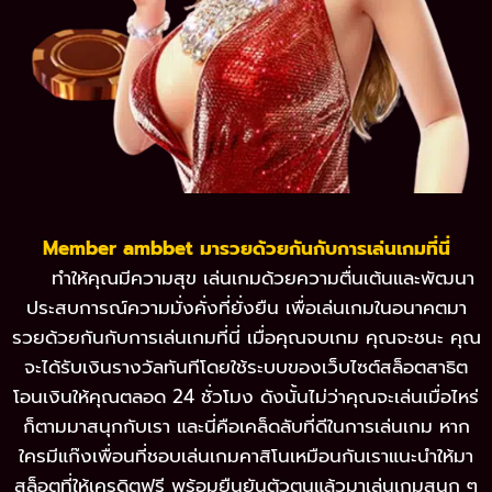
Member ambbet มารวยด้วยกันกับการเล่นเกมที่นี่
ทำให้คุณมีความสุข เล่นเกมด้วยความตื่นเต้นและพัฒนา
ประสบการณ์ความมั่งคั่งที่ยั่งยืน เพื่อเล่นเกมในอนาคตมา
รวยด้วยกันกับการเล่นเกมที่นี่ เมื่อคุณจบเกม คุณจะชนะ คุณ
จะได้รับเงินรางวัลทันทีโดยใช้ระบบของเว็บไซต์สล็อตสาธิต
โอนเงินให้คุณตลอด 24 ชั่วโมง ดังนั้นไม่ว่าคุณจะเล่นเมื่อไหร่
ก็ตามมาสนุกกับเรา และนี่คือเคล็ดลับที่ดีในการเล่นเกม หาก
ใครมีแก๊งเพื่อนที่ชอบเล่นเกมคาสิโนเหมือนกันเราแนะนำให้มา
สล็อตที่ให้เครดิตฟรี พร้อมยืนยันตัวตนแล้วมาเล่นเกมสนุก ๆ