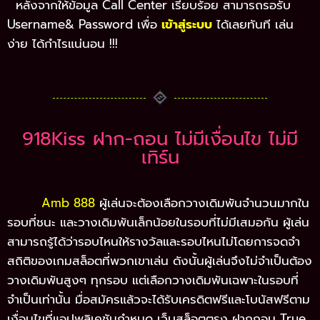
หลังจากให้ข้อมูล Call Center เรียบร้อย สามารถรอรับ
Username& Password เพื่อ
เข้าสู่ระบบ
ได้เลยทันที เล่น
ง่าย ได้กำไรแน่นอน !!!
918Kiss ฝาก-ถอน ไม่มีเงื่อนไข ไม่มี
เทิร์น
Amb 888
ผู้เล่นจะต้องเลือกวางเดิมพันจำนวนมากใน
รอบที่ชนะ และวางเดิมพันเล็กน้อยในรอบที่ไม่มีเสมอกัน ผู้เล่น
สามารถรู้ได้ว่ารอบไหนให้รางวัลและรอบไหนไม่โดยการจดจำ
สถิติของเกมสล็อตที่พวกเขาเล่น ดังนั้นผู้เล่นจึงไม่จำเป็นต้อง
วางเดิมพันสูงๆ ทุกรอบ แต่เลือกวางเดิมพันเฉพาะในรอบที่
จำเป็นเท่านั้น มื่อสมัครแล้วจะได้รับเครดิตฟรีและโบนัสฟรีตาม
เงื่อนไขที่แอปพลิเคชันกำหนด เว็บสล็อตตรง ฝากถอน True