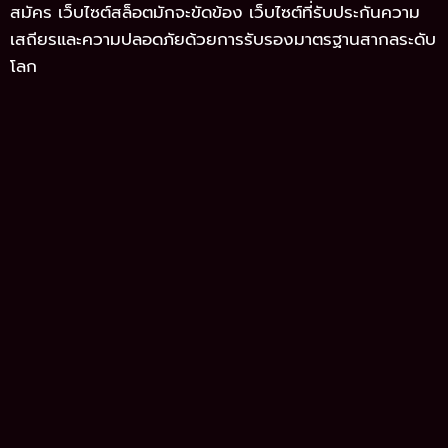
สมัคร เว็บไซต์สล็อตมักจะขัดข้อง เว็บไซต์ที่รับประกันความ
เสถียรและความปลอดภัยด้วยการรับรองมาตรฐานสากลระดับ
โลก