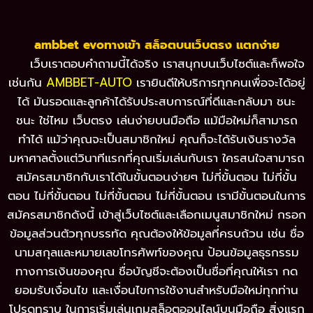
ambbet evoทางเข้า สล็อตบนเว็บตรง แตกง่าย
เว็บเราตอบคำถามนี้ได้จริง เราสนุกบนเว็บไซต์และก็พอใจ
เช่นกัน
AMBBET-AUTO
เรายินดีให้บริการทุกคนเพื่อจะได้อยู่
ได้ มันรอดและลูกค้าได้รับประสบการณ์ที่ดีและกลับมา ชนะ
ชนะ ใช่ไหม เว็บตรง เล่นง่ายบนมือถือ แม้มือใหม่ก็สามารถ
ทำได้ แม้ว่าคุณจะเป็นสมาชิกใหม่ คุณก็จะได้รับเงินรางวัล
มหาศาลตั้งแต่วินาทีแรกที่คุณเริ่มเล่นกับเรา ใครสนใจสามารถ
สมัครสมาชิกกับเราได้ในขั้นตอนง่ายๆ ไม่กี่ขั้นตอน ไม่กี่ขั้น
ตอน ไม่กี่ขั้นตอน ไม่กี่ขั้นตอน ไม่กี่ขั้นตอน เรามีขั้นตอนในการ
สมัครสมาชิกดังนี้ เข้าสู่เว็บไซต์และเลือกเมนูสมาชิกใหม่ กรอก
ข้อมูลส่วนตัวทุกบรรทัด คุณต้องให้ข้อมูลที่ครบถ้วน เช่น ชื่อ
นามสกุลและหมายเลขโทรศัพท์ของคุณ ป้อนข้อมูลธุรกรรม
ทางการเงินของคุณ ชื่อบัญชีจะต้องเป็นชื่อที่คุณให้เรา กด
ยอมรับเงื่อนไข และเงื่อนไขการใช้งานสำหรับมือใหม่ทุกท่าน
โปรดทราบ ในการเริ่มเล่นเกมสล็อตออนไลน์บนมือถือ สิ่งแรก