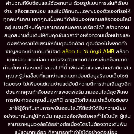
คำนวณที่ซับซ้อนและใช้เวลานาน ด้วยรูปแบบการเล่นที่เรียบ
ง่าย สล็อตแตกบ่อย และยังมีลักษณะเฉพาะของตัวเองที่รอให้
ทุกคนค้นพบ หากคุณเป็นคนที่กำลังมองหาเกมสล็อตออนไลน์
อยู่แบรนด์ไหนที่คุณสามารถเล่นคลายเครียดได้? สร้างความ
สนุกสนานตื่นเต้นให้กับคุณในเวลาว่างหรือความเบื่อหน่ายและ
ยังสร้างรายได้เสริมให้กับคุณอีกด้วย คุณต้องไม่พลาดคำ
เชิญลงทะเบียนกับเว็บไซต์
สล็อต ไม่ ใช้ บัญชี AMB
สล็อต
แตกบ่อย แตกบ่อย แตกจริงด้วยเทคนิคการเล่นสล็อตจาก
ค่ายนั้นๆ ทั้งหมดนำเสนอไว้ที่นี่ เพียงเปิดใจและอ่านสักนิดแล้ว
คุณจะรู้ว่าสล็อตที่แตกง่ายและแตกบ่อยมีอยู่จริงบนเว็บไซต์
โดยตรง ไม่เพียงแต่เล่นง่ายแต่ยังมีความถี่การจ่ายเงินสูงอีก
ด้วยหากคุณกำลังมองหาแพลตฟอร์มเกมออนไลน์สุดพิเศษ
การค้นหาของคุณสิ้นสุดที่นี่ เราภูมิใจที่จะแนะนำเว็บไซต์ของ
เราให้รู้จักกับเกมการพนันออนไลน์ที่ถือว่าได้รับความนิยม
อย่างมากในหมู่นักพนัน หมุนวงล้อเพื่อรับผลกำไรโบนัส ผู้เล่น
สามารถหมุนวงล้อได้อย่างต่อเนื่องโดยไม่ต้องวางเดิมพัน
แม้แต่บาทเดียว ก็สามารถทำกำไรได้อย่างต่อเนื่อง