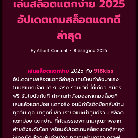
เล่นสล็อตแตกง่าย 2025
อัปเดตเกมสล็อตแตกดี
ล่าสุด
By
Allsoft Content
8 กรกฎาคม 2025
เล่นสล็อตแตกง่าย
2025 กับ
918kiss
อัปเดตเกมสล็อตแตกดีล่าสุด เกมไหนกำลังมาแรง
โบนัสแตกบ่อย ได้เงินจริง รวมไว้ที่นี่ที่เดียว สมัคร
ฟรี รับโบนัสทันที ถ้าคุณกำลังมองหาเกมสล็อตที่
เล่นแล้วแตกบ่อย แตกจริง จนมีกำไรติดมือกลับบ้าน
ทุกวัน คุณมาถูกที่แล้ว เราขอแนะนำศูนย์รวม สล็อต
แตกบ่อย แตกง่าย ที่คัดสรรเฉพาะเกมคุณภาพจาก
ค่ายดังระดับโลก พร้อมอัปเดตเกมสล็อตแตกดีล่าสุด
ให้คุณได้เลือกเล่นก่อนใคร ทุกเกมผ่านการวิเคราะห์