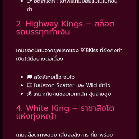
🧞 อัตราแตก : เข้าฟรีเกมบ่อยแม้ในเบทขั้น
ต่ำ
2. Highway Kings – สล็อต
รถบรรทุกทำเงิน
เกมยอดนิยมจากยุคแรกของ 918Kiss ที่ยังคงทำ
เงินได้ดีอย่างต่อเนื่อง
🚚 สไตล์เกมเร็ว จบไว
💥 โบนัสจาก Scatter และ Wild เข้าไว
💰 เหมาะกับคนชอบเบทหนัก ลุ้นจ่ายสูง
4. White King – ราชาสิงโต
แห่งทุ่งหญ้า
เกมสล็อตภาพสวย เสียงอลังการ ที่มาพร้อม