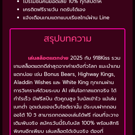
โปรโมชั่นคืนยอดเสีย 10% ทุกสัปดาห์
เครดิตฟรีรายวัน กดรับได้เอง
แจ้งเตือนเกมแตกแบบเรียลไทม์ผ่าน Line
สรุปบทความ
เล่นสล็อตแตกง่าย
2025 กับ 918Kiss รวม
เกมสล็อตแตกดีล่าสุดจากค่ายดังทั่วโลก แนะนำเกม
แตกบ่อย เช่น Bonus Bears, Highway Kings,
Aladdin Wishes และ White King ทุกเกมผ่าน
การวิเคราะห์ด้วยระบบ AI เพิ่มโอกาสแตกจริง ได้
กำไรเร็ว มีฟรีสปิน ตัวคูณสูง โบนัสเข้าไว แม้เล่น
เบทต่ำ จุดเด่นของเว็บไซต์เรานั้น มีระบบฝากถอน
ออโต้ 10 วิ สามารถทดลองเล่นได้ฟรี ก่อนที่จะวาง
เดิมพันจริง สมัครวันนี้รับโบนัส 100% พร้อมสิทธิ
พิเศษอีกเพียบ เล่นสล็อตได้เงินจริง ต้องที่