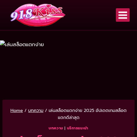
Home
/
บทความ
/
เล่นสล็อตแตกง่าย 2025 อัปเดตเกมสล็อต
แตกดีล่าสุด
บทความ
|
บริการแนะนำ