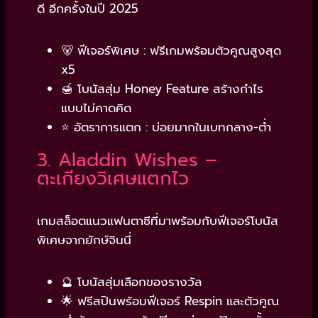
ดี อีกครั้งในปี 2025
🐻 ฟีเจอร์พิเศษ : ฟรีเกมพร้อมตัวคูณสูงสุด
x5
🍯 โบนัสสุ่ม Honey Feature สร้างกำไร
แบบไม่คาดคิด
⭐ อัตราการแตก : บ่อยมากในเบทกลาง-ต่ำ
3. Aladdin Wishes –
ตะเกียงวิเศษแตกไว
เกมสล็อตแนวแฟนตาซีที่มาพร้อมกับฟีเจอร์โบนัส
พิเศษจากยักษ์จินนี่
🔮 โบนัสสุ่มเลือกของรางวัล
🌟 ฟรีสปินพร้อมฟีเจอร์ Respin และตัวคูณ