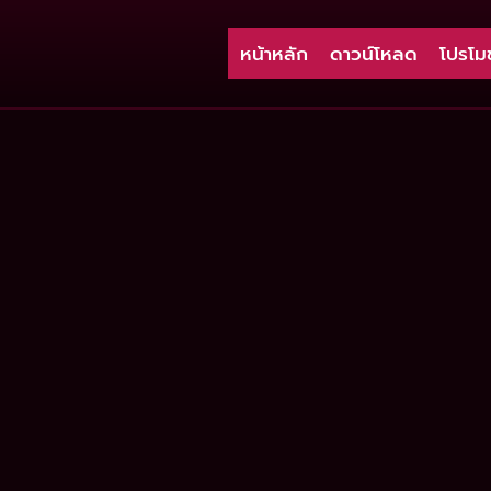
หน้าหลัก
ดาวน์โหลด
โปรโมช