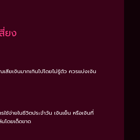
ี่ยง
ุณเสียเงินมากเกินไปโดยไม่รู้ตัว ควรแบ่งเงิน
ใช้จ่ายในชีวิตประจำวัน เงินเย็น หรือเงินที่
เล่นโดยเด็ดขาด