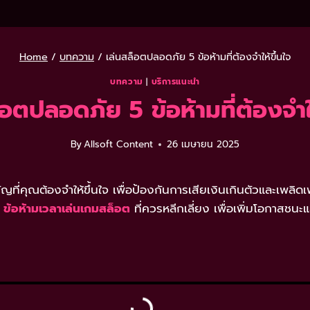
Home
/
บทความ
/
เล่นสล็อตปลอดภัย 5 ข้อห้ามที่ต้องจำให้ขึ้นใจ
บทความ
|
บริการแนะนำ
็อตปลอดภัย 5 ข้อห้ามที่ต้องจำให
By
Allsoft Content
26 เมษายน 2025
คัญที่คุณต้องจำให้ขึ้นใจ เพื่อป้องกันการเสียเงินเกินตัวและเพล
บ
ข้อห้ามเวลาเล่นเกมสล็อต
ที่ควรหลีกเลี่ยง เพื่อเพิ่มโอกาสชนะแ