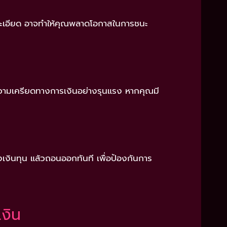
างละเอียด อาจทำให้คุณพลาดโอกาสในการชนะ
วามเครียดทางการเงินอย่างรุนแรง หากคุณมี
งเงินทุน แล้วถอนออกทันที เพื่อป้องกันการ
เงิน