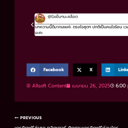
@ใจเย็นๆนะสล็อต
บทความนี้ดีมากเลยค่ะ ตรงใจสุดๆ ปกติเป็นคนใจร้อน เวล
นะคะ
Facebook
X
Link
Allsoft Content
เมษายน 26, 2025
6:00
PREVIOUS
เครดิตฟรีล่าสุด ทวิตเตอร์ ติดตามเครดิตฟรีก่อนใคร