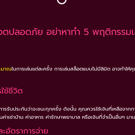
็อตปลอดภัย อย่าหาทำ 5 พฤติกรรมเส
ะมาณ
ในการเล่นแต่ละครั้ง การเล่นสล็อตแบบไม่มีลิมิต อาจทำให้ค
ใช้ชีวิต
ารรับประกันว่าจะชนะทุกครั้ง ดังนั้น คุณควรใช้เงินที่เหลือจากการ
นค่าเช่าบ้าน ค่าอาหาร ค่ารักษาพยาบาล หรือเงินที่จำเป็นอื่นๆ มา
ละอัตราการจ่าย