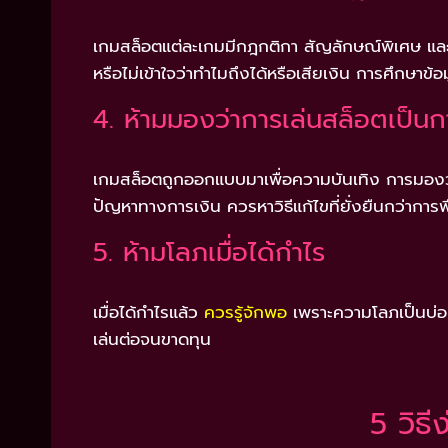
เกมสล็อตแต่ละเกมมีกฎกติกา สัญลักษณ์พิเศษ และอ
หรือไม่เข้าใจว่าทำไมถึงได้หรือเสียเงิน การศึกษาข้
4. ห้ามมองว่าการเล่นสล็อตเป็นก
เกมสล็อตถูกออกแบบมาเพื่อความบันเทิง การมองว
ปัญหาทางการเงิน ควรหาวิธีแก้ไขที่ยั่งยืนกว่าการ
5. ห้ามโลภเมื่อได้กำไร
เมื่อได้กำไรแล้ว
ควรรู้จักพอ
เพราะความโลภเป็นบ่อเก
เล่นต่อจนขาดทุน
5 วิธี