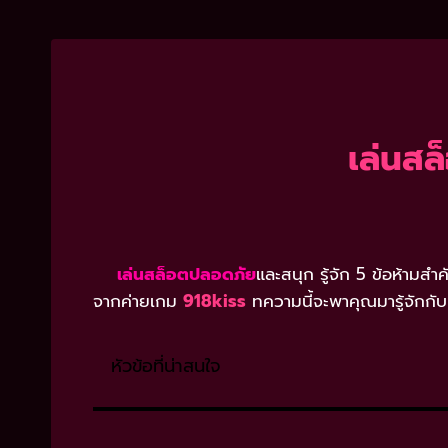
เล่นสล
เ
ล่น
สล็อตปลอดภัย
และสนุก รู้จัก 5 ข้อห้ามสำ
จากค่ายเกม
918kiss
ทความนี้จะพาคุณมารู้จักกั
หัวข้อที่น่าสนใจ