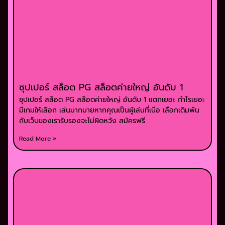
ซุปเปอร์ สล็อต PG สล็อตค่ายใหญ่ อันดับ 1
ซุปเปอร์ สล็อต PG สล็อตค่ายใหญ่ อันดับ 1 แตกเยอะ กำไรเยอะ
มีเกมให้เลือก เล่นมากมายหากคุณเป็นผู้เล่นที่เบื่อ เลือกเดิมพัน
กับเว็บของเรารับรองจะไม่ผิดหวัง สมัครฟรี
Read More »