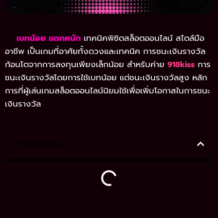
เบทน้อย แตกหนัก
เทคนิคพิชิตสล็อตออนไลน์ สไตล์มือ
อาชีพ เป็นเกมที่อาศัยทั้งดวงและเทคนิค การชนะเงินรางวัล
ก้อนโตจากการลงทุนเพียงเล็กน้อย สำหรับค่าย
การ
918kiss
ชนะเงินรางวัลโดยการใช้เบทน้อย แต่ชนะเงินรางวัลสูง หลัก
การที่ผู้เล่นเกมสล็อตออนไลน์นิยมใช้เพื่อเพิ่มโอกาสในการชนะ
เงินรางวัล
หัวข้อที่น่าสนใจ