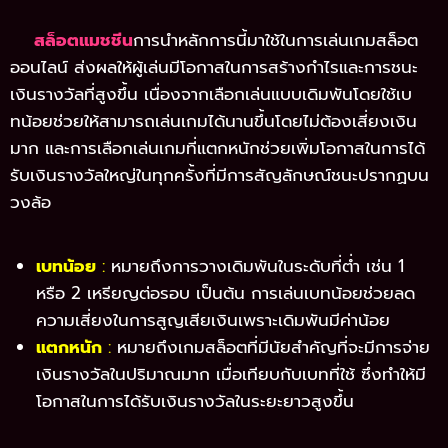
สล็อตแมชชีน
การนำหลักการนี้มาใช้ในการเล่นเกมสล็อต
ออนไลน์ ส่งผลให้ผู้เล่นมีโอกาสในการสร้างกำไรและการชนะ
เงินรางวัลที่สูงขึ้น เนื่องจากเลือกเล่นแบบเดิมพันโดยใช้เบ
ทน้อยช่วยให้สามารถเล่นเกมได้นานขึ้นโดยไม่ต้องเสี่ยงเงิน
มาก และการเลือกเล่นเกมที่แตกหนักช่วยเพิ่มโอกาสในการได้
รับเงินรางวัลใหญ่ในทุกครั้งที่มีการสัญลักษณ์ชนะปรากฏบน
วงล้อ
เบทน้อย
:
หมายถึงการวางเดิมพันในระดับที่ต่ำ เช่น 1
หรือ 2 เหรียญต่อรอบ เป็นต้น การเล่นเบทน้อยช่วยลด
ความเสี่ยงในการสูญเสียเงินเพราะเดิมพันมีค่าน้อย
แตกหนัก
:
หมายถึงเกมสล็อตที่มีนัยสำคัญที่จะมีการจ่าย
เงินรางวัลในปริมาณมาก เมื่อเทียบกับเบทที่ใช้ ซึ่งทำให้มี
โอกาสในการได้รับเงินรางวัลในระยะยาวสูงขึ้น