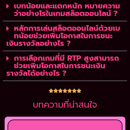
เบทน้อยและแตกหนัก หมายความ
ว่าอย่างไรในเกมสล็อตออนไลน์ ?
หลักการเล่นสล็อตออนไลน์ด้วยเบ
ทน้อยช่วยเพิ่มโอกาสในการชนะ
เงินรางวัลอย่างไร ?
การเลือกเกมที่มี RTP สูงสามารถ
ช่วยเพิ่มโอกาสในการชนะเงิน
รางวัลได้อย่างไร ?
บทความที่น่าสนใจ