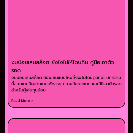
งบน้อยเล่นสล็อต ยังไงไม่ให้โดนกิน คู่มือเอาตัว
รอด
งบน้อยเล่นสล็อต ต้องเล่นแบบไหนถึงจะไม่โดนดูดทุนไ บทความ
นี้สอนเทคนิคอ่านเกมบริหารทุน วางจังหวะเบท และวิธีเอาตัวรอด
สำหรับผู้เล่นทุนน้อย
Read More »