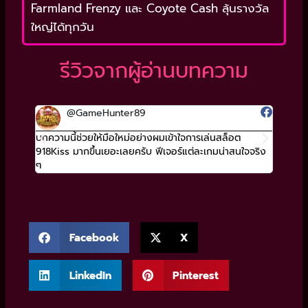
Farmland Frenzy และ Coyote Cash ลุ้นรางวัล
ใหญ่ได้ทุกวัน
รีวิวจากผู้อ่านบทความ
@GameHunter89
บทความนี้ช่วยให้มือใหม่อย่างผมเข้าใจการเล่นสล็อต
เคยเล่น
918Kiss มากขึ้นเยอะเลยครับ ฟีเจอร์แต่ละเกมน่าสนใจจริง
รัว ๆ 
ๆ
Facebook
X
LinkedIn
Pinterest