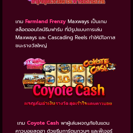
เกม
Farmland Frenzy
Maxways เป็นเกม
สล็อตออนไลน์ธีมฟาร์ม ที่มีรูปแบบการเล่น
Maxways และ Cascading Reels ทำให้มีโอกาส
ชนะรางวัลใหญ่
เกม
Coyote Cash
พาผู้เล่นผจญภัยในแดน
คาวบอยสุดฮา ด้วยธีมการ์ตูนกวนๆ และฟีเจอร์