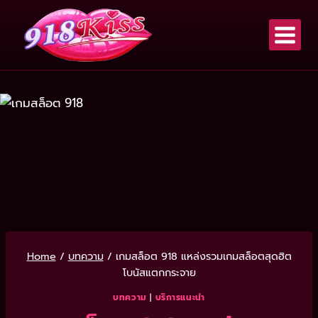
Home
/
บทความ
/
เกมสล็อต 918 แหล่งรวมเกมสล็อตสุดฮิต
โบนัสแตกกระจาย
บทความ
|
บริการแนะนำ