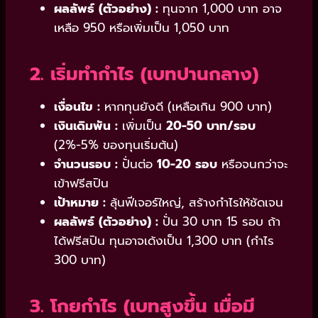
ผลลัพธ์ (ตัวอย่าง) :
ทุนจาก 1,000 บาท อาจ
เหลือ 950 หรือเพิ่มเป็น 1,050 บาท
2. เริ่มทำกำไร (เบทปานกลาง)
เงื่อนไข :
หากทุนยังดี (เหลือเกิน 900 บาท)
เงินเดิมพัน :
เพิ่มเป็น
20-50 บาท/รอบ
(2%-5% ของทุนเริ่มต้น)
จำนวนรอบ :
ปั่นต่อ
10-20 รอบ
หรือจนกว่าจะ
เข้าฟรีสปิน
เป้าหมาย :
ลุ้นฟีเจอร์ใหญ่, สร้างกำไรให้ชัดเจน
ผลลัพธ์ (ตัวอย่าง) :
ปั่น 30 บาท 15 รอบ ถ้า
ได้ฟรีสปิน ทุนอาจเด้งเป็น 1,300 บาท (กำไร
300 บาท)
3. โกยกำไร (เบทสูงขึ้น เมื่อมี