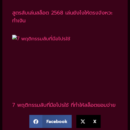
สูตรลับเล่นสล็อต 2568 เล่นยังไงให้ตรงจังหวะ
ทำเงิน
7 พฤติกรรมลับที่มือโปรใช้ ที่ทำให้สล็อตยอมจ่าย
Facebook
X