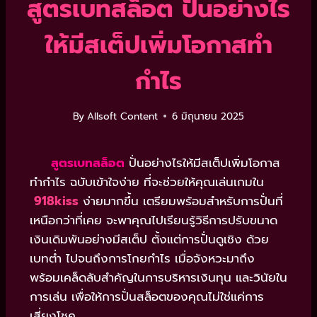
สูตรเบทสล็อต ปั่นอย่างไร
ให้มีสเต็ปเพิ่มโอกาสทำ
กำไร
By
Allsoft Content
6 มิถุนายน 2025
สูตรเบทสล็อต
ปั่นอย่างไรให้มีสเต็ปเพิ่มโอกาส
ทำกำไร ฉบับเข้าใจง่าย ที่จะช่วยให้คุณเล่นเกมใน
918kiss
ง่ายมากขึ้น เตรียมพร้อมสำหรับการปั่นที่
เหนือกว่าที่เคย จะพาคุณไปเรียนรู้วิธีการปรับขนาด
เงินเดิมพันอย่างมีสเต็ป ตั้งแต่การปั่นดูเชิง ด้วย
เบทต่ำ ไปจนถึงการโกยกำไร เมื่อจังหวะมาถึง
พร้อมเคล็ดลับสำคัญในการบริหารเงินทุน และวินัยใน
การเล่น เพื่อให้การปั่นสล็อตของคุณไม่ใช่แค่การ
เสี่ยงโชค