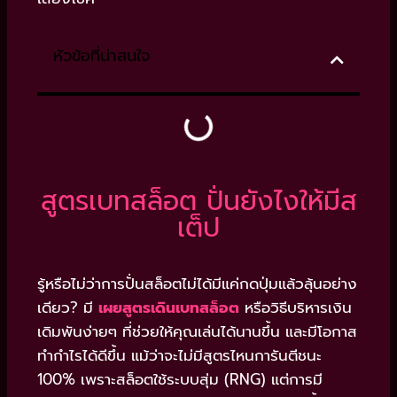
หัวข้อที่น่าสนใจ
สูตรเบทสล็อต ปั่นยังไงให้มีส
เต็ป
รู้หรือไม่ว่าการปั่นสล็อตไม่ได้มีแค่กดปุ่มแล้วลุ้นอย่าง
เดียว? มี
เผยสูตรเดินเบทสล็อต
หรือวิธีบริหารเงิน
เดิมพันง่ายๆ ที่ช่วยให้คุณเล่นได้นานขึ้น และมีโอกาส
ทำกำไรได้ดีขึ้น แม้ว่าจะไม่มีสูตรไหนการันตีชนะ
100% เพราะสล็อตใช้ระบบสุ่ม (RNG) แต่การมี