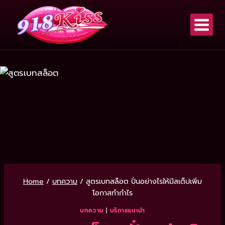
Home
/
บทความ
/
สูตรเบทสล็อต ปั่นอย่างไรให้มีสเต็ปเพิ่ม
โอกาสทำกำไร
บทความ
|
บริการแนะนำ