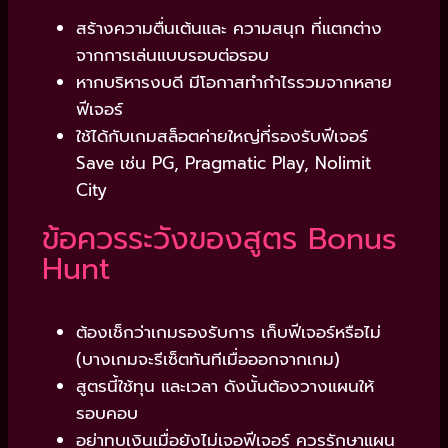
สร้างความตื่นเต้นและ ความสนุก ที่แตกต่าง
จากการเล่นแบบรอบต่อรอบ
หากบริหารงบดี มีโอกาสทำกำไรรวมจากหลาย
ฟีเจอร์
ใช้ได้กับเกมสล็อตค่ายใหญ่ที่รองรับฟีเจอร์
Save เช่น PG, Pragmatic Play, Nolimit
City
ข้อควรระวังของสูตร Bonus
Hunt
ต้องเช็กว่าเกมรองรับการ เก็บฟีเจอร์หรือไม่
(บางเกมจะรีเซ็ตทันทีเมื่อออกจากเกม)
สูตรนี้ใช้ทุน และเวลา ดังนั้นต้องวางแผนให้
รอบคอบ
อย่าทบเงินเมื่อยังไม่เจอฟีเจอร์ ควรรักษาแผน