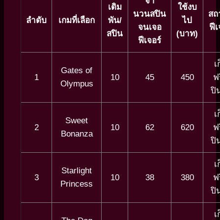
จำ
เดิม
ใช้งบ
นวนสปิน
สถ
ลำดับ
เกมที่เลือก
พัน/
ไป
จนเจอ
ฟีเ
สปิน
(บาท)
ฟีเจอร์
เ
Gates of
1
10
45
450
ฟ
Olympus
ปิ
เ
Sweet
2
10
62
620
ฟ
Bonanza
ปิ
เ
Starlight
3
10
38
380
ฟ
Princess
ปิ
เ