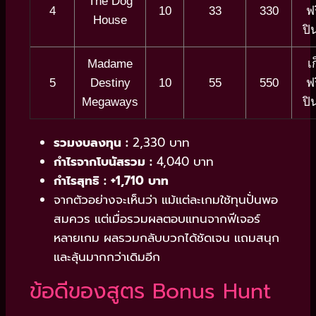
The Dog
4
10
33
330
ฟ
House
ปิ
Madame
เ
5
Destiny
10
55
550
ฟ
Megaways
ปิ
รวมงบลงทุน :
2,330 บาท
กำไรจากโบนัสรวม :
4,040 บาท
กำไรสุทธิ :
+1,710 บาท
จากตัวอย่างจะเห็นว่า แม้แต่ละเกมใช้ทุนปั่นพอ
สมควร แต่เมื่อรวมผลตอบแทนจากฟีเจอร์
หลายเกม ผลรวมกลับบวกได้ชัดเจน แถมสนุก
และลุ้นมากกว่าเดิมอีก
ข้อดีของสูตร Bonus Hunt