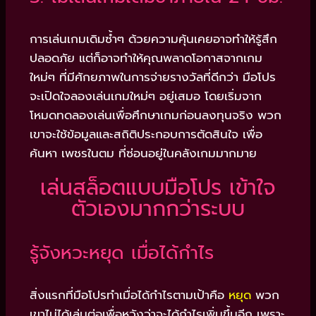
การเล่นเกมเดิมซ้ำๆ ด้วยความคุ้นเคยอาจทำให้รู้สึก
ปลอดภัย แต่ก็อาจทำให้คุณพลาดโอกาสจากเกม
ใหม่ๆ ที่มีศักยภาพในการจ่ายรางวัลที่ดีกว่า มือโปร
จะเปิดใจลองเล่นเกมใหม่ๆ อยู่เสมอ โดยเริ่มจาก
โหมดทดลองเล่นเพื่อศึกษาเกมก่อนลงทุนจริง พวก
เขาจะใช้ข้อมูลและสถิติประกอบการตัดสินใจ เพื่อ
ค้นหา เพชรในตม ที่ซ่อนอยู่ในคลังเกมมากมาย
เล่นสล็อตแบบมือโปร เข้าใจ
ตัวเองมากกว่าระบบ
รู้จังหวะหยุด เมื่อได้กำไร
สิ่งแรกที่มือโปรทำเมื่อได้กำไรตามเป้าคือ
หยุด
พวก
เขาไม่ได้เล่นต่อเพื่อหวังว่าจะได้กำไรเพิ่มขึ้นอีก เพราะ