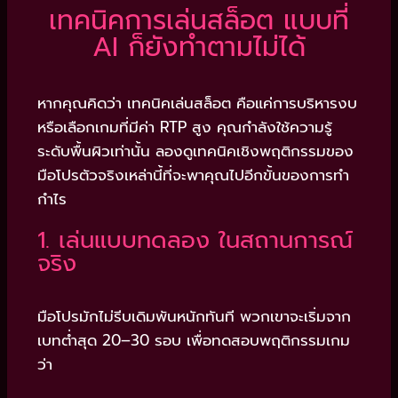
เทคนิคการเล่นสล็อต แบบที่
AI ก็ยังทำตามไม่ได้
หากคุณคิดว่า เทคนิคเล่นสล็อต คือแค่การบริหารงบ
หรือเลือกเกมที่มีค่า RTP สูง คุณกำลังใช้ความรู้
ระดับพื้นผิวเท่านั้น ลองดูเทคนิคเชิงพฤติกรรมของ
มือโปรตัวจริงเหล่านี้ที่จะพาคุณไปอีกขั้นของการทำ
กำไร
1. เล่นแบบทดลอง ในสถานการณ์
จริง
มือโปรมักไม่รีบเดิมพันหนักทันที พวกเขาจะเริ่มจาก
เบทต่ำสุด 20–30 รอบ เพื่อทดสอบพฤติกรรมเกม
ว่า