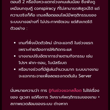
ตอนตี 2 หรือจังหวะแตกช่วงคนเล่นน้อย ซึ่งฟังดู
เหมือนทฤษฎี conspiracy ที่ไม่สามารถพิสูจน์ได้ แต่
ความจริงก็คือ เกมสล็อตออนไลน์มีพฤติกรรมของ
ระบบบางอย่างที่ ไม่ประกาศชัดเจน แต่สังเกตได้
ตัวอย่าง :
เกมที่พึ่งเปิดตัวใหม่ มักจะแจกดี ในช่วงแรก
เพราะค่ายต้องการให้เกิดกระแส
บางเกมปรับอัตราการจ่ายตามกิจกรรม เช่น
โปรฯ ฝาก-ถอน, โบนัสรีเบต
หรือบางช่วงที่มีผู้เล่นจำนวนมาก ระบบบางเกม
จะแจกกระจายเพื่อลดแรงกดดันใน Server
นั่นหมายความว่า การ
รู้ทันช่วงแจกสล็อต
ไม่ใช่เรื่อง
ของ ดูเวลา แต่คือการ วิเคราะห์พฤติกรรมของเกม +
สภาพแวดล้อมของระบบ ต่างหาก