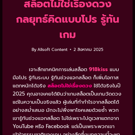
สล็อตไม่ใช่เรื่องดวง
กลยุทธ์คิดแบบโปร รู้ทัน
เกม
By
Allsoft Content
2 สิงหาคม 2025
เจาะลึกเทคนิคการเล่นสล็อต
918kiss
แบบ
มือโปร รู้ทันระบบ รู้ทันช่วงแจกสล็อต ก็เพิ่มโอกาส
แตกหนักได้จริง
สล็อตไม่ใช่เรื่องดวง
ใช้ได้จริงในปี
2025 คุณอาจเคยได้ยินว่าเกมสล็อตเป็นเกมวัดดวง
แต่ในความเป็นจริงแล้ว ผู้เล่นที่ทำกำไรจากสล็อตได้
อย่างสม่ำเสมอ มักจะไม่พึ่งพาโชคเลยด้วยซ้ำ พวก
เขารู้ทันช่วงแจกสล็อต ไม่ใช่เพราะไปดูเวลาแตกจาก
YouTube หรือ Facebook แต่เป็นเพราะพวกเขา
เข้าใจธรรมชาติของเกม อย่างลึกซึ้งบทความนี้จะพา