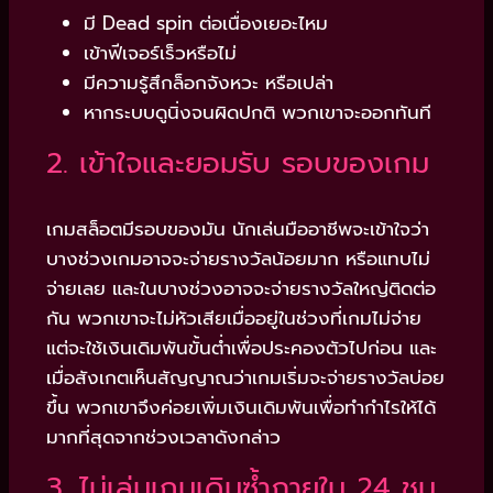
มี Dead spin ต่อเนื่องเยอะไหม
เข้าฟีเจอร์เร็วหรือไม่
มีความรู้สึกล็อกจังหวะ หรือเปล่า
หากระบบดูนิ่งจนผิดปกติ พวกเขาจะออกทันที
2. เข้าใจและยอมรับ รอบของเกม
เกมสล็อตมีรอบของมัน นักเล่นมืออาชีพจะเข้าใจว่า
บางช่วงเกมอาจจะจ่ายรางวัลน้อยมาก หรือแทบไม่
จ่ายเลย และในบางช่วงอาจจะจ่ายรางวัลใหญ่ติดต่อ
กัน พวกเขาจะไม่หัวเสียเมื่ออยู่ในช่วงที่เกมไม่จ่าย
แต่จะใช้เงินเดิมพันขั้นต่ำเพื่อประคองตัวไปก่อน และ
เมื่อสังเกตเห็นสัญญาณว่าเกมเริ่มจะจ่ายรางวัลบ่อย
ขึ้น พวกเขาจึงค่อยเพิ่มเงินเดิมพันเพื่อทำกำไรให้ได้
มากที่สุดจากช่วงเวลาดังกล่าว
3. ไม่เล่นเกมเดิมซ้ำภายใน 24 ชม.