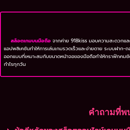
สล็อตเกมบนมือถือ
จากค่าย 918kiss มอบความสะดวกและความ
แอปพลิเคชันทำให้การเล่นเกมรวดเร็วและง่ายดาย ระบบฝาก-ถอน
ออกแบบที่เหมาะสมกับขนาดหน้าจอของมือถือทำให้กราฟิกคมช
กำไรทุกวัน
คำถามที่พ