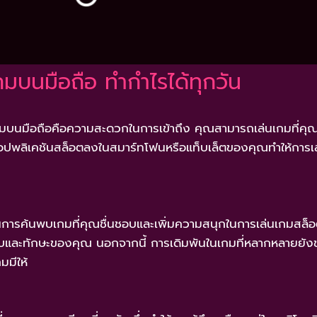
มบนมือถือ ทำกำไรได้ทุกวัน
กมบนมือถือคือความสะดวกในการเข้าถึง คุณสามารถเล่นเกมที่คุณชื่
อปพลิเคชันสล็อตลงในสมาร์ทโฟนหรือแท็บเล็ตของคุณทำให้การเล่
นการค้นพบเกมที่คุณชื่นชอบและเพิ่มความสนุกในการเล่นเกมสล็อต
อบและทักษะของคุณ นอกจากนี้ การเดิมพันในเกมที่หลากหลายยังช่
มมีให้