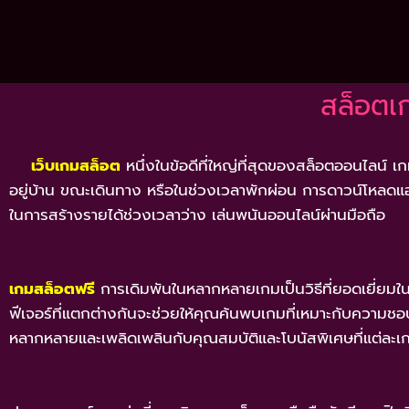
สล็อตเก
เว็บเกมสล็อต
หนึ่งในข้อดีที่ใหญ่ที่สุดของสล็อตออนไลน์ เ
อยู่บ้าน ขณะเดินทาง หรือในช่วงเวลาพักผ่อน การดาวน์โหลดแ
ในการสร้างรายได้ช่วงเวลาว่าง เล่นพนันออนไลน์ผ่านมือถือ
เกมสล็อตฟรี
การเดิมพันในหลากหลายเกมเป็นวิธีที่ยอดเยี่ยมใ
ฟีเจอร์ที่แตกต่างกันจะช่วยให้คุณค้นพบเกมที่เหมาะกับความช
หลากหลายและเพลิดเพลินกับคุณสมบัติและโบนัสพิเศษที่แต่ละเก