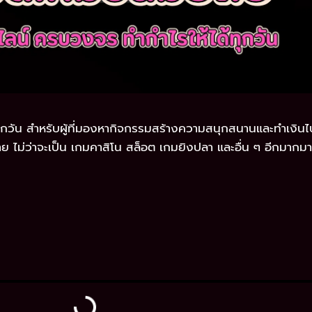
กวัน สำหรับผู้ที่มองหากิจกรรมสร้างความสนุกสนานและทำเงินไปพ
 ไม่ว่าจะเป็น เกมคาสิโน สล็อต เกมยิงปลา และอื่น ๆ อีกมากม