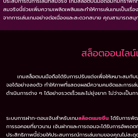
ประสบการณ์การเล่นที่สมจริง เกมสล็อตบนมือถือมักมีกราฟิกที่ส
สมจริงนี้ช่วยเพิ่มความเพลิดเพลินและทำให้การเล่นเกมเป็นเรื่องที
จากการเล่นเกมอย่างต่อเนื่องและสะดวกสบาย คุณสามารถสนุกกับ
สล็อตออนไลน์
เกมสล็อตบนมือถือได้รับการปรับแต่งเพื่อให้เหมาะสมกับขน
จอได้อย่างลงตัว ทำให้ภาพที่แสดงผลมีความคมชัดและการเล่นเ
ดำเนินการต่าง ๆ ได้อย่างรวดเร็วและไม่ยุ่งยาก ไม่ว่าจะเป็น
ระบบการฝาก-ถอนเงินสำหรับเกม
สล็อตแมชชีน
ได้รับการพัฒ
การรอคอยที่ยาวนาน เงินฝากและการถอนจะได้รับการอัพเดตทันท
ประสิทธิภาพนี้ช่วยให้ประสบการณ์การเล่นเกมของคุณไม่สะ