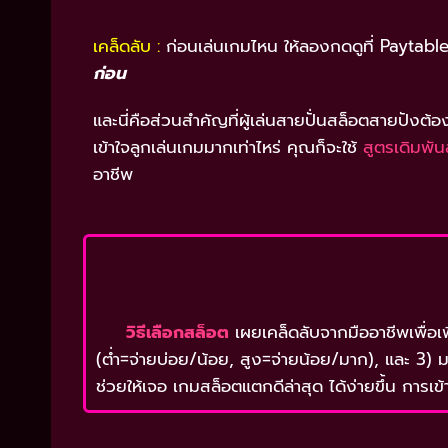
เคล็ดลับ :
ก่อนเล่นเกมไหน ให้ลองกดดูที่ Paytable (
ก่อน
และนี่คือส่วนสำคัญที่ผู้เล่นสายปั่นสล็อตสายปังต้องรู
เข้าใจลูกเล่นเกมมากเท่าไหร่ คุณก็จะใช้
สูตรเดิมพั
อาชีพ
วิธีเลือกสล็อต
เผยเคล็ดลับจากมืออาชีพเพื่อ
(ต่ำ=จ่ายบ่อย/น้อย, สูง=จ่ายน้อย/มาก), และ 3) ม
ช่วยให้เจอ เกมสล็อตแตกดีล่าสุด ได้ง่ายขึ้น การเข้