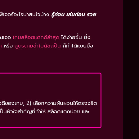
ฟีเจอร์อะไรน่าสนใจบ้าง
รู้ก่อน เล่นก่อน รวย
ุณเจอ
เกมสล็อตแตกดีล่าสุด
ได้ง่ายขึ้น ยิ่ง
ท
หรือ
สูตรตามล่าโบนัสสปิน
ก็ทำได้แบบมือ
ใจดีของเกม, 2) เลือกความผันผวนให้ตรงจริต
เป็นหัวใจสำคัญที่ทำให้ สล็อตแตกบ่อย และ