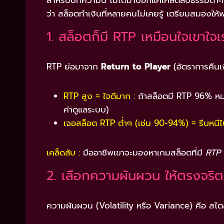
สำหรับบทความนี้ ไม่ได้มาบอกแค่เคล็ดลับธรรมดาๆ 
ว่า สล็อตทำเงินที่หลายคนไม่เคยรู้ เตรียมสมองให้พร
1. สล็อตก็มี RTP เหมือนใจเขาใจเรา
RTP ย่อมาจาก
Return to Player
(อัตราการคืนเงิ
RTP สูง = ใจดีมาก :
ถ้าสล็อตมี RTP 96% หมาย
ค่าดูแลระบบ)
เจอสล็อต RTP ต่ำๆ (เช่น 90-94%) = รีบหนี
เคล็ดลับ :
มืออาชีพเขาจะมองหาเกมสล็อตที่มี
RTP 
2. เลือกความผันผวน ให้ตรงจริต
ความผันผวน (Volatility หรือ Variance) คือ สไต