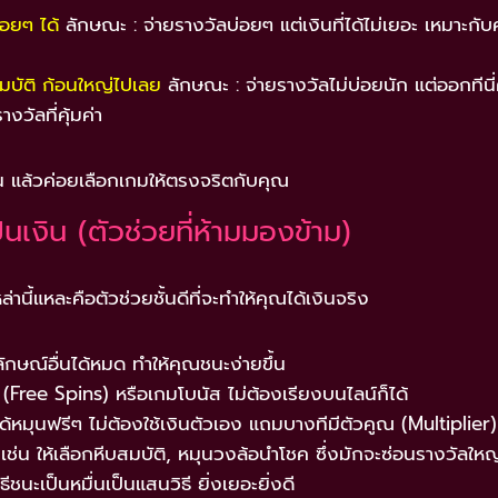
่อยๆ ได้
ลักษณะ : จ่ายรางวัลบ่อยๆ แต่เงินที่ได้ไม่เยอะ เหมาะก
สมบัติ ก้อนใหญ่ไปเลย
ลักษณะ : จ่ายรางวัลไม่บ่อยนัก แต่ออกที
งวัลที่คุ้มค่า
น แล้วค่อยเลือกเกมให้ตรงจริตกับคุณ
่นเงิน (ตัวช่วยที่ห้ามมองข้าม)
านี้แหละคือตัวช่วยชั้นดีที่จะทำให้คุณได้เงินจริง
ักษณ์อื่นได้หมด ทำให้คุณชนะง่ายขึ้น
(Free Spins) หรือเกมโบนัส ไม่ต้องเรียงบนไลน์ก็ได้
ด้หมุนฟรีๆ ไม่ต้องใช้เงินตัวเอง แถมบางทีมีตัวคูณ (Multiplier)
ช่น ให้เลือกหีบสมบัติ, หมุนวงล้อนำโชค ซึ่งมักจะซ่อนรางวัลใหญ
ธีชนะเป็นหมื่นเป็นแสนวิธี ยิ่งเยอะยิ่งดี