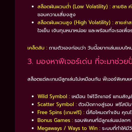
สล็อตผันผวนต่ำ (Low Volatility) : สายชิล ค
ชอบความเสี่ยงสูง
สล็อตผันผวนสูง (High Volatility) : สายล่า
ใจเย็น เงินทุนหนาหน่อย และพร้อมที่จะรอเพื่อรา
เคล็ดลับ :
ถามตัวเองก่อนว่า วันนี้อยากเล่นแบบไห
3. มองหาฟีเจอร์เด่น ที่จะมาช่วยปั
สล็อตแต่ละเกมมีลูกเล่นไม่เหมือนกัน ฟีเจอร์พิเศษเหล่
Wild Symbol :
เหมือน ไพ่โจ๊กเกอร์ แทนสัญล
Scatter Symbol :
ตัวเปิดทางสู่รอบ
ฟรีสปิน
Free Spins (เกมฟรี) :
นี่คือโหมดทำเงิน คุณไ
Bonus Games :
รอบพิเศษที่มีลูกเล่นแปลกๆ เ
Megaways / Ways to Win :
ระบบที่ทำให้มีวิ