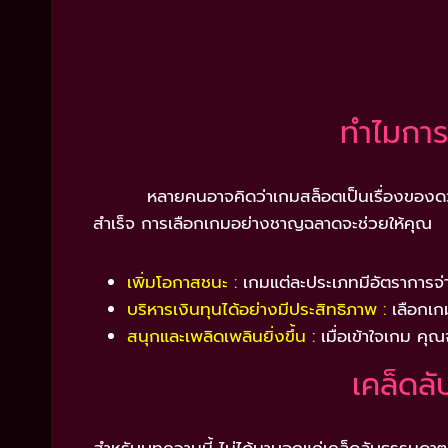
ทำไมการ
หลายคนอาจคิดว่าเกมสล็อตเป็นเรื่องของดวงล้
สำเร็จ การเลือกเกมอย่างชาญฉลาดจะช่วยให้คุณ
เพิ่มโอกาสชนะ :
เกมแต่ละประเภทมีอัตราการจ่
บริหารเงินทุนได้อย่างมีประสิทธิภาพ :
เลือกเก
สนุกและเพลิดเพลินยิ่งขึ้น :
เมื่อเข้าใจเกม คุณ
เคล็ดลั