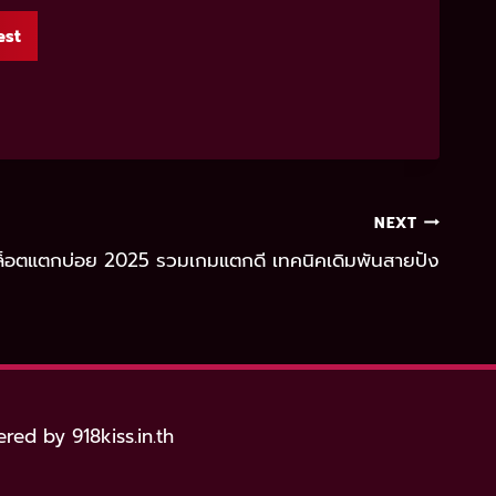
est
NEXT
็อตแตกบ่อย 2025 รวมเกมแตกดี เทคนิคเดิมพันสายปัง
red by 918kiss.in.th