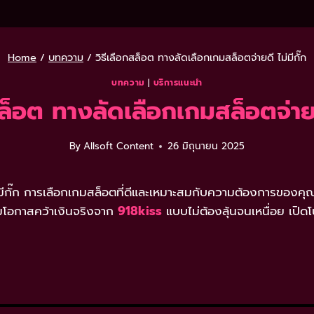
Home
/
บทความ
/
วิธีเลือกสล็อต ทางลัดเลือกเกมสล็อตจ่ายดี ไม่มีกั๊ก
บทความ
|
บริการแนะนำ
สล็อต ทางลัดเลือกเกมสล็อตจ่ายดี
By
Allsoft Content
26 มิถุนายน 2025
มีกั๊ก การเลือกเกมสล็อตที่ดีและเหมาะสมกับความต้องการของคุ
ิ่มโอกาสคว้าเงินจริงจาก
918kiss
แบบไม่ต้องลุ้นจนเหนื่อย เปิดโ