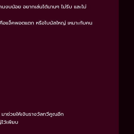
ับคนงบน้อย อยากเล่นได้นานๆ ไม่รีบ และไม่
นี่คือแจ็คพอตแตก หรือโบนัสใหญ่ เหมาะกับคน
 มาช่วยให้เงินรางวัลทวีคูณอีก
่ไว้เพียบ