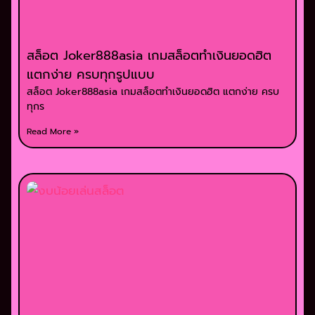
สล็อต Joker888asia เกมสล็อตทำเงินยอดฮิต
แตกง่าย ครบทุกรูปแบบ
สล็อต Joker888asia เกมสล็อตทำเงินยอดฮิต แตกง่าย ครบ
ทุกร
Read More »