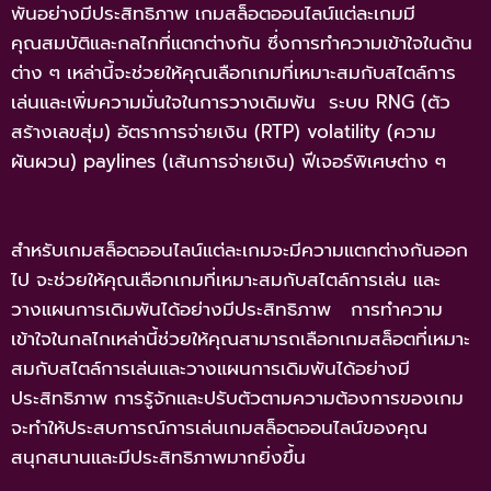
พันอย่างมีประสิทธิภาพ เกมสล็อตออนไลน์แต่ละเกมมี
คุณสมบัติและกลไกที่แตกต่างกัน ซึ่งการทำความเข้าใจในด้าน
ต่าง ๆ เหล่านี้จะช่วยให้คุณเลือกเกมที่เหมาะสมกับสไตล์การ
เล่นและเพิ่มความมั่นใจในการวางเดิมพัน ระบบ RNG (ตัว
สร้างเลขสุ่ม) อัตราการจ่ายเงิน (RTP) volatility (ความ
ผันผวน) paylines (เส้นการจ่ายเงิน) ฟีเจอร์พิเศษต่าง ๆ
สำหรับเกมสล็อตออนไลน์แต่ละเกมจะมีความแตกต่างกันออก
ไป จะช่วยให้คุณเลือกเกมที่เหมาะสมกับสไตล์การเล่น และ
วางแผนการเดิมพันได้อย่างมีประสิทธิภาพ การทำความ
เข้าใจในกลไกเหล่านี้ช่วยให้คุณสามารถเลือกเกมสล็อตที่เหมาะ
สมกับสไตล์การเล่นและวางแผนการเดิมพันได้อย่างมี
ประสิทธิภาพ การรู้จักและปรับตัวตามความต้องการของเกม
จะทำให้ประสบการณ์การเล่นเกมสล็อตออนไลน์ของคุณ
สนุกสนานและมีประสิทธิภาพมากยิ่งขึ้น