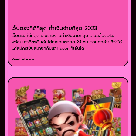
เว็บตรงที่ดีที่สุด ทำเงินง่ายที่สุด 2023
เว็บตรงที่ดีที่สุด เล่นเกมง่ายทำเงินง่ายที่สุด เล่นสล็อตจริง
พร้อมเครดิตฟรี เล่นได้ทุกเกมตลอด 24 ชม. รวมทุกค่ายก็ว่าได้
แค่สมัครเป็นสมาชิกกับเรา1 user ก็เล่นได้
Read More »