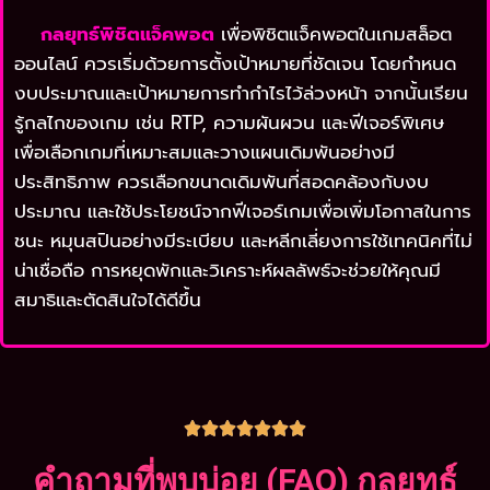
กลยุทธ์พิชิตแจ็คพอต
เพื่อพิชิตแจ็คพอตในเกมสล็อต
ออนไลน์ ควรเริ่มด้วยการตั้งเป้าหมายที่ชัดเจน โดยกำหนด
งบประมาณและเป้าหมายการทำกำไรไว้ล่วงหน้า จากนั้นเรียน
รู้กลไกของเกม เช่น RTP, ความผันผวน และฟีเจอร์พิเศษ
เพื่อเลือกเกมที่เหมาะสมและวางแผนเดิมพันอย่างมี
ประสิทธิภาพ ควรเลือกขนาดเดิมพันที่สอดคล้องกับงบ
ประมาณ และใช้ประโยชน์จากฟีเจอร์เกมเพื่อเพิ่มโอกาสในการ
ชนะ หมุนสปินอย่างมีระเบียบ และหลีกเลี่ยงการใช้เทคนิคที่ไม่
น่าเชื่อถือ การหยุดพักและวิเคราะห์ผลลัพธ์จะช่วยให้คุณมี
สมาธิและตัดสินใจได้ดีขึ้น
คำถามที่พบบ่อย (FAQ) กลยุทธ์