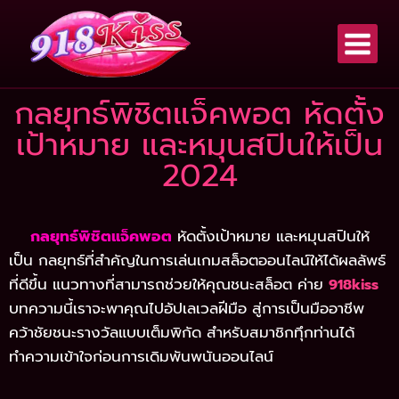
กลยุทธ์พิชิตแจ็คพอต หัดตั้ง
เป้าหมาย และหมุนสปินให้เป็น
2024
กลยุทธ์พิชิตแจ็คพอต
หัดตั้งเป้าหมาย และหมุนสปินให้
เป็น กลยุทธ์ที่สำคัญในการเล่นเกมสล็อตออนไลน์ให้ได้ผลลัพธ์
ที่ดีขึ้น แนวทางที่สามารถช่วยให้คุณชนะสล็อต ค่าย
918kiss
บทความนี้เราจะพาคุณไปอัปเลเวลฝีมือ สู่การเป็นมืออาชีพ
คว้าชัยชนะรางวัลแบบเต็มพิกัด สำหรับสมาชิกทุึกท่านได้
ทำความเข้าใจก่อนการเดิมพันพนันออนไลน์