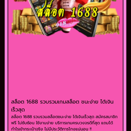
สล็อต 1688 รวบรวมเกมสล็อต ชนะง่าย ได้เงิน
เร็วสุด
สล็อต 1688 รวบรวมสล็อตชนะง่าย ได้เงินเร็วสุด สมัครสมาชิก
ฟรี ไม่ซับซ้อน ใช้งานง่าย บริการเกมครบวงจรดีที่สุด แถมได้
กำไรเข้ากระเป๋าจริง ไม่มีประวัติการโกงแน่นอน !!