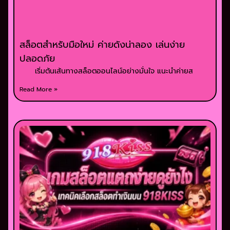
สล็อตสำหรับมือใหม่ ค่ายดังน่าลอง เล่นง่าย
ปลอดภัย
เริ่มต้นเส้นทางสล็อตออนไลน์อย่างมั่นใจ แนะนำค่ายส
Read More »