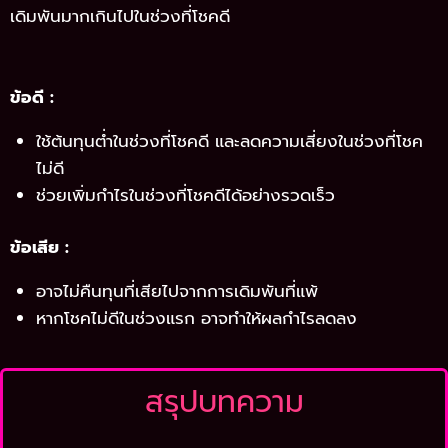
เดิมพันมากเกินไปในช่วงที่โชคดี
ข้อดี :
ใช้ต้นทุนต่ำในช่วงที่โชคดี และลดความเสี่ยงในช่วงที่โชค
ไม่ดี
ช่วยเพิ่มกำไรในช่วงที่โชคดีได้อย่างรวดเร็ว
ข้อเสีย :
อาจไม่คืนทุนที่เสียไปจากการเดิมพันที่แพ้
หากโชคไม่ดีในช่วงแรก อาจทำให้ผลกำไรลดลง
สรุปบทความ