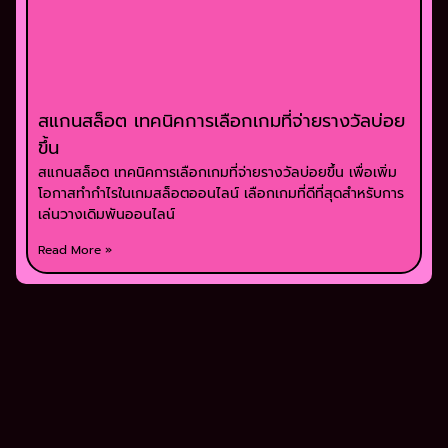
สแกนสล็อต เทคนิคการเลือกเกมที่จ่ายรางวัลบ่อย
ขึ้น
สแกนสล็อต เทคนิคการเลือกเกมที่จ่ายรางวัลบ่อยขึ้น เพื่อเพิ่ม
โอกาสทำกำไรในเกมสล็อตออนไลน์ เลือกเกมที่ดีที่สุดสำหรับการ
เล่นวางเดิมพันออนไลน์
Read More »