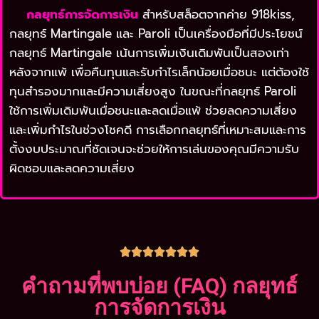
กลยุทธ์การจัดการเงิน
สำหรับสล็อตจากค่าย 918kiss,
กลยุทธ์ Martingale และ Paroli เป็นเครื่องมือที่มีประโยชน์
กลยุทธ์ Martingale เน้นการเพิ่มเงินเดิมพันเป็นสองเท่า
หลังจากแพ้ เพื่อคืนทุนและรับกำไรเล็กน้อยเมื่อชนะ แต่ต้องใช้
ทุนสำรองมากและมีความเสี่ยงสูง ในขณะที่กลยุทธ์ Paroli
ใช้การเพิ่มเดิมพันเมื่อชนะและลดเมื่อแพ้ ช่วยลดความเสี่ยง
และเพิ่มกำไรในช่วงโชคดี การเลือกกลยุทธ์ที่เหมาะสมและการ
ตั้งงบประมาณที่ชัดเจนจะช่วยให้การเล่นของคุณมีความรับ
ผิดชอบและลดความเสี่ยง
คำถามที่พบบ่อย (FAQ) กลยุทธ์
การจัดการเงิน