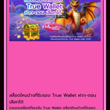
สล็อตไหนบ้างที่รับรอง True Wallet ฝาก-ถอน
เลือกได้
รวมเกมสล็อตที่รองรับ True Wallet สล็อตไหนบ้างที่รับรอง