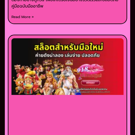
คู่มือฉบับมืออาชีพ
Read More »