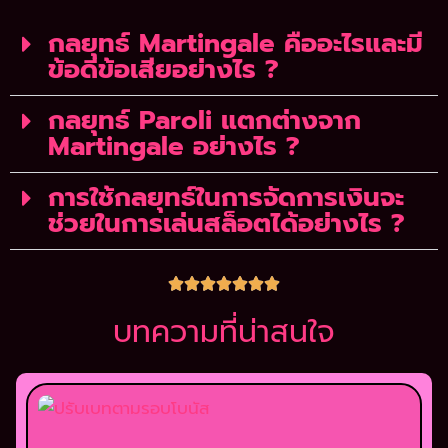
กลยุทธ์ Martingale คืออะไรและมี
ข้อดีข้อเสียอย่างไร ?
กลยุทธ์ Paroli แตกต่างจาก
Martingale อย่างไร ?
การใช้กลยุทธ์ในการจัดการเงินจะ
ช่วยในการเล่นสล็อตได้อย่างไร ?
บทความที่น่าสนใจ