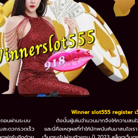
Winner slot555 register เว
ะถอนผ่านระบบ
ดังนั้นผู้เล่นจำนวนมากจึงให้ความสนใจก
ความสะดวกรวดเร็ว
และนี่คือเหตุผลที่ทำให้นักพนันหันมาสนใจเร
ลตฟอร์มอีกด้วย
เว็บตรงไม่ผ่านตัวแทน ปี 2023 สล็อตเว็บต