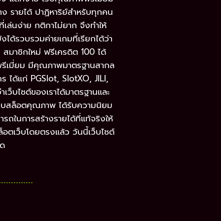
้าง รายได้ ปาฏิหาริย์สำหรับทุกคน
่เล่นง่าย กติกาไม่ยาก จึงทำให้
งได้รวบรวมค่ายเกมที่เรียกได้ว่า
 สมาชิกใหม่ ฟรีเครดิต 100 ได้
ดับพรีเมี่ยม มีคุณภาพมาตรฐานสากล
ร ได้แก่ PGSlot, SlotXO, JILI,
เว็บไซต์ของเราได้มาตรฐานและ
็บสล็อตคุณภาพ ได้รับความนิยม
รถในการสร้างรายได้ที่แท้จริงให้
ล็อตเว็บโดยตรงแล้ว วันนี้เว็บไซต์
สุด