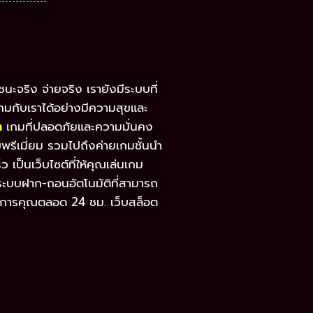
ชนะจริง จ่ายจริง เรายังมีระบบที่
กมกับเราได้อย่างมีความสุขและ
เกมที่ปลอดภัยและความมั่นคง
ต
รีเมี่ยม รวมไปถึงค่ายเกมชั้นนำ
เป็นเว็บไซต์ที่ให้คุณเล่นเกม
ระบบฝาก-ถอนอัตโนมัติที่สามารถ
บริการคุณตลอด 24 ชม. เว็บสล็อต