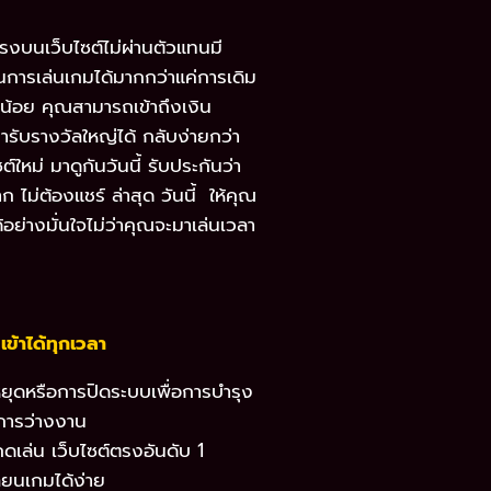
งบนเว็บไซต์ไม่ผ่านตัวแทนมี
ในการเล่นเกมได้มากกว่าแค่การเดิม
็กน้อย คุณสามารถเข้าถึงเงิน
ารับรางวัลใหญ่ได้ กลับง่ายกว่า
ใหม่ มาดูกันวันนี้ รับประกันว่า
ไม่ต้องแชร์ ล่าสุด วันนี้ ให้คุณ
ย่างมั่นใจไม่ว่าคุณจะมาเล่นเวลา
ข้าได้ทุกเวลา
หยุดหรือการปิดระบบเพื่อการบำรุง
กการว่างงาน
ดเล่น เว็บไซต์ตรงอันดับ 1
ี่ยนเกมได้ง่าย