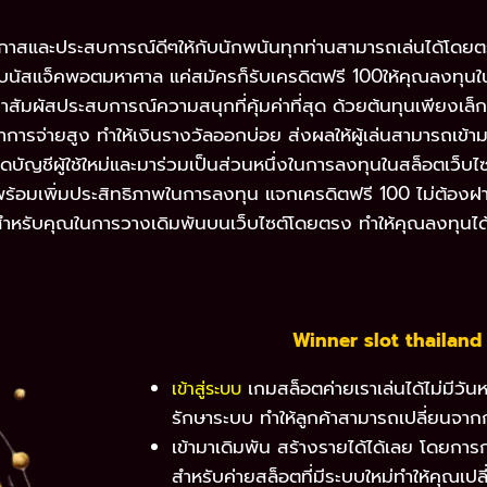
าสและประสบการณ์ดีๆให้กับนักพนันทุกท่านสามารถเล่นได้โดยตร
วัลโบนัสแจ็คพอตมหาศาล แค่สมัครก็รับเครดิตฟรี 100ให้คุณลงทุน
มาสัมผัสประสบการณ์ความสนุกที่คุ้มค่าที่สุด ด้วยต้นทุนเพียงเล
การจ่ายสูง ทำให้เงินรางวัลออกบ่อย ส่งผลให้ผู้เล่นสามารถเข้าม
ัญชีผู้ใช้ใหม่และมาร่วมเป็นส่วนหนึ่งในการลงทุนในสล็อตเว็บไซต์
พร้อมเพิ่มประสิทธิภาพในการลงทุน แจกเครดิตฟรี 100 ไม่ต้องฝาก 
สำหรับคุณในการวางเดิมพันบนเว็บไซต์โดยตรง ทำให้คุณลงทุนได้อ
Winner slot thailand เ
เกมสล็อตค่ายเราเล่นได้ไม่มีวัน
เข้าสู่ระบบ
รักษาระบบ ทำให้ลูกค้าสามารถเปลี่ยนจา
เข้ามาเดิมพัน สร้างรายได้ได้เลย โดยการก
สำหรับค่ายสล็อตที่มีระบบใหม่ทำให้คุณเปล