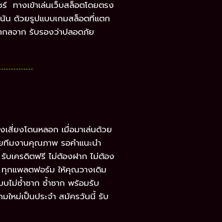
ชร์ ทางเข้าเล่นเว็บสล็อตโดยตรง
นพนัน ด้วยรูปแบบเกมสล็อตที่แตก
นสากลจาก รับรองว่าปลอดภัย
องเสี่ยงโดนหลอก เมื่อมาเล่นด้วย
รด้วยทีมงานคุณภาพ รอคำแนะนำ
ับเครดิตฟรี ไม่ต้องฝาก ไม่ต้อง
์ ทุกแพลตฟอร์ม ให้คุณวางเดิม
บบไม่ซ้ำซาก ซ้ำซาก พร้อมรับ
ใหม่เป็นประจำ สมัครวันนี้ รับ