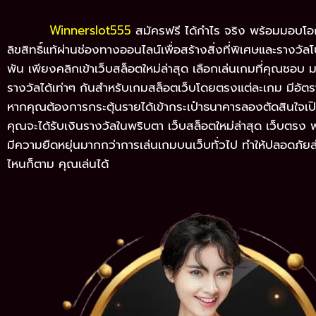
Winnerslot555
สมัครฟรี ได้กำไร จริง พร้อมมอบโอก
ลิขสิทธิ์แท้ผ่านช่องทางออนไลน์เพื่อสร้างสิ่งที่พิเศษและราง
พัน เพียงคลิกเข้าเว็บสล็อตใหม่ล่าสุด เลือกเล่นเกมที่คุณชอบ 
รางวัลได้เท่าๆ กันสำหรับเกมสล็อตเว็บโดยตรงแต่ละเกม มีอัตรา
หากคุณต้องการกระตุ้นรายได้เข้ากระเป๋าธนาคารลองตัดสินใจเปิดบ
คุณจะได้รับเงินรางวัลในพริบตา เว็บสล็อตใหม่ล่าสุด เว็บตรง 
มีความยืดหยุ่นมากกว่าการเล่นเกมบนเว็บทั่วไป ทำให้ปลอดภัย
ไหนก็ตาม คุณเล่นได้