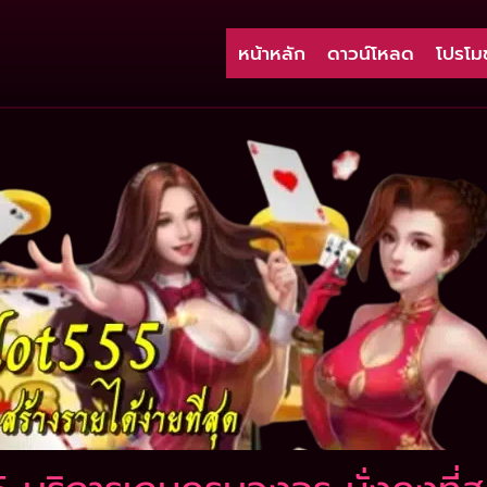
หน้าหลัก
ดาวน์โหลด
โปรโมช