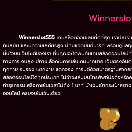
Winnerslot
Winnerslot555
เกมสล็อตออนไลน์ที่ดีที่สุด เรามีโปรโ
ทันสมัย และมีความเสถียรสูง มีทีมแอดมินที่น่ารัก พร้อมดูแล
มั่นใจบนเว็บไซต์ของเรา ที่นี่คุณจะได้พบกับเกมสล็อตออนไลน์ที
ทางการเงินสูง มีทางเลือกในการเล่นเกมมากมาย เว็บตรงอันดั
ทุกค่าย รับรอง แตกง่าย แตกจริง การันตีด้วยมาตรฐานสากลที่เ
สล็อตออนไลน์ได้ทุกประเภท ไม่ว่าจะเล่นบนโทรศัพท์มือถือหร
ทำธุรกรรมเสร็จภายในเวลาไม่ถึง 1 นาที นำเงินเข้ากระเป๋าสต
ออนไลน์ ครบจบในเว็บเดียว