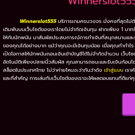
Winnerslot555
Winnerslot555
บริการเกมครบวงจร มั่งคงที่สุดไม่ต
เดิมพันบนเว็บไซต์ของเราโดยไม่จำกัดเงินทุน ฝากเพียง 1 บาทก็ม
ให้กับนักพนัน มาสัมผัสประสบการณ์การทำเงินที่สนุกสนานและราบ
ของคุณได้อย่างมาก แม้ว่าคุณจะมีเงินทุนน้อย เมื่อคุณทำกำ
เปิดโอกาสให้นักพนันถอนเงินเข้าบัญชีได้ไม่จำกัดจำนวน เว็
อัตโนมัติเพียงปลายนิ้วสัมผัส คุณสามารถชนะและรับเงินก้อนโตเ
สล็อตในประเทศไทย ไม่ว่าค่ายไหนจะว่ากันว่าดัง
เราคั
เข้าสู่ระบบ
และที่สำคัญ การเล่นกับเว็บไซต์ของเราจะให้ผลตอบแทนที่ดีแก่