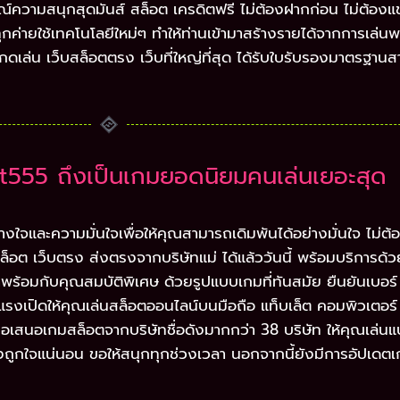
ณ์ความสนุกสุดมันส์ สล็อต เครดิตฟรี ไม่ต้องฝากก่อน ไม่ต้องแ
ุกค่ายใช้เทคโนโลยีใหม่ๆ ทำให้ท่านเข้ามาสร้างรายได้จากการเล่
ดเล่น เว็บสล็อตตรง เว็บที่ใหญ่ที่สุด ได้รับใบรับรองมาตรฐา
t555 ถึงเป็นเกมยอดนิยมคนเล่นเยอะสุด
วางใจและความมั่นใจเพื่อให้คุณสามารถเดิมพันได้อย่างมั่นใจ ไม่ต้
สล็อต เว็บตรง ส่งตรงจากบริษัทแม่ ได้แล้ววันนี้ พร้อมบริกา
ร้อมกับคุณสมบัติพิเศษ ด้วยรูปแบบเกมที่ทันสมัย ยืนยันเบอร์ ร
าแรงเปิดให้คุณเล่นสล็อตออนไลน์บนมือถือ แท็บเล็ต คอมพิวเตอร
ขอเสนอเกมสล็อตจากบริษัทชื่อดังมากกว่า 38 บริษัท ให้คุณเล่นแ
ูกใจแน่นอน ขอให้สนุกทุกช่วงเวลา นอกจากนี้ยังมีการอัปเดตเกม