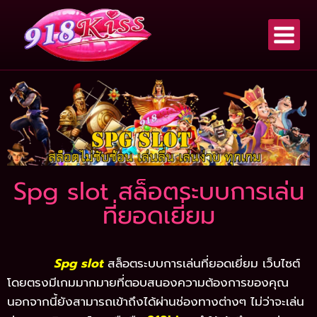
Spg slot สล็อตระบบการเล่น
ที่ยอดเยี่ยม
Spg slot
สล็อตระบบการเล่นที่ยอดเยี่ยม เว็บไซต์
โดยตรงมีเกมมากมายที่ตอบสนองความต้องการของคุณ
นอกจากนี้ยังสามารถเข้าถึงได้ผ่านช่องทางต่างๆ ไม่ว่าจะเล่น