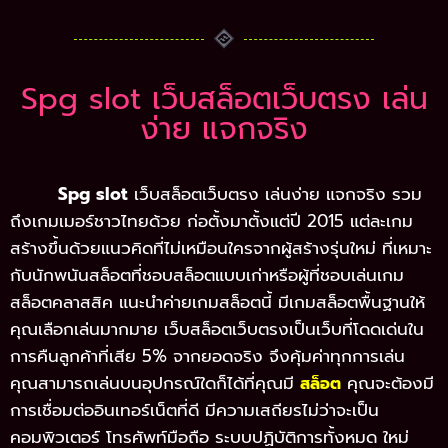
Spg slot เว็บสล็อตเว็บตรง เล่น
ง่าย แจกจริง
Spg slot
เว็บสล็อตเว็บตรง เล่นง่าย แจกจริง รวม
ถึงเกมเมอร์ชาวไทยด้วย ก่อตั้งมาตั้งแต่ปี 2015 แต่ละเกม
สร้างขึ้นด้วยแนวคิดที่ไม่เหมือนใครจากผู้สร้างรุ่นใหม่ ที่เหมาะ
กับนักพนันสล็อตที่ชอบสล็อตแบบเก่าหรือผู้ที่ชอบเล่นเกม
สล็อตคลาสสิค แนะนำค่ายเกมสล็อตนี้ มีเกมสล็อตพื้นฐานให้
คุณเลือกเล่นมากมาย เว็บสล็อตเว็บตรงเป็นเว็บที่โดดเด่นใน
การคืนลูกค้าที่เสีย 5% จากยอดจริง จึงคุ้มค่าทุกการเล่น
คุณสามารถเล่นบนอุปกรณ์ใดก็ได้ที่คุณมี
คุณจะต้องมี
สล็อต
การเชื่อมต่ออินเทอร์เน็ตที่ดี มีความเสถียรไม่ว่าจะเป็น
คอมพิวเตอร์ โทรศัพท์มือถือ ระบบปฏิบัติการทั้งหมด ใหม่