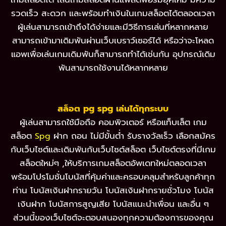
รวดเร็ว สะดวก และพร้อมทำเงินในเกมสล็อตได้ตลอดเวลา
ผู้เล่นสามารถเข้าถึงได้ง่ายและมีวิธีการเล่นที่หลากหลาย
สามารถเข้ามาเดิมพันผ่านเว็บเบราว์เซอร์ได้ หรือว่าจะโหลด
แอพเพื่อเล่นเกมเดิมพันก็สามารถทำได้เช่นกัน อุปกรณ์เดิม
พันสามารถใช้งานได้หลากหลาย
สล็อต pg spg เล่นได้ทุกระบบ
ผู้เล่นสามารถใช้มือถือ คอมพิวเตอร์ หรือแท็บเล็ต เกม
สล็อต
ฝาก ถอน ไม่มีขั้นต่ำ รับรางวัลเร็ว เลือกสมัคร
Spg
กับเว็บไซต์และเดิมพันกับเว็บไซต์สล็อต เว็บไซต์ตรงที่มีเกม
สล็อตใหม่ๆ ,ให้บริการเกมสล็อตอัพเดทใหม่ตลอดเวลา
พร้อมโปรโมชั่นโบนัสที่คุ้มค่าและครอบคลุมสำหรับลูกค้าทุก
ท่าน โบนัสเงินฝากรายวัน โบนัสเงินฝากรายชั่วโมง โบนัส
เงินฝาก โบนัสการสูญเสีย โบนัสแนะนำเพื่อน และอื่น ๆ
ส่วนนี้ของเว็บไซต์จะตอบสนองทุกความต้องการของคุณ