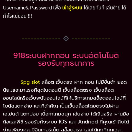
Username& Password เพื่อ
เข้าสู่ระบบ
ได้เลยทันที
เล่นง่าย ได้
กำไรแน่นอน !!!
918ระบบฝากถอน ระบบอัติโนโมติ
รองรับทุกธนาคาร
สล็อต เว็บตรง ฝาก ถอน ไม่มีขั้นต่ำ ยอด
Spg slot
นิยมและมาแรงที่สุดในตอนนี้ เว็บสล็อตตรง เว็บสล็อต
ออนไลน์หรือเว็บพนันออนไลน์ที่ให้บริการเกมสล็อตออนไลน์ที่
โบนัสแตกง่าย และที่สำคัญ เป็นเว็บสล็อตโดยตรงไม่ผ่าน
เอเย่นต์ แตกบ่อย เนื้อหาเกมสนุก เล่นง่าย ได้เงินจริง ผ่านมือ
ถือและพีซี รองรับทั้งระบบ IOS และ Andriod ที่คุณเข้าถึงได้
ง่ายเพียงคุณมีอินเทอร์เน็ต สล็อตตรง เล่นได้ทุกที่ทุกเวลา