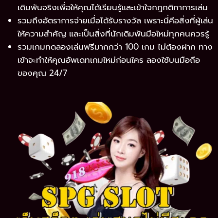
เดิมพันจริงเพื่อให้คุณได้เรียนรู้และเข้าใจกฎกติกาการเล่น
รวมถึงอัตราการจ่ายเมื่อได้รับรางวัล เพราะนี่คือสิ่งที่ผู้เล่น
ให้ความสำคัญ และเป็นสิ่งที่นักเดิมพันมือใหม่ทุกคนควรรู้
รวมเกมทดลองเล่นฟรีมากกว่า 100 เกม ไม่ต้องฝาก ทาง
เข้าจะทำให้คุณอัพเดทเกมใหม่ก่อนใคร ลองใช้บนมือถือ
ของคุณ 24/7