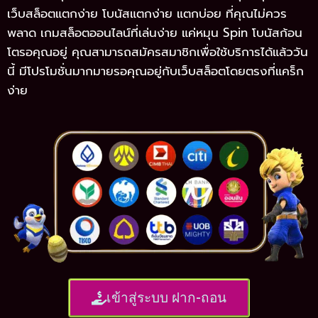
เว็บสล็อตแตกง่าย โบนัสแตกง่าย แตกบ่อย ที่คุณไม่ควร
พลาด เกมสล็อตออนไลน์ที่เล่นง่าย แค่หมุน Spin โบนัสก้อน
โตรอคุณอยู่ คุณสามารถสมัครสมาชิกเพื่อใช้บริการได้แล้ววัน
นี้ มีโปรโมชั่นมากมายรอคุณอยู่กับเว็บสล็อตโดยตรงที่แคร็ก
ง่าย
เข้าสู่ระบบ ฝาก-ถอน