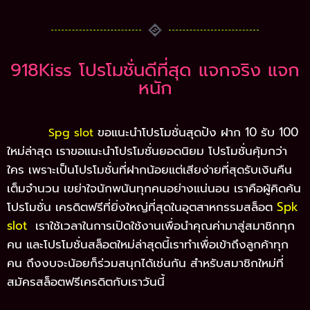
918Kiss โปรโมชั่นดีที่สุด แจกจริง แจก
หนัก
ขอแนะนำโปรโมชั่นสุดปัง ฝาก 10 รับ 100
Spg slot
ใหม่ล่าสุด เราขอแนะนำโปรโมชั่นยอดนิยม โปรโมชั่นคุ้มกว่า
ใคร เพราะเป็นโปรโมชั่นที่ฝากน้อยแต่เสียง่ายที่สุดรับเงินคืน
เต็มจำนวน เขย่าใจนักพนันทุกคนอย่างแน่นอน เราคือผู้คิดค้น
โปรโมชั่น เครดิตฟรีที่ยิ่งใหญ่ที่สุดในอุตสาหกรรมสล็อต
Spk
slot
เราใช้เวลาในการเปิดใช้งานเพื่อนำคุณค่ามาสู่สมาชิกทุก
คน และโปรโมชั่นสล็อตใหม่ล่าสุดนี้เราทำเพื่อเข้าถึงลูกค้าทุก
คน ถึงงบจะน้อยก็ร่วมสนุกได้เช่นกัน สำหรับสมาชิกใหม่ที่
สมัครสล็อตฟรีเครดิตกับเราวันนี้