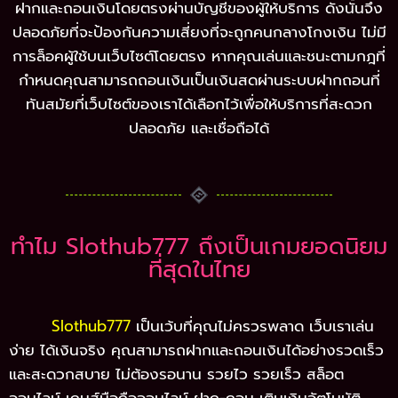
ฝากและถอนเงินโดยตรงผ่านบัญชีของผู้ให้บริการ ดังนั้นจึง
ปลอดภัยที่จะป้องกันความเสี่ยงที่จะถูกคนกลางโกงเงิน ไม่มี
การล็อคผู้ใช้บนเว็บไซต์โดยตรง หากคุณเล่นและชนะตามกฎที่
กำหนดคุณสามารถถอนเงินเป็นเงินสดผ่านระบบฝากถอนที่
ทันสมัยที่เว็บไซต์ของเราได้เลือกไว้เพื่อให้บริการที่สะดวก
ปลอดภัย และเชื่อถือได้
ทำไม Slothub777 ถึงเป็นเกมยอดนิยม
ที่สุดในไทย
Slothub777
เป็นเว้บที่คุณไม่ครวรพลาด เว็บเราเล่น
ง่าย ได้เงินจริง คุณสามารถฝากและถอนเงินได้อย่างรวดเร็ว
และสะดวกสบาย ไม่ต้องรอนาน รวยไว รวยเร็ว สล็อต
ออนไลน์ เกมส์มือถือออนไลน์ ฝาก-ถอน เติมเงินอัตโนมัติ