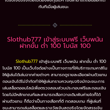
ทันทีเมื่อผู้เล่นชนะ
Slothub777 เข้าสู่ระบบฟรี เว็บพนัน
ฝากขั้น ต่ํา 100 โบนัส 100
Slothub777
เข้าสู่ระบบฟรี เว็บพนัน ฝากขั้น ต่ํา 100
โบนัส 100 เป็นเว็บไซต์อย่างเป็นทางการที่ให้บริการเกมคาสิโน
ให้ผู้เล่นได้เล่นจากค่ายต่างๆ สามารถดูรายละเอียดผ่านตัวแทน
ถอนเงินได้ไม่จำกัดทำให้ผู้เล่นทราบควบคุมจริงมักจะชนะการ
เล่นสล็อตออนไลน์เพื่อตรวจสอบส่วนประกอบฟรีและถอนเงิน
โดยไม่มีหลักเกณฑ์และสามารถเลือกวางเดิมพันค่ายใดก็ได้
ผ่านตัวแทน ก็ถือว่าเป็นทางเลือกที่ดี ทดสอบเกม ที่ผู้เล่นที่
ชนะสามารถเล่นสล็อตและรางวัลเงินสดจริงโดยจัดสรรเงิน