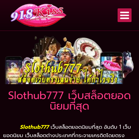
Slothub777 เว็บสล็อตยอด
นิยมที่สุด
Slothub777
เว็บสล็อตยอดนิยมที่สุด อันดับ 1 เว็บ
ยอดนิยม เว็บสล็อตต่างประเทศที่กระจายเครดิตโดยตรง