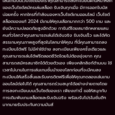
เล่นเกมบนเว็บไซต์ของเราคุณสามารถลงทะเบียนผ่านหน้าหลัก
ของเว็บไซต์สมัครเล่นสล็อต รับเงินทุกเมื่อ มีการออกโบนัส
บ่อยครั้ง หากใครที่กำลังมองหาเว็บไซต์เกมออนไลน์ เว็บไซต์
สล็อตของแท้ 2024 มีเกมให้คุณเลือกมากกว่า 500 เกม และ
ยังมีความปลอดภัยสูงอีกด้วย การันตีโดยสมาชิกหลายแสน
คนทั่วโลกว่าคุณสามารถเล่นได้เงินจริง รับเงินเร็ว และได้คัด
สรรเกมคุณภาพสูงที่สุดในโลกมาให้คุณ ที่นี่คุณสามารถลง
ทะเบียนได้ฟรี ไม่มีค่าใช้จ่าย ลงทะเบียนเพียงครั้งเดียวและ
คุณสามารถเล่นได้ฟรีตลอดชีวิตโดยไม่ต้องยุ่งยาก คุณ
สามารถสมัครสมาชิกได้ด้วยตัวเอง เพียงคลิกลิงก์ด้านบน ใช้
เวลาไม่นานในการเล่นเกมชั้นนำของโลกก่อนที่จะมีคนลง
ทะเบียนให้เสร็จสิ้นและรับเครดิตฟรีเพื่อให้คุณทดลองเล่นเกม
ออนไลน์ต่อไปได้ คุณสามารถร่วมสนุกได้อย่างง่ายดายโดย
การลงทะเบียนบนเว็บไซต์ของเรา เพียงเท่านี้ ขอให้สนุกกับ
การเดิมพันเกมสล็อตและรับเงินจริง พร้อมรับโปรโมชั่นดีๆ
มากมายรับประกันความมันส์