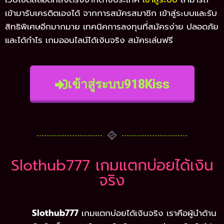
เข้ามารับเครดิตเองได้ จากการสมัครสมาชิก เข้าสู่ระบบและรับ
สิทธิพิเศษอีกมากมาย เทคนิคการลงทุนที่สมัครง่าย ปลอดภัย
และได้กำไร เกมออนไลน์ได้เงินจริง สมัครเล่นฟรี
เข้าสู่ระบบ918Kiss
Slothub777 เกมแตกบ่อยได้เงิน
จริง
Slothub777
เกมแตกบ่อยได้เงินจริง เราคือผู้นำด้าน