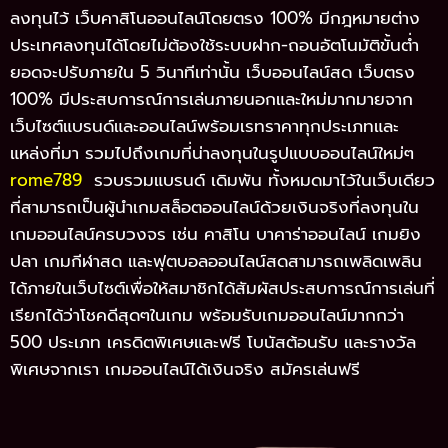
ลงทุนไว้ เว็บคาสิโนออนไลน์โดยตรง 100% มีกฎหมายต่าง
ประเทศลงทุนได้โดยไม่ต้องใช้ระบบฝาก-ถอนอัตโนมัติขั้นต่ำ
ยอดจะปรับภายใน 5 วินาทีเท่านั้น เว็บออนไลน์สด เว็บตรง
100% มีประสบการณ์การเล่นภายนอกและใหม่มากมายจาก
เว็บไซต์แบรนด์และออนไลน์พร้อมเรทราคาทุกประเภทและ
แหล่งที่มา รวมไปถึงเกมที่น่าลงทุนในรูปแบบออนไลน์ใหม่ๆ
rome789
รวบรวมแบรนด์ เดิมพัน ทั้งหมดมาไว้ในเว็บเดียว
ที่สามารถเป็นผู้นำเกมสล็อตออนไลน์ด้วยเงินจริงที่ลงทุนใน
เกมออนไลน์ครบวงจร เช่น คาสิโน บาคาร่าออนไลน์ เกมยิง
ปลา เกมกีฬาสด และฟุตบอลออนไลน์สดสามารถเพลิดเพลิน
ได้ภายในเว็บไซต์เพื่อให้สมาชิกได้สัมผัสประสบการณ์การเล่นที่
เรียกได้ว่าโชคดีสุดๆในเกม พร้อมรับเกมออนไลน์มากกว่า
500 ประเภท เครดิตพิเศษและฟรี โบนัสต้อนรับ และรางวัล
พิเศษจากเรา เกมออนไลน์ได้เงินจริง สมัครเล่นฟรี