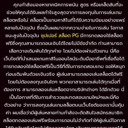
คุณกำลังมองหาเทคนิคการพนัน สูตร หรือเคล็ดลับที่จะ
ช่วยให้คุณได้รับผลกำไรสูงสุดจากการลงทุนในการเล่นเกม
สล็อตหรือไม่ สล็อตเป็นเกมคาสิโนที่ได้รับความนิยมอย่างแพร่
หลายในปัจจุบัน ซึ่งเป็นผลมาจากความง่ายในการเล่น โอกาส
ชนะสูงในปัจจุบัน
ซุปเปอร์ สล็อต PG
มีการทดลองใช้สล็อต
ฟรีซึ่งคุณสามารถถอนเงินได้โดยไม่มีข้อจำกัด ท่านสามารถ
เลือกวางเดิมพันได้ทุกค่าย โดยไม่ต้องผ่านตัวแทน นี่คือ
เว็บไซต์ที่นำเสนอเกมคาสิโนออนไลน์ระดับมืออาชีพที่เชื่อถือได้
การทดลองใช้สล็อตฟรีเป็นวิธีที่ดีในการทดสอบเกม ขอให้สนุก
ก่อนเดิมพันด้วยเงินจริง ผู้เล่นสามารถลองเล่นสล็อตได้ฟรี
โดยไม่ต้องลงทุนเงินใดๆ พวกเขาสามารถเล่นได้ทุกเมื่อที่
ต้องการ สามารถลองเล่นสล็อตจากบริษัทต่างๆ ได้อีกด้วย นี่
เป็นโอกาสที่ดีในการสำรวจและทดสอบเกมใหม่ๆและนี่คือ
ตัวอย่าง ว่าการลงทุนเล่นเกมสล็อตบนเว็บไซต์ของเรานั้นคุ้ม
ค่า ผมเชื่อว่ามีผู้เล่นหลายท่านกำลังจะตัดสินใจสมัครสมาชิก
สล็อตทดลองเล่นฟรีพร้อมการถอนไม่จำกัดทำให้ผู้เล่นมีโอกาส
ได้รับเงินจริงโดยไม่ต้องลงทุนใดๆ เงินสามารถถอนออกได้