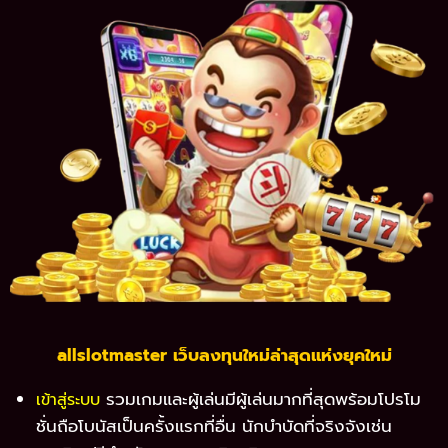
allslotmaster เว็บลงทุนใหม่ล่าสุดแห่งยุคใหม่
รวมเกมและผู้เล่นมีผู้เล่นมากที่สุดพร้อมโปรโม
เข้าสู่ระบบ
ชั่นถือโบนัสเป็นครั้งแรกที่อื่น นักบำบัดที่จริงจังเช่น