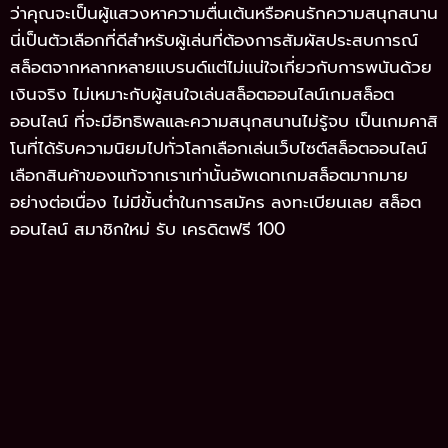
ว่าคุณจะเป็นผู้แสวงหาความตื่นเต้นหรือคนรักความสนุกสนาน
นี่เป็นตัวเลือกที่ดีสำหรับผู้เล่นที่ต้องการสัมผัสประสบการณ์
สล็อตจากหลากหลายแบรนด์แต่ไม่แน่ใจเกี่ยวกับการพนันด้วย
เงินจริง ไม่เหมาะกับผู้สนใจเล่นสล็อตออนไลน์เกมสล็อต
ออนไลน์ ที่จะมีอิทธิพลและความสนุกสนานไม่รู้จบ เป็นเกมคาสิ
โนที่ได้รับความนิยมไปทั่วโลกเลือกเล่นเว็บไซต์สล็อตออนไลน์
เลือกสินค้าของแท้จากเราเท่านั้นอัพเดทเกมสล็อตมากมาย
อย่างต่อเนื่อง ไม่มีขั้นต่ำในการสมัคร ลงทะเบียนเลย สล็อต
ออนไลน์ สมาชิกใหม่ รับ เครดิตฟรี 100