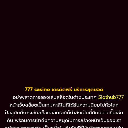
777 casino เครดิตฟรี บริการสุดยอด
อย่าพลาดการลองเล่นสล็อตในต่างประเทศ
Slothub777
หน้าเว็บสล็อตเป็นเกมคาสิโนที่ได้รับความนิยมไปทั่วโลก
ปัจจุบันนี้การเล่นสล็อตออนไลน์ก็กำลังเป็นที่นิยมมากขึ้นเช่น
กัน พร้อมการเข้าถึงความสนุกในการสร้างหน้าเว็บของเรา