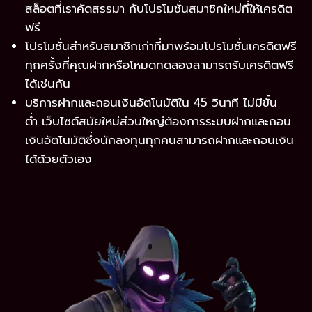
สล็อตที่เราคัดสรรมา กับโปรโมชั่นสมาชิกใหม่ที่ให้เครดิต
ฟรี
โปรโมชั่นสำหรับสมาชิกเก่าที่มาพร้อมโปรโมชั่นเครดิตฟรี
ทุกครั้งที่คุณฝากหรือโหมดทดลองสามารถรับเครดิตฟรี
ได้เช่นกัน
บริการฝากและถอนเงินอัตโนมัติใน 45 วินาที ไม่มีขั้น
ต่ำ เว็บไซต์สมัยใหม่ส่วนใหญ่ต้องการระบบฝากและถอน
เงินอัตโนมัติซึ่งนักลงทุนทุกคนสามารถฝากและถอนเงิน
ได้ด้วยตัวเอง