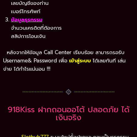
เลขบัญชีของท่าน
เบอร์โทรศัพท์
ข้อมูลธุรกรรม
จำนวนเครดิตที่ต้องการ
สลิปการโอนเงิน
หลังจากให้ข้อมูล Call Center เรียบร้อย สามารถรอรับ
Username& Password เพื่อ
เข้าสู่ระบบ
ได้เลยทันที เล่น
ง่าย ได้กำไรแน่นอน !!!
918Kiss ฝากถอนออโต้ ปลอดภัย ได้
เงินจริง
Slothub777
ระบบใหม่ทั้งฝากและถอนเป็นธุรกรรม