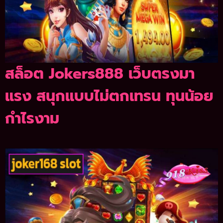
สล็อต Jokers888 เว็บตรงมา
แรง สนุกแบบไม่ตกเทรน ทุนน้อย
กำไรงาม