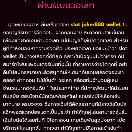
ผ่านระบบวอเลท
ยุคใหม่ของการเล่นสล็อตต้อง
slot joker888 wallet
ไม่
ง้อบัญชีธนาคารอีกต่อไป ฝากถอนง่าย สะดวกทันใจแน่นอน
เพียงแค่ฝากเงินผ่านวอเลท ไม่มีบัญชีก็เล่นได้ทุกเวลา สำหรับ
ผู้ที่กำลังมองหาความรวดเร็ว ประหยัดเวลา ขอแนะนำว่า slot
wallet เป็นทางเลือกที่ดีที่สุด เพราะในปัจจุบันไม่ว่าใครๆ ก็มี
สมาร์ทโฟนและอินเตอร์เนตทั้งนั้น ทำรายการง่ายได้ทุกที่ อย่า
ลืมไปสมัครสมาชิกแล้วสนุกกันให้เต็มที่กับเกมสล็อตของเรา
สล็อต ฝากถอน ไม่มีขั้นต่ำ วอเลท สล็อตที่มีจำนวนผู้เล่น
จำนวนมากติดอันดับ 1 ในประเทศไทย ที่มีการพัฒนาให้มีระบบ
ทันสมัย ตอบโจทย์นักเดิมพันยุคใหม่ แถมยังมีให้เลือกเล่น
มากมาย ครบวงจร ซึ่งทางเว็บได้คัดสรรเกมที่มีรางวัลโบนัส
แจ็คพอตแตกบ่อยแตกเป็นประจำ ทำให้ทุกผู้เล่นสามารถลุ้นรับ
เงินโบนัสได้เลยทันที มีโอกาสชนะเกมเดิมพันสูงปังมาก เปิด
บริการให้เล่นทุกวัน ทุกเวลา ทำให้ทุกท่านมีโอกาสเข้าเล่นทำ