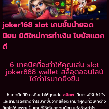
joker168 slot เกมชั้นนำยอด
นิยม มิติใหม่การทำเงิน โบนัสแตก
ดี
6 เทคนิคที่จะทำให้คุณเล่น slot
joker888 wallet สล็อตออนไลน์
ได้กำไรมากยิ่งขึ้น
6 เทคนิควิธีการที่จะทำให้คุณเล่น
สล็อต
เว็บตรงให้ได้กำไร
และสามารถสร้างกำไรมากขึ้นจากสล็อต เกมที่ผู้คนทั่วโลกต่าง
ก็เทใจให้ เพราะเป็นเกมที่ใช้เงินลงทุนน้อย แต่สร้างกำไร