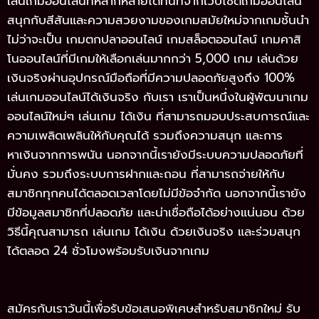
เล่นเกมออนไลน์ที่หลากหลายได้ทันทีจากเว็บไซต์เกมออนไลน์
สนุกกับสีสันและความสวยงามของเกมสมัยใหม่จากเกมชั้นนำ
ไม่ว่าจะเป็น เกมตกปลาออนไลน์ เกมสล็อตออนไลน์ เกมคาสิ
โนออนไลน์ที่มีเกมให้เลือกเล่นมากกว่า 5,000 เกม เล่นด้วย
เงินจริงผ่านอุปกรณ์มือถือที่มีความปลอดภัยสูงถึง 100%
เล่นเกมออนไลน์ได้เงินจริง กับเรา เราเป็นหนึ่งในผู้พัฒนาเกม
ออนไลน์ใหม่ๆ เล่นเกม ได้เงิน ที่สามารถมอบประสบการณ์และ
ความเพลิดเพลินให้กับคุณได้ รวมถึงความสนุก และการ
หาเงินจากการพนัน นอกจากนี้เรายังมีระบบความปลอดภัยที่
มั่นคง รวมถึงระบบการฝากและถอน ที่สามารถจ่ายให้กับ
สมาชิกทุกคนได้ตลอดเวลาโดยไม่มีข้อจำกัด นอกจากนี้เรายัง
มีข้อมูลสมาชิกที่ปลอดภัย และน่าเชื่อถือได้อย่างแน่นอน ด้วย
วิธีนี้คุณสามารถ เล่นเกม ได้เงิน ด้วยเงินจริง และร่วมสนุก
ได้ตลอด 24 ชั่วโมงพร้อมรับเงินจากเกม
สมัครกับเราวันนี้เพื่อรับข้อเสนอพิเศษสำหรับสมาชิกใหม่ รับ