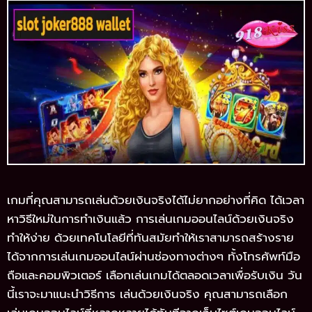
เกมที่คุณสามารถเล่นด้วยเงินจริงได้ไม่ยากอย่างที่คิด ได้เวลา
หาวิธีใหม่ในการทำเงินแล้ว การเล่นเกมออนไลน์ด้วยเงินจริง
ทำให้ง่าย ด้วยเทคโนโลยีที่ทันสมัยทำให้เราสามารถสร้างราย
ได้จากการเล่นเกมออนไลน์ผ่านช่องทางต่างๆ ทั้งโทรศัพท์มือ
ถือและคอมพิวเตอร์ เลือกเล่นเกมได้ตลอดเวลาเพื่อรับเงิน วัน
นี้เราจะมาแนะนำวิธีการ เล่นด้วยเงินจริง คุณสามารถเลือก