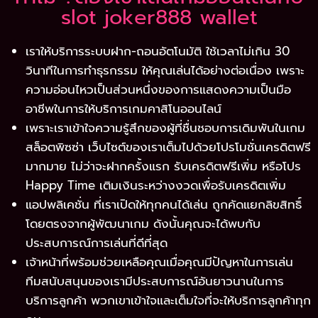
slot joker888 wallet
เราให้บริการระบบฝาก-ถอนอัตโนมัติ ใช้เวลาไม่เกิน 30
วินาทีในการทำธุรกรรม ให้คุณเล่นได้อย่างต่อเนื่อง เพราะ
ความอ่อนไหวเป็นส่วนหนึ่งของการแสดงความเป็นมือ
อาชีพในการให้บริการเกมคาสิโนออนไลน์
เพราะเราเข้าใจความรู้สึกของผู้ที่ชื่นชอบการเดิมพันในเกม
สล็อตพิซซ่า เว็บไซต์ของเราเต็มไปด้วยโปรโมชั่นเครดิตฟรี
มากมาย ไม่ว่าจะฝากครั้งแรก รับเครดิตฟรีเพิ่ม หรือโปร
Happy Time เติมเงินระหว่างงวดเพื่อรับเครดิตเพิ่ม
แอปพลิเคชั่น ที่เราเปิดให้ทุกคนได้เล่น ถูกคัดแยกลิขสิทธิ์
โดยตรงจากผู้พัฒนาเกม ดังนั้นคุณจะได้พบกับ
ประสบการณ์การเล่นที่ดีที่สุด
เจ้าหน้าที่พร้อมช่วยเหลือคุณเมื่อคุณมีปัญหาในการเล่น
ทีมสนับสนุนของเรามีประสบการณ์อันยาวนานในการ
บริการลูกค้า พวกเขาเข้าใจและเต็มใจที่จะให้บริการลูกค้าทุก