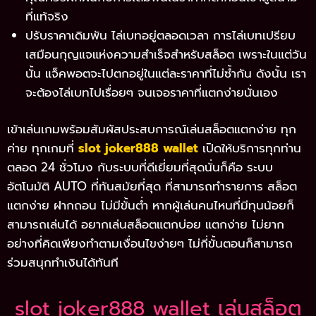
ที่แท้จริง
ปรับราคาเดิมพัน ไล่เบทอยู่ตลอดเวลา การไล่เบทเปรียบ
เสมือนกุญแจแห่งความสำเร็จสำหรับสล็อต เพราะในแต่วัน
นั้น แจ็คพอตจะไปตกอยู่ในแต่ละราคาที่ไม่ซ้ำกัน ดังนั้น เรา
จะต้องไล่เบทไปเรื่อยๆ จนเจอราคาที่แตกง่ายนั่นเอง
เข้าเล่นเกมพร้อมสัมผัสประสบการณ์เล่นสล็อตแตกง่าย ทุก
ค่าย ทุกเกมที่
slot joker888 wallet
เปิดให้บริการทุกท่าน
ตลอด 24 ชั่วโมง กับระบบที่ดีเยี่ยมที่สุดนั่นก็คือ ระบบ
อัตโนมัติ AUTO ที่ทันสมัยที่สุด ที่สามารถทำรายการ สล็อต
แตกง่าย ฝากถอน ไม่มีขั้นต่ำ หากผู้เล่นคนไหนที่มีทุนน้อยก็
สามารถเล่นได้ อยากเล่นสล็อตแตกบ่อย แตกง่าย ไม่ยาก
อย่างที่คิดเพียงทำตามเงื่อนไขง่ายๆ ไม่กี่ขั้นตอนก็สามารถ
ร่วมสนุกทำเงินได้ทันที
slot joker888 wallet เล่นสล็อต