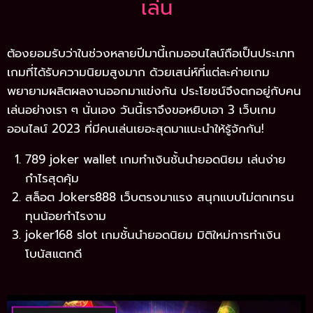
เล่น
ต้องยอมรับว่าในช่วงหลายปีมานี้เกมออนไลน์ถือเป็นประเภท
เกมที่ได้รับความนิยมสูงมาก ด้วยเสน่ห์ที่แต่ละค่ายเกม
พยายามผลิตผลงานออกมาแข่งกัน ประโยชน์จึงตกอยู่กับคน
เล่นอย่างเรา ๆ นั่นเอง วันนี้เราจึงขอหยิบเอา 3 เว็บเกม
ออนไลน์ 2023 ที่มีคนเล่นเยอะสุดมาแนะนำให้รู้จักกัน!
789 joker wallet เกมทำเงินชั้นนำยอดนิยม เล่นง่าย
กำไรสุดคุ้ม
สล็อต Jokers888 เว็บตรงมาแรง สนุกแบบไม่ตกเทรน
ทุนน้อยกำไรงาม
joker168 slot เกมชั้นนำยอดนิยม มิติใหม่การทำเงิน
โบนัสแตกดี