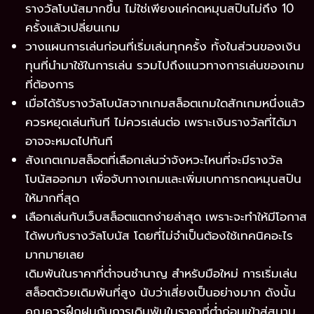
รางวัลโบนัสมากขึ้น ไม่ใช่เพียงแค่กดหมุนสปินไม่ถึง 10
ครั้งแล้วเปลี่ยนเกม
วางแผนการเล่นก่อนที่เริ่มเล่นทุกครั้ง ทั้งในส่วนของเงิน
ทุนที่นำมาใช้ในการเล่น รวมไปถึงแนวทางการเล่นของเกม
ที่ต้องการ
เมื่อได้รับรางวัลโบนัสจากเกมสล็อตเกมใดสักเกมหนึ่งแล้ว
ควรหยุดเล่นทันที ไม่ควรเล่นต่อ เพราะเงินรางวัลที่ได้มา
อาจจะหมดไปทันที
สังเกตเกมสล็อตที่เลือกเล่นว่าจังหวะไหนที่จะมีรางวัล
โบนัสออกมา เพื่อจับทางเกมและเพิ่มเบทการกดหมุนสปิน
ให้มากที่สุด
เลือกเล่นกับเว็บสล็อตแตกง่ายล่าสุด เพราะจะทำให้มีโอกาส
ได้พบกับรางวัลโบนัส โดยที่ไม่จำเป็นต้องใช้เทคนิคอะไร
มากมายเลย
เดิมพันในราคาที่ต่ำจนชำนาญ สำหรับมือใหม่ การเริ่มเล่น
สล็อตด้วยเดิมพันที่สูง นับว่าเสี่ยงเป็นอย่างมาก ดังนั้น
คุณควรฝึกฝนกับการเดิมพันในราคาที่ต่ำก่อนเข้าสู่สนาม