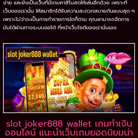
ง่าย และยังเป็นเว็บที่มีเกมคาสิโนสดให้เล่นอีกด้วย เพราะที่
เว็บของเรานั้น ให้สมาชิกได้รับความสะดวกสบายกันแบบสุด ๆ
เพราะไม่ว่าจะเป็นการทำรายการใดก็ตาม คุณสามารถจัดการ
มันได้ผ่านทางระบบออโต้ ที่หน้าเว็บไซต์ของเรานั่นเอง
slot joker888 wallet เกมทำเงิน
ออนไลน์ แนะนำเว็บเกมยอดนิยมน่า