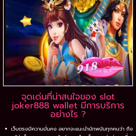
จุดเด่นที่น่าสนใจของ slot
joker888 wallet มีการบริการ
อย่างไร ?
เว็บตรงมีความมั่นคง อยากจะแนะนำนักพนันทุกคนว่า ถึง