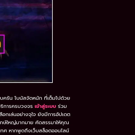
บครัน โบนัสจัดหนัก ที่เต็มไปด้วย
ย บริการครบวงจร
เข้าสู่ระบบ
ร่วม
ลือกเล่นอย่างจุใจ ยังมีการอัปเดต
ักษ์ใหญ่มากมาย คัดสรรมาให้คุณ
ะเทศ หากพูดถึงเว็บสล็อตออนไลน์