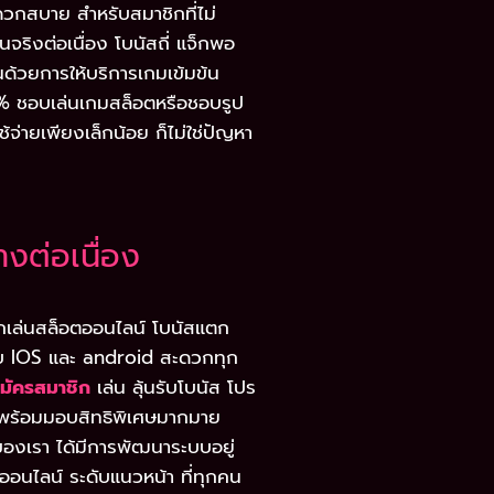
ะดวกสบาย สำหรับสมาชิกที่ไม่
จริงต่อเนื่อง โบนัสถี่ แจ็กพอ
านด้วยการให้บริการเกมเข้มข้น
00% ชอบเล่นเกมสล็อตหรือชอบรูป
จ่ายเพียงเล็กน้อย ก็ไม่ใช่ปัญหา
งต่อเนื่อง
ือกเล่นสล็อตออนไลน์ โบนัสแตก
ะบบ IOS และ android สะดวกทุก
มัครสมาชิก
เล่น ลุ้นรับโบนัส โปร
ม. พร้อมมอบสิทธิพิเศษมากมาย
 ของเรา ได้มีการพัฒนาระบบอยู่
ออนไลน์ ระดับแนวหน้า ที่ทุกคน