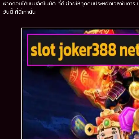
ฝากถอนได้แบบอัตโนมัติ ที่ดี ช่วยให้ทุกคนประหยัดเวลาในการ เล
วันนี้ ที่นี่เท่านั้น