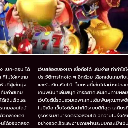
ิง เบิก-ถอน ได้
เว็บสล็อตของเรา เชื่อถือได้ เล่นง่าย ทำกำไรไ
่ไม่ใช่แค่เกม
ประวัติการโกงใด ๆ อีกด้วย เลือกเล่นเกมกับ
ี่ผู้เล่นมุ่ง
และรับเงินจริงได้ เว็บตรงที่เล่นได้อย่างปลอ
ปกับค่ายเกม
เกมพนันที่เล่นสนุก ใครอยากเล่นเกมทายผลยอด
ด้เงินเร็วและ
เว็บไซต์นี้รวบรวมเฉพาะเกมเดิมพันคุณภาพดีเท
การเกมออนไลน์
ไม่มีเบื่อ เว็บไซต์ชั้นนำที่มีระบบดีที่สุด เสถีย
่มีตัวกลางใดๆ
ธุรกรรมสามารถตรวจสอบได้ มีความโปร่งใส
เงินได้จริงตลอด
อย่างรวดเร็วและง่ายดายผ่านระบบกระเป๋าเงินท