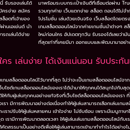
นี้ รับรองเล่นได้
มาพร้อมระบบกระเป๋าเงินดีที่เชื่อมต่อผ่าน True
มัครง่าย สมัคร
รวมทุกค่าย เว็บแตกง่าย สล็อต ถอนได้ไม่จำ
ล็อตที่เจ้าของ
โปรโมชั่น เล่นด้วยเงินจริง เว็บสล็อตโดยตร
่ผ่านเอเย่นต์ นำ
เกมสล็อตออนไลน์จากค่ายเกมชั้นนำต่างๆ สล็อ
ารถเล่นได้ง่าย
ใหม่ก่อนใคร อัปเดตทุกวัน รับรองได้เลยว่ามัน
ที่สุดเท่าที่เคยมีมา ออกแบบและพัฒนามาอย่า
ใคร เล่นง่าย ได้เงินแน่นอน รับประก
เกมสล็อตออนไลน์ไว้มากที่สุด ไม่ว่าจะเป็นเกมสล็อตออนไลน์จากค
ที่เว็บไซต์เกมสล็อตออนไลน์ของเราได้นำมาให้ทุกคนได้สนุกไปกับส
้ให้กับผู้เล่นทุกคนอย่างแท้จริงที่เว็บไซต์สล็อตออนไลน์ของเรา ท
เรา มีการพัฒนาอย่างต่อเนื่องทำให้ผู้เล่นสามารถเลือกเล่นเกมสล
ะเราปรับให้ผู้เล่นหลายคน เข้าใจง่าย ไม่ซับซ้อน เพราะมีเมนูภา
่สุด เรามีการพัฒนาตลอดเวลา ให้ผู้เล่นเล่นเกมสล็อตออนไลน์กับเ
ัดสรรมาเป็นอย่างดีเพื่อให้ผู้เล่นสามารถเข้ามาทำกำไรได้อย่างไม่