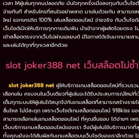
เวลา ให้ผู้เล่นทุกคนปลอดภัย มั่นใจทุกครั้งเมื่อลงทุนกับเว็บไซต์
จ่ายทันที สำหรับใครที่สนใจอย่าพลาด มาเล่นด้วยกัน สามารถส
ใหม่ แจกเครดิต 100% เล่นสล็อตออนไลน์ จ่ายจริง กับเว็บไซต์ส
เว็บไซต์เปิดให้บริการทุกการเดิมพัน นำเข้าจากผู้ผลิตโดยตรง ไม
เข้าสล็อตตรงจากเว็บไม่ผ่านเอเยนต์ มีโอกาสได้เงินมากมายสาม
และเล่นได้ทุกที่ทุกเวลาอีกด้วย
slot joker388 net เว็บสล็อตไม่ซ้ำ
slot joker388 net
ผู้ให้บริการเกมสล็อตออนไลน์ที่รวบรวม
เลือกเล่น ครบจบในเว็บเดียวที่ผู้เล่นจะได้รับประสบการณ์ใหม่
เต็มทุกระบบให้ผู้เล่นได้สนุกไปกับเกมสล็อตที่สามารถสร้างรายได
ลื่นไหล ไม่มีสะดุด เพราะเว็บไซต์เกมสล็อตออนไลน์ 918kiss ของ
สามารถเลือกเล่นเกมสล็อตออนไลน์ ที่คุณชื่นชอบ ได้ง่ายๆ เพรา
เว็บบริการเกมสล็อตออนไลน์ของเรา จึงมีผู้เล่นใช้บริการมากที
ทั้งคุณยังจะได้สัมผัสกับเกมสล็อตบนเว็บไซต์ของเราอีกด้วย ได้ค