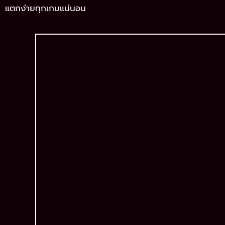
แตกง่ายทุกเกมแน่นอน