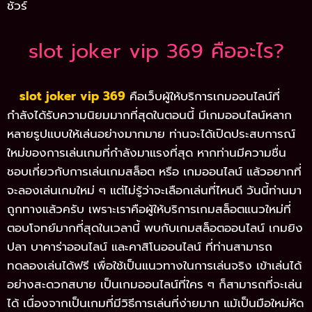
ชัวร์
slot joker vip 369 คืออะไร?
slot joker vip 369
คือเว็บผู้ให้บริการเกมออนไลน์ที่
กำลังได้รับความนิยมมากที่สุดในตอนนี้ มีเกมออนไลน์หลาก
หลายรูปแบบให้เล่นอย่างมากมาย ท่านจะได้เปิดประสบการณ์
ใหม่ของการเล่นเกมที่กำลังมาแรงที่สุด หากท่านมีความชื่น
ชอบเกี่ยวกับการเล่นเกมสล็อต หรือ เกมออนไลน์ แล้วอยากที่
จะลองเล่นเกมใหม่ ๆ แต่ไม่รู้ว่าจะเลือกเล่นที่ไหนดี วันนี้ท่านมา
ถูกทางแล้วครับ เพราะเราคือผู้ให้บริการเกมสล็อตแนวใหม่ที่
ตอบโจทย์มากที่สุดในเวลานี้ พบกับเกมสล็อตออนไลน์ เกมยิง
ปลา บาคาร่าออนไลน์ และคาสิโนออนไลน์ ที่ท่านสามารถ
ทดลองเล่นได้ฟรี เพื่อใช้เป็นแนวทางในการเล่นจริง เข้าเล่นได้
อย่างสะดวกสบาย เป็นเกมออนไลน์ที่ใคร ๆ ก็สามารถที่จะเล่น
ได้ เนื่องจากเป็นเกมที่มีวิธีการเล่นที่ง่ายมาก แม้เป็นมือใหม่หัด