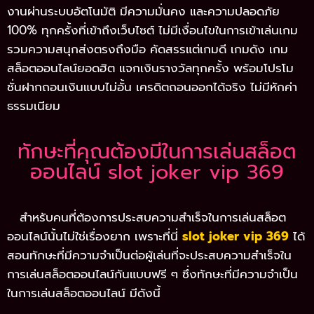
งานผ่านระบบอัตโนมัติ มีความมั่นคง และความปลอดภัย
100% ทุกครั้งที่เข้าถึงเว็บไซต์ ไม่มีเงื่อนไขในการเข้าเล่นเกม
รวมความสนุกส่งตรงถึงมือ คัดสรรแต่เกมดี เกมดัง เกม
สล็อตออนไลน์ยอดฮิต แจกเงินรางวัลทุกครั้ง พร้อมโปรโม
ชั่นฝากถอนเงินแบบไม่อั้น เครดิตถอนออกได้จริง ไม่มีหักค่า
ธรรมเนียม
ทักษะที่คุณต้องมีในการเล่นสล็อต
ออนไลน์ slot joker vip 369
สำหรับคนที่ต้องการประสบความสำเร็จในการเล่นสล็อต
ออนไลน์นั้นไม่ใช่เรื่องยาก เพราะที่นี่
slot joker vip 369
ได้
สอนทักษะที่มีความจำเป็นต่อผู้เล่นที่จะประสบความสำเร็จใน
การเล่นสล็อตออนไลน์กันแบบฟรี ๆ ซึ่งทักษะที่มีความจำเป็น
ในการเล่นสล็อตออนไลน์ มีดังนี้