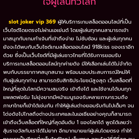
ใจผู้เล่นทั่วโลก
slot joker vip 369
ผู้ให้บริการเกมสล็อตออนไลน์ที่เป็น
เว็บไซต์โดยตรงไม่ผ่านเอเย่นต์ โดยผู้เล่นทุกคนสามารถเข้า
มาสนุกกับเกมทำเงินที่เข้าถึงง่าย ไม่ซับซ้อน และผู้เล่นทุกคน
ยังจะได้พบกับเว็บไซต์เกมสล็อตออนไลน์ 918kiss ของเราอีก
ด้วย ซึ่งเป็นเว็บไซต์ที่มีผู้เล่นชาวไทยที่ได้รับการยอมรับ
บริการเกมสล็อตออนไลน์ทุกค่ายดัง มีให้เลือกเล่นได้ไม่จำกัด
พบกับบรรยากาศสนุกสนาน พร้อมมอบประสบการณ์ใหม่ให้
กับผู้เล่นทุกท่าน สามารถรับสิทธิประโยชน์สูงสุด เว็บสล็อตที่
ใหญ่ที่สุดในโลกมีความสมจริง เข้าถึงได้ และใช้งานได้บนทุก
แพลตฟอร์ม ไม่ยุ่งยากมีหน้าเมนูรองรับหลายภาษารวมถึง
ภาษาไทยก็เข้าได้เช่นกัน ทำให้ผู้เล่นต่างยอมรับกันไปเต็มๆ จน
โด่งดังไปไกลถึงต่างประเทศและในเอเชียอย่างคุณก็สามารถ
เข้าถึงเว็บสล็อตที่ใหญ่ที่สุดอันดับ 1 ของโลกได้ พูดได้เลยว่า
ลุ้นรางวัลกับเราได้ไม่ยาก อีกมากมายแก่ผู้เล่นโดยตรง ทำให้