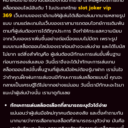
หน้าใหม่เข้ามาใช้งานต่อเนื่องกันมากมาย เราคือผู้ให้บริการเกม
สล็อตออนไลน์อันดับ 1 ในประเทศไทย
slot joker vip
369
เว็บเกมของเรามีเกมให้ผู้เล่นได้เลือกเล่นมากมายหลายรูป
แบบ เกมแต่ละเกมในเว็บของเราสามารถตอบโจทย์การเดิมพัน
ตามที่ผู้เล่นต้องการได้ดีทุกประการ จึงทำให้กระแสความนิยม
จากเว็บของเราเพิ่มขึ้นอย่างต่อเนื่องแบบไม่มีตก เพราะรูป
แบบเกมสล็อตออนไลน์ของเราค่อนข้างจะเล่นง่าย และได้โบนัส
ไม่ยาก แต่สิ่งสำคัญคือ ผู้เล่นต้องมีทักษะการเล่นขั้นพื้นฐาน
ก่อนการลงเล่นเสมอ วันนี้เราจึงจะได้นำทักษะการเล่นเกม
สล็อตออนไลน์ขั้นพื้นฐานที่ผู้เล่นมือใหม่ต้องรู้มาฝาก เรามั่นใจ
ว่าถ้าคุณฝึกฝนการเล่นจนมีทักษะการเล่นสล็อตแบบนี้ คุณจะ
กลายเป็นเศรษฐีได้ไม่ยากอย่างแน่นอน วันนี้เรามีทักษะอะไรมา
แนะนำผู้เล่นบ้างนั้น เรามาดูกันเลย
ทักษะการเล่นสล็อตเลือกที่สามารถระบุตัวได้ง่าย
แน่นอนว่าผู้เล่นมือใหม่ทุกคนต้องสงสัย และตั้งคำถามกัน
มากมายว่าการเลือกเกมสล็อตที่สามารถระบุตัวง่าย มันคือ