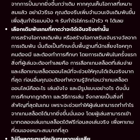
จากการปั่นมากยิ่งขึ้นกว่าเดิม หากคุณเห็นโอกาสที่เหมาะ
สมแล้ว อย่ามัวรีรอ คุณต้องรีบเพิ่มจำนวนเงินเดิมพันขึ้น
เพื่อลุ้นกำไรแบบปัง ๆ รับกำไรใส่กระเป๋ารัว ๆ ได้เลย
เลือกเดิมพันเกมที่คาดว่าจะได้เงินจริงเท่านั้น
การสร้างโอกาสเดิมพัน หรือสร้างโอกาสรับเงินรางวัลจาก
การเดิมพัน นั้นถือเป็นทักษะขั้นพื้นฐานที่นักเสี่ยงโชคทุก
คนต้องมี และต้องทำการศึกษา โดยการเดิมพันในครั้งแรก
สิ่งที่ผู้เล่นจะต้องทำเลยคือ การเลือกเกมสล็อตที่เล่นง่าย
และเลือกเกมสล็อตออนไลน์ที่จะช่วยให้คุณได้เงินจริงมาก
ที่สุด ก่อนอื่นคุณจะต้องทำความรู้จักก่อนว่าเกมสล็อต
ออนไลน์คืออะไร เล่นยังไง และมีรูปแบบอย่างไร ดังนั้น
การศึกษากฎกติกา และวิธีการเล่น จึงกลายเป็นสิ่งที่
สำคัญที่สุดในเกม เพราะจะช่วยทำให้ผู้เล่นสามารถทำกำไร
จากเกมสล็อตได้มากยิ่งขึ้นนั่นเอง โดยผู้เล่นสามารถเข้า
มาทดลองเล่นเกมสล็อตได้ฟรีก่อนลงเล่นจริง เพื่อหาเกม
ที่ตนเองเหมาะสมมากที่สุด
ไม่มีผลกระทบต่อเงินทุนหากเล่นเสีย