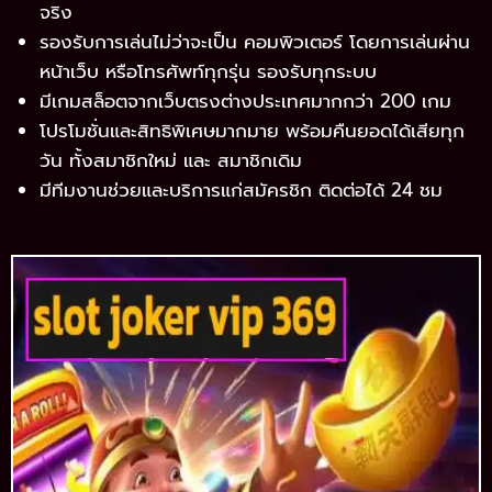
จริง
รองรับการเล่นไม่ว่าจะเป็น คอมพิวเตอร์ โดยการเล่นผ่าน
หน้าเว็บ หรือโทรศัพท์ทุกรุ่น รองรับทุกระบบ
มีเกมสล็อตจากเว็บตรงต่างประเทศมากกว่า 200 เกม
โปรโมชั่นและสิทธิพิเศษมากมาย พร้อมคืนยอดได้เสียทุก
วัน ทั้งสมาชิกใหม่ และ สมาชิกเดิม
มีทีมงานช่วยและบริการแก่สมัครชิก ติดต่อได้ 24 ชม