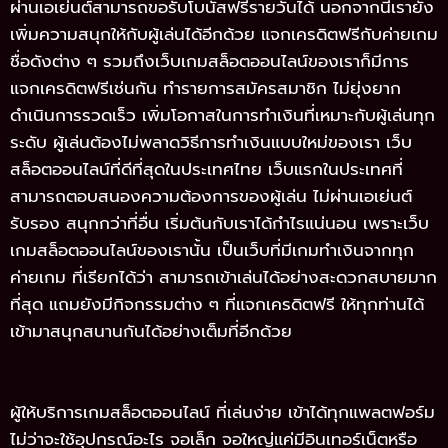
ผ่านเอเย่นต์สามารถขอรับโบนัสฟรีรายวันได้ นอกจากนี้เรายัง
เพิ่มความสนุกให้กับผู้เล่นได้อีกด้วย แจกเครดิตฟรีกับค่ายเกม
ชื่อดังต่าง ๆ รวมถึงเว็บเกมสล็อตออนไลน์ของเราก็มีการ
แจกเครดิตฟรีเช่นกัน ทำรายการสมัครสมาชิก ไม่ยุ่งยาก
ดำเนินการรวดเร็ว เพิ่มโอกาสในการทำเงินที่เหมาะกับผู้เล่นทุก
ระดับ ผู้เล่นต้องไม่พลาดวิธีการทำเงินแบบใหม่ของเรา เว็บ
สล็อตออนไลน์ที่ดีที่สุดในประเทศไทย เว็บแรกในประเทศที่
สามารถตอบสนองความต้องการของผู้เล่น ไม่ผ่านเอเย่นต์
รับรอง สนุกกว่าที่อื่น เริ่มต้นกับเราได้กำไรแน่นอน เพราะเว็บ
เกมสล็อตออนไลน์ของเรานั้น เป็นเว็บที่มีเกมทำเงินจากทุก
ค่ายเกม ที่เรียกได้ว่า สามารถเข้าเล่นได้อย่างสะดวกสบายมาก
ที่สุด แถมยังมีกิจกรรมต่าง ๆ ที่แจกเครดิตฟรี ให้ทุกท่านได้
เข้ามาสนุกสนานกันได้อย่างเต็มที่อีกด้วย
ผู้ให้บริการเกมสล็อตออนไลน์ ที่เล่นง่าย เข้าได้ทุกแพลตฟอร์ม
ไม่ว่าจะใช้อุปกรณ์อะไร จอเล็ก จอใหญ่แค่มีอินเทอร์เน็ตหรือ