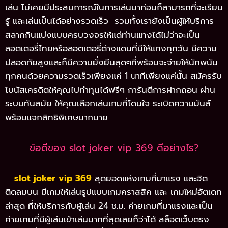
เล่น ไม่เคยมีประสบการณ์ในการเล่นมาก่อนก็สามารถที่จะเรียน
รู้ และเล่นเป็นได้อย่างรวดเร็ว รวมทั้งเรายังเป็นผู้ให้บริการ
สลากกินแบ่งแบบครบวงจรให้แด่ท่านแทงได้ไม่ว่าจะเป็น
ลอตเตอรี่ไทยหรือลอตเตอรี่ต่างแดนที่มีให้แทงทุกวัน มีความ
ปลอดภัยสูงและก็มีความยั่งยืนสุดๆที่พร้อมจะจ่ายให้นักพนัน
ทุกคนด้วยความรวดเร็วเพียงแค่ 1 นาทีเพียงแค่นั้น สมัครรับ
โบนัสเครดิตให้คุณไปทำทุนได้ฟรีๆ การันตีการฝากถอน ผ่าน
ระบบทันสมัย ให้คุณเลือกเล่นเกมที่โดนใจ ระเบิดความมันส์
พร้อมแจกสิทธิพิเศษมากมาย
ข้อดีของ slot joker vip 369 ดีอย่างไร?
slot joker vip 369
สุดยอดแห่งเกมที่มาแรง และฮิต
ติดลมบน มีเกมให้เล่นรูปแบบเกมคราสสิค และ เกมใหม่อัตเดท
ล่าสุด ที่ให้บริการกับผู้เล่น 24 ช.ม. ค่ายเกมที่มาแรงและเป็น
ค่ายเกมที่มีผู้เล่นเข้าเล่นมากที่สุดเลยก็ว่าได้ สล็อตเว็บตรง