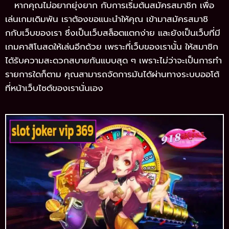
หากคุณไม่อยากยุ่งยาก กับการเริ่มต้นสมัครสมาชิก เพื่อ
เล่นเกมเดิมพัน เราต้องขอแนะนำให้คุณ เข้ามาสมัครสมาชิ
กกับเว็บของเรา ซึ่งเป็นเว็บสล็อตแตกง่าย และยังเป็นเว็บที่มี
เกมคาสิโนสดให้เล่นอีกด้วย เพราะที่เว็บของเรานั้น ให้สมาชิก
ได้รับความสะดวกสบายกันแบบสุด ๆ เพราะไม่ว่าจะเป็นการทำ
รายการใดก็ตาม คุณสามารถจัดการมันได้ผ่านทางระบบออโต้
ที่หน้าเว็บไซต์ของเรานั่นเอง