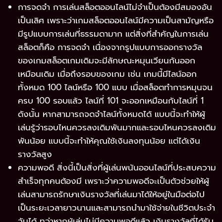
การจดจำ การเล่นสล็อตออนไลน์ไม่จำเป็นต้องมีสมองอัน
เป็นเลิศ เพราะว่าเกมสล็อตออนไลน์มีความเป็นสามัญหรือ
มีรูปแบบการเล่นที่ธรรมดามาก แต่สิ่งที่สำคัญในการเล่น
สล็อตก็คือ การจดจำ เนื่องจากรูปแบบการออกรางวัล
ของเกมสล็อตเกมเดิมจะมีลักษณะหมุนเวียนกันออก
เหมือนเดิม เมื่อถึงรอบของเกม เช่น เกมนี้มีไลน์ออก
ทั้งหมด 100 ไลน์หรือ 100 แบบ เมื่อสล็อตทำการหมุนจน
ครบ 100 รอบแล้ว ไลน์ที่ 101 จะออกเหมือนกับไลน์ที่ 1
ดังนั้น หากสามารถจดจำไลน์ทั้งหมดได้ แบบนี้จะทำให้ผู้
เล่นรู้ว่ารอบไหนควรลงเดิมพันมากและรอบไหนควรลงเดิม
พันน้อย แบบนี้จะทำให้คุณใช้เงินลงทุนน้อย แต่ได้เงิน
รางวัลสูง
ความพอดี สิ่งนี้เป็นสิ่งที่ผู้เล่นพนันออนไลน์ที่ประสบความ
สำเร็จทุกคนต้องมี เพราะว่าความพอดีจะเป็นตัวช่วยให้ผู้
เล่นสามารถรักษาเงินรางวัลที่เล่นมาได้ให้อยู่ในมือต่อไป
เป็นระยะเวลายาวนานและสามารถนำมาใช้จ่ายในชีวิตประจำ
วันได้ ทว่าหากผู้เล่นไม่มีความพอดีแล้ว เงินรางวัลที่ได้รับ