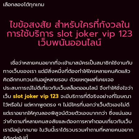
เลือกลองได้ทุกเกม
ไขข้อสงสัย สำหรับใครที่กังวลใน
การใช้บริการ slot joker vip 123
เว็บพนันออนไลน์
เชื่อว่าหลายคนอยากที่จะเข้ามาสมัครเป็นสมาชิกใช้งานกับ
ทางเว็บของเรา แต่มีสิ่งหนึ่งที่ต้องทำให้ใครหลายคนคิดแล้ว
คิดอีกทบทวนกันอยู่หลายรอบ ด้วยเหตุผลที่เคยเจอ
ประสบการณ์ไม่ดีเกี่ยวกับเว็บสล็อตออนไลน์ จึงทำให้ชั่งใจว่า
เว็บ
slot joker vip 123
จะมีบริการที่ดีจริงอย่างที่โฆษณา
ไว้หรือไม่ แต่หากพูดตรง ๆ ไม่มีใครที่บอกว่าเว็บตัวเองไม่ดี
แต่เราอยากให้คุณลองพิสูจน์ด้วยตัวเองมากกว่า ซึ่งแน่นอน
ว่าคำถามที่หลายคนสงสัยและต้องการหาคำตอบเกี่ยวกับเว็บ
เรามีอยู่มากมาย ในวันนี้เราได้รวบรวมคำถามที่หลายคนอยาก
รู้ดังต่อไปนี้