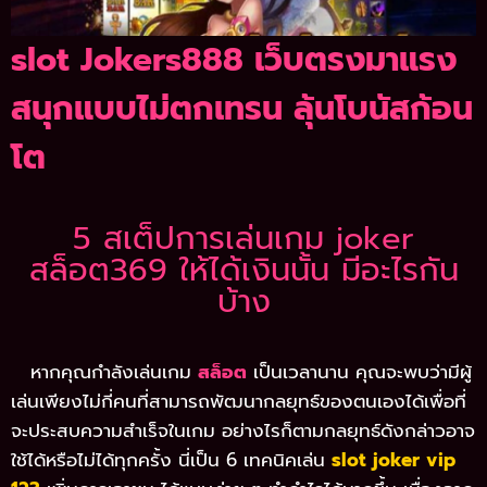
slot Jokers888 เว็บตรงมาแรง
สนุกแบบไม่ตกเทรน ลุ้นโบนัสก้อน
โต
5 สเต็ปการเล่นเกม joker
สล็อต369 ให้ได้เงินนั้น มีอะไรกัน
บ้าง
หากคุณกำลังเล่นเกม
สล็อต
เป็นเวลานาน คุณจะพบว่ามีผู้
เล่นเพียงไม่กี่คนที่สามารถพัฒนากลยุทธ์ของตนเองได้เพื่อที่
จะประสบความสำเร็จในเกม อย่างไรก็ตามกลยุทธ์ดังกล่าวอาจ
ใช้ได้หรือไม่ได้ทุกครั้ง นี่เป็น 6 เทคนิคเล่น
slot joker vip