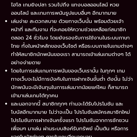
ไฮโล เกมยิงปลา รวมไปถึง แทงบอลออนไลน์ หวย
ออนไลน์ และเกมการพนันรูปแบบอื่นๆ อีกมากมาย
เล่นง่าย สะดวกสบาย ด้วยทางเว็บนั้น พร้อมด้วยเจ้า
หน้าที่ และทีมงาน ที่จะคอยให้ความช่วยเหลือแก่สมาชิก
ตลอด 24 ชั่วโมง โดยยังรองรับการใช้งานในระบบภาษา
ไทย ทั้งในหน้าหลักของเว็บไซต์ หรือระบบภายในเกมต่างๆ
ทำให้สมาชิกนักพนันของเรา สามารถเข้าเล่นเกมต่างๆ ได้
อย่างง่ายดาย
โดยในการเล่นเกมการพนันของเว็บเรานั้น ในทุกๆ เกม
ทางเว็บจะไม่มีการบังคับในการฝากเงินขั้นต่ำ ดังนั้น ไม่ว่า
นักพนันจะมีเงินทุนในการเล่นมากน้อยแค่ไหน ก็สามารถ
เข้ามาเล่นเกมได้ทุกคน
และนอกจากนี้ สมาชิกทุกๆ ท่านจะได้รับโปรโมชัน และ
โบนัสอีกมากมาย ไม่ว่าจะเป็น โปรโมชันสมัครสมาชิกใหม่
โปรโมชันการฝากเงินครั้งแรก โปรโมชันจากการชักชวน
เพื่อนๆ มาเล่น ผ่านระบบลิงค์รับทรัพย์ เป็นต้น หรือการ
แจกโบนัสต่างๆ ภายในเกมอีกมากมาย