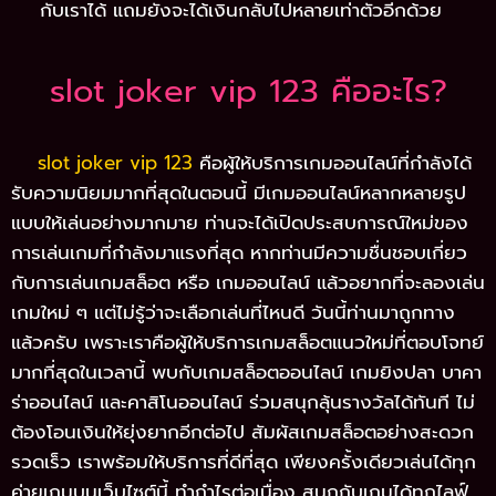
กับเราได้ แถมยังจะได้เงินกลับไปหลายเท่าตัวอีกด้วย
slot joker vip 123 คืออะไร?
slot joker vip 123
คือผู้ให้บริการเกมออนไลน์ที่กำลังได้
รับความนิยมมากที่สุดในตอนนี้ มีเกมออนไลน์หลากหลายรูป
แบบให้เล่นอย่างมากมาย ท่านจะได้เปิดประสบการณ์ใหม่ของ
การเล่นเกมที่กำลังมาแรงที่สุด หากท่านมีความชื่นชอบเกี่ยว
กับการเล่นเกมสล็อต หรือ เกมออนไลน์ แล้วอยากที่จะลองเล่น
เกมใหม่ ๆ แต่ไม่รู้ว่าจะเลือกเล่นที่ไหนดี วันนี้ท่านมาถูกทาง
แล้วครับ เพราะเราคือผู้ให้บริการเกมสล็อตแนวใหม่ที่ตอบโจทย์
มากที่สุดในเวลานี้ พบกับเกมสล็อตออนไลน์ เกมยิงปลา บาคา
ร่าออนไลน์ และคาสิโนออนไลน์ ร่วมสนุกลุ้นรางวัลได้ทันที ไม่
ต้องโอนเงินให้ยุ่งยากอีกต่อไป สัมผัสเกมสล็อตอย่างสะดวก
รวดเร็ว เราพร้อมให้บริการที่ดีที่สุด เพียงครั้งเดียวเล่นได้ทุก
ค่ายเกมบนเว็บไซต์นี้ ทำกำไรต่อเนื่อง สนุกกับเกมได้ทุกไลฟ์