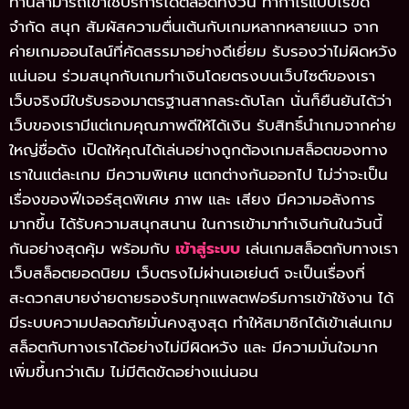
ท่านสามารถเข้าใช้บริการได้ตลอดทั้งวัน ทำกำไรแบบไร้ขีด
จำกัด สนุก สัมผัสความตื่นเต้นกับเกมหลากหลายแนว จาก
ค่ายเกมออนไลน์ที่คัดสรรมาอย่างดีเยี่ยม รับรองว่าไม่ผิดหวัง
แน่นอน ร่วมสนุกกับเกมทำเงินโดยตรงบนเว็บไซต์ของเรา
เว็บจริงมีใบรับรองมาตรฐานสากลระดับโลก นั่นก็ยืนยันได้ว่า
เว็บของเรามีแต่เกมคุณภาพดีให้ได้เงิน รับสิทธิ์นำเกมจากค่าย
ใหญ่ชื่อดัง เปิดให้คุณได้เล่นอย่างถูกต้องเกมสล็อตของทาง
เราในแต่ละเกม มีความพิเศษ แตกต่างกันออกไป ไม่ว่าจะเป็น
เรื่องของฟีเจอร์สุดพิเศษ ภาพ และ เสียง มีความอลังการ
มากขึ้น ได้รับความสนุกสนาน ในการเข้ามาทำเงินกันในวันนี้
กันอย่างสุดคุ้ม พร้อมกับ
เข้าสู่ระบบ
เล่นเกมสล็อตกับทางเรา
เว็บสล็อตยอดนิยม เว็บตรงไม่ผ่านเอเย่นต์ จะเป็นเรื่องที่
สะดวกสบายง่ายดายรองรับทุกแพลตฟอร์มการเข้าใช้งาน ได้
มีระบบความปลอดภัยมั่นคงสูงสุด ทำให้สมาชิกได้เข้าเล่นเกม
สล็อตกับทางเราได้อย่างไม่มีผิดหวัง และ มีความมั่นใจมาก
เพิ่มขึ้นกว่าเดิม ไม่มีติดขัดอย่างแน่นอน