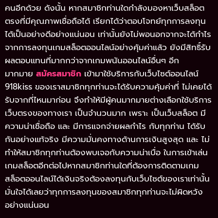
คนอีกด้วย ดังนั้น หากสมาชิกท่านใดกำลังมองหาเว็บสล็อต
ตรงที่มีคุณภาพเชื่อถือได้ เรียกได้ว่าตอบโจทย์ทุกการลงทุน
ได้เป็นอย่างดีอย่างแน่นอน เท่านั้นยังไม่พอนอกจากจะได้กำไร
จากการลงทุนเกมสล็อตออนไลน์อย่างคุ้มค่าแล้ว ยังมีสิทธิ์รับ
ผลตอบแทนที่มากกว่าจากเกมพนันออนไลน์อื่นๆ อีก
มากมาย
สมัครสมาชิก
เข้ามาใช้บริการกับเว็บไซต์ออนไลน์
918kiss ของเราสมาชิกทุกท่านจะได้รับความคุ้มค่าที่ ไม่เคยได้
รับจากที่ไหนมาก่อน จึงทำให้มีผู้คนมากมายต่างเลือกใช้บริการ
เว็บตรงของทางเรา เป็นจำนวนมาก เพราะ เป็นเว็บสล็อต มี
ความน่าเชื่อถือ และ มีการแจกจ่ายผลกำไร กับทุกท่าน ได้รับ
กันอย่างแท้จริง มีความมั่นคงทางด้านการเงินสูงสุด และ ไม่
ทำให้สมาชิกทุกท่านต้องพบเจอกับความน่าเบื่อ ในการเข้าเล่น
เกมสล็อตอีกต่อไปหากสมาชิกท่านใดที่ต้องการติดตามเกม
สล็อตออนไลน์ได้เงินจริงต้องลงทุนกับเว็บไซต์ของเราเท่านั้น
มั่นใจได้เลยว่าทุกการลงทุนของสมาชิกทุกท่านจะไม่ผิดหวัง
อย่างแน่นอน