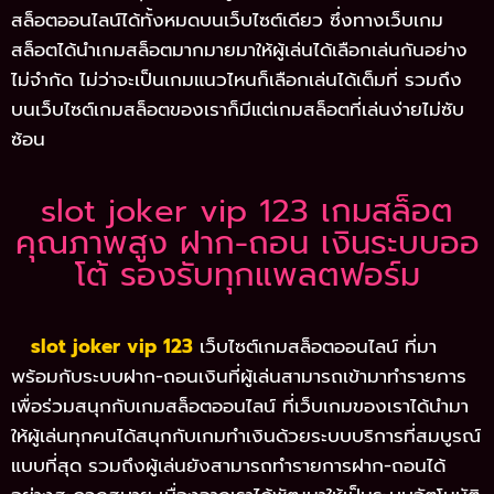
สล็อตออนไลน์ได้ทั้งหมดบนเว็บไซต์เดียว ซึ่งทางเว็บเกม
สล็อตได้นำเกมสล็อตมากมายมาให้ผู้เล่นได้เลือกเล่นกันอย่าง
ไม่จำกัด ไม่ว่าจะเป็นเกมแนวไหนก็เลือกเล่นได้เต็มที่ รวมถึง
บนเว็บไซต์เกมสล็อตของเราก็มีแต่เกมสล็อตที่เล่นง่ายไม่ซับ
ซ้อน
slot joker vip 123 เกมสล็อต
คุณภาพสูง ฝาก-ถอน เงินระบบออ
โต้ รองรับทุกแพลตฟอร์ม
slot joker vip 123
เว็บไซต์เกมสล็อตออนไลน์ ที่มา
พร้อมกับระบบฝาก-ถอนเงินที่ผู้เล่นสามารถเข้ามาทำรายการ
เพื่อร่วมสนุกกับเกมสล็อตออนไลน์ ที่เว็บเกมของเราได้นำมา
ให้ผู้เล่นทุกคนได้สนุกกับเกมทำเงินด้วยระบบบริการที่สมบูรณ์
แบบที่สุด รวมถึงผู้เล่นยังสามารถทำรายการฝาก-ถอนได้