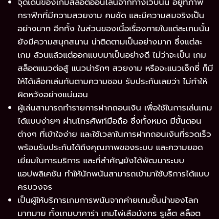
จุดเด่นของเกมสล็อตออนไลน์จากทางเว็บนั้น อยู่ที่ภาพ
กราฟิกที่มีความสวยงาม คมชัด และมีความสมจริงเป็น
อย่างมาก อีกทั้ง ในส่วนของเนื้อเรื่องภายในแต่ละเกมนั้น
ยังมีความสนุกสนาน น่าติดตามเป็นอย่างมาก ซึ่งแต่ละ
เกม ล้วนแล้วแต่ออกแบบมาเป็นอย่างดี ไม่ว่าจะเป็น เกม
สล็อตแนวต่อสู้ แนวน่ารักๆ สวยงาม หรือจะแนวเซ็กซี่ ก็มี
ให้ได้เลือกเล่นกันตามความชอบ รับประกันเลยว่า ไม่ทำให้
ผิดหวังอย่างแน่นอน
ผู้เล่นสามารถทำรายการฝากถอนเงิน เพื่อใช้ในการเล่นเกม
ได้แบบง่ายๆ ผ่านโทรศัพท์มือถือ ซึ่งทั้งหมด มีขั้นตอน
ต่างๆ ที่เข้าใจง่าย และใช้เวลาในการฝากถอนเงินที่รวดเร็ว
พร้อมรับประกันได้ถึงคุณภาพของระบบ และความยอด
เยี่ยมในการบริการ และที่สำคัญยังได้พัฒนาระบบ
แอปพลิเคชัน ทำให้นักพนันสามารถเข้ามาใช้บริการได้แบบ
ครบวงจร
เป็นผู้ให้บริการเกมการพนันจากค่ายเกมชั้นนำของโลก
มากมาย ทั้งเกมบาคาร่า เกมไพ่เสือมังกร รูเล็ต สล็อต