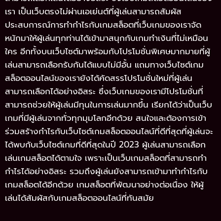
เรา เป็นเว็บตรงไม่ผ่านเอเย่นต์ที่ผู้เล่นสามารถสัมผัส
ประสบการณ์การทำกำไรกับเกมสล็อตที่เว็บเกมของเราจัด
หนักมาให้ผู้เล่นทุกท่านได้เข้ามาสนุกกับเกมทำเงินที่ไม่เหมือน
ใคร อีกทั้งบนเว็บไซต์มาพร้อมกับโปรโมชั่นพิเศษมากมายที่ผู้
เล่นสามารถเลือกรับกันได้แบบไม่มีอั้น แถมทางเว็บไซต์เกม
สล็อตออนไลน์ของเรายังได้คัดสรรโปรโมชั่นใหม่ที่ผู้เล่น
สามารถเลือกได้อย่างอิสระ ซึ่งเว็บเกมของเรามีโปรโมชั่นที่
สามารถช่วยให้ผู้เล่นมีทุนในการเล่นมากขึ้น เรียกได้ว่าเป็นเว็บ
เกมที่มีผู้เล่นจากทั่วทุกมุมโลกอีกด้วย สนใจและต้องการเข้า
ร่วมสร้างกำไรกับเว็บไซต์เกมสล็อตออนไลน์ที่ดีที่สุดที่ผู้เล่นจะ
ได้พบกับเว็บไซต์เกมที่ดีที่สุดในปี 2023 ผู้เล่นสามารถเลือก
เล่นเกมสล็อตได้ตามใจ เพราะเป็นเว็บเกมสล็อตที่สามารถทำ
กำไรได้อย่างอิสระ รวมถึงผู้เล่นยังสามารถเข้ามาทำกำไรกับ
เกมสล็อตได้อีกด้วย เกมสล็อตที่พัฒนาอย่างต่อเนื่อง ให้ผู้
เล่นได้สัมผัสกับเกมสล็อตออนไลน์ที่ทันสมัย