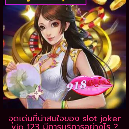
จุดเด่นที่น่าสนใจของ slot joker
vip 123 มีการบริการอย่างไร ?