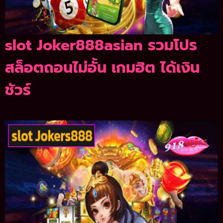
slot Joker888asian รวมโปร
สล็อตถอนไม่อั้น เกมฮิต ได้เงิน
ชัวร์