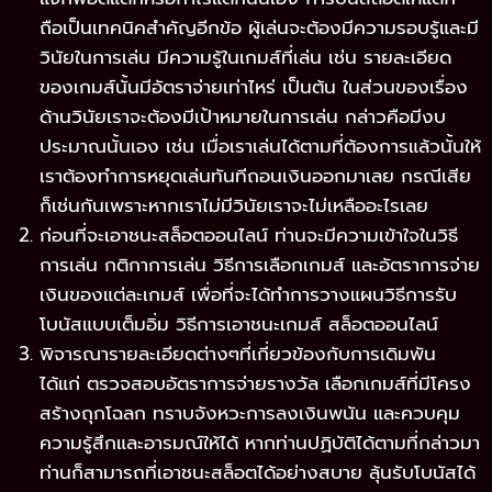
ถือเป็นเทคนิคสำคัญอีกข้อ ผู้เล่นจะต้องมีความรอบรู้และมี
วินัยในการเล่น มีความรู้ในเกมส์ที่เล่น เช่น รายละเอียด
ของเกมส์นั้นมีอัตราจ่ายเท่าไหร่ เป็นต้น ในส่วนของเรื่อง
ด้านวินัยเราจะต้องมีเป้าหมายในการเล่น กล่าวคือมีงบ
ประมาณนั้นเอง เช่น เมื่อเราเล่นได้ตามที่ต้องการแล้วนั้นให้
เราต้องทำการหยุดเล่นทันทีถอนเงินออกมาเลย กรณีเสีย
ก็เช่นกันเพราะหากเราไม่มีวินัยเราจะไม่เหลืออะไรเลย
ก่อนที่จะเอาชนะสล็อตออนไลน์ ท่านจะมีความเข้าใจในวิธี
การเล่น กติกาการเล่น วิธีการเลือกเกมส์ และอัตราการจ่าย
เงินของแต่ละเกมส์ เพื่อที่จะได้ทำการวางแผนวิธีการรับ
โบนัสแบบเต็มอิ่ม วิธีการเอาชนะเกมส์ สล็อตออนไลน์
พิจารณารายละเอียดต่างๆที่เกี่ยวข้องกับการเดิมพัน
ได้แก่ ตรวจสอบอัตราการจ่ายรางวัล เลือกเกมส์ที่มีโครง
สร้างถุกโฉลก ทราบจังหวะการลงเงินพนัน และควบคุม
ความรู้สึกและอารมณ์ให้ได้ หากท่านปฏิบัติได้ตามที่กล่าวมา
ท่านก็สามารถที่เอาชนะสล็อตได้อย่างสบาย ลุ้นรับโบนัสได้