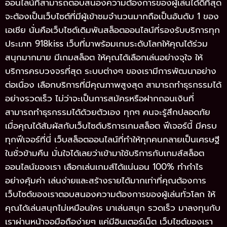
ออนไลน์ที่สามารถตอบสนองความต้องการของผู้เล่นได้ดีที่สุด
จะต้องเป็นเว็บไซต์ที่มีผู้เข้าชมจำนวนมากถือเป็นอันดับ 1 ของ
เอเชีย นั่นคือเว็บไซต์เดิมพันสล็อตออนไลน์ที่รองรับบริการทุก
ประเภท 918kiss เว็บที่มาพร้อมเกมระดับโลกให้คุณได้ร่วม
สนุกมากมาย มีเกมสล็อต ให้คุณได้เลือกเล่นอย่างจุใจ ให้
บริการครบวงจรที่สุด ระบบต่างๆ ของเรามีการพัฒนาอย่าง
ต่อเนื่อง เลือกบริการที่มีคุณภาพสูงสุด สามารถทำธุรกรรมได้
อย่างรวดเร็ว ไม่ว่าจะเป็นการสมัครหรือฝากถอนเงินที่
สามารถทำธุรกรรมได้ด้วยตัวเอง ทุกๆ คนจะรู้สึกปลอดภัย
เมื่อคุณได้สัมผัสกับเว็บไซต์บริการเกมสล็อต ฟีเจอร์นี้ มีครบ
ทุกฟีเจอร์ที่นี่ เว็บสล็อตออนไลน์ที่ทำให้ทุกคนกลายเป็นเศรษฐี
ในชั่วข้ามคืน มั่นใจได้เลยว่าเข้ามาใช้บริการกับเกมส์สล็อต
ออนไลน์ของเรา เลือกเล่นเกมส์ได้แน่นอน 100% ทำกำไร
อย่างคุ้มค่า เล่นง่ายและสร้างรายได้มากเท่าที่คุณต้องการ
เว็บไซต์ของเราตอบสนองความต้องการของผู้เล่นทั่วโลก ให้
คุณได้เล่นสนุกไม่เหมือนใคร มาเล่นสนุก รวดเร็ว มาลงทุนกับ
เราผ่านหน้าจอมือถือง่ายๆ แค่มีอินเตอร์เน็ต เว็บไซต์ของเรา