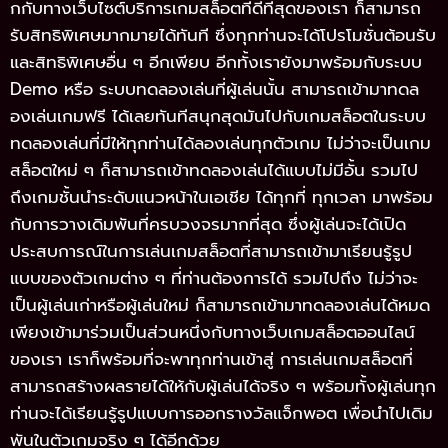
กกับทางเว็บไซต์บริการเกมสล็อตที่ดีที่สุดของเรา ก็สามารถ
รับสิทธิพิเศษมากมายได้ทันที ซึ่งทุกท่านจะได้โปรโมชั่นต้อนรับ
และสิทธิพิเศษอื่น ๆ อีกเพียบ อีกทั้งเรายังมาพร้อมกับระบบ
Demo หรือ ระบบทดลองเล่นที่ผู้เล่นนั้น สามารถเข้ามาทดล
องเล่นเกมฟรี ได้เลยทันทีสนุกสุดมันไปกับเกมสล็อตในระบบ
ทดลองเล่นที่มีให้ทุกท่านได้ลองเล่นทุกตัวเกม ไม่ว่าจะเป็นเกม
สล็อตใหม่ ๆ ก็สามารถเข้าทดลองเล่นได้แบบไม่มีอั้น รวมไป
ถึงเกมชั้นนำระดับแนวหน้าในเอเชีย ได้ทุกที่ ทุกเวลา มาพร้อม
กับการวางเดิมพันที่ครบวงจรมากที่สุด ซึ่งผู้เล่นจะได้เปิด
ประสบการณ์ในการเล่นเกมสล็อตที่สามารถเข้ามาเรียนรู้รูป
แบบของตัวเกมต่าง ๆ ที่ท่านต้องการได้ รวมไปถึง ไม่ว่าจะ
เป็นผู้เล่นเก่าหรือผู้เล่นใหม่ ก็สามารถเข้ามาทดลองเล่นได้หมด
เพียงเข้ามาร่วมเป็นส่วนหนึ่งกับทางเว็บเกมสล็อตออนไลน์
ของเรา เราก็พร้อมที่จะพาทุกท่านเข้าสู่ การเล่นเกมสล็อตที่
สามารถสร้างผลรายได้ให้กับผู้เล่นได้จริง ๆ พร้อมทั้งผู้เล่นทุก
ท่านจะได้เรียนรู้รูปแบบการออกรางวัลแจ็กพอต เพื่อนำไปเดิม
พันในตัวเกมจริง ๆ ได้อีกด้วย