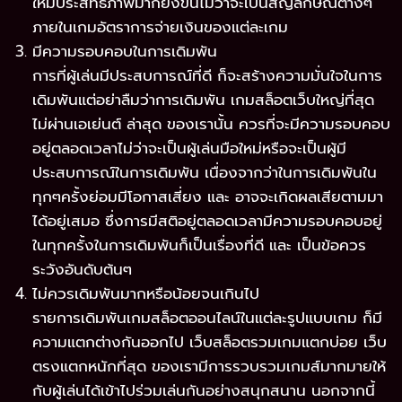
ให้มีประสิทธิภาพมากยิ่งขึ้นไม่ว่าจะเป็นสัญลักษณ์ต่างๆ
ภายในเกมอัตราการจ่ายเงินของแต่ละเกม
มีความรอบคอบในการเดิมพัน
การที่ผู้เล่นมีประสบการณ์ที่ดี ก็จะสร้างความมั่นใจในการ
เดิมพันแต่อย่าลืมว่าการเดิมพัน เกมสล็อตเว็บใหญ่ที่สุด
ไม่ผ่านเอเย่นต์ ล่าสุด ของเรานั้น ควรที่จะมีความรอบคอบ
อยู่ตลอดเวลาไม่ว่าจะเป็นผู้เล่นมือใหม่หรือจะเป็นผู้มี
ประสบการณ์ในการเดิมพัน เนื่องจากว่าในการเดิมพันใน
ทุกๆครั้งย่อมมีโอกาสเสี่ยง และ อาจจะเกิดผลเสียตามมา
ได้อยู่เสมอ ซึ่งการมีสติอยู่ตลอดเวลามีความรอบคอบอยู่
ในทุกครั้งในการเดิมพันก็เป็นเรื่องที่ดี และ เป็นข้อควร
ระวังอันดับต้นๆ
ไม่ควรเดิมพันมากหรือน้อยจนเกินไป
รายการเดิมพันเกมสล็อตออนไลน์ในแต่ละรูปแบบเกม ก็มี
ความแตกต่างกันออกไป เว็บสล็อตรวมเกมแตกบ่อย เว็บ
ตรงแตกหนักที่สุด ของเรามีการรวบรวมเกมส์มากมายให้
กับผู้เล่นได้เข้าไปร่วมเล่นกันอย่างสนุกสนาน นอกจากนี้