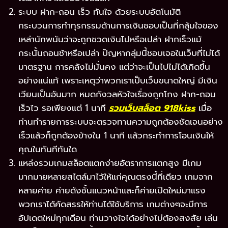
ระบบ ฝาก-ถอน เร็ว ทันใจ ด้วยระบบอัตโนมัติ
กระบวนการทำทุรกรรมด้านการเงินชอบเป็นที่กลุ้มใจของ
เหล่านักพนันว่าจะถูกชวดเงินไปหรือเปล่า ฝากเร็วแม้
กระนั้นถอนช้าหรือเปล่า ปัญหากลุ่มนี้ชอบเจอในเว็บที่ไม่ได้
มาตรฐาน การคลังไม่มั่นคง แต่ว่าจะเป็นไปไม่ได้เกิดขึ้น
อย่างแน่แท้ เพราะเหตุว่าพวกเราเป็บเว็บขนาดใหญ่ มีเงิน
เวียนเป็นอันมาก หมดกังวลหัวใจเรื่องถูกโกง ฝาก-ถอน
เร็วไว รอเพียงแต่ 1 นาที
รวมเว็บสล็อต 918kiss
เมื่อ
ท่านทำรายการระบบจะตรวจทานความถูกต้องชัดเจนอย่าง
เร็วแล้วก็ถูกต้องข้างใน 1 นาที แล้วกระทำการโอนเงินให้
คุณในทันทีทันใด
แหล่งรวมเกมสล็อตแตกง่ายอัตราการแตกสูง มีเกม
มากมายหลายสไตล์มาไว้ให้แก่คุณตรงนี้ที่เดียว เกมจาก
หลายค่าย ค่ายดังชั้นแนวหน้าและก็ค่ายเปิดใหม่มาแรง
พวกเราได้คัดสรรให้ท่านได้ใช้บริการ เกมต่างๆจะมีการ
อัปเดตใหม่ทุกเดือน ท่านวางใจได้อย่างไม่ต้องสงสัย เล่น