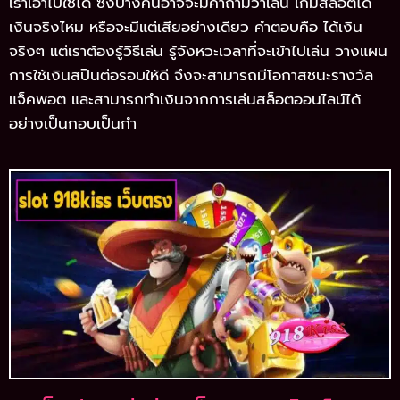
เราเอาไปใช้ได้ ซึ่งบางคนอาจจะมีคำถามว่าเล่น เกมสล็อตได้
เงินจริงไหม หรือจะมีแต่เสียอย่างเดียว คำตอบคือ ได้เงิน
จริงๆ แต่เราต้องรู้วิธีเล่น รู้จังหวะเวลาที่จะเข้าไปเล่น วางแผน
การใช้เงินสปินต่อรอบให้ดี จึงจะสามารถมีโอกาสชนะรางวัล
แจ็คพอต และสามารถทำเงินจากการเล่นสล็อตออนไลน์ได้
อย่างเป็นกอบเป็นกำ