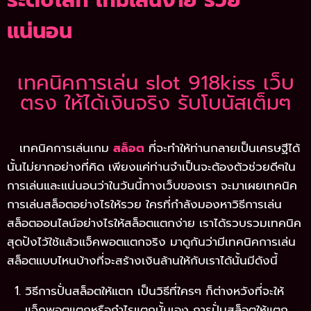
ระดับโลก เกมเล่นง่าย รวย
แน่นอน
เทคนิคการเล่น slot 918kiss เว็บ
ตรง ให้ได้เงินจริง รับโบนัสเต็มๆ
เทคนิคการเล่นเกม
สล็อต
ที่จะทำให้ท่านกลายเป็นเศรษฐีได้
นั้นไม่ยากอย่างที่คิด เพียงแค่ท่านจำเป็นจะต้องตัวช่วยดีๆใน
การเล่นและแน่นอนว่าในวันนี้ทางเว็บของเรา จะมาเผยเทคนิค
การเล่นสล็อตอย่างไรให้รวย ใครที่กำลังมองหาวิธีการเล่น
สล็อตออนไลน์อย่างไรให้สล็อตแตกง่าย เราได้รวบรวมเทคนิค
สุดปังไว้ใช้แล้วแจ็คพอตแตกจริง มาดูกันว่ามีเทคนิคการเล่น
สล็อตแบบไหนบ้างที่จะสร้างเงินล้านให้กับเราได้นั้นมีดังนี้
วิธีการปั่นสล็อตให้แตก เป็นวิธีที่ใครๆ ก็ต่างหวังที่จะให้
แจ็กพอตแตกหรือกำไรแตกนั้นเอง การปั่นสล็อตให้แตก