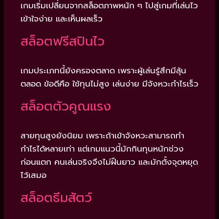
เกมเริ่มเปลี่ยนจากสล็อตภาพหนัก ๆ ไปสู่เกมที่เล่นไว
เข้าใจง่าย และเห็นผลเร็ว
สล็อตฟรีสปินไว
เกมประเภทนี้ยังครองตลาด เพราะผู้เล่นรู้สึกมีลุ้น
ตลอด ข้อดีคือ ใช้ทุนไม่สูง เล่นง่าย มีจังหวะกำไรเร็ว
สล็อตตัวคูณแรง
สายทุนสูงยังนิยม เพราะถ้าเข้าจังหวะสามารถทำ
กำไรได้หลายเท่า แต่เกมแนวนี้มักกินทุนหนักช่วง
ก่อนแตก คนเล่นจริงจึงไม่ฝืนยาว และมักตั้งจุดหยุด
ไว้เสมอ
สล็อตธีมสัตว์