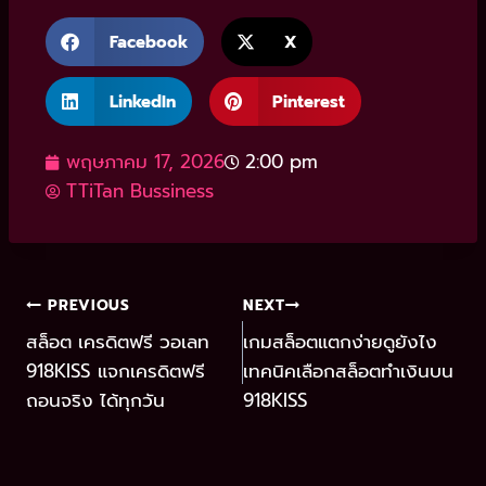
Facebook
X
LinkedIn
Pinterest
พฤษภาคม 17, 2026
2:00 pm
TTiTan Bussiness
PREVIOUS
NEXT
สล็อต เครดิตฟรี วอเลท
เกมสล็อตแตกง่ายดูยังไง
918KISS แจกเครดิตฟรี
เทคนิคเลือกสล็อตทำเงินบน
ถอนจริง ได้ทุกวัน
918KISS