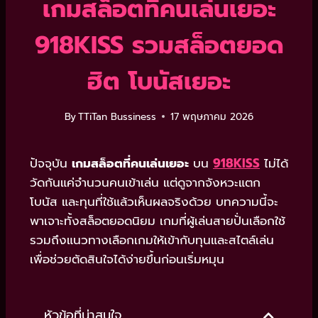
เกมสล็อตที่คนเล่นเยอะ
918KISS รวมสล็อตยอด
ฮิต โบนัสเยอะ
By
TTiTan Bussiness
17 พฤษภาคม 2026
ปัจจุบัน
เกมสล็อตที่คนเล่นเยอะ
บน
918KISS
ไม่ได้
วัดกันแค่จำนวนคนเข้าเล่น แต่ดูจากจังหวะแตก
โบนัส และทุนที่ใช้แล้วเห็นผลจริงด้วย บทความนี้จะ
พาเจาะทั้งสล็อตยอดนิยม เกมที่ผู้เล่นสายปั่นเลือกใช้
รวมถึงแนวทางเลือกเกมให้เข้ากับทุนและสไตล์เล่น
เพื่อช่วยตัดสินใจได้ง่ายขึ้นก่อนเริ่มหมุน
หัวข้อที่น่าสนใจ