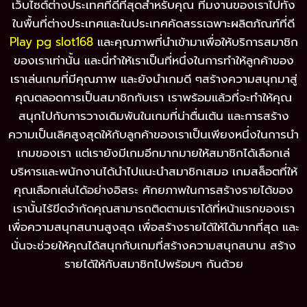
เว็บไซต์ต่างประเทศที่ดีที่สุดสำหรับคุณ ทีมงานของเราไปทั้ง
ในพื้นที่ต่างประเทศและในประเทศคัดสรรเฉพาะผลิตภัณฑ์ที่ดี
Play pg slot168
และคุณภาพที่นำเข้ามาเพื่อให้บริการสมาชิก
ของเราเท่านั้น และนี่ทำให้เราเป็นที่หนึ่งในการทำให้ลูกค้าของ
เราเล่นเกมที่มีคุณภาพ และยังนำเกมดี ๆสร้างความสนุกมาสู่
คุณตลอดการเป็นสมาชิกกับเรา เราพร้อมแล้วที่จะทำให้คุณ
สนุกไปกับการวางเดิมพันในเกมที่น่าตื่นเต้น และการสร้าง
ความเป็นเลิศสูงสุดให้กับลูกค้าของเราเป็นเพียงหนึ่งในการนำ
เกมของเรา แต่เรายังมีเกมอีกมากมายให้สมาชิกได้เลือกเล่
บริหารและพนักงานได้นำไปแนะนำสมาชิกเสมอ เกมสล็อตที่ให้
คุณเลือกเล่นได้อย่างอิสระ ศักยภาพในการสร้างรายได้ของ
เรานั้นไร้ขีดจำกัดคุณสามารถติดตามเราได้ที่หน้าแรกของเรา
เพื่อความสนุกสนานสูงสุด เพื่อสร้างรายได้ให้ได้มากที่สุด และ
นั่นจะช่วยให้คุณได้สนุกกับเกมที่สร้างความสนุกสนาน สร้าง
รายได้ให้กับสมาชิกไปพร้อมๆ กันด้วย