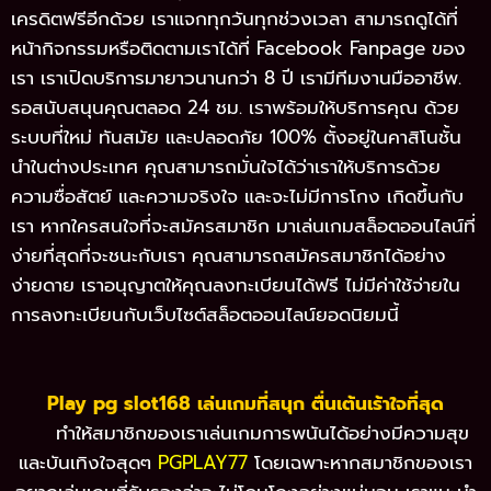
เครดิตฟรีอีกด้วย เราแจกทุกวันทุกช่วงเวลา สามารถดูได้ที่
หน้ากิจกรรมหรือติดตามเราได้ที่ Facebook Fanpage ของ
เรา เราเปิดบริการมายาวนานกว่า 8 ปี เรามีทีมงานมืออาชีพ.
รอสนับสนุนคุณตลอด 24 ชม. เราพร้อมให้บริการคุณ ด้วย
ระบบที่ใหม่ ทันสมัย และปลอดภัย 100% ตั้งอยู่ในคาสิโนชั้น
นำในต่างประเทศ คุณสามารถมั่นใจได้ว่าเราให้บริการด้วย
ความซื่อสัตย์ และความจริงใจ และจะไม่มีการโกง เกิดขึ้นกับ
เรา หากใครสนใจที่จะสมัครสมาชิก มาเล่นเกมสล็อตออนไลน์ที่
ง่ายที่สุดที่จะชนะกับเรา คุณสามารถสมัครสมาชิกได้อย่าง
ง่ายดาย เราอนุญาตให้คุณลงทะเบียนได้ฟรี ไม่มีค่าใช้จ่ายใน
การลงทะเบียนกับเว็บไซต์สล็อตออนไลน์ยอดนิยมนี้
Play pg slot168 เล่นเกมที่สนุก ตื่นเต้นเร้าใจที่สุด
ทำให้สมาชิกของเราเล่นเกมการพนันได้อย่างมีความสุข
และบันเทิงใจสุดๆ
PGPLAY77
โดยเฉพาะหากสมาชิกของเรา