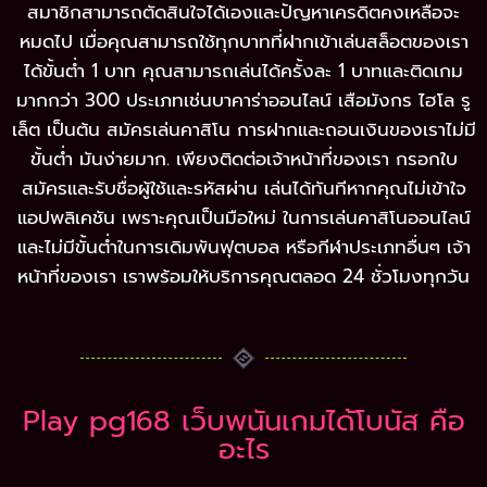
สมาชิกสามารถตัดสินใจได้เองและปัญหาเครดิตคงเหลือจะ
หมดไป เมื่อคุณสามารถใช้ทุกบาทที่ฝากเข้าเล่นสล็อตของเรา
ได้ขั้นต่ำ 1 บาท คุณสามารถเล่นได้ครั้งละ 1 บาทและติดเกม
มากกว่า 300 ประเภทเช่นบาคาร่าออนไลน์ เสือมังกร ไฮโล รู
เล็ต เป็นต้น สมัครเล่นคาสิโน การฝากและถอนเงินของเราไม่มี
ขั้นต่ำ มันง่ายมาก. เพียงติดต่อเจ้าหน้าที่ของเรา กรอกใบ
สมัครและรับชื่อผู้ใช้และรหัสผ่าน เล่นได้ทันทีหากคุณไม่เข้าใจ
แอปพลิเคชัน เพราะคุณเป็นมือใหม่ ในการเล่นคาสิโนออนไลน์
และไม่มีขั้นต่ำในการเดิมพันฟุตบอล หรือกีฬาประเภทอื่นๆ เจ้า
หน้าที่ของเรา เราพร้อมให้บริการคุณตลอด 24 ชั่วโมงทุกวัน
Play pg168 เว็บพนันเกมได้โบนัส คือ
อะไร