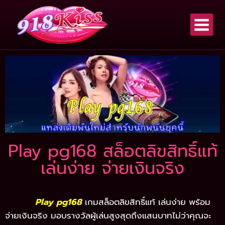
Play pg168 สล็อตลิขสิทธิ์แท้
เล่นง่าย จ่ายเงินจริง
Play pg168
เกมสล็อตลิขสิทธิ์แท้ เล่นง่าย พร้อม
จ่ายเงินจริง มอบรางวัลผู้เล่นสูงสุดถึงแสนบาทไม่ว่าคุณจะ