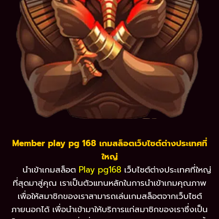
Member play pg 168 เกมสล็อตเว็บไซต์ต่างประเทศที่
ใหญ่
นำเข้าเกมสล็อต
Play pg168
เว็บไซต์ต่างประเทศที่ใหญ่
ที่สุดมาสู่คุณ เราเป็นตัวแทนหลักในการนำเข้าเกมคุณภาพ
เพื่อให้สมาชิกของเราสามารถเล่นเกมสล็อตจากเว็บไซต์
ภายนอกได้ เพื่อนำเข้ามาให้บริการแก่สมาชิกของเราซึ่งเป็น