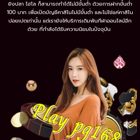
ยิงปลา ไฮโล ก็สามารถทำได้ไม่มีขั้นต่ำ ด้วยการฝากขั้นต่ำ
100 บาท เพื่อเปิดบัญชีคาสิโนไม่มีขั้นต่ำ และไม่ใช่แค่คาสิโน
ปอยเปตเท่านั้น แต่เรายังให้บริการเดิมพันกีฬาออนไลน์อีก
ด้วย ที่กำลังได้รับความนิยมในปัจจุบัน