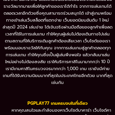
รางวัลมากมายเพื่อให้ลูกค้าของเราได้กำไร จากการเล่นเกมได้
ตลอดเวลาอีกด้วยซึ่งคุณสามารถร่วมสนุกได้ เข้าสู่เกมพร้อม
ทางเข้าเล่นเว็บสล็อตที่แตกง่าย เว็บยอดนิยมอันดับ 1 ใหม่
ล่าสุดปี 2024 เล่นง่าย ได้เงินจริงผ่านมือถือของลูกค้าเพื่อลด
เวลาที่ใช้ในการเล่นเกม ทำให้คุณผู้เล่นไม่ต้องเดินทางไปเล่น
ตามสถานที่ให้บริการเดิมลูกค้าต้องเสียเวลา เว็บไซต์ของเรา
พร้อมมอบรางวัลให้กับคุณ จากการเล่นเกมสู่ลูกค้าตลอดทุก
การเล่นเกม ทำให้คุณซึ่งเป็นผู้เล่นพึงพอใจ แล้วกลับมาเล่น
ใหม่อย่างไม่ต้องสงสัย เราให้บริการคาสิโนมามากกว่า 10 ปี
เรามีเกมคาสิโนครบวงจรมากกว่า 1,000 เกม เรายังมีค่าย
เกมที่ได้รับความนิยมมากที่สุดในประเทศไทยอีกด้วย มากที่สุด
เช่นกัน
PGPLAY77 เกมครบจบในที่เดียว
หากคุณสนใจและกำลังมองหาเว็บไซต์บาคาร่า เว็บไซต์คา