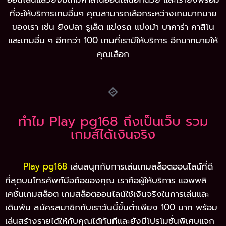
ที่จะให้บริการเกมอื่นๆ คุณสามารถเลือกระหว่างเกมมากมาย
ของเรา เช่น ยิงปลา รูเล็ต แข่งรถ แข่งม้า บาคาร่า คาสิโน
และเกมอื่น ๆ อีกกว่า 100 เกมที่เรามีให้บริการ อีกมากมายให้
คุณเลือก
ทำไม Play pg168 ถึงเป็นเว็บ รวม
เกมส์ได้เงินจริง
Play pg168
เล่นสนุกกับการเล่นเกมสล็อตออนไลน์ที่ดี
ที่สุดบนโทรศัพท์มือถือของคุณ เราคือผู้ให้บริการ แอพพลิ
เคชั่นเกมสล็อต เกมสล็อตออนไลน์ใช้เงินจริงในการเล่นและ
เดิมพัน สมัครสมาชิกกับเราวันนี้ขั้นต่ำเพียง 100 บาท พร้อม
เล่นสร้างรายได้ให้กับคุณได้ทันทีและยังมีโปรโมชั่นพิเศษแจก