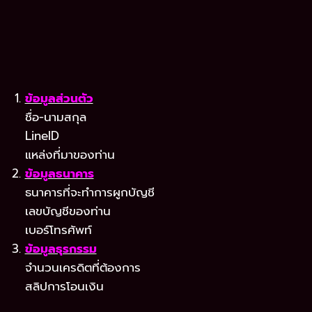
ข้อมูลส่วนตัว
ชื่อ-นามสกุล
LineID
แหล่งที่มาของท่าน
ข้อมูลธนาคาร
ธนาคารที่จะทำการผูกบัญชี
เลขบัญชีของท่าน
เบอร์โทรศัพท์
ข้อมูลธุรกรรม
จำนวนเครดิตที่ต้องการ
สลิปการโอนเงิน