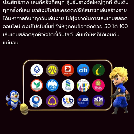
ประสิทธิภาพ เล่นกี่ครั้งก็สนุก ลุ้นรับรางวัลใหญ่ทุกที่ ตื่นเต้น
ทุกครั้งที่เล่น เรายังมีโบนัสเครดิตฟรีให้สมาชิกเล่นสร้างราย
ได้มหาศาลทันทีทุกวันเล่นง่าย ไม่ยุ่งยากในการเล่นเกมสล็อต
ออนไลน์ ยังมีโปรโมชั่นที่ทำให้ทุกคนช็อคอีกด้วย 50 ได้ 100
เล่นเกมสล็อตสุดหัวใจได้ที่เว็บไซต์ เล่นเท่าไหร่ก็ได้เงินคืน
แน่นอน