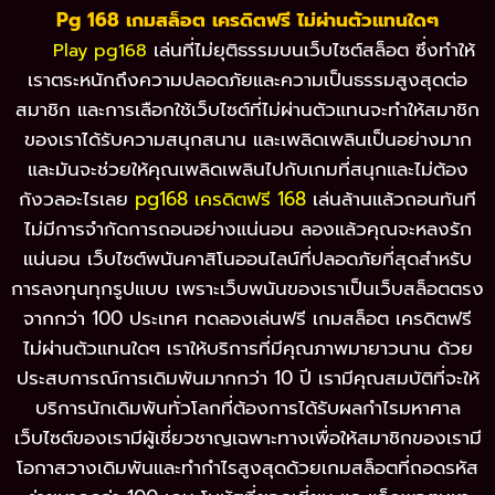
Pg 168 เกมสล็อต เครดิตฟรี ไม่ผ่านตัวแทนใดๆ
เล่นที่ไม่ยุติธรรมบนเว็บไซต์สล็อต ซึ่งทำให้
Play pg168
เราตระหนักถึงความปลอดภัยและความเป็นธรรมสูงสุดต่อ
สมาชิก และการเลือกใช้เว็บไซต์ที่ไม่ผ่านตัวแทนจะทำให้สมาชิก
ของเราได้รับความสนุกสนาน และเพลิดเพลินเป็นอย่างมาก
และมันจะช่วยให้คุณเพลิดเพลินไปกับเกมที่สนุกและไม่ต้อง
กังวลอะไรเลย
pg168 เครดิตฟรี 168
เล่นล้านแล้วถอนทันที
ไม่มีการจำกัดการถอนอย่างแน่นอน ลองแล้วคุณจะหลงรัก
แน่นอน เว็บไซต์พนันคาสิโนออนไลน์ที่ปลอดภัยที่สุดสำหรับ
การลงทุนทุกรูปแบบ เพราะเว็บพนันของเราเป็นเว็บสล็อตตรง
จากกว่า 100 ประเทศ ทดลองเล่นฟรี เกมสล็อต เครดิตฟรี
ไม่ผ่านตัวแทนใดๆ เราให้บริการที่มีคุณภาพมายาวนาน ด้วย
ประสบการณ์การเดิมพันมากกว่า 10 ปี เรามีคุณสมบัติที่จะให้
บริการนักเดิมพันทั่วโลกที่ต้องการได้รับผลกำไรมหาศาล
เว็บไซต์ของเรามีผู้เชี่ยวชาญเฉพาะทางเพื่อให้สมาชิกของเรามี
โอกาสวางเดิมพันและทำกำไรสูงสุดด้วยเกมสล็อตที่ถอดรหัส