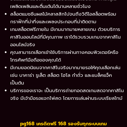
เพลิดเพลินและตื่นเต้นได้นานหลายชั่วโมง
สล็อตแมชชีนผลไม้คลาสสิกไปจนถึงวิดีโอสล็อตพร้อม
กราฟิกที่น่าทึ่งและเพลงประกอบที่น่าติดตาม
เกมสล็อตฟรีภายใน มีเกมมากมายหลายเกม ด้วยบริการ
คาสิโนออนไลน์ที่มีคุณภาพ เราได้รวบรวมเกมจากคาสิโน
ออนไลน์จริง
คุณสามารถเลือกเข้าใช้บริการผ่านทางคอมพิวเตอร์หรือ
โทรศัพท์มือถือของคุณได้
มีเกมยอดนิยมจากคาสิโนจริงมากมายรอให้คุณเลือกเล่น
เช่น บาคาร่า รูเล็ต สล็อต ไฮโล กำถั่ว และแบล็คแจ็ค
เป็นต้น
บริการของเราจะ เป็นบริการถ่ายทอดสดเกมสดจากคาสิโน
จริง มีเจ้ามือรอแจกไพ่สด โดยการเล่นผ่านระบบเรียลไทม์
pg168 เครดิตฟรี 168 รองรับทุกระบบเกม