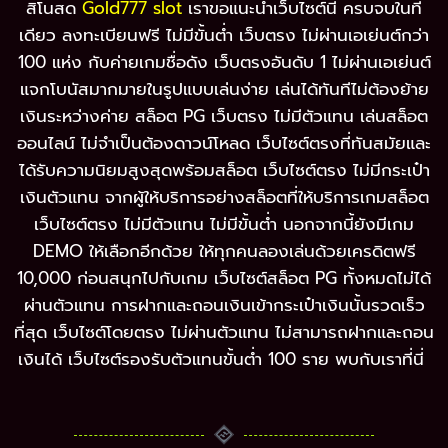
สิโนสด
Gold777 slot
เราขอแนะนำเว็บไซต์นี้ ครบจบในที่
เดียว ลงทะเบียนฟรี ไม่มีขั้นต่ำ เว็บตรง ไม่ผ่านเอเย่นต์กว่า
100 แห่ง กับค่ายเกมชื่อดัง เว็บตรงอันดับ 1 ไม่ผ่านเอเย่นต์
แจกโบนัสมากมายในรูปแบบเล่นง่าย เล่นได้ทันทีไม่ต้องย้าย
เงินระหว่างค่าย สล็อต PG เว็บตรง ไม่มีตัวแทน เล่นสล็อต
ออนไลน์ ไม่จำเป็นต้องดาวน์โหลด เว็บไซต์ตรงที่ทันสมัยและ
ได้รับความนิยมสูงสุดพร้อมสล็อต เว็บไซต์ตรง ไม่มีกระเป๋า
เงินตัวแทน จากผู้ให้บริการอย่างสล็อตที่ให้บริการเกมสล็อต
เว็บไซต์ตรง ไม่มีตัวแทน ไม่มีขั้นต่ำ นอกจากนี้ยังมีเกม
DEMO ให้เลือกอีกด้วย ให้ทุกคนลองเล่นด้วยเครดิตฟรี
10,000 ก่อนสนุกไปกับเกม เว็บไซต์สล็อต PG ทั้งหมดไม่ได้
ผ่านตัวแทน การฝากและถอนเงินเข้ากระเป๋าเงินนั้นรวดเร็ว
ที่สุด เว็บไซต์โดยตรง ไม่ผ่านตัวแทน ไม่สามารถฝากและถอน
เงินได้ เว็บไซต์รองรับตัวแทนขั้นต่ำ 100 ราย พบกับเราที่นี่