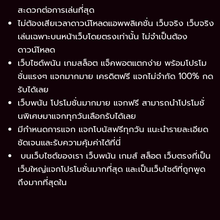
สะดวกต่อการเล่นที่สุด
ไม่ต้องเสียเวลาดาวน์โหลดแอพพลิเคชั่น เว็บจริง เว็บจริง
เล่นเฉพาะบนหน้าเว็บโดยตรงเท่านั้น ไม่จำเป็นต้อง
ดาวน์โหลด
เว็บไซต์พนัน เกมสล็อต แจ็คพอตแตกง่าย พร้อมโปรโม
ชั่นแรงๆ แจกมากมาย เครดิตฟรี แจกไม่จำกัด 100% กด
รับได้เลย
เว็บพนัน โปรโมชั่นมากมาย แจกฟรี สามารถนำโปรโมชั่
นพิเศษมาแจกทุกวันเลือกรับได้เลย
มีกำหนดการแจก แจกโบนัสฟรีทุกวัน แนะนำรายละเอียด
ชัดเจนและรับความคุ้มค่าได้ที่นี่
บนเว็บไซต์ของเรา เว็บพนัน เกมส์ สล็อต เว็บตรงที่เป็น
เว็บใหญ่แจกโปรโมชั่นมากที่สุด และเป็นเว็บไซต์ที่ถูกพูด
ถึงมากที่สุดใน