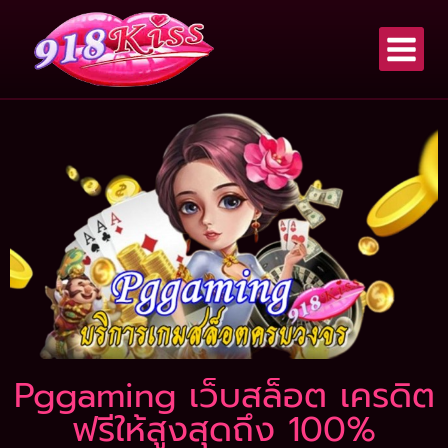
Pggaming เว็บสล็อต เครดิต
ฟรีให้สูงสุดถึง 100%