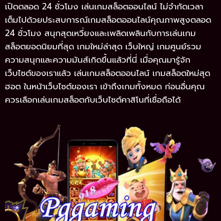
เปิดตลอด 24 ชั่วโมง เล่นเกมสล็อตออนไลน์ ไม่จำกัดเวลา
เต็มไปด้วยประสบการณ์เกมสล็อตออนไลน์คุณภาพสูงตลอด
24 ชั่วโมง สนุกสุดเหวี่ยงและเพลิดเพลินกับการเล่นเกม
สล็อตยอดนิยมที่สุด เกมใหม่ล่าสุด เว็บใหญ่ เกมศูนย์รวม
ความสนุกและความมันส์เกิดขึ้นแล้วที่นี่ เมื่อคุณมารู้จัก
เว็บไซต์ของเราแล้ว เล่นเกมสล็อตออนไลน์ เกมสล็อตใหม่สุด
ฮอต ในหน้าเว็บไซต์ของเรา เข้าถึงเกมทั้งหมด ก่อนอื่นคุณ
ควรเลือกเล่นเกมสล็อตกับเว็บไซต์คาสิโนที่เชื่อถือได้