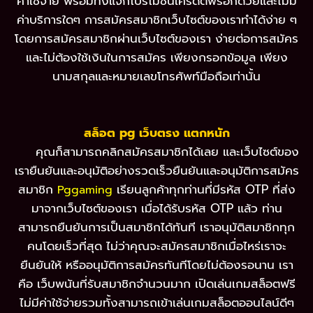
ค่าใช้จ่าย พร้อมทั้งแจกโปรโมชั่นเครดิตฟรีอีกด้วยและไม่มี
ค่าบริการใดๆ การสมัครสมาชิกเว็บไซต์ของเราทำได้ง่าย ๆ
โดยการสมัครสมาชิกผ่านเว็บไซต์ของเรา ง่ายต่อการสมัคร
และไม่ต้องใช้เงินในการสมัคร เพียงกรอกข้อมูล เพียง
นามสกุลและหมายเลขโทรศัพท์มือถือเท่านั้น
สล็อต pg เว็บตรง แตกหนัก
คุณก็สามารถคลิกสมัครสมาชิกได้เลย และเว็บไซต์ของ
เรายืนยันและอนุมัติอย่างรวดเร็วยืนยันและอนุมัติการสมัคร
สมาชิก
เรียนลูกค้าทุกท่านที่มีรหัส OTP ที่ส่ง
Pggaming
มาจากเว็บไซต์ของเรา เมื่อได้รับรหัส OTP แล้ว ท่าน
สามารถยืนยันการเป็นสมาชิกได้ทันที เราอนุมัติสมาชิกทุก
คนโดยเร็วที่สุด ไม่ว่าคุณจะสมัครสมาชิกเมื่อไหร่เราจะ
ยืนยันให้ หรืออนุมัติการสมัครทันทีโดยไม่ต้องรอนาน เรา
คือ เว็บพนันที่รับสมาชิกจำนวนมาก เปิดเล่นเกมสล็อตฟรี
ไม่มีค่าใช้จ่ายรวมทั้งสามารถเข้าเล่นเกมสล็อตออนไลน์ดีๆ