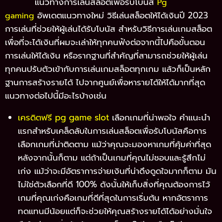
แนวทางการเล่นสล็อตเพื่อรับโบนัส
Pg
อัพเดตแนวทางใหม่ วิธีเล่นสล็อตให้ได้เงินปี 2023
gaming
การเล่นที่ช่วยให้ผู้เล่นได้รับโบนัส สำหรับวิธีการเล่นเกมสล็อต
เพื่อที่จะได้เงินที่ผมจะเล่าให้ทุกคนฟังต่อจากนี้ไปคือขั้นตอน
การเล่นให้ได้เงิน หรือรากฐานที่สำคัญที่สามารถช่วยให้ผู้เล่น
ทุกคนปรับตัวเข้ากับการเล่นเกมสล็อตทุกเกม แล้วก็เป็นหลัก
ฐานการสร้างรายได้ ไปจากศูนย์เพื่อหารายได้ให้ได้มากที่สุด
แนวทางต่อไปนี้มีอะไรบ้างเช่น
เครดิตฟรี pg game slot
เลือกเกมที่น่าพอใจ คำแนะนำ
แรกสำหรับเคล็ดลับในการเล่นสล็อตเพื่อรับโบนัสคือการ
เลือกเกมที่น่าติดตาม แม้ว่าคุณจะมองหาเกมที่คุ้มค่าที่สุด
หลังจากนั้นก็ตาม แต่ถ้าเป็นเกมที่คุณไม่ชอบและรู้สึกไม่
เก่ง แม้ว่าจะมีอัตราการจ่ายเงินที่น่าดึงดูดใจมากก็ตาม มัน
ไม่ใช่ตัวเลือกที่ดี 100% ดังนั้นให้เก็บสิ่งที่คุณต้องการไว้
เกมที่คุณเก่งคือเกมที่ดีที่สุดในการเริ่มต้น หากอัตราการ
ทดแทนมีน้อยแต่ก็จะช่วยให้คุณสร้างรายได้ได้อย่างมั่นใจ