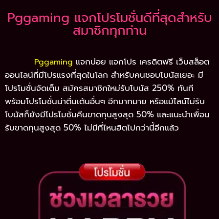
Pggaming แจกโปรโมชั่นดีที่สุดสำหรับ
สมาชิกทุกท่าน
แจกบ่อย แจกโปร เครดิตฟรี เว็บสล็อต
Pggaming
ออนไลน์ที่มีโปรแรงที่สุดในโลก สำหรับคนชอบโบนัสเยอะ มี
โปรโมชั่นจัดเต็ม สมัครสมาชิกใหม่รับโบนัส 250% ทันที
พร้อมโปรโมชั่นน่าตื่นเต้นอื่นๆ อีกมากมาย หรือแม้ไลน์ไม่รับ
โบนัสก็ยังมีโปรโมชั่นคืนขาดทุนสูงสุด 50% และแนะนำเพื่อน
รับขาดทุนสูงสุด 50% ไม่มีที่ไหนฮิตไปกว่านี้อีกแล้ว