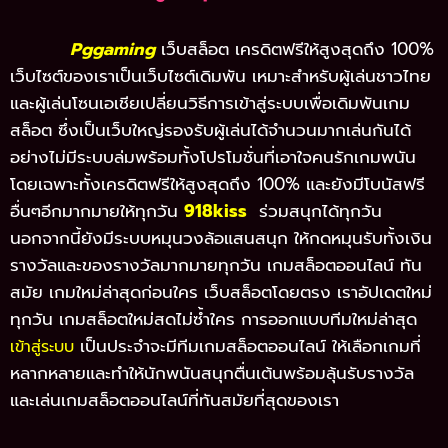
Pggaming
เว็บสล็อต เครดิตฟรีให้สูงสุดถึง 100%
เว็บไซต์ของเราเป็นเว็บไซต์เดิมพัน เหมาะสำหรับผู้เล่นชาวไทย
และผู้เล่นโซนเอเชียเปลี่ยนวิธีการเข้าสู่ระบบเพื่อเดิมพันเกม
สล็อต ซึ่งเป็นเว็บใหญ่รองรับผู้เล่นได้จำนวนมากเล่นกันได้
อย่างไม่มีระบบล่มพร้อมทั้งโปรโมชั่นที่เอาใจคนรักเกมพนัน
โดยเฉพาะทั้งเครดิตฟรีให้สูงสุดถึง 100% และยังมีโบนัสฟรี
อื่นๆอีกมากมายให้ทุกวัน
918kiss
ร่วมสนุกได้ทุกวัน
นอกจากนี้ยังมีระบบหมุนวงล้อแสนสนุก ให้กดหมุนรับทั้งเงิน
รางวัลและของรางวัลมากมายทุกวัน เกมสล็อตออนไลน์ ทัน
สมัย เกมใหม่ล่าสุดก่อนใคร เว็บสล็อตโดยตรง เราอัปเดตใหม่
ทุกวัน เกมสล็อตใหม่สดไม่ซ้ำใคร การออกแบบทีมใหม่ล่าสุด
เป็นประจำจะมีทีมเกมสล็อตออนไลน์ ให้เลือกเกมที่
เข้าสู่ระบบ
หลากหลายและทำให้นักพนันสนุกตื่นเต้นพร้อมลุ้นรับรางวัล
และเล่นเกมสล็อตออนไลน์ที่ทันสมัยที่สุดของเรา