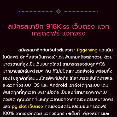
สมัครสมาชิก 918Kiss เว็บตรง แจก
เครดิตฟรี แจกจริง
สมัครสมาชิกกับเว็บไซต์ของเรา
และเน้น
Pggaming
โบนัสฟรี อีกทั้งยังเป็นทางเข้าเดิมพันเกมสล็อตอีกด้วย ด้วย
มาตรฐานที่สูงเป็นเว็บขนาดใหญ่ สามารถรองรับลูกค้าได้
มากมายแม้เล่นพร้อมๆ กัน ก็ไม่มีปัญหาแต่อย่างใด พร้อมทั้ง
รองรับลูกค้าที่เล่นบนโทรศัพท์มือถือ ให้สามารถเล่นได้ง่ายและ
สะดวกทั้งระบบ iOS และ Android เข้าถึงได้ทุกระบบ เดิม
พันได้ทุกที่ทุกเวลา เพราะมือถือ เป็นสิ่งที่สามารถพกพาไป
ด้วยได้ คุณได้ทุกที่และทุกเวลานอกจากคุณจะได้รับสมาชิกฟรี
แล้ว
pg slot เว็บตรง
คุณยังจะได้รับโปรโมชั่นเครดิตฟรี
100% จากเราอีกด้วย แจกจริงครั ให้เต็มที่ เพียงสมัครและ