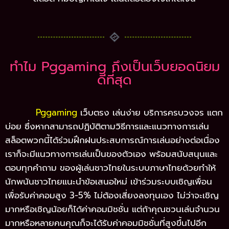
ทำไม Pggaming ถึงเป็นเว็บยอดนิยม
ดีที่สุด
Pggaming
เว็บตรง เล่นง่าย บริการครบวงจร แตก
บ่อย ซึ่งหากสามารถปฏิบัติตามวิธีการและแนวทางการเล่น
สล็อตพวกนี้ได้ร่วมฝึกฝนประสบการณ์การเล่นอย่างต่อเนื่อง
เราก็จะมีแนวทางการเล่นเป็นของตัวเอง พร้อมสนับสนุนและ
ตอบทุกคำถาม ของผู้เล่นชาวไทยในระบบภาษาไทยด้วยทำให้
นักพนันชาวไทยแนะนำข้อเสนอใหม่ เข้าร่วมระบบเชิญเพื่อน
เพื่อรับค่าคอมสูง 3-5% ไม่ต้องเสี่ยงลงทุนเอง ไม่ว่าจะเชิญ
มากหรือเชิญน้อยก็ได้ค่าคอมมิชชั่น แต่ถ้าคุณชวนเล่นจำนวน
มากหรือหลายคนคุณก็จะได้รับค่าคอมมิชชั่นที่สูงขึ้นไปอีก