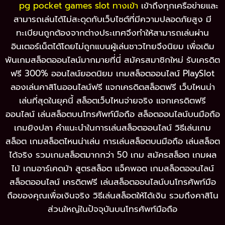
pg pocket games slot ทางเข้า
เข้าถึงทุกเครือข่ายและ
สามารถเล่นได้ไม่สะดุดกับเว็บไซต์ที่มีความปลอดภัยสูง มี
ทะเบียนถูกต้องจากต่างประเทศจึงทำให้สามารถเล่นผ่าน
อินเตอร์เน็ตได้โดยไม่ถูกแบนผู้เล่นชาวไทยจึงนิยม เพื่อเดิม
พันเกมสล็อตออนไลน์มากมายที่นี่ สมัครสมาชิกใหม่ รับเครดิต
ฟรี 300% ออนไลน์ยอดนิยม เกมสล็อตออนไลน์ PlaySlot
ลองเล่นคาสิโนออนไลน์ฟรี แจกเครดิตสล็อตฟรี เว็บไหนน่า
เล่นที่สุดในยุคนี้ สล็อตเว็บไหนจ่ายจริง แจกเครดิตฟรี
ออนไลน์ เล่นสล็อตบนโทรศัพท์มือถือ สล็อตออนไลน์บนมือถือ
เกมยิงปลา คำแนะนำในการเล่นสล็อตออนไลน์ วิธีเล่นเกม
สล็อต เกมสล็อตไหนน่าเล่น การเล่นสล็อตบนมือถือ เล่นสล็อต
ได้จริง รวมเกมสล็อตมากกว่า 50 เกม สมัครสล็อต เกมผล
ไม้ เกมอาร์เคดม้า สูตรสล็อต แจ็คพอต เกมสล็อตออนไลน์
สล็อตออนไลน์ เครดิตฟรี เล่นสล็อตออนไลน์บนโทรศัพท์มือ
ถือของคุณเพื่อเงินจริง วิธีเล่นสล็อตให้ได้เงิน รวมถึงคาสิโน
ส่วนใหญ่ในปัจจุบันบนโทรศัพท์มือถือ