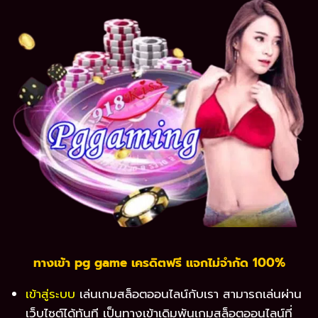
ทางเข้า pg game เครดิตฟรี แจกไม่จำกัด 100%
เข้าสู่ระบบ
เล่นเกมสล็อตออนไลน์กับเรา สามารถเล่นผ่าน
เว็บไซต์ได้ทันที เป็นทางเข้าเดิมพันเกมสล็อตออนไลน์ที่