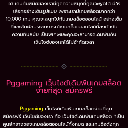
ได้ เกมทันสมัยของเรามีทุกความสนุกที่คุณจะพูดได้ มีให้
เลือกอย่างเต็มรูปแบบ เพราะเรามีเกมสล็อตมากกว่า
10,000 เกม คุณจะสนุกไปกับเกมสล็อตออนไลน์ อย่างเต็ม
ที่และสัมผัสประสบการณ์เกมสล็อตออนไลน์ที่ลงตัวกับ
ความทันสมัย เป็นพิเศษและคุณจะสามารถเดิมพันกับ
เว็บไซต์ของเราได้ไม่จำกัดเวลา
Pggaming เว็บไซต์เดิมพันเกมสล็อต
ง่ายที่สุด สมัครฟรี
Pggaming
เว็บไซต์เดิมพันเกมสล็อตง่ายที่สุด
สมัครฟรี เว็บไซต์ของเรา คือ เว็บไซต์เดิมพันเกมสล็อต ที่เป็น
ศูนย์กลางของเกมสล็อตออนไลน์ทั้งหมด และเกมชื่อดังทุก