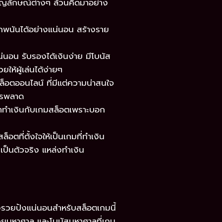
ญลักษณ์ต่างๆ ล้วนคิดมาอย่าง
ักพนันได้อย่างแน่นอน สร้างราย
่นอน รับรองได้เงินง่าย มีโบนัส
ห้ผู้เล่นได้ง่ายๆ
อตออนไลน์ ที่มีแต่ความน่าสนใจ
่ควรพลาด
ามาทำเงินกับเกมสล็อตเพราะบอก
อตที่ตั้งใจให้เป็นเกมที่ทำเงิน
เป็นตัวจริง แหล่งทำเงิน
องรวยปังแน่นอนสำหรับสล็อตเกมนี้
่ำรวยมหาศาล และโบนัสมหาศาลที่เกม