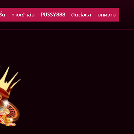
ั่น
ทางเข้าเล่น
PUSSY888
ติดต่อเรา
บทความ