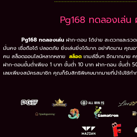
Pg168 ทดลองเล่น ฝ
Pg168 ทดลองเล่น
ฝาก-ถอน ได้ง่าย สะดวกและรวดเร็ว
มั่นคง เชื่อถือได้ ปลอดภัย ยิ่งเล่นยิ่งได้มาก อย่าคิดนาน คุ
คน สล็อตออนไลน์หลากหลาย
เกมส์อื่นๆ อีกมากมาย ค
สล็อต
ฝาก-ถอนขั้นต่ำเพียง 1 บาท ขั้นต่ำ 10 บาท ฝาก-ถอน ขั้นต่ำ
เลยเพียงสมัครสมาชิก คุณก็รับสิทธิพิเศษมากมายที่นำไปใช้ทำก