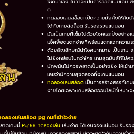
โชคมาเอง ไม่ว่าจะเป็นการออกแบบเกม สั
ดี
ทดลองเล่นสล็อต เปิดความมั่งคั่งให้กับน
ได้กับเกมส์สล็อต รับรองรวยแน่นอน
มันเป็นเกมที่เต็มไปด้วยโชคและปังอย่างแน
แจ็คพ็อตแตกง่ายที่พร้อมแตกแจกความรวยใ
ด้วยสัญลักษณ์นำโชคมากมาย เป็นเกม สล็
ไม่ยิ่งหย่อนไปกว่าใคร เกมสุดมันส์ที่ไม
นักพนันไม่ควรพลาดเป็นอย่างยิ่ง ให้เข้
เลยว่ามีความสุขตลอดทั้งเกมแน่นอน
ทดลองเล่นสล็อต
เป็นการสร้างสรรค์เกมสล็
ง่ายโดยเฉพาะเกมสล็อตออนไลน์ที่เหมาะจะ
ดลองเล่นสล็อต pg กมที่เข้าใจง่าย
ลาดเกมนี้
เล่นง่าย ได้เงินจริงแน่นอน รับร
Pg168 ทดลองเล่น
าเงินที่ไม่ซับซ้อน ที่นักพนันควรลองพิสูจน์แล้วจะติดใจกับความร