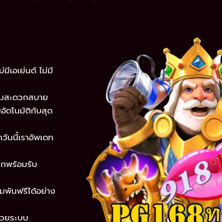
ีเอเย่นต์ ไม่มี
ความสะดวกสบาย
ัตโนมัติกับสุด
กวันนี้เราอัพเดท
สนุกพร้อมรับ
ิมพันฟรีได้อย่าง
ด้วยระบบ