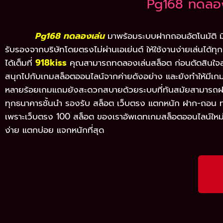
Pg168 ทดลอง
Pg168 ทดลองเล่น
มาพร้อมระบบฝากถอนอัตโนมัติ มีเก
รับรองจากบริษัทโดยตรงไม่ผ่านเอเย่นต์ ให้ใช้งานง่ายเล่นได้ท
ได้เต็มที่
918kiss
คุณสามารถทดลองเล่นสล็อต ก่อนตัดสินใจลงทุ
สนุกไปกับเกมสล็อตออนไลน์จากค่ายดังอย่าง และยังทำให้มีเกมสล
หลายร้อยเกมแถมยังสะดวกสบายด้วยระบบที่ทันสมัยสามารถฝา
ทุกธนาคารชั้นนำ รองรับ สล็อต เว็บตรง แตกหนัก ฝาก-ถอน ทรูว
เพราะเว็บตรง 100 สล็อต ของเราอัพเดทเกมสล็อตออนไลน์ใหม่
ง่าย แตกบ่อย แจกหนักที่สุด