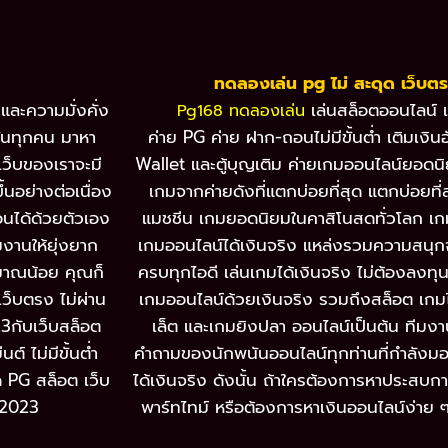
ทดลองเล่น pg ไม่ สะดุด เว็บต
ละความมั่งคั่ง
เล่นสล็อตออนไลน์ 
Pg168 ทดลองเล่น
ันทุกคน มาหา
ค่าย PG ค่าย ฝาก-ถอนไม่มีขั้นต่ำ เติมเงิน
าเว็บของเราจะมี
Wallet และตู้บุญเติม ค่ายเกมออนไลน์ยอดน
้นอย่างต่อเนื่อง
เกมจากค่ายดังที่แตกบ่อยที่สุด แตกบ่อยที่
ได้ด้วยตัวเอง
แมชชีน เกมยอดนิยมในคาสิโนสดทั่วโลก เกม
มงานให้ยุ่งยาก
เกมออนไลน์ได้เงินจริง แหล่งรวมความสนุก
มาณน้อย คุณก็
ครบทุกไอดี เล่นเกมได้เงินจริง ไม่ต้องลงทุ
เว็บตรง ไม่ผ่าน
เกมออนไลน์ด้วยเงินจริง รวมถึงสล็อต เกมไ
3กับเว็บสล็อต
เล็ต และเกมยิงปลา ออนไลน์เป็นต้น ทีมงาน 
์ ไม่มีขั้นต่ำ
คำถามของนักพนันออนไลน์ทุกท่านที่กำลังมอง
ลด PG สล็อต เว็บ
ได้เงินจริง ดังนั้น ถ้าใครต้องการหาประสบ
ี 2023
พาร์ทไทม์ หรือต้องการหาเงินออนไลน์ง่าย ๆ