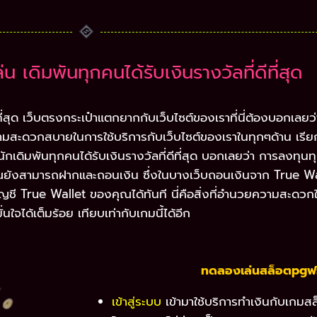
เดิมพันทุกคนได้รับเงินรางวัลที่ดีที่สุด
ที่สุด เว็บตรงกระเป๋าแตกยากกับเว็บไซต์ของเราที่นี่ต้องบอกเลยว
ะดวกสบายในการใช้บริการกับเว็บไซต์ของเราในทุกๆด้าน เรียกได
้นักเดิมพันทุกคนได้รับเงินรางวัลที่ดีที่สุด บอกเลยว่า การลงท
คุณยังสามารถฝากและถอนเงิน ซึ่งในบางเว็บถอนเงินจาก True Wal
าบัญชี True Wallet ของคุณได้ทันที นี่คือสิ่งที่อำนวยความสะดว
นใจได้เต็มร้อย เทียบเท่ากับเกมนี้ได้อีก
ทดลองเล่นสล็อตpgฟรี
เข้าสู่ระบบ
เข้ามาใช้บริการทำเงินกับเกมสล็