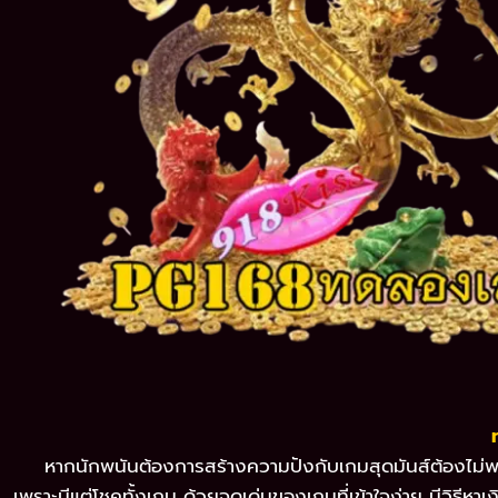
ท
หากนักพนันต้องการสร้างความปังกับเกมสุดมันส์ต้องไม่พ
เพราะมีแต่โชคทั้งเกม ด้วยจุดเด่นของเกมที่เข้าใจง่าย มีวิธีห