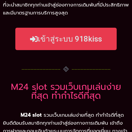
ที่จะนำสมาชิกทุกท่านเข้าสู่ช่องทางการเดิมพันที่มีประสิทธิภาพ
และมีมาตรฐานการบริการสูงสุด
เข้าสู่ระบบ 918kiss
M24 slot รวมเว็บเกมเล่นง่าย
ที่สุด ทำกำไรดีที่สุด
M24 slot
รวมเว็บเกมเล่นง่ายที่สุด ทำกำไรดีที่สุด
ยินดีต้อนรับสมาชิกทุกท่านเข้าสู่ช่องทางการเดิมพัน เข้าถึง
การฝากและถอนเงินด้วยระบบการจัดการที่ยอดเยี่ยม ทางเข้า