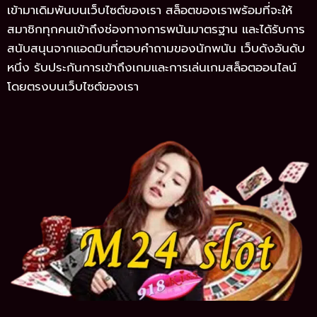
เข้ามาเดิมพันบนเว็บไซต์ของเรา สล็อตของเราพร้อมที่จะให้
สมาชิกทุกคนเข้าถึงช่องทางการพนันมาตรฐาน และได้รับการ
สนับสนุนจากแอดมินที่ตอบคำถามของนักพนัน เว็บดังอันดับ
หนึ่ง รับประกันการเข้าถึงเกมและการเล่นเกมสล็อตออนไลน์
โดยตรงบนเว็บไซต์ของเรา