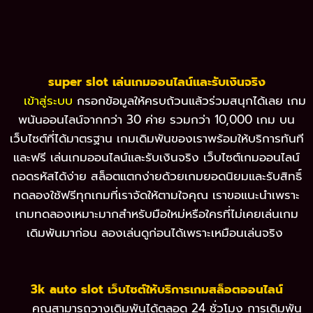
super slot เล่นเกมออนไลน์และรับเงินจริง
เข้าสู่ระบบ
กรอกข้อมูลให้ครบถ้วนแล้วร่วมสนุกได้เลย เกม
พนันออนไลน์จากกว่า 30 ค่าย รวมกว่า 10,000 เกม บน
เว็บไซต์ที่ได้มาตรฐาน เกมเดิมพันของเราพร้อมให้บริการทันที
และฟรี เล่นเกมออนไลน์และรับเงินจริง เว็บไซต์เกมออนไลน์
ถอดรหัสได้ง่าย สล็อตแตกง่ายด้วยเกมยอดนิยมและรับสิทธิ์
ทดลองใช้ฟรีทุกเกมที่เราจัดให้ตามใจคุณ เราขอแนะนำเพราะ
เกมทดลองเหมาะมากสำหรับมือใหม่หรือใครที่ไม่เคยเล่นเกม
เดิมพันมาก่อน ลองเล่นดูก่อนได้เพราะเหมือนเล่นจริง
3k auto slot เว็บไซต์ให้บริการเกมสล็อตออนไลน์
คุณสามารถวางเดิมพันได้ตลอด 24 ชั่วโมง การเดิมพัน