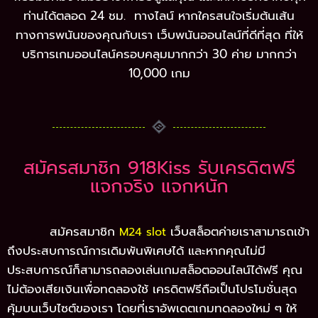
ท่านได้ตลอด 24 ชม. ทางไลน์ หากใครสนใจเริ่มต้นเส้น
ทางการพนันของคุณกับเรา เว็บพนันออนไลน์ที่ดีที่สุด ที่ให้
บริการเกมออนไลน์ครอบคลุมมากกว่า 30 ค่าย มากกว่า
10,000 เกม
สมัครสมาชิก 918Kiss รับเครดิตฟรี
แจกจริง แจกหนัก
สมัครสมาชิก
เว็บสล็อตค่ายเราสามารถเข้า
M24 slot
ถึงประสบการณ์การเดิมพันพิเศษได้ และหากคุณไม่มี
ประสบการณ์ก็สามารถลองเล่นเกมสล็อตออนไลน์ได้ฟรี คุณ
ไม่ต้องเสียเงินเพื่อทดลองใช้ เครดิตฟรีถือเป็นโปรโมชั่นสุด
คุ้มบนเว็บไซต์ของเรา โดยที่เราอัพเดตเกมทดลองใหม่ ๆ ให้