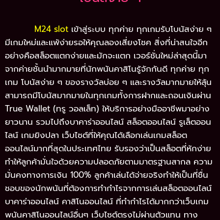
M24 slot
เข้าสู่ระบบ ทุกค่าย ทุกเกมรับโบนัสง่าย ๆ
มีเกมใหม่และแพ้ง่ายรอให้คุณลองเสี่ยงโชค สิ่งที่น่าสนใจอีก
อย่างคือสล็อตแตกง่ายและมักจะแตก เวอร์ชั่นใหม่ล่าสุดนี้มา
จากค่ายชั้นนำมากมายที่นักพนันคาสิโนรู้จักกันดี ทุกค่าย ทุก
เกม โบนัสง่าย ๆ ของรางวัลบ่อย ๆ และรางวัลมากมายให้ลุ้น
สามารถมีโบนัสมากมายในทุกเกมทั้งการฝากและถอนเงินผ่าน
True Wallet (ทรู วอลเล็ท) ให้บริการอย่างมืออาชีพมาอย่าง
ยาวนาน รวมไปถึงบาคาร่าออนไลน์ สล็อตออนไลน์ รูเล็ตออน
ไลน์ เกมยิงปลา เว็บไซต์ที่ให้คุณได้เลือกเล่นเกมสล็อต
ออนไลน์มากที่สุดในประเทศไทย รับรองว่าเป็นสล็อตที่หักง่าย
ทำให้ลูกค้ามั่นใจด้วยความปลอดภัยตามมาตรฐานสากล ความ
มั่นคงทางการเงิน 100% ลูกค้าเล่นได้จ่ายจริงทำให้เป็นที่ชื่น
ชอบของนักพนันที่ต้องการทำกำไรจากการเล่นสล็อตออนไลน์
บาคาร่าออนไลน์ คาสิโนออนไลน์ ที่ทำกำไรได้มากกว่าเว็บเกม
พนันคาสิโนออนไลน์อื่นๆ เว็บไซต์ตรงไม่ผ่านตัวแทน ทาง