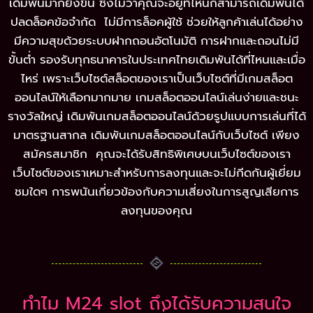
เดิมพันมากยิ่งขึ้น ซึ่งไม่ว่าคุณจะอยู่ที่ไหนก็สามารถเดิมพันได้
ปลดล็อคข้อจำกัด ไม่มีการล็อคผู้ใช้ ช่วยให้ลูกค้าเล่นได้อย่าง
มีความสุขด้วยระบบฝากถอนอัตโนมัติ การฝากและถอนไม่มี
ขั้นต่ำ รองรับทุกธนาคารในประเทศไทยเดิมพันได้ที่ไหนและเมื่อ
ไหร่ เพราะเว็บไซต์สล็อตของเราเป็นเว็บไซต์ที่มีเกมสล็อต
ออนไลน์ให้เลือกมากมาย เกมสล็อตออนไลน์เล่นง่ายและชนะ
รางวัลใหญ่ เดิมพันเกมสล็อตออนไลน์ด้วยรูปแบบการเล่นที่ได้
มาตรฐานสากล เดิมพันเกมสล็อตออนไลน์กับเว็บไซต์ เพียง
สมัครสมาชิก คุณจะได้รับสิทธิพิเศษบนเว็บไซต์ของเรา
เว็บไซต์ของเราเหมาะสำหรับการลงทุนและจะไม่กีดกันผู้เยี่ยม
ชมใดๆ การพนันเกี่ยวข้องกับความเสี่ยงในการสูญเสียการ
ลงทุนของคุณ
ทำไม M24 slot ถึงได้รับความสนใจ