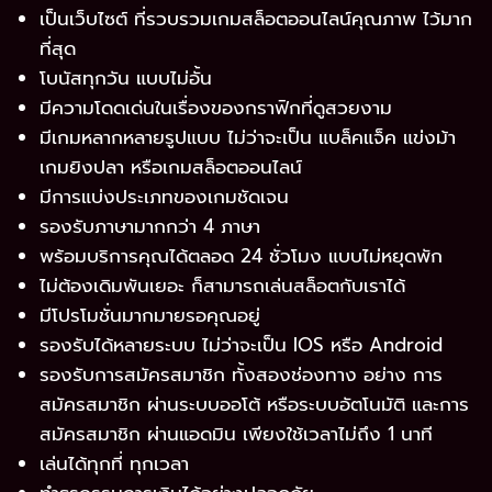
เป็นเว็บไซต์ ที่รวบรวมเกมสล็อตออนไลน์คุณภาพ ไว้มาก
ที่สุด
โบนัสทุกวัน แบบไม่อั้น
มีความโดดเด่นในเรื่องของกราฟิกที่ดูสวยงาม
มีเกมหลากหลายรูปแบบ ไม่ว่าจะเป็น แบล็คแจ็ค แข่งม้า
เกมยิงปลา หรือเกมสล็อตออนไลน์
มีการแบ่งประเภทของเกมชัดเจน
รองรับภาษามากกว่า 4 ภาษา
พร้อมบริการคุณได้ตลอด 24 ชั่วโมง แบบไม่หยุดพัก
ไม่ต้องเดิมพันเยอะ ก็สามารถเล่นสล็อตกับเราได้
มีโปรโมชั่นมากมายรอคุณอยู่
รองรับได้หลายระบบ ไม่ว่าจะเป็น IOS หรือ Android
รองรับการสมัครสมาชิก ทั้งสองช่องทาง อย่าง การ
สมัครสมาชิก ผ่านระบบออโต้ หรือระบบอัตโนมัติ และการ
สมัครสมาชิก ผ่านแอดมิน เพียงใช้เวลาไม่ถึง 1 นาที
เล่นได้ทุกที่ ทุกเวลา