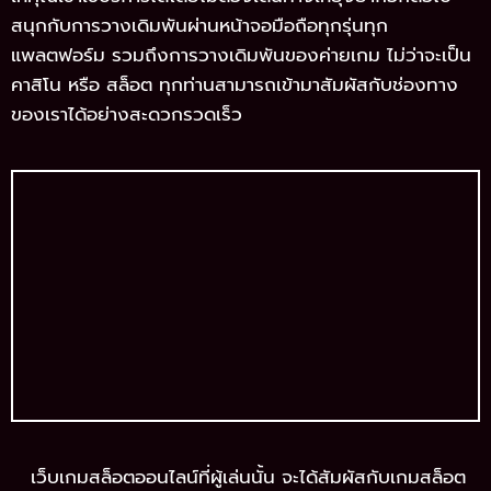
สนุกกับการวางเดิมพันผ่านหน้าจอมือถือทุกรุ่นทุก
แพลตฟอร์ม รวมถึงการวางเดิมพันของค่ายเกม ไม่ว่าจะเป็น
คาสิโน หรือ สล็อต ทุกท่านสามารถเข้ามาสัมผัสกับช่องทาง
ของเราได้อย่างสะดวกรวดเร็ว
เว็บเกมสล็อตออนไลน์ที่ผู้เล่นนั้น จะได้สัมผัสกับเกมสล็อต