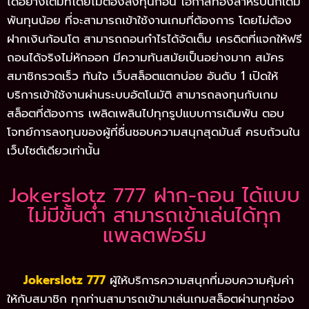
ได้อย่างเต็มที่โดยไม่ต้องลงทุนก่อน โอกาสทองสำหรับนักเดิม
พันทุนน้อย ที่จะสามารถเข้าใช้งานเกมที่ต้องการ โดยไม่ต้อง
ฝากเงินก้อนโต สามารถถอนกำไรได้จัดเต็ม เครดิตที่แจกให้ฟรี
ถอนได้จริงไม่หักออก มีความทันสมัยเป็นอย่างมาก สมัคร
สมาชิกรวดเร็ว ทันใจ เว็บสล็อตแตกบ่อย อันดับ 1 เปิดให้
บริการเข้าใช้งานผ่านระบบอัตโนมัติ สามารถลงทุนกับเกม
สล็อตที่ต้องการ เพลิดเพลินไปทุกรูปแบบการเดิมพัน ตอบ
โจทย์การลงทุนของผู้ที่ชื่นชอบความสนุกสุดมันส์ ครบถ้วนใน
เว็บไซต์เดียวเท่านั้น
Jokerslotz 777 ฝาก-ถอน ได้แบบ
ไม่มีขั้นต่ำ สามารถเข้าเล่นได้ทุก
แพลตฟอร์ม
Jokerslotz 777
ผู้ให้บริการความสนุกที่มอบความคุ้มค่า
ให้กับสมาชิก ทุกท่านสามารถเข้ามาเล่นเกมสล็อตผ่านทุกช่อง