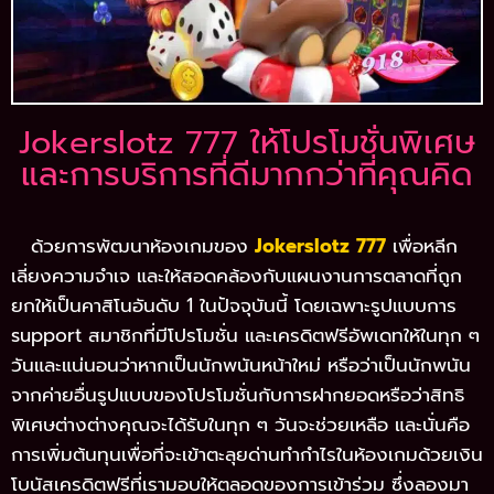
Jokerslotz 777 ให้โปรโมชั่นพิเศษ
และการบริการที่ดีมากกว่าที่คุณคิด
ด้วยการพัฒนาห้องเกมของ
Jokerslotz 777
เพื่อหลีก
เลี่ยงความจำเจ และให้สอดคล้องกับแผนงานการตลาดที่ถูก
ยกให้เป็นคาสิโนอันดับ 1 ในปัจจุบันนี้ โดยเฉพาะรูปแบบการ
support สมาชิกที่มีโปรโมชั่น และเครดิตฟรีอัพเดทให้ในทุก ๆ
วันและแน่นอนว่าหากเป็นนักพนันหน้าใหม่ หรือว่าเป็นนักพนัน
จากค่ายอื่นรูปแบบของโปรโมชั่นกับการฝากยอดหรือว่าสิทธิ
พิเศษต่างต่างคุณจะได้รับในทุก ๆ วันจะช่วยเหลือ และนั่นคือ
การเพิ่มต้นทุนเพื่อที่จะเข้าตะลุยด่านทำกำไรในห้องเกมด้วยเงิน
โบนัสเครดิตฟรีที่เรามอบให้ตลอดของการเข้าร่วม ซึ่งลองมา