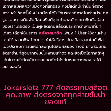
โอกาสสัมผัสความมั่งคั่งที่แท้จริง คงมีแต่ที่นี่เท่านั้นที่สร้าง
ความสำเร็จครั้งใหม่ เสมือนได้ไปใช้บริการที่คาสิโนต่างประเทศ
รูปแบบการเดิมพันที่สมจริงที่สุดเข้ามาสมัครสมาชิกกับช่อง
ของเราโดยตรง เป็นผู้ผลิตเกมสล็อตประเภทต่างๆมาที่นี่ที่
เดียว เลือกใช้บริการ
สมัครสมาชิก
เพียง 1 User ใช้งานผ่าน
เกมได้ตลอดชีพ โดยการเข้าใช้บริการเล่นสล็อตออนไลน์เพื่อ
เปิดประสบการณ์ให้นักลงทุนได้สัมผัสช่องทางนี้ มาพร้อมกับ
อัตราจ่ายที่สูงมากเพิ่มขึ้นหลายเท่าตัว และยังเปิดโอกาสให้ผู้
เล่นในวงจำกัดเข้ามาต่อยอดทำกำไรกับช่องทางของเราได้
อย่างอุ่นใจ
Jokerslotz 777 คัดสรรเกมสล็อต
คุณภาพ ส่งตรงจากทุกค่ายชั้นนำ
ของแท้