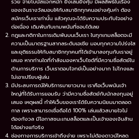
รวย จ่ายโบนัสแจกหนัก ยิ่งเล่นยิ่งคุ้ม มีผลลัพธ์ในเรื่อง
ของเงินรางวัลมอบให้กับสมาชิกทุกคนอย่างคุ้มค่า ต้อง
สมัครเว็บเราเท่านั้น แล้วคุณจะได้รับความประทับใจอย่าง
ต่อเนื่อง เดิมพันกับเกมพนันที่ชอบได้เลย
กฎและกติกาในการเดิมพันบนเว็บเรา ในทุกเกมสล็อตจะมี
ความเป็นมาตรฐานสากลระดับเอเชีย มอบทุกความโปร่งใส
และยุติธรรมให้กับสมาชิกทุกคนที่ได้เข้ามาลงทุนกับเราอยู่
เสมอ หากท่านใดที่กำลังมองหาเว็บไซต์ที่มีความซื่อสัตย์ใน
ด้านการบริการ เว็บเราตอบโจทย์เป็นอย่างมาก ไม่โกงและ
ไม่เอาเปรียบผู้เล่น
มีประสบการณ์ให้บริการมายาวนาน เราคือเว็บพนันเจ้า
ใหญ่ที่ได้รับการยอมรับ ว่ามีความซื่อสัตย์กับนักลงทุนอยู่
เสมอ เหตุผลนี้ ทำให้เว็บของเราได้รับความนิยมมาตลอด
กาล เพราะสามารถเชื่อถือได้ 100% เล่นแล้วสบายใจไม่
ต้องกังวล มีโอกาสชนะเกมสล็อตและเป็นเจ้าของเงินล้าน
ได้อย่างแท้จริง
ช่องทางการบริการเข้าถึงง่าย เพราะไม่ต้องดาวน์โหลด