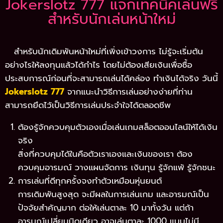
Jokerslotz 777 แจกเทคนิคเล่นฟรี
สำหรับนักเล่นหน้าใหม่
สำหรับนักเดิมพันหน้าใหม่ที่เพิ่งเข้าวงการ ไม่รู้จะเริ่มต้น
อย่างไรให้ลงทุนแล้วได้กำไร โดยไม่ต้องเสียเงินเพื่อซื้อ
ประสบการณ์ก่อนที่จะสามารถเล่นได้คล่อง ทำเงินได้จริง วันนี้
Jokerslotz 777
จากแนะนำวิธีการเล่นอย่างง่ายที่ท่าน
สามารถยึดไว้เป็นวิธีการเล่นประจำใจได้ตลอดชีพ
ต้องรู้จักควบคุมตัวเองเมื่อเล่นเกมสล็อตออนไลน์ให้ได้เงิน
จริง
สิ่งที่ควบคุมได้ในคือตัวเราเองและเงินของเรา ต้อง
ควบคุมอารมณ์ วางแผนจัดการ เงินทุน รู้จักแพ้ รู้จักชนะ
การเล่นที่ดีทุกครั้งจงทำตัวเหมือนหุ่นยนต์
การเดิมพันสูงสุด จะมีผลในการเล่นเกม และอารมณ์เป็น
ปัจจัยสำคัญมาก ต่อให้เล่นตาละ 10 มาทั้งวัน แต่ถ้า
อารมณ์เปลี่ยนนิดเดียว อาจเล่นตาละ 1000 แบบไม่มี