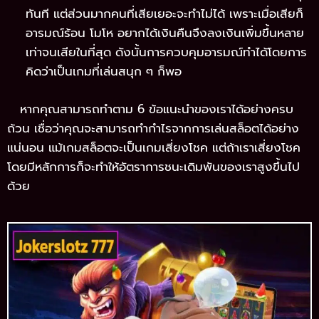
ทันที แต่ส่วนมากคนที่เสียเยอะจะทำไม่ได้ เพราะเมื่อเสียก็
อารมณ์ร้อน โมโห อยากได้เงินคืนจึงลงเงินเพิ่มขึ้นหลาย
เท่าจนเสียในที่สุด ดังนั้นการควบคุมอารมณ์ทำได้โดยการ
คิดว่าเป็นเกมที่เล่นสนุก ๆ ก็พอ
หากคุณสามารถทำตาม 6 ข้อแนะนำของเราได้อย่างครบ
ถ้วน เชื่อว่าคุณจะสามารถทำกำไรจากการเล่นสล็อตได้อย่าง
แน่นอน แม้เกมสล็อตจะเป็นเกมเสี่ยงโชค แต่ถ้าเราเสี่ยงโชค
โดยมีหลักการก็จะทำให้อัตราการชนะเดิมพันของเราสูงขึ้นไป
ด้วย