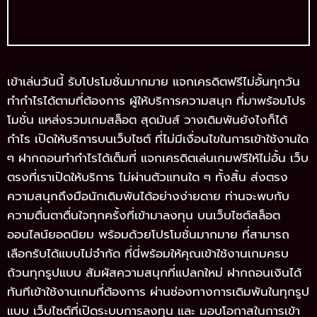
เข้าเล่นวันนี้ รับโปรโมชั่นมากมาย แจกเครดิตฟรีไม่อั้นทุกวัน
ทำกำไรได้ตามที่ต้องการ ผู้ให้บริการความสนุก ที่มาพร้อมโปร
โมชั่น แหล่งรวมเกมสล็อต สุดมันส์ วางเดิมพันยังไงก็ได้
กำไร เปิดให้บริการบนเว็บไซต์ ที่ไม่มีเงื่อนไขในการเข้าใช้งานใด
ๆ ฝากถอนทำกำไรได้เต็มที่ แจกเครดิตเล่นเกมฟรีให้ไม่อั้น เว็บ
ตรงที่เราเปิดให้บริการ ไม่ผ่านตัวแทนใด ๆ ทั้งสิ้น ส่งตรง
ความสนุกถึงมือนักเดิมพันได้อย่างง่ายดาย ท่านจะพบกับ
ความตื่นตาตื่นใจทุกครั้งที่เข้ามาลงทุน บนเว็บไซต์สล็อต
ออนไลน์ยอดนิยม พร้อมด้วยโปรโมชั่นมากมาย ที่สามารถ
เลือกรับได้แบบไม่จำกัด ที่นี่พร้อมให้คุณเข้าใช้งานเกมครบ
ถ้วนทุกรูปแบบ สัมผัสความสนุกที่แปลกใหม่ ฝากถอนเงินได้
ทันทีเข้าใช้งานเกมที่ต้องการ ผ่านช่องทางการเดิมพันในทุกรูป
แบบ เว็บไซต์ที่เปิดระบบการลงทุน และ มอบโอกาสในการเข้า