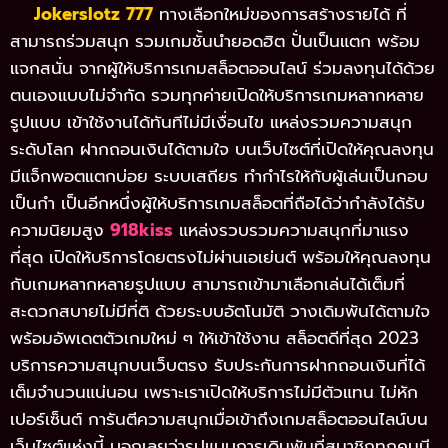
Jokerslotz 777
ทางเลือกใหม่ของการสร้างรายได้ ที่
สามารถร่วมสนุก รวมเกมชั้นนำยอดฮิต ปั่นเป็นแตก พร้อม
แจกสนั่น จากผู้ให้บริการเกมสล็อตออนไลน์ ร่วมลงทุนได้ด้วย
ตนเองแบบไม่จำกัด รวมทุกค่ายเปิดให้บริการเกมหลากหลาย
รูปแบบ เข้าใช้งานได้ทันทีไม่มีเงื่อนไข แหล่งรวมความสนุก
ระดับโลก ฝากถอนเงินได้ตามใจ บนเว็บไซต์ที่เปิดให้คุณลงทุน
มีแจ็กพอตแตกบ่อย ระบบเสถียร ทำกำไรให้กับผู้เล่นเป็นกอบ
เป็นกำ เป็นอีกหนึ่งผู้ให้บริการเกมสล็อตที่ถือได้ว่ากำลังได้รับ
ความนิยมสูง
918kiss
แหล่งรวบรวมความสนุกที่มาแรง
ที่สุด เปิดให้บริการโดยตรงไม่ผ่านเอเย่นต์ พร้อมให้คุณลงทุน
กับเกมหลากหลายรูปแบบ สามารถเข้ามาเลือกเล่นได้เต็มที่
สะดวกสบายไม่มีที่ติ ด้วยระบบอัตโนมัติ วางเดิมพันได้ตามใจ
พร้อมอัพเดตตัวเกมใหม่ ๆ ให้เข้าใช้งาน สล็อตดีที่สุด 2023
บริการความสนุกบนเว็บตรง รับประกันการฝากถอนเงินที่ได้
เต็มจำนวนแน่นอน เพราะเราเปิดให้บริการไม่มีตัวแทน ไม่หัก
เปอร์เซ็นต์ การันตีความสนุกเมื่อเข้าถึงเกมสล็อตออนไลน์บน
เว็บไซต์แห่งนี้ บอกเลยว่ารูปแบบการเดิมพันที่สมาชิกทุกคนมี