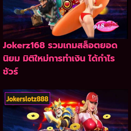
Jokerz168 รวมเกมสล็อตยอด
นิยม มิติใหม่การทำเงิน ได้กำไร
ชัวร์