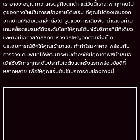
เราอาจจะอยู่ในภาวะเศรษฐกิจตกต่ำ แต่วันนี้เราจะพาทุกคนไป
ดูช่องทางใหม่ในการสร้างรายได้เสริม ที่คุณไม่ต้องเดินออก
จากบ้านให้เสียเวลาอีกต่อไป รูปแบบการเดิมพัน นำเสนอค่าย
เกมสล็อตแบรนด์ดังระดับโลกให้คุณได้มาใช้บริการที่นี่ที่เดียว
และยังมีโอกาสใกล้ชิดกับรางวัลใหญ่อีกด้วยซึ่งเปิด
ประสบการณ์ดีๆให้คุณเข้ามาและ ทำกำไรมหาศาล พร้อมกับ
การวางเดิมพันที่ได้พัฒนาระบบต่างๆให้มีคุณภาพสม่ำเสมอ
เข้าใช้บริการทุกระดับประทับใจตั้งแต่ครั้งแรกพร้อมข้อดีที่
หลากหลาย เพื่อให้คุณเริ่มต้นใช้บริการกับช่องทางนี้