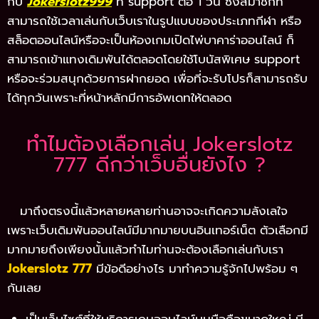
กับ
Jokerslotz999
ที่ support ต่อ 1 วัน ซึ่งสมาชิกที่
สามารถใช้เวลาเล่นกับเว็บเราในรูปแบบของประเภทกีฬา หรือ
สล็อตออนไลน์หรือจะเป็นห้องเกมเปิดไพ่บาคาร่าออนไลน์ ก็
สามารถเข้าแทงเดิมพันได้ตลอดโดยใช้โบนัสพิเศษ support
หรือจะร่วมสนุกด้วยการฝากยอด เพื่อที่จะรับโปรก็สามารถรับ
ได้ทุกวันเพราะที่หน้าหลักมีการอัพเดทให้ตลอด
ทำไมต้องเลือกเล่น Jokerslotz
777 ดีกว่าเว็บอื่นยังไง ?
มาถึงตรงนี้แล้วหลายหลายท่านอาจจะเกิดความลังเลใจ
เพราะเว็บเดิมพันออนไลน์มีมากมายบนอินเทอร์เน็ต ตัวเลือกมี
มากมายถึงเพียงนั้นแล้วทำไมท่านจะต้องเลือกเล่นกับเรา
Jokerslotz 777
มีข้อดีอย่างไร มาทำความรู้จักไปพร้อม ๆ
กันเลย
เป็นเว็บไซต์ที่ให้บริการเกมออนไลน์บนมือถือขนาดใหญ่ มี