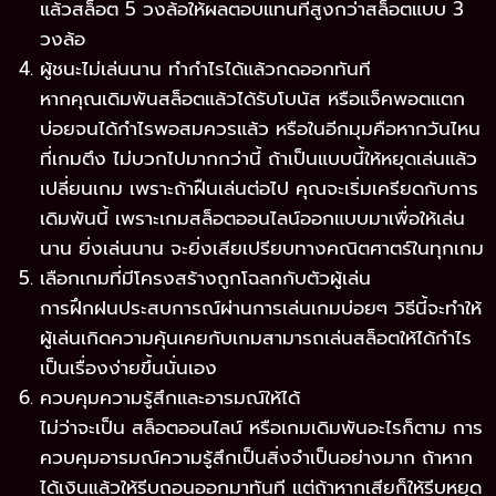
แล้วสล็อต 5 วงล้อให้ผลตอบแทนที่สูงกว่าสล็อตแบบ 3
วงล้อ
ผู้ชนะไม่เล่นนาน ทำกำไรได้แล้วกดออกทันที
หากคุณเดิมพันสล็อตแล้วได้รับโบนัส หรือแจ็คพอตแตก
บ่อยจนได้กำไรพอสมควรแล้ว หรือในอีกมุมคือหากวันไหน
ที่เกมตึง ไม่บวกไปมากกว่านี้ ถ้าเป็นแบบนี้ให้หยุดเล่นแล้ว
เปลี่ยนเกม เพราะถ้าฝืนเล่นต่อไป คุณจะเริ่มเครียดกับการ
เดิมพันนี้ เพราะเกมสล็อตออนไลน์ออกแบบมาเพื่อให้เล่น
นาน ยิ่งเล่นนาน จะยิ่งเสียเปรียบทางคณิตศาตร์ในทุกเกม
เลือกเกมที่มีโครงสร้างถูกโฉลกกับตัวผู้เล่น
การฝึกฝนประสบการณ์ผ่านการเล่นเกมบ่อยๆ วิธีนี้จะทำให้
ผู้เล่นเกิดความคุ้นเคยกับเกมสามารถเล่นสล็อตให้ได้กำไร
เป็นเรื่องง่ายขึ้นนั่นเอง
ควบคุมความรู้สึกและอารมณ์ให้ได้
ไม่ว่าจะเป็น สล็อตออนไลน์ หรือเกมเดิมพันอะไรก็ตาม การ
ควบคุมอารมณ์ความรู้สึกเป็นสิ่งจำเป็นอย่างมาก ถ้าหาก
ได้เงินแล้วให้รีบถอนออกมาทันที แต่ถ้าหากเสียก็ให้รีบหยุด