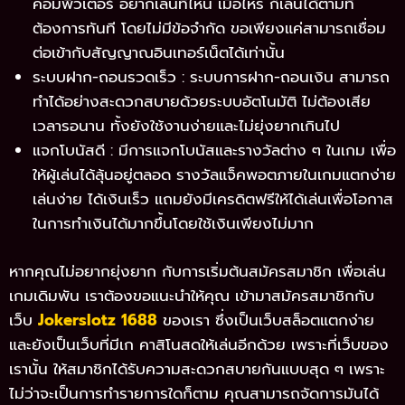
คอมพิวเตอร์ อยากเล่นที่ไหน เมื่อไหร่ ก็เล่นได้ตามที่
ต้องการทันที โดยไม่มีข้อจำกัด ขอเพียงแค่สามารถเชื่อม
ต่อเข้ากับสัญญาณอินเทอร์เน็ตได้เท่านั้น
ระบบฝาก-ถอนรวดเร็ว : ระบบการฝาก-ถอนเงิน สามารถ
ทำได้อย่างสะดวกสบายด้วยระบบอัตโนมัติ ไม่ต้องเสีย
เวลารอนาน ทั้งยังใช้งานง่ายและไม่ยุ่งยากเกินไป
แจกโบนัสดี : มีการแจกโบนัสและรางวัลต่าง ๆ ในเกม เพื่อ
ให้ผู้เล่นได้ลุ้นอยู่ตลอด รางวัลแจ็คพอตภายในเกมแตกง่าย
เล่นง่าย ได้เงินเร็ว แถมยังมีเครดิตฟรีให้ได้เล่นเพื่อโอกาส
ในการทำเงินได้มากขึ้นโดยใช้เงินเพียงไม่มาก
หากคุณไม่อยากยุ่งยาก กับการเริ่มต้นสมัครสมาชิก เพื่อเล่น
เกมเดิมพัน เราต้องขอแนะนำให้คุณ เข้ามาสมัครสมาชิกกับ
เว็บ
Jokerslotz 1688
ของเรา ซึ่งเป็นเว็บสล็อตแตกง่าย
และยังเป็นเว็บที่มีเก คาสิโนสดให้เล่นอีกด้วย เพราะที่เว็บของ
เรานั้น ให้สมาชิกได้รับความสะดวกสบายกันแบบสุด ๆ เพราะ
ไม่ว่าจะเป็นการทำรายการใดก็ตาม คุณสามารถจัดการมันได้