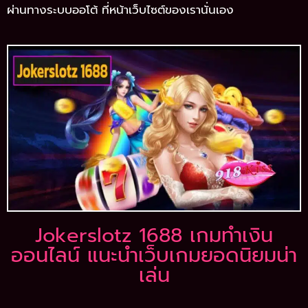
ผ่านทางระบบออโต้ ที่หน้าเว็บไซต์ของเรานั่นเอง
Jokerslotz 1688 เกมทำเงิน
ออนไลน์ แนะนำเว็บเกมยอดนิยมน่า
เล่น