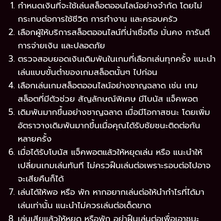
กำหนดเงินที่จะใช้เล่นสล็อตออนไลน์อย่างจำกัด โดยไม่
กระทบต่อการใช้ชีวิต การทำงาน และครอบครัว
เลือกผู้ให้บริการสล็อตออนไลน์ที่น่าเชื่อถือ มั่นคง การันตี
การจ่ายเงิน และปลอดภัย
ตรวจสอบยอดเงินเดิมพันในเกมที่เลือกเล่นทุกครั้ง แนะนำ
เล่นแบบขั้นต่ำของเกมสล็อตนั้นๆ ไปก่อน
เลือกเล่นเกมสล็อตออนไลน์อย่างชาญฉลาด เช่น เกม
สล็อตที่มีตัวช่วย สัญลักษณ์พิเศษ มีโบนัส แจ็คพอต
เดิมพันมากขึ้นอย่างชาญฉลาด เมื่อมีโอกาสชนะ โดยเพิ่ม
อัตราวางเดิมพันมากขึ้นเมื่อคุณได้รับชัยชนะติดต่อกัน
หลายครั้ง
เมื่อได้รับโบนัส แจ็คพอตแล้วให้หยุดเล่น หรือ แนะนำให้
เปลี่ยนเกมเล่นทันที ไม่ครวฝืนเล่นต่อเพราะรอบต่อไปอาจ
จะเสียคืนก็ได้
เล่นได้ให้พอ หรือ พัก หากอยากเล่นต่อให้นำกำไรที่ได้มา
เล่นเท่านั้น แนะนำไม่ควรเล่นต่อเด็ดขาด
เล่นเสียแล้วให้หยุด หรือพัก อย่าฝืนเล่นต่อเพื่อเอาชนะ