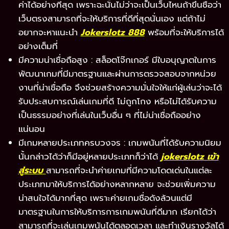
ค่าได้อย่างที่สุด เพราะฉะนั้นไม่ว่าจะเป็นเว็บไหนถ้าขึ้นชื่อว่า
เว็บตรงสามารถที่จะให้บริการที่ดีที่สุดนั่นเอง แต่ถ้าไม่
อยากจะหาแนะนำ
Jokerslotz 888
พร้อมที่จะให้บริการได้
อย่างเต็มที่
มีความน่าเชื่อถือสูง : สล็อตโจ๊กเกอร์ มีใบอนุญาตในการ
พัฒนาเกมที่มีมาตรฐานและผ่านการตรวจสอบจากหน่วย
งานที่น่าเชื่อถือ จึงช่วยสร้างความมั่นใจให้แก่ผู้เล่นว่าจะได้
รับประสบการณ์เล่นเกมที่ดี ไม่ถูกโกง หรือไม่ได้รับความ
เป็นธรรมอย่างที่เล่นในเว็บอื่น ๆ ที่ไม่น่าเชื่อถืออย่าง
แน่นอน
มีเกมหลายประเภทครบวงจร : เกมพนันที่ได้รับความนิยม
นั้นกล่าวได้ว่าก็มีอยู่หลายประเภทก็ว่าได้
jokerslotz เข้า
สู่ระบบ
สามารถที่จะนำค่ายเกมที่มีความโดดเด่นในแต่ละ
ประเภทมาให้บริการได้อย่างหลากหลาย จะช่วยเพิ่มความ
น่าสนใจได้มากที่สุด เพราะค่ายเกมชื่อดังล้วนแต่มี
มาตรฐานในการให้บริการการเกมพนันที่ดีมาก เรียกได้ว่า
สามารถที่จะเล่นเกมพนันได้ตลอดเวลา และทำเงินรางวัลได้