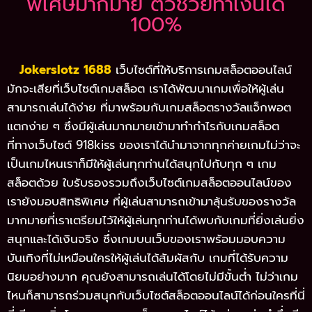
พิเศษมากมาย ตัวช่วยทำเงินได้
100%
Jokerslotz 1688
เว็บไซต์ที่ให้บริการเกมสล็อตออนไลน์
มักจะเสียที่เว็บไซต์เกมสล็อต เราได้พัฒนาเกมเพื่อให้ผู้เล่น
สามารถเล่นได้ง่าย ที่มาพร้อมกับเกมสล็อตรางวัลแจ็กพอต
แตกง่าย ๆ ซึ่งมีผู้เล่นมากมายเข้ามาทำกำไรกับเกมสล็อต
ที่ทางเว็บไซต์ 918kiss ของเราได้นำมาจากทุกค่ายเกมไม่ว่าจะ
เป็นเกมไหนเราก็มีให้ผู้เล่นทุกท่านได้สนุกไปกับทุก ๆ เกม
สล็อตด้วย ใบรับรองรวมถึงเว็บไซต์เกมสล็อตออนไลน์ของ
เรายังมอบสิทธิพิเศษ ที่ผู้เล่นสามารถเข้ามาลุ้นรับของรางวัล
มากมายที่เราเตรียมไว้ให้ผู้เล่นทุกท่านได้พบกับเกมที่ยิ่งเล่นยิ่ง
สนุกและได้เงินจริง ซึ่งเกมบนเว็บของเราพร้อมมอบความ
บันเทิงที่ไม่เหมือนใครให้ผู้เล่นได้สัมผัสกับ เกมที่ได้รับความ
นิยมอย่างมาก คุณยังสามารถเล่นได้โดยไม่มีขั้นต่ำ ไม่ว่าเกม
ไหนก็สามารถร่วมสนุกกับเว็บไซต์สล็อตออนไลน์ได้ก่อนใครที่นี่