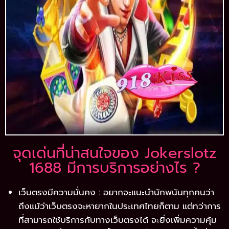
จุดเด่นที่น่าสนใจของ Jokerslotz
1688 มีการบริการอย่างไร ?
เว็บตรงมีความมั่นคง : อยากจะแนะนำนักพนันทุกคนว่า
ถึงแม้ว่าเว็บตรงจะหายากในประเทศไทยก็ตาม แต่ทว่าการ
ที่สามารถใช้บริการกับทางเว็บตรงได้ จะยิ่งเพิ่มความคุ้ม