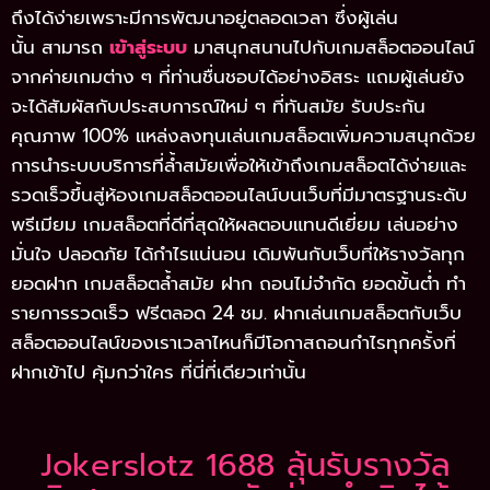
ถึงได้ง่ายเพราะมีการพัฒนาอยู่ตลอดเวลา ซึ่งผู้เล่น
นั้น สามารถ
เข้าสู่ระบบ
มาสนุกสนานไปกับเกมสล็อตออนไลน์
จากค่ายเกมต่าง ๆ ที่ท่านชื่นชอบได้อย่างอิสระ แถมผู้เล่นยัง
จะได้สัมผัสกับประสบการณ์ใหม่ ๆ ที่ทันสมัย รับประกัน
คุณภาพ 100% แหล่งลงทุนเล่นเกมสล็อตเพิ่มความสนุกด้วย
การนำระบบบริการที่ล้ำสมัยเพื่อให้เข้าถึงเกมสล็อตได้ง่ายและ
รวดเร็วขึ้นสู่ห้องเกมสล็อตออนไลน์บนเว็บที่มีมาตรฐานระดับ
พรีเมียม เกมสล็อตที่ดีที่สุดให้ผลตอบแทนดีเยี่ยม เล่นอย่าง
มั่นใจ ปลอดภัย ได้กำไรแน่นอน เดิมพันกับเว็บที่ให้รางวัลทุก
ยอดฝาก เกมสล็อตล้ำสมัย ฝาก ถอนไม่จำกัด ยอดขั้นต่ำ ทำ
รายการรวดเร็ว ฟรีตลอด 24 ชม. ฝากเล่นเกมสล็อตกับเว็บ
สล็อตออนไลน์ของเราเวลาไหนก็มีโอกาสถอนกำไรทุกครั้งที่
ฝากเข้าไป คุ้มกว่าใคร ที่นี่ที่เดียวเท่านั้น
Jokerslotz 1688 ลุ้นรับรางวัล