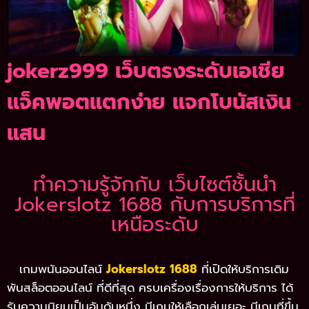
jokerz999 เว็บตรงระดับเอเชีย
แจ็คพอตแตกง่าย แจกโบนัสเงิน
แสน
ทำความรู้จักกับ เว็บไซต์ชั้นนำ
Jokerslotz 1688 กับการบริการที่
เหนือระดับ
เกมพนันออนไลน์
Jokerslotz 1688
ที่เปิดให้บริการเดิม
พันสล็อตออนไลน์ ที่ดีที่สุด ครบเครื่องเรื่องการให้บริการ ได้
รับความนิยมเป็นอันดับหนึ่ง มีเกมให้เลือกเล่นเยอะ มีเกมที่ขึ้น