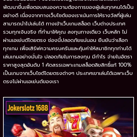
พัฒนาขึ้นเพื่อตอบสนองความต้องการของผู้เล่นทุกคนได้เป็น
อย่างดี เนื่องจากทางเว็บไซต์ของเราเน้นการให้รางวัลที่ผู้เล่น
สามารถนำไปเล่นได้ ทางเข้าเว็บเกมสล็อต เว็บต่างประเทศ
รวมทุกเงินจริง ที่ทำมาให้คุณ ลงทุนทางเดียว เว็บหลัก ไม่
ผ่านเอเย่นต์โดยตรง ช่องนี้ปลอดภัยแน่นอน ยืนยันว่าเลือก
ทุกเกม เพื่อเสิร์ฟความครบครันและคุ้มค่าให้สมาชิกทุกท่านได้
เล่นเกมอย่างมั่นใจ ปลอดภัยในการลงทุน มีกำไร จ่ายในอัตรา
ราคาสูงสุดอันดับ 1 คัดสรรเฉพาะเกมสล็อตลิขสิทธิ์แท้ 100%
เป็นเกมจากเว็บไซต์โดยตรงต่างๆ ประเทศเขาเล่นได้เฉพาะเว็บ
ตรงไม่ผ่านเอเย่นต์ของเรา