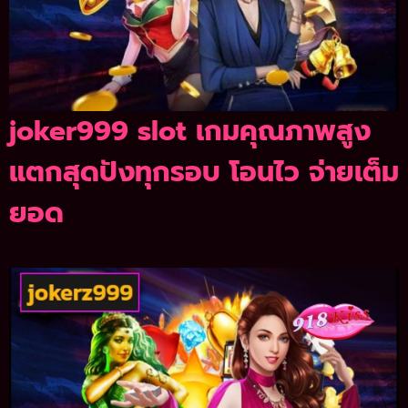
joker999 slot เกมคุณภาพสูง
แตกสุดปังทุกรอบ โอนไว จ่ายเต็ม
ยอด