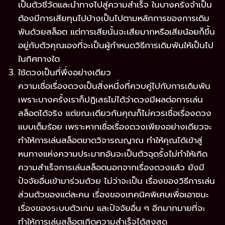
เป็นตัวชี้วัดและนำทางไปสู่ความสำเร็จ ในบางครั้งจำเป็น
ต้องมีการเสียทุนไปบ้างเป็นไปตามหลักการของการเดิม
พันด้วยสล็อต แต่การเสียนั้นจะเสียมากหรือเสียน้อยก็ขึ้น
อยู่กับตัวคุณเองที่จะเป็นผู้กำหนดวิธีการเดิมพันให้เป็นไป
ในทิศทางใด
ใช้ดวงเป็นที่พึ่งอย่างเดียว
ความเชื่อเรื่องดวงเป็นสิ่งหนึ่งที่ควบคู่ไปกับการเดิมพัน
เพราะบางครั้งเราก็ปฏิเสธไม่ได้ว่าดวงมีผลต่อการเล่น
สล็อตได้จริง แต่ขณะเดียวกันคุณก็ไม่ควรเชื่อเรื่องดวง
แบบเต็มร้อย เพราะหากเชื่อเรื่องดวงเพียงอย่างเดียวจะ
ทำให้การเล่นสล็อตขาดวิจารณญาณ ทำให้คุณได้เข้าสู่
หนทางแห่งความประมาทอันจะเป็นตัวฉุดรั้งไม่ทำให้เกิด
ความสำเร็จการเล่นสล็อตนอกจากเรื่องดวงแล้ว ยังมี
ปัจจัยอื่นเข้ามาร่วมด้วย ไม่ว่าจะเป็น เรื่องของวิธีการเล่น
ส่วนตัวของแต่ละคน เรื่องของเทคนิคพิเศษเพื่อเอาชนะ
เรื่องของระบบตัวเกม และปัจจัยอื่น ๆ อีกมากมายที่จะ
ทำให้การเล่นสล็อตเกิดความสำเร็จได้สูงสุด