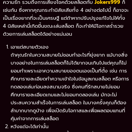
ความรัก รวมถึงการเสี่ยงโชคด้วยสล็อตกับ
Jokers999
ก็
เช่นกัน ซึ่งหากคุณกระทำนิสัยเสียทั้ง 4 อย่างต่อไปนี้ ก็อาจจะ
เป็นเรื่องยากที่จะเป็นเศรษฐี แต่ถ้าหากปรับปรุงแก้ไขไม่ให้ทั้ง
4 นิสัยเหล่านี้เกิดขึ้นขณะเล่นสล็อต ก็จะทำให้มีโอกาสร่ำรวย
ด้วยการเล่นสล็อตได้อย่างแน่นอน
เอาแต่สบายตัวเอง
ถ้าคุณรักในความสบายไม่ชอบทำอะไรที่ยุ่งยาก แม้บางสิ่ง
บางอย่างในการเล่นสล็อตก็ไม่ได้ยากจนเกินไปแต่คุณก็ไม่
ยอมทำเพราะเอาความสบายของตนเองเป็นที่ตั้ง เช่น การ
ศึกษารายละเอียดทำความเข้าใจในข้อมูลเกมสล็อต หรือการ
ทดลองเล่นก่อนลงสนามจริง ซึ่งคนที่รักสบายไม่ยอม
ศึกษารายละเอียดเกมและไม่ยอมทดลองเล่น มักจะไม่
ประสบความสำเร็จในการเล่นสล็อต ในบางครั้งคุณก็ต้อง
ลำบากบากดูบ้าง เพื่อเปิดรับโอกาสและเพื่อผลตอบแทนที่
คุ้มค่าจากการเล่นสล็อต
หวังแต่จะได้เท่านั้น