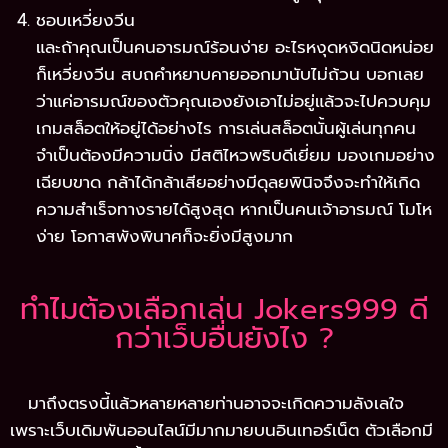
ชอบเหวี่ยงวีน
และถ้าคุณเป็นคนอารมณ์ร้อนง่าย อะไรหงุดหงิดนิดหน่อย
ก็เหวี่ยงวีน สบถคำหยาบคายออกมานับไม่ถ้วน บอกเลย
ว่าแค่อารมณ์ของตัวคุณเองยังเอาไม่อยู่แล้วจะไปควบคุม
เกมสล็อตให้อยู่ได้อย่างไร การเล่นสล็อตนั้นผู้เล่นทุกคน
จำเป็นต้องมีความนิ่ง มีสติไหวพริบดีเยี่ยม มองเกมอย่าง
เฉียบขาด กล้าได้กล้าเสียอย่างมีดุลยพินิจจึงจะทำให้เกิด
ความสำเร็จทางรายได้สูงสุด หากเป็นคนเจ้าอารมณ์ โมโห
ง่าย โอกาสพังพินาศก็จะยิ่งมีสูงมาก
ทำไมต้องเลือกเล่น Jokers999 ดี
กว่าเว็บอื่นยังไง ?
มาถึงตรงนี้แล้วหลายหลายท่านอาจจะเกิดความลังเลใจ
เพราะเว็บเดิมพันออนไลน์มีมากมายบนอินเทอร์เน็ต ตัวเลือกมี