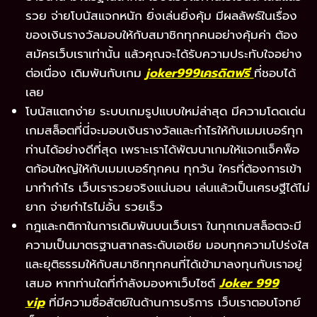
รวย จ่ายโบนัสแจกหนัก ยิ่งเล่นยิ่งคุ้ม มีผลลัพธ์ในเรื่อง
ของเงินรางวัลมอบให้กับสมาชิกทุกคนอย่างคุ้มค่า ต้อง
สมัครเว็บเราเท่านั้น แล้วคุณจะได้รับความประทับใจอย่าง
ต่อเนื่อง เดิมพันกับเกม
joker999เครดิตฟรี
ที่ชอบได้
เลย
โบนัสแตกง่าย ระบบเกมรูปแบบใหม่ล่าสุด มีความโดดเด่น
เกมสล็อตที่นี่จะมอบเงินรางวัลและกำไรให้กับเมมเบอร์ทุก
ท่านได้อย่างดีที่สุด เพราะเราได้พัฒนาเกมให้แจกแจ็คพ็อ
ตก้อนใหญ่ให้กับเมมเบอร์ทุกคน ทุกวัน ใครที่ต้องการเข้า
มาทำกำไร เว็บเรารวยจริงแน่นอน เล่นแล้วเป็นเศรษฐีได้ไม่
ยาก จ่ายกำไรไม่อั้น รวยเร็ว
กฎและกติกาในการเดิมพันบนเว็บเรา ในทุกเกมสล็อตจะมี
ความเป็นมาตรฐานสากลระดับเอเชีย มอบทุกความโปร่งใส
และยุติธรรมให้กับสมาชิกทุกคนที่ได้เข้ามาลงทุนกับเราอยู่
เสมอ หากท่านใดที่กำลังมองหาเว็บไซต์
Joker 999
vip
ที่มีความซื่อสัตย์ในด้านการบริการ เว็บเราตอบโจทย์