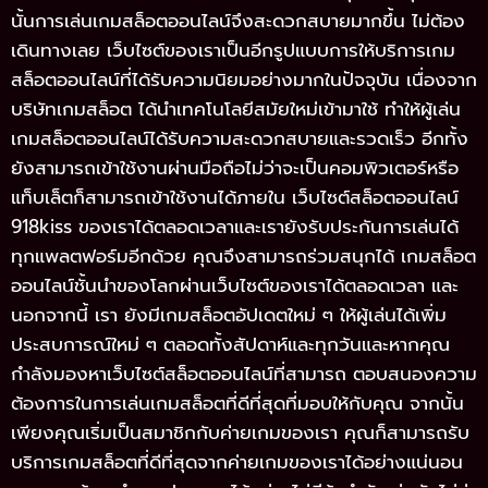
นั้นการเล่นเกมสล็อตออนไลน์จึงสะดวกสบายมากขึ้น ไม่ต้อง
เดินทางเลย เว็บไซต์ของเราเป็นอีกรูปแบบการให้บริการเกม
สล็อตออนไลน์ที่ได้รับความนิยมอย่างมากในปัจจุบัน เนื่องจาก
บริษัทเกมสล็อต ได้นำเทคโนโลยีสมัยใหม่เข้ามาใช้ ทำให้ผู้เล่น
เกมสล็อตออนไลน์ได้รับความสะดวกสบายและรวดเร็ว อีกทั้ง
ยังสามารถเข้าใช้งานผ่านมือถือไม่ว่าจะเป็นคอมพิวเตอร์หรือ
แท็บเล็ตก็สามารถเข้าใช้งานได้ภายใน เว็บไซต์สล็อตออนไลน์
918kiss ของเราได้ตลอดเวลาและเรายังรับประกันการเล่นได้
ทุกแพลตฟอร์มอีกด้วย คุณจึงสามารถร่วมสนุกได้ เกมสล็อต
ออนไลน์ชั้นนำของโลกผ่านเว็บไซต์ของเราได้ตลอดเวลา และ
นอกจากนี้ เรา ยังมีเกมสล็อตอัปเดตใหม่ ๆ ให้ผู้เล่นได้เพิ่ม
ประสบการณ์ใหม่ ๆ ตลอดทั้งสัปดาห์และทุกวันและหากคุณ
กำลังมองหาเว็บไซต์สล็อตออนไลน์ที่สามารถ ตอบสนองความ
ต้องการในการเล่นเกมสล็อตที่ดีที่สุดที่มอบให้กับคุณ จากนั้น
เพียงคุณเริ่มเป็นสมาชิกกับค่ายเกมของเรา คุณก็สามารถรับ
บริการเกมสล็อตที่ดีที่สุดจากค่ายเกมของเราได้อย่างแน่นอน