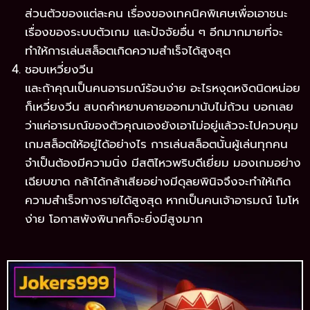
ส่วนตัวของแต่ละคน เรื่องของเทคนิคพิเศษเพื่อเอาชนะ
เรื่องของระบบตัวเกม และปัจจัยอื่น ๆ อีกมากมายที่จะ
ทำให้การเล่นสล็อตเกิดความสำเร็จได้สูงสุด
ชอบเหวี่ยงวีน
และถ้าคุณเป็นคนอารมณ์ร้อนง่าย อะไรหงุดหงิดนิดหน่อย
ก็เหวี่ยงวีน สบถคำหยาบคายออกมานับไม่ถ้วน บอกเลย
ว่าแค่อารมณ์ของตัวคุณเองยังเอาไม่อยู่แล้วจะไปควบคุม
เกมสล็อตให้อยู่ได้อย่างไร การเล่นสล็อตนั้นผู้เล่นทุกคน
จำเป็นต้องมีความนิ่ง มีสติไหวพริบดีเยี่ยม มองเกมอย่าง
เฉียบขาด กล้าได้กล้าเสียอย่างมีดุลยพินิจจึงจะทำให้เกิด
ความสำเร็จทางรายได้สูงสุด หากเป็นคนเจ้าอารมณ์ โมโห
ง่าย โอกาสพังพินาศก็จะยิ่งมีสูงมาก