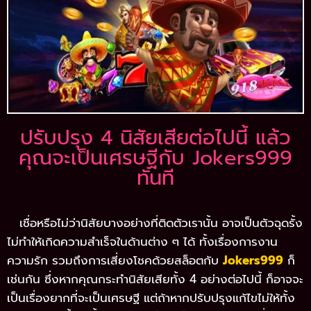
ปรับปรุง 4 นิสัยเสียต่อไปนี้ แล้ว
คุณจะเป็นเศรษฐีกับ Jokers999
ทันที
เชื่อหรือไม่ว่านิสัยบางอย่างที่ติดตัวเรานั้น อาจเป็นตัวฉุดรั้ง
ไม่ทำให้เกิดความสำเร็จในด้านต่าง ๆ ได้ ทั้งเรื่องการงาน
ความรัก รวมถึงการเสี่ยงโชคด้วยสล็อตกับ
Jokers999
ก็
เช่นกัน ซึ่งหากคุณกระทำนิสัยเสียทั้ง 4 อย่างต่อไปนี้ ก็อาจจะ
เป็นเรื่องยากที่จะเป็นเศรษฐี แต่ถ้าหากปรับปรุงแก้ไขไม่ให้ทั้ง