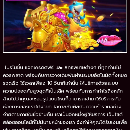
โปรโมชั่น แจกเครดิตฟรี และ สิทธิพิเศษต่างๆ ที่ทุกท่านไม่
ควรพลาด พร้อมกับการวางเดิมพันผ่านระบบอัตโนมัติทั้งหมด
รวดเร็ว ใช้เวลาเพียง 10 วินาทีเท่านั้น ให้บริการด้วยระบบ
ความปลอดภัยสูงสุดที่เป็นเลิศ พร้อมกับการทำกำไรถึงหลัก
ล้านไม่ว่าคุณจะชอบรูปแบบไหนก็สามารถเข้ามาใช้บริการกับ
ช่องทางของเราได้ง่ายๆ โอกาสสัมผัสกับความร่ำรวยอย่าง
ง่ายดายภายในชั่วข้ามคืน เราเป็นอีกหนึ่งผู้ให้บริการ เว็บไซต์
สล็อตออนไลน์ที่ไม่มีนายหน้าของเรา จึงทำให้คุณได้รับเงินเพื่อ
เล่นเกมสล็อตมากขึ้น แถมเงินสล็อตฟรียังสามารถถอนเงิน