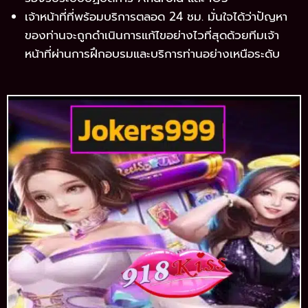
เจ้าหน้าที่ที่พร้อมบริการตลอด 24 ชม. มั่นใจได้ว่าปัญหา
ของท่านจะถูกดำเนินการแก้ไขอย่างไวที่สุดด้วยทีมเจ้า
หน้าที่ผ่านการฝึกอบรมและบริการท่านอย่างเหนือระดับ