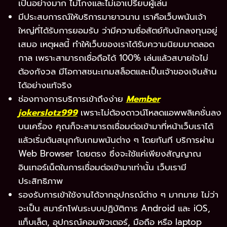
เป็นอย่างมาก ไม่โกงและไม่เอาเปรียบผู้เล่น
มีประสบการณ์ให้บริการมายาวนาน เราคือเว็บพนันเจ้า
ใหญ่ที่ได้รับการยอมรับ ว่ามีความซื่อสัตย์กับนักลงทุนอยู่
เสมอ เหตุผลนี้ ทำให้เว็บของเราได้รับความนิยมมาตลอด
กาล เพราะสามารถเชื่อถือได้ 100% เล่นแล้วสบายใจไม่
ต้องกังวล มีโอกาสชนะเกมสล็อตและเป็นเจ้าของเงินล้าน
ได้อย่างแท้จริง
ช่องทางการบริการเข้าถึงง่าย
Member
jokerslotz999
เพราะไม่ต้องดาวน์โหลดแอพพลิเคชั่นลง
บนเครื่อง คุณก็จะสามารถเชื่อมต่อเข้ามาที่หน้าเว็บเราได้
แล้วเริ่มต้นสนุกกับเกมพนันต่าง ๆ โดยทันที บริการผ่าน
Web Browser โดยตรง ซึ่งจะใช้แค่เพียงสัญญาณ
อินเทอร์เน็ตในการเชื่อมต่อเข้ามาเท่านั้น เว็บเรามี
ประสิทธิภาพ
รองรับการเข้าใช้งานได้จากอุปกรณ์ต่าง ๆ มากมาย ไม่ว่า
จะเป็น สมาร์ทโฟนระบบปฏิบัติการ Android และ iOS,
แท็บเล็ต, อุปกรณ์คอมพิวเตอร์, มือถือ หรือ laptop