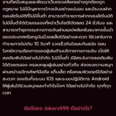
งานที่สนับสนุนและพัฒนาเว็บตรงสล็อตอย่างถูกต้องถูก
กฎหมาย ไม่มีปัญหาการโกงเงินอย่างแน่นอน และมีระบบฝาก
ถอนอัตโนมัติที่ไม่มีขั้นต่ำ สามารถทำรายการฝากถอนอัตโนมัติ
ไม่มีขั้นต่ำได้ด้วยตนเองที่หน้าเว็บไซต์ได้ตลอด 24 ชั่วโมง และ
สามารถทำธุรกรรมทางการเงินผ่านแอปพลิเคชันธนาคารชั้นนำ
ของประเทศหรือทรูมันนี่วอลเล็ตได้อย่างสะดวก ใช้เวลาในการ
ทำรายการไม่เกิน 10 วินาที รวดเร็วทันใจและทันสมัย ตอบ
โจทย์ความต้องการของผู้เล่นด้านบริการทางการเงิน เปิดให้
ลงเดิมพันได้อย่างไม่จำกัด ไม่มีขั้นต่ำ มีอิสระในการลงเดิมพัน
ได้ด้วยตนเอง ครอบคลุมผู้เล่นอย่างทั่วถึง ส่งตรงความสนุก
ผ่านหน้าจอโทรศัพท์มือถือ แท็บเล็ต หรือคอมพิวเตอร์ได้อย่าง
สะดวก รองรับทั้งระบบ IOS และระบบปฏิบัติการ Android
ให้ผู้เล่นได้ร่วมสนุกและทำกำไรปังๆ ได้อย่างไม่จำกัด ทุกที่ทุก
เวลา
ข้อดีของ Jokers999 ดีอย่างไร?