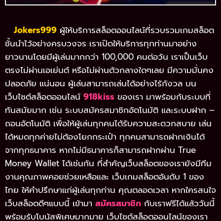
Jokers999
ผู้ให้บริการสล็อตออนไลน์ที่รวบรวมเกมสล็อต
ชั้นนำไว้อย่างครบวงจร เราเปิดให้บริการทุกท่านมาอย่าง
ยาวนานโดยมีผู้เล่นมากกว่า 100,000 คนต่อวัน เราเป็นเว็บ
ตรงไม่ผ่านเอเย่นต์ หรือไม่ผ่านตัวกลางใดๆเลย มีความมั่นคง
ปลอดภัย แน่นอน ผู้เล่นสามารถเล่นได้อย่างไร้กังวล บน
เว็บไซต์สล็อตออนไลน์
918kiss
ของเรา มาพร้อมกับระบบที่
ทันสมัยมาก เช่น ระบบสมัครสมาชิกอัตโนมัติ และระบบฝาก –
ถอนอัตโนมัติ เพื่อให้ผู้เล่นทุกคนได้รับความสะดวกสบาย เล่น
ได้หมดทุกค่ายไม่ต้องโยกกระเป๋า ทุกคนสามารถฝากเงินได้
จากทุกธนาคาร หากไม่มีธนาคารก็สามารถฝากผ่าน True
Money Wallet ได้เช่นกัน ที่สำคัญเว็บสล็อตของเรายังมีทีม
งานคุณภาพคอยช่วยเหลือและ เว็บเกมสล็อตอันดับ 1 ของ
ไทย ให้คำปรึกษาแก่ผู้เล่นทุกท่าน คุณตลอดเวลา หากใครสนใจ
เว็บสล็อตดีๆแบบนี้ เข้ามา
สมัครสมาชิก
กับเราฟรีได้แล้ววันนี้
พร้อมรับโบนัสพิเศษมากมาย เว็บไซต์สล็อตออนไลน์ของเรา