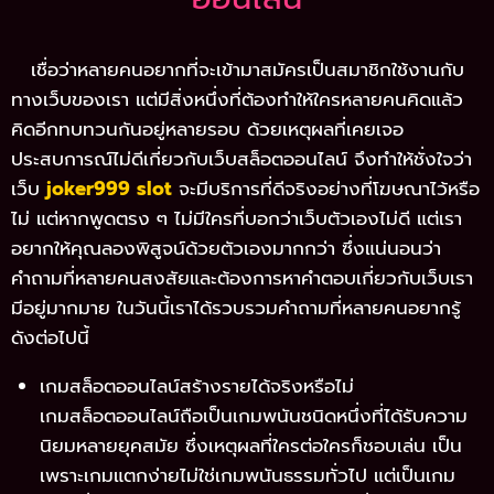
เชื่อว่าหลายคนอยากที่จะเข้ามาสมัครเป็นสมาชิกใช้งานกับ
ทางเว็บของเรา แต่มีสิ่งหนึ่งที่ต้องทำให้ใครหลายคนคิดแล้ว
คิดอีกทบทวนกันอยู่หลายรอบ ด้วยเหตุผลที่เคยเจอ
ประสบการณ์ไม่ดีเกี่ยวกับเว็บสล็อตออนไลน์ จึงทำให้ชั่งใจว่า
เว็บ
joker999 slot
จะมีบริการที่ดีจริงอย่างที่โฆษณาไว้หรือ
ไม่ แต่หากพูดตรง ๆ ไม่มีใครที่บอกว่าเว็บตัวเองไม่ดี แต่เรา
อยากให้คุณลองพิสูจน์ด้วยตัวเองมากกว่า ซึ่งแน่นอนว่า
คำถามที่หลายคนสงสัยและต้องการหาคำตอบเกี่ยวกับเว็บเรา
มีอยู่มากมาย ในวันนี้เราได้รวบรวมคำถามที่หลายคนอยากรู้
ดังต่อไปนี้
เกมสล็อตออนไลน์สร้างรายได้จริงหรือไม่
เกมสล็อตออนไลน์ถือเป็นเกมพนันชนิดหนึ่งที่ได้รับความ
นิยมหลายยุคสมัย ซึ่งเหตุผลที่ใครต่อใครก็ชอบเล่น เป็น
เพราะเกมแตกง่ายไม่ใช่เกมพนันธรรมทั่วไป แต่เป็นเกม