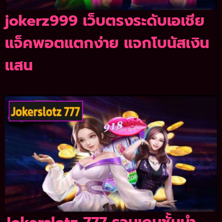
jokerz999 เว็บตรงระดับเอเชีย
แจ็คพอตแตกง่าย แจกโบนัสเงิน
แสน