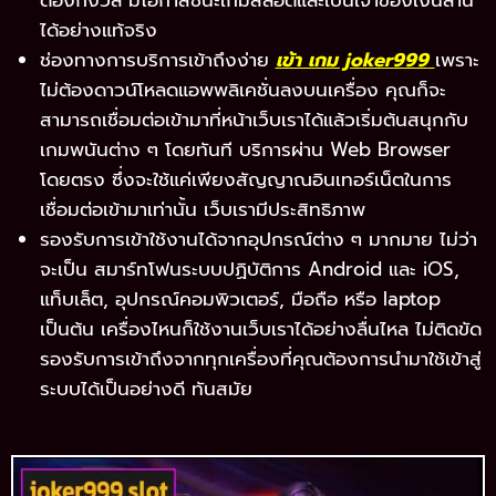
ต้องกังวล มีโอกาสชนะเกมสล็อตและเป็นเจ้าของเงินล้าน
ได้อย่างแท้จริง
ช่องทางการบริการเข้าถึงง่าย
เข้า เกม joker999
เพราะ
ไม่ต้องดาวน์โหลดแอพพลิเคชั่นลงบนเครื่อง คุณก็จะ
สามารถเชื่อมต่อเข้ามาที่หน้าเว็บเราได้แล้วเริ่มต้นสนุกกับ
เกมพนันต่าง ๆ โดยทันที บริการผ่าน Web Browser
โดยตรง ซึ่งจะใช้แค่เพียงสัญญาณอินเทอร์เน็ตในการ
เชื่อมต่อเข้ามาเท่านั้น เว็บเรามีประสิทธิภาพ
รองรับการเข้าใช้งานได้จากอุปกรณ์ต่าง ๆ มากมาย ไม่ว่า
จะเป็น สมาร์ทโฟนระบบปฏิบัติการ Android และ iOS,
แท็บเล็ต, อุปกรณ์คอมพิวเตอร์, มือถือ หรือ laptop
เป็นต้น เครื่องไหนก็ใช้งานเว็บเราได้อย่างลื่นไหล ไม่ติดขัด
รองรับการเข้าถึงจากทุกเครื่องที่คุณต้องการนำมาใช้เข้าสู่
ระบบได้เป็นอย่างดี ทันสมัย