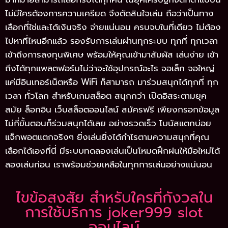
ไม่มีใครต้องการความเครียด จึงตัดสินใจเล่น ถือว่าเป็นทาง
เลือกที่ใช่และได้เงินจริง จ่ายแน่นอน ครบจบในที่เดียว ไม่ต้อง
ไปหาที่ไหนอีกแล้ว รองรับการเล่นผ่านทุกระบบ ทุกที่ ทุกเวลา
เข้าถึงการลงทุนพิเศษ พร้อมให้คุณเข้ามาสัมผัส เล่นง่าย เข้า
ถึงได้ทุกแพลตฟอร์มไม่ว่าจะใช้อุปกรณ์อะไร จอเล็ก จอใหญ่
แค่มีอินเทอร์เน็ตหรือ WiFi ก็สามารถ มาร่วมสนุกได้ทุกที่ ทุก
เวลา ทั่วโลก สำหรับเกมสล็อต สนุกกว่า เปิดอิสระตามยุค
สมัย ล็อกอิน เว็บสล็อตออนไลน์ สมัครฟรี เพียงกรอกข้อมูล
ไม่กี่ขั้นตอนก็ร่วมสนุกได้เลย อย่างรวดเร็ว โบนัสแตกบ่อย
แจ็กพอตแตกจริงๆ ยิ่งเล่นยิ่งได้กำไรตามความสนุกที่คุณ
เลือกได้เองที่นี่ มีระบบทดลองเล่นเป็นโหมดฝึกฝนให้มือใหม่ได้
ลองเล่นก่อน เราพร้อมช่วยเหลือในทุกการเล่นอย่างแน่นอน
ไขข้อสงสัย สำหรับใครที่กังวลใน
การใช้บริการ joker999 slot
ออนไลน์