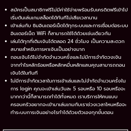
สมัครเป็นสมาชิกฟรีไม่มีค่าใช้จ่ายพร้อมรับเครดิตฟรีเข้าไป
เริ่มต้นเล่นเกมสล็อตได้ทันทีไม่เสียเวลานาน
เข้าเล่นกับ ซิมอินเตอร์เน็ตได้ทุกระบบและการเชื่อมต่อระบบ
อินเตอร์เน็ต WiFi ก็สามารถใช้ได้ด้วยเช่นเดียวกัน
เล่นได้ทุกที่เติมเงินได้ตลอด 24 ชั่วโมง เป็นความสะดวก
สบายสำหรับการหาเงินเป็นอย่างมาก
ถอนเงินได้ไม่จำกัดจำนวนครั้งและไม่มีการจำกัดวงเงิน
จากกำไรหลักร้อยหรือหลักหมื่นหลักแสนคุณสามารถถอน
เงินได้ในทันที
ไม่มีการจำกัดเวลาในการเข้าเล่นและไม่จำกัดจำนวนครั้งใน
การ login คุณจะเข้าเล่นวันละ 5 รอบหรือ 10 รอบหรือจะ
มากกว่านี้ก็สามารถทำได้ทั้งหมด เราบริการให้คนแบบ
ครอบครัวอยากจะเข้ามาเล่นเกมกับเราช่วงเวลาไหนหรือจะ
ทำระบบการเงินอย่างไรทำได้ด้วยตัวเองทุกขั้นตอน