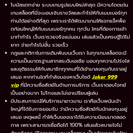
โบนัสแตกง่าย ระบบเกมรูปแบบใหม่ล่าสุด มีความโดดเด่น
เกมสล็อตที่นี่จะมอบเงินรางวัลและกำไรให้กับเมมเบอร์ทุก
ท่านได้อย่างดีที่สุด เพราะเราได้พัฒนาเกมให้แจกแจ็คพ็อ
ตก้อนใหญ่ให้กับเมมเบอร์ทุกคน ทุกวัน ใครที่ต้องการเข้า
มาทำกำไร เว็บเรารวยจริงแน่นอน เล่นแล้วเป็นเศรษฐีได้ไม่
ยาก จ่ายกำไรไม่อั้น รวยเร็ว
กฎและกติกาในการเดิมพันบนเว็บเรา ในทุกเกมสล็อตจะมี
ความเป็นมาตรฐานสากลระดับเอเชีย มอบทุกความโปร่งใส
และยุติธรรมให้กับสมาชิกทุกคนที่ได้เข้ามาลงทุนกับเราอยู่
เสมอ หากท่านใดที่กำลังมองหาเว็บไซต์
Joker 999
vip
ที่มีความซื่อสัตย์ในด้านการบริการ เว็บเราตอบโจทย์
เป็นอย่างมาก ไม่โกงและไม่เอาเปรียบผู้เล่น
มีประสบการณ์ให้บริการมายาวนาน เราคือเว็บพนันเจ้า
ใหญ่ที่ได้รับการยอมรับ ว่ามีความซื่อสัตย์กับนักลงทุนอยู่
เสมอ เหตุผลนี้ ทำให้เว็บของเราได้รับความนิยมมาตลอด
กาล เพราะสามารถเชื่อถือได้ 100% เล่นแล้วสบายใจไม่