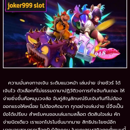
ความมั่นคงทางเงิน ระดับแนวหน้า เล่นง่าย จ่ายชัวร์ ได้
เงินไว ตัวเลือกที่ไม่ธรรมดามาปฏิวัติวงการทำเงินกันเถอะ ให้
ง่ายยิ่งขึ้นคือหมุนวงล้อ จับคู่สัญลักษณ์รับเงินทันทีไม่ต้อง
ออกแรงให้เหนื่อย ไม่ต้องคิดมาก ทุกอย่างเล่นง่าย นี่จึงเป็น
ข้อได้เปรียบ สำหรับคนชอบเล่นเกมสล็อต ตัดสินใจเล่น หัก
ง่ายนิดเดียว เราแจกโปรโมชั่นมากมาย สิทธิประโยชน์อีก
มากมายสามารถเลือกรับได้ทุกคน ในยุคเศรษฐกิจตกต่ำแบบนี้