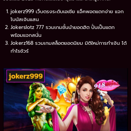
jokerz999 เว็บตรงระดับเอเชีย แจ็คพอตแตกง่าย แจก
โบนัสเงินแสน
Jokerslotz 777 รวมเกมชั้นนำยอดฮิต ปั่นเป็นแตก
พร้อมแจกสนั่น
Jokerz168 รวมเกมสล็อตยอดนิยม มิติใหม่การทำเงิน ได้
กำไรชัวร์