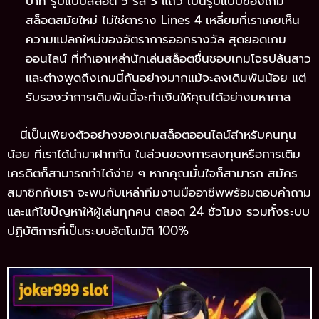
บาท รูปแบบสล็อต 5 รีล 3 แถว เป็นรูปแบบของเกม
สล็อตสมัยใหม่ ไม่ใช่ตาราง Lines 4 เหลี่ยมที่เราเคยเห็น
ความแปลกใหม่ของอัตราการออกรางวัล สุดยอดเกม
ออนไลน์ ที่ทำเอาเหล่านักเล่นสล็อตชื่นชอบเกมโจรปล้นสาว
และต่างพูดถึงเกมนี้กันอย่างมากแม้จะลงเดิมพันน้อย แต่
รับรองว่าการเดิมพันนี้จะทำเงินให้คุณได้อย่างมหาศาล
นี่เป็นเพียงตัวอย่างของเกมสล็อตออนไลน์สำหรับคนทุน
น้อย ที่เราได้นำมาฝากกัน ในส่วนของการลงทุนหรือการเติม
เครดิตก็สามารถทำได้ง่าย ๆ หากคุณมั่นใจก็สามารถ สมัคร
สมาชิกกับเรา จะพบกับเหล่าทีมงานมืออาชีพพร้อมตอบคำถาม
และแก้ไขปัญหาให้ผู้เล่นทุกคน ตลอด 24 ชั่วโมง รวมทั้งระบบ
ปฏิบัติการที่เป็นระบบอัตโนมัติ 100%