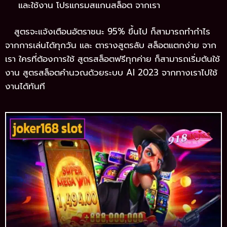
และใช้งาน โปรแกรมสแกนสล็อต จากเรา
สูตรจะแจ้งเตือนอัตราชนะ 95% ขึ้นไป ก็สามารถทำกำไร
จากการเล่นได้ทุกวัน และ ตารางสูตรลับ สล็อตแตกง่าย จาก
เรา ใครที่ต้องการใช้ สูตรสล็อตฟรีทุกค่าย ก็สามารถเริ่มต้นใช้
งาน สูตรสล็อตคำนวณด้วยระบบ AI 2023 จากทางเราไปใช้
งานได้ทันที