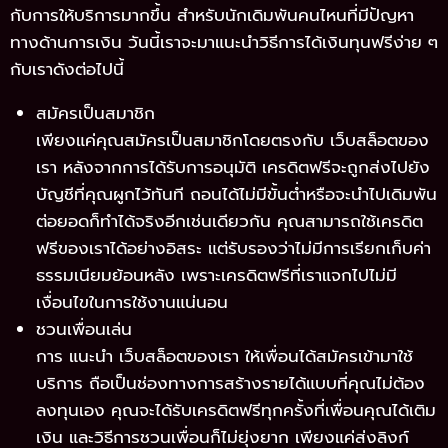
กับการให้บริการมากขึ้น สำหรับนักเดิมพันคนไหนที่มีปัญหา
ทางด้านการเงิน วันนี้เราจะมาแนะนำวิธีการได้เงินทุนฟรีง่าย ๆ
กับเราดังต่อไปนี้
สมัครเป็นสมาชิก
เพียงแค่คุณสมัครเป็นสมาชิกโดยตรงกับ เว็บสล็อตของ
เรา หลังจากการได้รับการอนุมัติ เครดิตฟรีจะถูกส่งไปยัง
บัญชีที่คุณผูกไว้ทันที ถอนได้ไม่มีขั้นต่ำหรือจะนำไปเดิมพัน
ต่อยอดก็ทำได้จริงอีกเช่นเดียวกัน คุณสามารถใช้เครดิต
ฟรีของเราได้อย่างอิสระ แต่รับรองว่าไม่มีการเรียกเก็บค่า
ธรรมเนียมย้อนหลัง เพราะเครดิตฟรีที่เราแจกไปไม่มี
เงื่อนไขในการใช้งานแน่นอน
ชวนเพื่อนเล่น
การ แนะนำ เว็บสล็อตของเรา ให้เพื่อนได้สมัครเข้ามาใช้
บริการ ถือเป็นช่องทางการสร้างรายได้แบบที่คุณไม่ต้อง
ลงทุนเอง คุณจะได้รับเครดิตฟรีทุกครั้งที่เพื่อนคุณได้เติม
เงิน และวิธีการชวนเพื่อนก็ไม่ยุ่งยาก เพียงแค่ส่งลิงก์