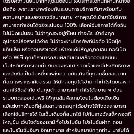
ได้รับความนิยมมากที่สุดในตอนนี้ ใช้บริการได้ทันทีผ่านหน้าจอ
มือถือ เพราะเรามาพร้อมกับระบบการบริการที่มาพร้อมกับ
ความสนุกและของรางวัลมากมาย หากคุณได้เข้ามาใช้บริการ
สามารถทำเงินได้จริงแน่นอน 100% เลือกใช้บริการได้ทั้งวัน
ไม่มีปิดแน่นอน ไม่ว่าคุณจะอยู่ที่ไหน ทำอะไร เข้าถึงทุก
อุปกรณ์สื่อสารได้ง่าย ไม่ว่าจะผ่านโทรศัพท์มือถือ โน๊ตบุ๊ค
แท็บเล็ต หรือคอมพิวเตอร์ เพียงแค่มีสัญญาณอินเทอร์เน็ต
หรือ WiFi คุณก็สามารถสัมผัสกับเกมสล็อตออนไลน์บน
เว็บไซต์บริการเกมทำเงินของเราได้ รวดเร็วและมีประสิทธิภาพ
และยังถือเป็นอีกหนึ่งแหล่งความบันเทิงที่ทุกคนชื่นชอบมาก
ที่สุด เพราะเราคัดสรรมาให้นักลงทุนได้เข้ามาทำกำไรโดยเฉพาะ
สนุกไร้ขีดจำกัด ต้นทุนต่ำ สามารถทำกำไรได้สบาย ๆ ด้วย
ระบบทดลองเล่นฟรี ให้คุณสัมผัสเกมโดยไม่ต้องเสียเงิน
แม้แต่บาทเดียวที่ผู้เล่นสามารถสนุกได้อย่างไร้กังวลสามารถ
เลือกใช้บริการได้ ในเว็บเดียวก็สนุกได้ ไปกับรางวัลแจ็คพอตที่
ใหญ่ขึ้น เว็บไซต์ของเรามีทั้งโปรโมชั่น โปรโมชั่นฝาก ถอน
และโปรโมชั่นอื่นๆ อีกมากมาย สำหรับสมาชิกทุกท่าน มารับได้