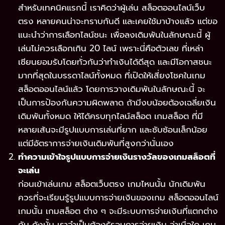
สำหรับเทคนิคแรกนี้ เราคิดว่าผู้เล่น สล็อตออนไลน์เว็บ
ตรง หลายคนน่าจะทราบกันดี และเคยใช้มาบ้างแล้ว แต่ขอ
แนะนำว่าการเลือกไลน์ชนะ เพื่อลงเดิมพันในลักษณะนี้ ผู้
เล่นไม่ควรเลือกเกิน 20 ไลน์ เพราะนี่คือตัวเลข ที่เหล่า
เซียนยอมรับโดยทั่วกันว่าทำเงินได้ดีสุด และมีโอกาสชนะ
มากที่สุดในบรรดาไลน์ทั้งหมด ที่เปิดให้เสี่ยงโชคในเกม
สล็อตออนไลน์แล้ว โดยการวางเดิมพันในลักษณะนี้ จะ
เป็นการป้องกันความผิดพลาด ถ้ามีงบน้อยต้องเฉลี่ยเงิน
เดิมพันทั้งหมด ให้ได้ครบทุกไลน์สล็อต เกมสล็อต ที่มี
หลายเส้นจะมีรูปแบบการเล่นที่ยาก และซับซ้อนเล็กน้อย
แต่มีอัตราการจ่ายเงินเดิมพันที่สูงกว่านั่นเอง
ทำความเข้าใจรูปแบบการจ่ายเงินรางวัลของเกมสล็อตที่
จะเล่น
ก่อนเข้าเล่นเกม สล็อตเว็บตรง เกมไหนนั้น นักเดิมพัน
ควรที่จะเรียนรู้รูปแบบการจ่ายเงินของเกม สล็อตออนไลน์
เกมนั้น เกมสล็อต ต่าง ๆ จะมีระบบการจ่ายเงินที่แตกต่าง
กัน ดังนั้น เราจำเป็นต้องรู้รอบการจ่ายเงิน ว่าเมื่อใด เกม