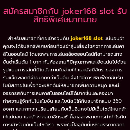
สมัครสมาชิกกับ joker168 slot รับ
สิทธิพิเศษมากมาย
สำหรับสมาชิกที่เคยเข้าร่วมกับ
joker168 slot
แน่นอนว่า
คุณจะได้รับสิทธิพิเศษก่อนที่จะเข้าลุ้นเสี่ยงโชคจากการเล่นคา
สิโนออนไลน์ โดยเฉพาะการเล่นสล็อตออนไลน์ที่สามารถแทง
ขั้นต่ำเริ่มต้น 1 บาท กับห้องเกมที่มีคุณภาพและอัดแน่นไปด้วย
รูปแบบการเล่นที่มีโบนัสภายในจ่ายให้ และยังมีอัตราของการ
รับแจ็คพอตที่จ่ายมากกว่าเว็บอื่น จึงได้มีการเพิ่มฟังก์ชันรับ
โบนัสภายในเพื่อที่จะผลักดันให้สมาชิกเพิ่มความสนุก และมี
อรรถรสกับการเล่นคาสิโนออนไลน์ได้มากขึ้นและลองมา
ทำความรู้จักกับโปรโมชั่น และโบนัสมีให้กับสมาชิกแบบ 360
องศา และหากจะเปรียบเทียบกับเว็บอื่นคงไม่มีเว็บไซต์ไหนกล้า
ให้แน่นอน และถ้าหากสมาชิกรอช้าก็อาจจะพลาดการทำกำไรกับ
การเข้าร่วมกับเว็บไซต์เรา เพราะในปัจจุบันนี้เหล่าบรรดาคอคา