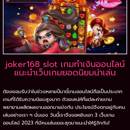
joker168 slot เกมทำเงินออนไลน์
แนะนำเว็บเกมยอดนิยมน่าเล่น
ต้องยอมรับว่าในช่วงหลายปีมานี้เกมออนไลน์ถือเป็นประเภท
เกมที่ได้รับความนิยมสูงมาก ด้วยเสน่ห์ที่แต่ละค่ายเกม
พยายามผลิตผลงานออกมาแข่งกัน ประโยชน์จึงตกอยู่กับคน
เล่นอย่างเรา ๆ นั่นเอง วันนี้เราจึงขอหยิบเอา 3 เว็บเกม
ออนไลน์ 2023 ที่มีคนเล่นเยอะสุดมาแนะนำให้รู้จักกัน!