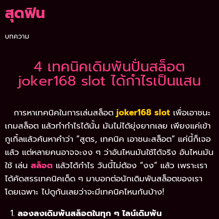
สุดฟิน
บทความ
4 เทคนิคเดิมพันปั่นสล็อต
joker168 slot ได้กำไรเป็นแสน
การหาเทคนิคในการเล่นสล็อต
joker168 slot
เพื่อเอาชนะ
เกมสล็อต แล้วทำกำไรได้นั้น มันไม่ได้ยุ่งยากเลย เพียงแค่เข้า
กูเกิ้ลแล้วค้นหาคำว่า “สูตร, เทคนิค เอาชนะสล็อต” แค่นี้ก็เจอ
แล้ว แต่หลายคนอาจจะงง ๆ ว่าอันไหนมันใช้ได้จริง อันไหนมัน
ใช้ เล่น
สล็อต
แล้วได้กำไร วันนี้ไม่ต้อง “งง” แล้ว เพราะเรา
ได้คัดสรรเทคนิคเด็ด ๆ มาบอกต่อนักเดิมพันสล็อตของเรา
โดยเฉพาะ ไปดูกันเลยว่าจะมีเทคนิคไหนกันบ้าง!
ลองลงเดิมพันสล็อตในทุก ๆ ไลน์เดิมพัน