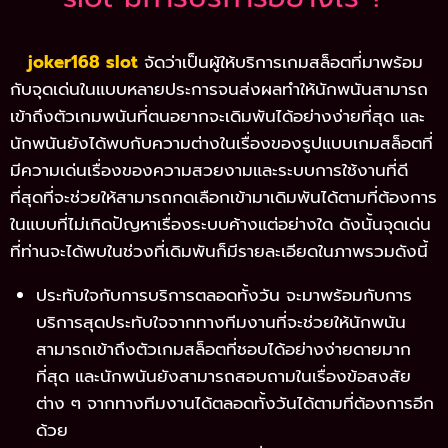
joker168 slot
จัดว่าเป็นผู้ให้บริการเกมสล็อตที่มาพร้อม
กับจุดเด่นในแบบหลายประการจนส่งผลทำให้นักพนันสามารถ
เข้าถึงตัวเกมพนันที่ตนอยากจะเดิมพันได้อย่างง่ายที่สุด และ
นักพนันยังได้พบกับความต่างในเรื่องของรูปแบบเกมสล็อตที่
มีความเด่นเรื่องของความสวยงามและระบบการใช้งานที่ดี
ที่สุดที่จะช่วยให้สามารถกดเลือกเข้ามาเดิมพันได้ตามที่ต้องการ
ในแบบที่ไม่เกิดปัญหาเรื่องระบบค้างแต่อย่างใด ดังนั้นจุดเด่น
ที่ท่านจะได้พบในช่วงที่เดิมพันก็มีรายละเอียดในภาพรวมดังนี้
ประทับใจกับการบริการตลอดทั้งวัน จะมาพร้อมกับการ
บริการสุดประทับใจจากทางทีมงานที่จะช่วยให้นักพนัน
สามารถเข้าถึงตัวเกมสล็อตที่ชอบได้อย่างง่ายดายมาก
ที่สุด และนักพนันยังสามารถสอบถามในเรื่องข้อสงสัย
ต่าง ๆ จากทางทีมงานได้ตลอดทั้งวันได้ตามที่ต้องการอีก
ด้วย