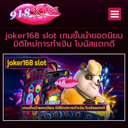
joker168 slot เกมชั้นนำยอดนิยม
มิติใหม่การทำเงิน โบนัสแตกดี