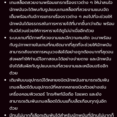
เกมสล็อตสวยงามพร้อมแทรกเรื่องราวต่าง ๆ ให้น่าสนใจ
นักพนันจะได้พบกับรูปแบบเกมสล็อตที่สวยงามแบบจัด
เต็มพร้อมกับมีการแทรกเรื่องราวต่าง ๆ ลงไปที่จะช่วยให้
นักพนันได้อรรถรสในการหารายได้ที่มากขึ้นกว่าเดิม พร้อม
กับมีส่วนช่วยให้การหารายได้ดูไม่น่าเบื่ออีกด้วย
ระบบเกมที่มีภาพที่สวยงามและมีความคมชัด จะมาพร้อม
กับรูปภาพภายในเกมที่คมชัดมากที่สุดที่จะช่วยให้นักพนัน
สามารถสังเกตการหมุนวงล้อได้อย่างถูกต้องมากที่สุดจน
ส่งผลทำให้ท่านมีโอกาสชนะได้อย่างง่ายดาย และนักพนัน
ยังได้สัมผัสกับรูปแบบเกมที่สวยงามและเหมือนจริงอีก
ด้วย
เดิมพันบนอุปกรณ์ได้หลายชนิดนักพนันสามารถเดิมพัน
เกมสล็อตได้บนอุปกรณ์ที่หลากหลายชนิดตัวอย่างเช่น
เครื่องคอมพิวเตอร์ โทรศัพท์มือถือ ไอแพด และยัง
สามารถเดิมพันเกมสล็อตได้บนแท็บเล็ตเกือบทุกรุ่นอีก
ด้วย
มีทุนไม่มากก็เลือกเดิมพันได้สำหรับนักพนันที่มีทุนไม่มากก็