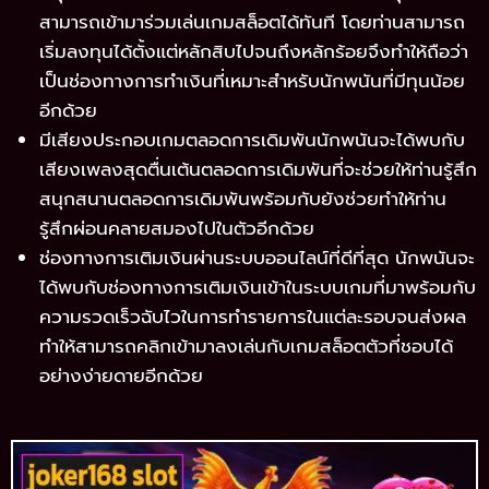
สามารถเข้ามาร่วมเล่นเกมสล็อตได้ทันที โดยท่านสามารถ
เริ่มลงทุนได้ตั้งแต่หลักสิบไปจนถึงหลักร้อยจึงทำให้ถือว่า
เป็นช่องทางการทำเงินที่เหมาะสำหรับนักพนันที่มีทุนน้อย
อีกด้วย
มีเสียงประกอบเกมตลอดการเดิมพันนักพนันจะได้พบกับ
เสียงเพลงสุดตื่นเต้นตลอดการเดิมพันที่จะช่วยให้ท่านรู้สึก
สนุกสนานตลอดการเดิมพันพร้อมกับยังช่วยทำให้ท่าน
รู้สึกผ่อนคลายสมองไปในตัวอีกด้วย
ช่องทางการเติมเงินผ่านระบบออนไลน์ที่ดีที่สุด นักพนันจะ
ได้พบกับช่องทางการเติมเงินเข้าในระบบเกมที่มาพร้อมกับ
ความรวดเร็วฉับไวในการทำรายการในแต่ละรอบจนส่งผล
ทำให้สามารถคลิกเข้ามาลงเล่นกับเกมสล็อตตัวที่ชอบได้
อย่างง่ายดายอีกด้วย