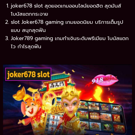
joker678 slot สุดยอดเกมออนไลน์ยอดฮิต สุดมันส์
โบนัสแตกกระจาย
slot Joker678 gaming เกมยอดนิยม บริการเต็มรูป
แบบ สนุกสุดฟิน
Joker789 gaming เกมทำเงินระดับพรีเมียม โบนัสแตก
ไว กำไรสุดฟิน