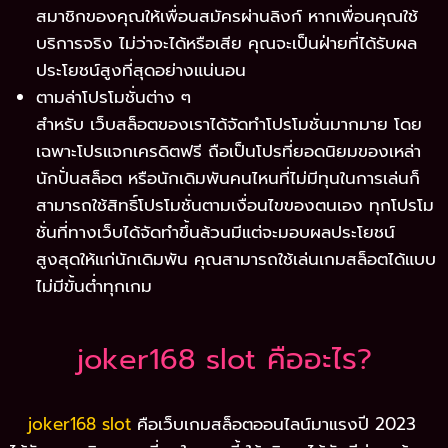
สมาชิกของคุณให้เพื่อนสมัครผ่านลิงก์ หากเพื่อนคุณใช้
บริการจริง ไม่ว่าจะได้หรือเสีย คุณจะเป็นฝ่ายที่ได้รับผล
ประโยชน์สูงที่สุดอย่างแน่นอน
ตามล่าโปรโมชั่นต่าง ๆ
สำหรับ เว็บสล็อตของเราได้จัดทำโปรโมชั่นมากมาย โดย
เฉพาะโปรแจกเครดิตฟรี ถือเป็นโปรที่ยอดนิยมของเหล่า
นักปั่นสล็อต หรือนักเดิมพันคนไหนที่ไม่มีทุนในการเล่นก็
สามารถใช้สิทธิ์โปรโมชั่นตามเงื่อนไขของตนเอง ทุกโปรโม
ชั่นที่ทางเว็บได้จัดทำขึ้นล้วนมีแต่จะมอบผลประโยชน์
สูงสุดให้แก่นักเดิมพัน คุณสามารถใช้เล่นเกมสล็อตได้แบบ
ไม่มีขั้นต่ำทุกเกม
joker168 slot คืออะไร?
joker168 slot
คือเว็บเกมสล็อตออนไลน์มาแรงปี 2023