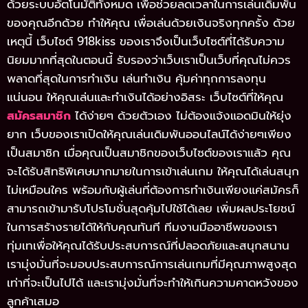
ด้วยระบบอัตโนมัติทั้งหมด เพื่อช่วยลดเวลาในการเล่นเดิมพัน
ของคุณอีกด้วย ทำให้คุณ เพื่อเล่นด้วยเงินจริงทุกครั้ง ด้วย
เหตุนี้ เว็บไซต์ 918kiss ของเราจึงเป็นเว็บไซต์ที่ได้รับความ
นิยมมากที่สุดในตอนนี้ รับรองว่าเว็บเราเป็นเว็บที่คุณไม่ควร
พลาดที่สุดในการทำเงิน เล่นทำเงิน คุ้มค่าทุกการลงทุน
แน่นอน ให้คุณเล่นและทำเงินได้อย่างอิสระ เว็บไซต์ที่ให้คุณ
สมัครสมาชิก
ได้ง่ายๆ ด้วยตัวเอง ไม่ต้องแจ้งแอดมินให้ยุ่ง
ยาก เว็บของเราเปิดให้คุณเล่นเดิมพันออนไลน์ได้ง่ายๆเพียง
เป็นสมาชิก เมื่อคุณเป็นสมาชิกของเว็บไซต์ของเราแล้ว คุณ
จะได้รับสิทธิพิเศษมากมายในการเข้าเล่นเกม ให้คุณได้เล่นสนุก
ไม่เหมือนใคร พร้อมกับผู้เล่นที่ต้องการทำเงินเพียงแค่สมัครก็
สามารถเข้ามารับโปรโมชั่นสุดคุ้มไปใช้ได้เลย เพิ่มผลประโยชน์
ในการสร้างรายได้ให้กับคุณทันที ทีมงานมืออาชีพของเรา
ทุ่มเทเพื่อให้คุณได้รับประสบการณ์ที่ปลอดภัยและสนุกสนาน
เรามุ่งมั่นที่จะมอบประสบการณ์การเล่นเกมที่มีคุณภาพสูงสุด
เท่าที่จะเป็นไปได้ และเรามุ่งมั่นที่จะทำให้เกินความคาดหวังของ
ลูกค้าเสมอ