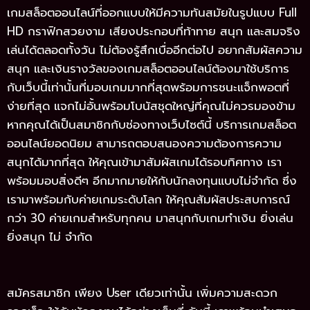
เกมสล็อตออนไลน์ที่ออกแบบให้มีความทันสมัยในรูปแบบ Full
HD กราฟิกสวยงาม เสียงประกอบที่ท้าทาย สนุก และสมจริง
เล่นได้ตลอดทั้งวัน ไม่ต้องรู้สึกเบื่ออีกต่อไป อยากสัมผัสความ
สนุก และเงินรางวัลของเกมสล็อตออนไลน์ต้องมาใช้บริการ
กับเว็บนี้เท่านั้นที่มอบเกมมากที่สุดพร้อมการชนะแจ็กพอตที่
ง่ายที่สุด แจกไม่อั้นพร้อมโบนัสชุดใหญ่ที่คุณไม่ควรมองข้าม
หากคุณได้เป็นสมาชิกกับช่องทางเว็บไซต์นี้ บริการเกมสล็อต
ออนไลน์ยอดนิยม สามารถตอบสนองความต้องการความ
สนุกได้มากที่สุด ให้คุณเข้ามาสัมผัสเกมได้รอบทิศทาง เรา
พร้อมมอบสิ่งดีๆ อีกมากมายให้กับนักลงทุนแบบไม่จำกัด ซึ่ง
เรามาพร้อมกับค่ายเกมระดับโลก ให้คุณสัมผัสประสบการณ์
กว่า 30 ค่ายเกมสำหรับทุกคน มาสนุกกับเกมทำเงิน ยิ่งเล่น
ยิ่งสนุก ไม่ จำกัด
สมัครสมาชิก เพียง User เดียวเท่านั้น เพิ่มความสะดวก