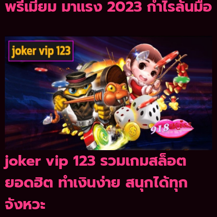
พรีเมียม มาแรง 2023 กำไรล้นมือ
joker vip 123 รวมเกมสล็อต
ยอดฮิต ทำเงินง่าย สนุกได้ทุก
จังหวะ