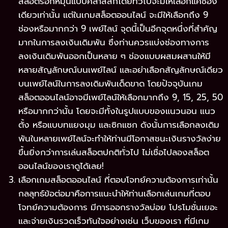
สล็อตรอกหมุนแบบคลาสสิกโดยทั่วไปจะมีให้เลือกแค่ช่อง
เดียวเท่านั้น แต่ในเกมสล็อตออนไลน์ จะมีให้เลือกถึง 9
ช่องหรือมากกว่า 9 เพย์ไลน์ จุดนี้เป็นอีกจุดหนึ่งที่สำคัญ
มากในการลงเงินเดิมพัน ซึ่งท่านควรแบ่งช่องทางการ
ลงเงินเดิมพันออกเป็นหลาย ๆ ช่องแบบผสมผสานให้มี
หลายสัญลักษณ์บนเพย์ไลน์ และอย่าเลือกสัญลักษณ์เดียว
บนเพย์ไลน์ในการลงเดิมพันเด็ดขาด โดยปัจจุบันเกม
สล็อตออนไลน์อาจมีเพย์ไลน์ให้เลือกมากถึง 9, 15, 25, 50
หรือมากกว่านั้น โดยจะมีทั้งในรูปแบบของแนวนอน แนว
ตั้ง หรือแบบทแยงมุม และซิกแซก ดังนั้นการเลือกลงเดิม
พันในหลายเพย์ไลน์จะทำให้ท่านมีโอกาสชนะเงินรางวัลง่าย
ขึ้นยิ่งกว่าการเล่นสล็อตปกติทั่วไป ไม่เชื่อไปลองสล็อต
ออนไลน์ของเราดูได้เลย!
เลือกเกมสล็อตออนไลน์ ที่ตอบโจทย์ความต้องการเท่านั้น
กลลุทธ์ข้อต่อมาคือการแนะนำให้ท่านเลือกเล่นเกมที่ตอบ
โจทย์ความต้องการ มีการออกรางวัลบ่อย โปรโมชั่นเยอะ
และจ่ายเงินรวดเร็วทันใจอย่างเช่น เว็บของเรา ที่มีเกม