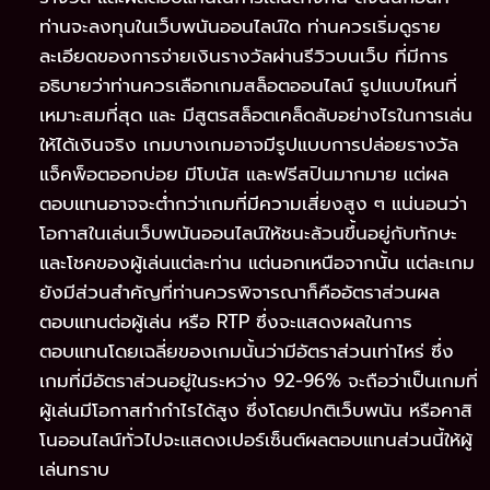
ท่านจะลงทุนในเว็บพนันออนไลน์ใด ท่านควรเริ่มดูราย
ละเอียดของการจ่ายเงินรางวัลผ่านรีวิวบนเว็บ ที่มีการ
อธิบายว่าท่านควรเลือกเกมสล็อตออนไลน์ รูปแบบไหนที่
เหมาะสมที่สุด และ มีสูตรสล็อตเคล็ดลับอย่างไรในการเล่น
ให้ได้เงินจริง เกมบางเกมอาจมีรูปแบบการปล่อยรางวัล
แจ็คพ็อตออกบ่อย มีโบนัส และฟรีสปินมากมาย แต่ผล
ตอบแทนอาจจะต่ำกว่าเกมที่มีความเสี่ยงสูง ๆ แน่นอนว่า
โอกาสในเล่นเว็บพนันออนไลน์ให้ชนะล้วนขึ้นอยู่กับทักษะ
และโชคของผู้เล่นแต่ละท่าน แต่นอกเหนือจากนั้น แต่ละเกม
ยังมีส่วนสำคัญที่ท่านควรพิจารณาก็คืออัตราส่วนผล
ตอบแทนต่อผู้เล่น หรือ RTP ซึ่งจะแสดงผลในการ
ตอบแทนโดยเฉลี่ยของเกมนั้นว่ามีอัตราส่วนเท่าไหร่ ซึ่ง
เกมที่มีอัตราส่วนอยู่ในระหว่าง 92-96% จะถือว่าเป็นเกมที่
ผู้เล่นมีโอกาสทำกำไรได้สูง ซึ่งโดยปกติเว็บพนัน หรือคาสิ
โนออนไลน์ทั่วไปจะแสดงเปอร์เซ็นต์ผลตอบแทนส่วนนี้ให้ผู้
เล่นทราบ