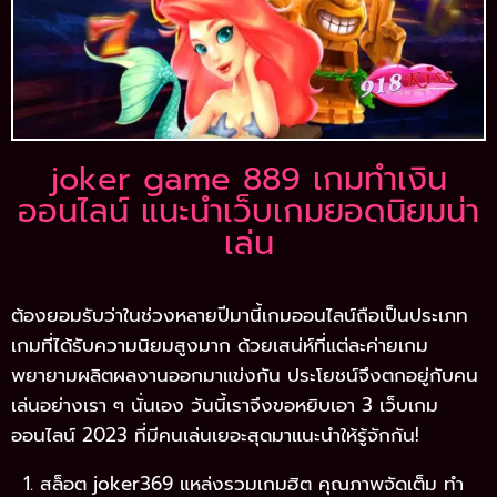
joker game 889 เกมทำเงิน
ออนไลน์ แนะนำเว็บเกมยอดนิยมน่า
เล่น
ต้องยอมรับว่าในช่วงหลายปีมานี้เกมออนไลน์ถือเป็นประเภท
เกมที่ได้รับความนิยมสูงมาก ด้วยเสน่ห์ที่แต่ละค่ายเกม
พยายามผลิตผลงานออกมาแข่งกัน ประโยชน์จึงตกอยู่กับคน
เล่นอย่างเรา ๆ นั่นเอง วันนี้เราจึงขอหยิบเอา 3 เว็บเกม
ออนไลน์ 2023 ที่มีคนเล่นเยอะสุดมาแนะนำให้รู้จักกัน!
สล็อต joker369 แหล่งรวมเกมฮิต คุณภาพจัดเต็ม ทำ