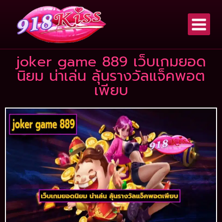
joker game 889 เว็บเกมยอด
นิยม น่าเล่น ลุ้นรางวัลแจ็คพอต
เพียบ