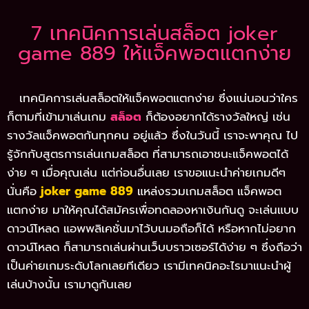
7 เทคนิคการเล่นสล็อต joker
game 889 ให้แจ็คพอตแตกง่าย
เทคนิคการเล่นสล็อตให้แจ็คพอตแตกง่าย ซึ่งแน่นอนว่าใคร
ก็ตามที่เข้ามาเล่นเกม
สล็อต
ก็ต้องอยากได้รางวัลใหญ่ เช่น
รางวัลแจ็คพอตกันทุกคน อยู่แล้ว ซึ่งในวันนี้ เราจะพาคุณ ไป
รู้จักกับสูตรการเล่นเกมสล็อต ที่สามารถเอาชนะแจ็คพอตได้
ง่าย ๆ เมื่อคุณเล่น แต่ก่อนอื่นเลย เราขอแนะนำค่ายเกมดีๆ
นั่นคือ
joker game 889
แหล่งรวมเกมสล็อต แจ็คพอต
แตกง่าย มาให้คุณได้สมัครเพื่อทดลองหาเงินกันดู จะเล่นแบบ
ดาวน์โหลด แอพพลิเคชั่นมาไว้บนมอถือก็ได้ หรือหากไม่อยาก
ดาวน์โหลด ก็สามารถเล่นผ่านเว็บบราวเซอร์ได้ง่าย ๆ ซึ่งถือว่า
เป็นค่ายเกมระดับโลกเลยทีเดียว เรามีเทคนิคอะไรมาแนะนำผู้
เล่นบ้างนั้น เรามาดูกันเลย