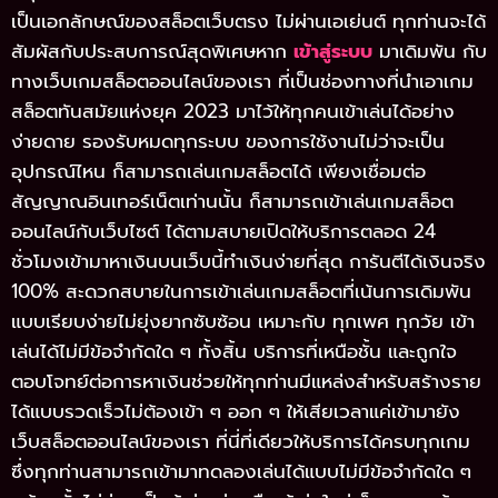
เป็นเอกลักษณ์ของสล็อตเว็บตรง ไม่ผ่านเอเย่นต์ ทุกท่านจะได้
สัมผัสกับประสบการณ์สุดพิเศษหาก
เข้าสู่ระบบ
มาเดิมพัน กับ
ทางเว็บเกมสล็อตออนไลน์ของเรา ที่เป็นช่องทางที่นำเอาเกม
สล็อตทันสมัยแห่งยุค 2023 มาไว้ให้ทุกคนเข้าเล่นได้อย่าง
ง่ายดาย รองรับหมดทุกระบบ ของการใช้งานไม่ว่าจะเป็น
อุปกรณ์ไหน ก็สามารถเล่นเกมสล็อตได้ เพียงเชื่อมต่อ
สัญญาณอินเทอร์เน็ตเท่านนั้น ก็สามารถเข้าเล่นเกมสล็อต
ออนไลน์กับเว็บไซต์ ได้ตามสบายเปิดให้บริการตลอด 24
ชั่วโมงเข้ามาหาเงินบนเว็บนี้ทำเงินง่ายที่สุด การันตีได้เงินจริง
100% สะดวกสบายในการเข้าเล่นเกมสล็อตที่เน้นการเดิมพัน
แบบเรียบง่ายไม่ยุ่งยากซับซ้อน เหมาะกับ ทุกเพศ ทุกวัย เข้า
เล่นได้ไม่มีข้อจำกัดใด ๆ ทั้งสิ้น บริการที่เหนือชั้น และถูกใจ
ตอบโจทย์ต่อการหาเงินช่วยให้ทุกท่านมีแหล่งสำหรับสร้างราย
ได้แบบรวดเร็วไม่ต้องเข้า ๆ ออก ๆ ให้เสียเวลาแค่เข้ามายัง
เว็บสล็อตออนไลน์ของเรา ที่นี่ที่เดียวให้บริการได้ครบทุกเกม
ซึ่งทุกท่านสามารถเข้ามาทดลองเล่นได้แบบไม่มีข้อจำกัดใด ๆ