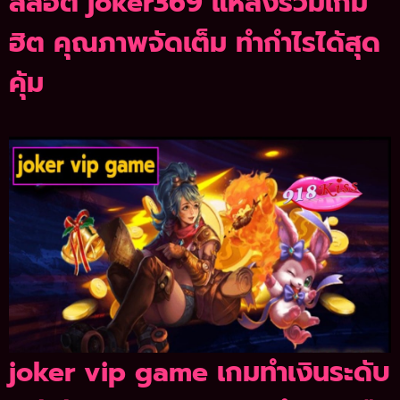
สล็อต joker369 แหล่งรวมเกม
ฮิต คุณภาพจัดเต็ม ทำกำไรได้สุด
คุ้ม
joker vip game เกมทำเงินระดับ