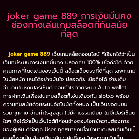
joker game 889 การเงินมั่นคง
ช่องทางเล่นเกมสล็อตที่ทันสมัย
ที่สุด
joker game 889
เว็บเกมสล็อตออนไลน์ ที่เรียกได้ว่าเป็น
เว็บที่มีระบบการเงินที่มั่นคง ปลอดภัย 100% เชื่อถือได้ ด้วย
คุณภาพที่โดดเด่นของเว็บนี้ สล็อตเว็บตรงที่ดีที่สุด เฉพาะเกม
โบนัสหนัก เล่นได้อย่างมั่นใจ ปลอดภัย เชื่อถือได้ จ่ายเต็ม
จำนวนไม่หักเปอร์เซ็นต์ ถอนกำไรด้วยระบบ Auto wallet
การฝากเงินเพื่อเล่นเกมสล็อตก็เช่นเดียวกัน slotxo พร้อม
ความทันสมัยด้วยระบบอัตโนมัติทั้งหมด เป็นเว็บยอดนิยม
รวมทุกค่าย จ่ายกำไรสูงสุด ไม่มีค่าธรรมเนียม ไม่มีเปอร์เซ็นต์
ใดๆ ถือได้ว่าเป็นเว็บไซต์ที่ค่อนข้างตอบโจทย์ความต้องการ
ของผู้เล่น ดีต่อทุก User ทุกสมาชิกเมื่อเข้ามาเดิมพันกับเว็บนี้
ต่างก็พูดเป็นเสียงเดียวกันว่าคุ้มที่จะสมัครลงทุนกับเว็บ