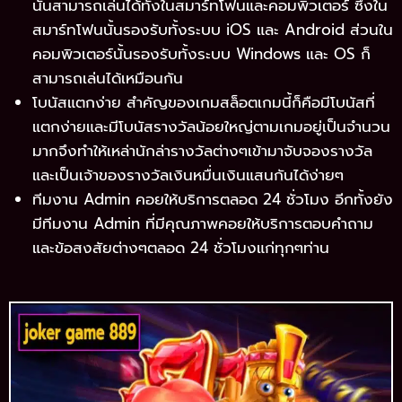
นั้นสามารถเล่นได้ทั้งในสมาร์ทโฟนและคอมพิวเตอร์ ซึ่งใน
สมาร์ทโฟนนั้นรองรับทั้งระบบ iOS และ Android ส่วนใน
คอมพิวเตอร์นั้นรองรับทั้งระบบ Windows และ OS ก็
สามารถเล่นได้เหมือนกัน
โบนัสแตกง่าย สำคัญของเกมสล็อตเกมนี้ก็คือมีโบนัสที่
แตกง่ายและมีโบนัสรางวัลน้อยใหญ่ตามเกมอยู่เป็นจำนวน
มากจึงทำให้เหล่านักล่ารางวัลต่างๆเข้ามาจับจองรางวัล
และเป็นเจ้าของรางวัลเงินหมื่นเงินแสนกันได้ง่ายๆ
ทีมงาน Admin คอยให้บริการตลอด 24 ชั่วโมง อีกทั้งยัง
มีทีมงาน Admin ที่มีคุณภาพคอยให้บริการตอบคำถาม
และข้อสงสัยต่างๆตลอด 24 ชั่วโมงแก่ทุกๆท่าน