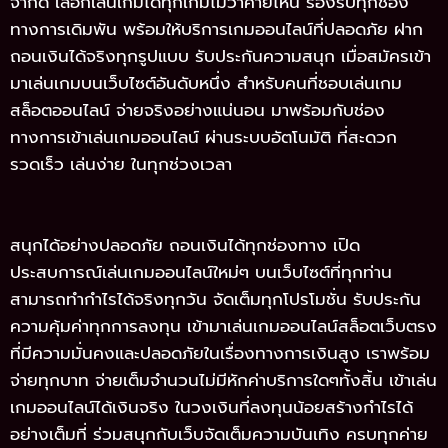
จำกัด เลือกเล่นเกมได้ทุกเกมไม่ว่าค่ายไหน รองรับทุกช่อง
ทางการเดิมพัน พร้อมให้บริการเกมออนไลน์ที่ปลอดภัย ฝาก
ถอนเงินได้จริงทุกรูปแบบ รับประกันความสนุก เมื่อสมัครเข้า
มาเล่นเกมบนเว็บไซต์อันดับหนึ่ง สำหรับคนที่ชอบเล่นเกม
สล็อตออนไลน์ จ่ายจริงอย่างแน่นอน มาพร้อมกับช่อง
ทางการเข้าเล่นเกมออนไลน์ ผ่านระบบอัตโนมัติ ที่สะดวก
รวดเร็ว เล่นง่าย ในทุกช่วงเวลา
สนุกได้อย่างปลอดภัย ถอนเงินได้ทุกช่องทาง เปิด
ประสบการณ์เล่นเกมออนไลน์ใหม่ๆ บนเว็บไซต์ที่ทุกท่าน
สามารถทำกำไรได้จริงทุกวัน จัดเต็มทุกโปรโมชั่น รับประกัน
ความคุ้มค่าทุกการลงทุน เข้ามาเล่นเกมออนไลน์สล็อตเว็บตรง
ที่มีความมั่นคงและปลอดภัยในเรื่องทางการเงินสูง เราพร้อม
จ่ายทุกบาท จ่ายเต็มจำนวนไม่มีหักค่าบริการใดๆทั้งสิ้น เข้าเล่น
เกมออนไลน์ได้เงินจริง ในวงเงินที่ลงทุนน้อยสร้างกำไรได้
อย่างเต็มที่ ร่วมสนุกกับเว็บจัดเต็มความบันเทิง ครบทุกค่าย