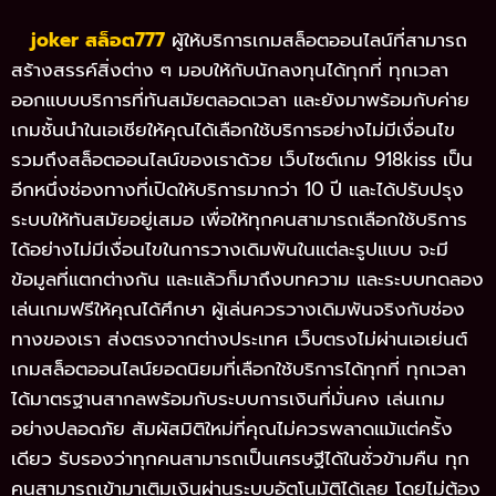
joker สล็อต777
ผู้ให้บริการเกมสล็อตออนไลน์ที่สามารถ
สร้างสรรค์สิ่งต่าง ๆ มอบให้กับนักลงทุนได้ทุกที่ ทุกเวลา
ออกแบบบริการที่ทันสมัยตลอดเวลา และยังมาพร้อมกับค่าย
เกมชั้นนำในเอเชียให้คุณได้เลือกใช้บริการอย่างไม่มีเงื่อนไข
รวมถึงสล็อตออนไลน์ของเราด้วย เว็บไซต์เกม 918kiss เป็น
อีกหนึ่งช่องทางที่เปิดให้บริการมากว่า 10 ปี และได้ปรับปรุง
ระบบให้ทันสมัยอยู่เสมอ เพื่อให้ทุกคนสามารถเลือกใช้บริการ
ได้อย่างไม่มีเงื่อนไขในการวางเดิมพันในแต่ละรูปแบบ จะมี
ข้อมูลที่แตกต่างกัน และแล้วก็มาถึงบทความ และระบบทดลอง
เล่นเกมฟรีให้คุณได้ศึกษา ผู้เล่นควรวางเดิมพันจริงกับช่อง
ทางของเรา ส่งตรงจากต่างประเทศ เว็บตรงไม่ผ่านเอเย่นต์
เกมสล็อตออนไลน์ยอดนิยมที่เลือกใช้บริการได้ทุกที่ ทุกเวลา
ได้มาตรฐานสากลพร้อมกับระบบการเงินที่มั่นคง เล่นเกม
อย่างปลอดภัย สัมผัสมิติใหม่ที่คุณไม่ควรพลาดแม้แต่ครั้ง
เดียว รับรองว่าทุกคนสามารถเป็นเศรษฐีได้ในชั่วข้ามคืน ทุก
คนสามารถเข้ามาเติมเงินผ่านระบบอัตโนมัติได้เลย โดยไม่ต้อง