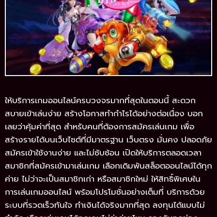
ให้บริการเกมออนไลน์ครบวงจรมากที่สุดในตอนนี้ สะดวก
สบายเข้าเล่นง่าย สร้างโอกาสทำกำไรได้อย่างต่อเนื่อง บอก
เลยว่าคุ้มค่าที่สุด สำหรับคนที่ต้องการสมัครเล่นเกม เพื่อ
สร้างรายได้บนเว็บไซต์ที่มีมาตรฐาน เว็บตรง มั่นคง ปลอดภัย
สมัครเข้าใช้งานง่าย และไม่ซับซ้อน เปิดให้บริการตลอดเวลา
สมาชิกที่สมัครเข้ามาเล่นเกม เลือกเดิมพันสล็อตออนไลน์ได้ทุก
ค่าย ไม่ว่าจะเป็นสมาชิกเก่า หรือสมาชิกใหม่ ให้สิทธิ์พิเศษใน
การเล่นเกมออนไลน์ พร้อมโปรโมชั่นอย่างเต็มที่ บริการด้วย
ระบบที่รวดเร็วทันใจ ทำเงินได้จริงมากที่สุด ลงทุนได้แบบไม่