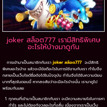
joker สล็อต777 เรามีสิทธิพิเศษ
อะไรให้บ้างมาดูกัน
การเข้ามาเป็นสมาชิกกับเรา
joker สล็อต777
จะมีสิทธิ
พิเศษอะไรบ้าง แล้วจะมีข้อดีอะไรในการใช้งานกับเรา ทำไมจึง
กลายเป็นเว็บไซต์ชื่อดังได้ในปัจจุบัน ทำไมจึงได้รับความนิยม
มากที่สุดในตอนนี้ หากสงสัยว่าจะมีอะไรบ้างนั้น เรามาดูไป
พร้อมกันเลย
ทุกคนที่เข้ามาเป็นสมาชิกกับเรา จะมีความสบายใจในการหา
กำไร และไม่ต้องกังวลอะไรทั้งสิ้น เนื่องจากเราเป็นเว็บ