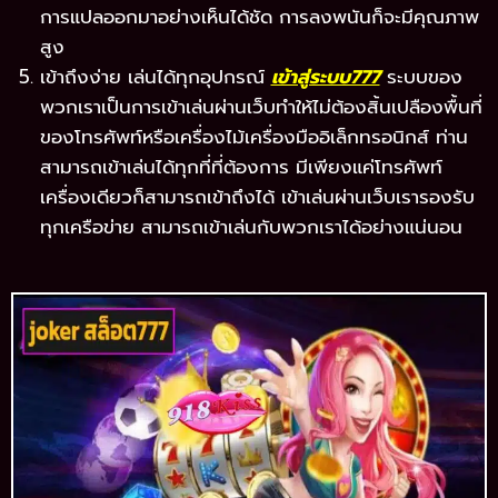
การแปลออกมาอย่างเห็นได้ชัด การลงพนันก็จะมีคุณภาพ
สูง
เข้าถึงง่าย เล่นได้ทุกอุปกรณ์
เข้าสู่ระบบ777
ระบบของ
พวกเราเป็นการเข้าเล่นผ่านเว็บทำให้ไม่ต้องสิ้นเปลืองพื้นที่
ของโทรศัพท์หรือเครื่องไม้เครื่องมืออิเล็กทรอนิกส์ ท่าน
สามารถเข้าเล่นได้ทุกที่ที่ต้องการ มีเพียงแค่โทรศัพท์
เครื่องเดียวก็สามารถเข้าถึงได้ เข้าเล่นผ่านเว็บเรารองรับ
ทุกเครือข่าย สามารถเข้าเล่นกับพวกเราได้อย่างแน่นอน