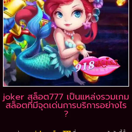
joker สล็อต777 เป็นแหล่งรวมเกม
สล็อตที่มีจุดเด่นการบริการอย่างไร
?