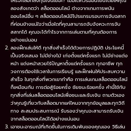
ไหร่จะเลือกลงทุนเงินเยอะ? เมื่อใดควรอ่อนโยนโดยให้คุณ
ลองสังเกตว่า สล็อตออนไลน์ ต่างจากเกมการพนัน
ออนไลน์อื่น ๆ สล็อตออนไลน์มีโปรแกรมรอบการจับฉลาก
ที่ค่อนข้างแน่ใจว่าเมื่อใดที่คุณสามารถจับจังหวะการจับ
สลากได้ คุณจะได้กำไรจากการเล่นตามที่คุณต้องการ
อย่างแน่นอน
ลองฝึกเล่นให้ดี ทุกสิ่งสำเร็จได้ด้วยการปฏิบัติ ประโยคนี้
เป็นจริงเสมอ ไม่มีช่างไม้ เก่งตั้งแต่ครั้งแรก ไม่มีช่างแต่ง
หน้า แต่งหน้าสวยไร้ปัญหาตั้งแต่ครั้งแรก ทุกอาชีพ ทุก
วงการต้องใช้เวลาในการเรียนรู้ และฝึกฝนให้ประสบความ
สำเร็จ ในทุกสิ่งที่พวกเขาทำคือ การเล่นเกมสล็อตออนไลน์
ก็เหมือนกัน การต่อสู้ร้อยครั้ง ชัยชนะร้อยครั้ง คำนี้ใช้กับ
ทุกสิ่งที่เล่นสล็อตออนไลน์เพื่อชนะและรับเงิน ถามตัวเอง
ว่าคุณรู้เกี่ยวกับสล็อตมากแค่ไหนจากทุกข้อมูลและทุกวิถี
ทาง สะสมประสบการณ์ รับรองว่าคุณจะสามารถรับเงิน
จากสล็อตออนไลน์ได้อย่างแน่นอน
เอาชนะอารมณ์ที่เกิดขึ้นในการเดิมพันของคุณเอง วิธีเล่น