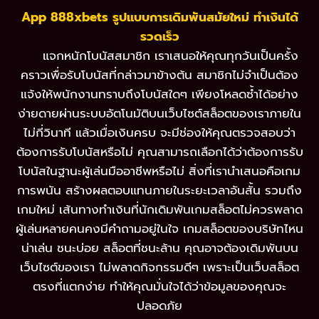
App 888xbets รูปแบบการเดิมพันสมัยใหม่ ทำเงินได้
รวดเร็ว
แจกหนักโบนัสสมาชิก เราเสนอให้คุณทุกวันเป็นครั้ง
คราวเพื่อรับโบนัสที่กล่าวมาข้างต้น สมาชิกไม่จำเป็นต้อง
แจ้งให้พนักงานทราบถึงโบนัสใดๆ เพียงโหลดซ้ำได้อย่าง
ง่ายดายผ่านระบบอัตโนมัติบนเว็บไซต์สล็อตของเราภายใน
ไม่กี่วินาที แล้วเมื่อเงินครบ จะมีช่องให้คุณตรวจสอบว่า
ต้องการรับโบนัสหรือไม่ คุณสามารถเลือกได้ว่าต้องการรับ
โบนัสในฐานะผู้เล่นมืออาชีพหรือไม่ สิ่งที่เรานำเสนอคือเกม
การพนัน สร้างผลตอบแทนภายในระยะเวลาอันสั้น รวมถึง
เกมใหม่ เส้นทางทำเงินที่นักเดิมพันเกมสล็อตไม่ควรพลาด
ผู้เล่นหลายคนคงมีคำถามอยู่ในใจ เกมสล็อตของบริษัทไหน
น่าเล่น ชนะบ่อย สล็อตที่ชนะล้าน คุณอาจต้องเดิมพันบน
เว็บไซต์ของเรา ไม่พลาดกิจกรรมดีๆ เพราะเป็นเว็บสล็อต
ตรงที่แตกง่าย ทำให้คุณมั่นใจได้ว่าข้อมูลของคุณจะ
ปลอดภัย