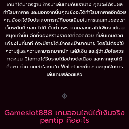
เกมที่ได้มาตรฐาน ใครมาเล่นเกมกับเราบ้าง คุณจะได้รับผล
กำไรมหาศาล และนอกจากนั้นคุณยังจะได้กำไรมหาศาลอีกด้วย
คุณยังจะได้รับประสบการณ์ที่ยอดเยี่ยมในการเล่นเกมของเรา
เว็บพนันที่ ถอน ไม่มี ขั้นต่ำ เพราะเกมของเราไม่เพียงแต่เล่น
สนุกเท่านั้น อีกทั้งยังสร้างรายได้ที่ดีอีกด้วย ที่เล่นเกมด้วย
เพียงไม่กี่นาที ก็จะมีรายได้เข้ากระเป๋ามากมาย โดยไม่ต้องใช้
ความรู้และความสามารถมากนัก แค่มีเงิน และรู้ว่าเมื่อไรควร
กดหมุน มีโอกาสได้รับรายได้อย่างต่อเนื่อง และหากคุณได้
ศึกษา ทำความเข้าใจเกมใน Wallet และศึกษากลยุทธ์ในการ
เล่นเกมสล็อตแล้ว
Gameslot888 เกมออนไลน์ได้เงินจริง
pantip คืออะไร