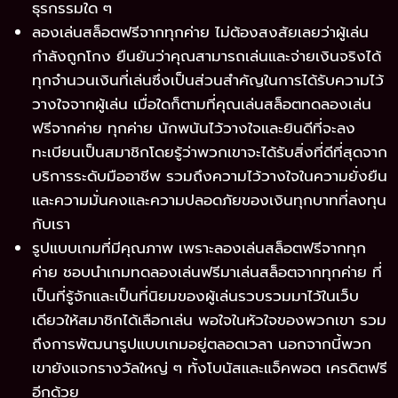
ธุรกรรมใด ๆ
ลองเล่นสล็อตฟรีจากทุกค่าย ไม่ต้องสงสัยเลยว่าผู้เล่น
กำลังถูกโกง ยืนยันว่าคุณสามารถเล่นและจ่ายเงินจริงได้
ทุกจำนวนเงินที่เล่นซึ่งเป็นส่วนสำคัญในการได้รับความไว้
วางใจจากผู้เล่น เมื่อใดก็ตามที่คุณเล่นสล็อตทดลองเล่น
ฟรีจากค่าย ทุกค่าย นักพนันไว้วางใจและยินดีที่จะลง
ทะเบียนเป็นสมาชิกโดยรู้ว่าพวกเขาจะได้รับสิ่งที่ดีที่สุดจาก
บริการระดับมืออาชีพ รวมถึงความไว้วางใจในความยั่งยืน
และความมั่นคงและความปลอดภัยของเงินทุกบาทที่ลงทุน
กับเรา
รูปแบบเกมที่มีคุณภาพ เพราะลองเล่นสล็อตฟรีจากทุก
ค่าย ชอบนำเกมทดลองเล่นฟรีมาเล่นสล็อตจากทุกค่าย ที่
เป็นที่รู้จักและเป็นที่นิยมของผู้เล่นรวบรวมมาไว้ในเว็บ
เดียวให้สมาชิกได้เลือกเล่น พอใจในหัวใจของพวกเขา รวม
ถึงการพัฒนารูปแบบเกมอยู่ตลอดเวลา นอกจากนี้พวก
เขายังแจกรางวัลใหญ่ ๆ ทั้งโบนัสและแจ็คพอต เครดิตฟรี
อีกด้วย