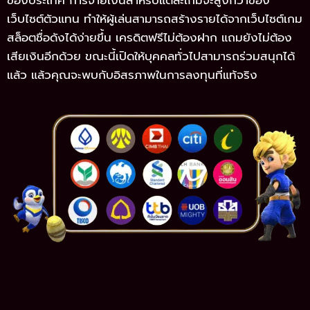
เว็บไซต์ตัวแทน ทำให้ผู้เล่นสามารถสร้างรายได้จากเว็บไซต์เกม
สล็อตชื่อดังได้ง่ายขึ้น เครดิตฟรีไม่ต้องฝาก แถมยังไม่ต้อง
เสียเงินอีกด้วย ขณะนี้เปิดให้บุคคลทั่วไปสามารถร่วมสนุกได้
แล้ว แล้วคุณจะพบกับอิสรภาพในการลงทุนที่แท้จริง