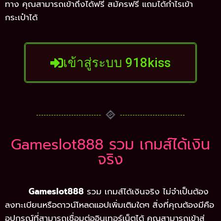
ทาง คุณสามารถเข้าถึงได้ฟรี สมัครฟรี แถมได้กำไรเข้า
กระเป๋าได้
เข้าสู่ระบบ 918kiss
Gameslot888 รวม เกมส์ได้เงิน
จริง
Gameslot888
รวม เกมส์ได้เงินจริง ไม่จำเป็นต้อง
ลงทะเบียนหรือดาวน์โหลดแอปเพิ่มเติมใดๆ สิ่งที่คุณต้องมีคือ
อุปกรณ์ที่สามารถเชื่อมต่ออินเทอร์เน็ตได้ คุณสามารถเข้าสู่