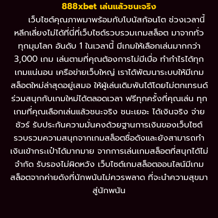
888xbet เล่นแล้วชนะจริง
เว็บไซต์คุณภาพมาพร้อมกับโบนัสก้อนโต ช่วงเวลานี้
หลีกเลี่ยงไม่ได้ที่นี่ที่เว็บไซต์รวบรวมเกมสล็อต มาจากทั่ว
ทุกมุมโลก อันดับ 1 ในเวลานี้ มีเกมให้เลือกเล่นมากกว่า
3,000 เกม เล่นตามที่คุณต้องการไม่มีเบื่อ ทำกำไรได้ทุก
เกมแน่นอน เครือข่ายเว็บใหญ่ เราได้พัฒนาระบบให้มีเกม
สล็อตใหม่ล่าสุดอยู่เสมอ ให้ผู้เล่นเดิมพันได้โดยไม่ตกเทรนด์
ร่วมสนุกกับเกมใหม่ได้ตลอดเวลา ฟรีทุกครั้งที่คุณเล่น ทุก
เกมที่คุณเลือกเล่นแล้วชนะจริง ชนะเยอะ ได้เงินจริง จ่าย
ชัวร์ รับประกันความมั่นคงด้วยฐานการเงินของเว็บไซต์
รวบรวมความสนุกจากเกมสล็อตชื่อดังและยังสามารถทำ
เงินเข้ากระเป๋าได้มากมาย จากการเล่นเกมสล็อตที่สนุกได้ไม่
จำกัด รับรองไม่ผิดหวัง เว็บไซต์เกมสล็อตออนไลน์มีเกม
สล็อตจากค่ายดังที่นักพนันไม่ควรพลาด ที่จะนำความสุขมา
สู่นักพนัน