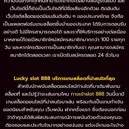
ความบันเทิงที่ทุกคนสามารถเข้าถึงได้อย่างสมบูรณ์แบบ และ
เว็บไซต์นี้ก็ยังเป็นเว็บไซต์ที่มีชื่อเสียงอีกด้วย ติดอันดับ
เว็บไซต์สล็อตยอดนิยมอันดับต้น ๆ ของประเทศไทย จึงถือ
เป็นแพลตฟอร์มเกมสล็อตชั้นนำของประเทศ ได้รับการตอบรับ
อย่างดี ไม่มีใครสามารถลงได้ และเราก็ให้บริการอย่างต่อเนื่อง
มาหลายปีโดยมีสมาชิกใหม่สมัครสมาชิกมากกว่า 100 รายทุก
วัน และหากใครต้องการเป็นสมาชิกกับเรา คุณสามารถสมัคร
สมาชิกได้ตลอดเวลา เราเปิดรับสมัครตลอด 24 ชั่วโมง
Lucky slot 888 บริการเกมสล็อตที่น่าสนใจที่สุด
สำหรับนักพนันสล็อตออนไลน์ท่านใดที่มาเดิมพันเกม
สล็อตที่ และไม่รู้ว่าจะเล่นเกมไหน
ทางเข้าslot 888
วันนี้เรามี
เกมสล็อตออนไลน์ที่น่าสนใจมาเล่น พร้อมกับเป็นเกมทำเงิน
ยอดนิยมสำหรับคุณ เว็บพนัน ฝากครั้งแรก ซึ่งต้องบอกก่อน
ว่าถ้าคุณได้สัมผัสประสบการณ์การพนันด้วยตัวเองคุณจะ
ต้องชอบและประทับใจมากอย่างแน่นอน แต่จะมีเกมอะไรบ้าง