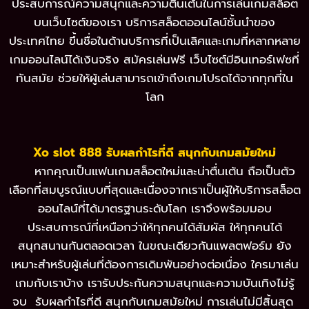
ประสบการณ์ความสนุกและความตื่นเต้นในการเล่นเกมสล็อต
บนเว็บไซต์ของเรา บริการสล็อตออนไลน์ชั้นนำของ
ประเทศไทย ขึ้นชื่อในด้านบริการที่เป็นเลิศและเกมที่หลากหลาย
เกมออนไลน์ได้เงินจริง สมัครเล่นฟรี เว็บไซต์มีอินเทอร์เฟซที่
ทันสมัย ช่วยให้ผู้เล่นสามารถเข้าถึงเกมโปรดได้จากทุกที่ใน
โลก
Xo slot 888 รับผลกำไรที่ดี สนุกกับเกมสมัยใหม่
หากคุณเป็นแฟนเกมสล็อตใหม่และน่าตื่นเต้น ถือเป็นตัว
เลือกที่สมบูรณ์แบบที่สุดและเนื่องจากเราเป็นผู้ให้บริการสล็อต
ออนไลน์ที่ได้มาตรฐานระดับโลก เราจึงพร้อมมอบ
ประสบการณ์ที่เหนือกว่าให้ทุกคนได้สัมผัส ให้ทุกคนได้
สนุกสนานกันตลอดเวลา ในขณะเดียวกันแพลตฟอร์ม ยัง
เหมาะสำหรับผู้เล่นที่ต้องการเดิมพันอย่างต่อเนื่อง ใครมาเล่น
เกมกับเราบ้าง เรารับประกันความสนุกและความบันเทิงไม่รู้
จบ รับผลกำไรที่ดี สนุกกับเกมสมัยใหม่ การเล่นไม่มีสิ้นสุด