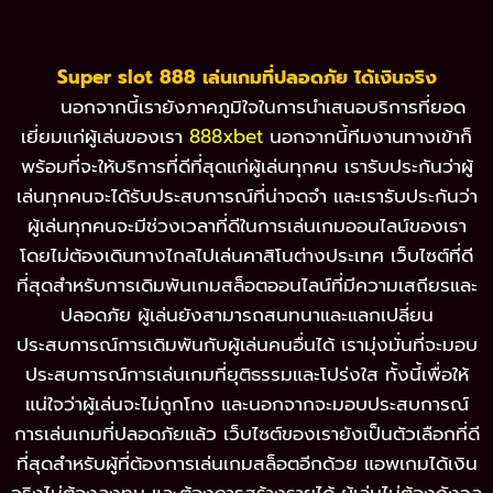
Super slot 888 เล่นเกมที่ปลอดภัย ได้เงินจริง
นอกจากนี้เรายังภาคภูมิใจในการนำเสนอบริการที่ยอด
เยี่ยมแก่ผู้เล่นของเรา
888xbet
นอกจากนี้ทีมงานทางเข้าก็
พร้อมที่จะให้บริการที่ดีที่สุดแก่ผู้เล่นทุกคน เรารับประกันว่าผู้
เล่นทุกคนจะได้รับประสบการณ์ที่น่าจดจำ และเรารับประกันว่า
ผู้เล่นทุกคนจะมีช่วงเวลาที่ดีในการเล่นเกมออนไลน์ของเรา
โดยไม่ต้องเดินทางไกลไปเล่นคาสิโนต่างประเทศ เว็บไซต์ที่ดี
ที่สุดสำหรับการเดิมพันเกมสล็อตออนไลน์ที่มีความเสถียรและ
ปลอดภัย ผู้เล่นยังสามารถสนทนาและแลกเปลี่ยน
ประสบการณ์การเดิมพันกับผู้เล่นคนอื่นได้ เรามุ่งมั่นที่จะมอบ
ประสบการณ์การเล่นเกมที่ยุติธรรมและโปร่งใส ทั้งนี้เพื่อให้
แน่ใจว่าผู้เล่นจะไม่ถูกโกง และนอกจากจะมอบประสบการณ์
การเล่นเกมที่ปลอดภัยแล้ว เว็บไซต์ของเรายังเป็นตัวเลือกที่ดี
ที่สุดสำหรับผู้ที่ต้องการเล่นเกมสล็อตอีกด้วย แอพเกมได้เงิน