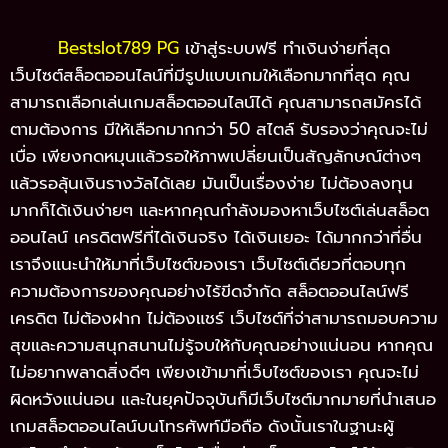
Bestslot789 PG
เข้าสู่ระบบฟรี ทำเงินง่ายที่สุด
เว็บไซต์สล็อตออนไลน์ที่มีรูปแบบเกมให้เลือกมากที่สุด คุณ
สามารถเลือกเล่นเกมสล็อตออนไลน์ได้ คุณสามารถสมัครได้
ตามต้องการ มีให้เลือกมากกว่า 50 สไตล์ รับรองว่าคุณจะไม่
เบื่อ เพียงกดหมุนแล้วรอให้ภาพเปลี่ยนเป็นสัญลักษณ์ต่างๆ
แล้วรอลุ้นเงินรางวัลได้เลย มันเป็นเรื่องง่าย ไม่ต้องลงทุน
มากก็ได้เงินง่ายๆ และหากคุณกำลังมองหาเว็บไซต์เล่นสล็อต
ออนไลน์ เครดิตฟรีที่ได้เงินจริง ได้เงินเยอะ ได้มากกว่าที่อื่น
เราจึงแนะนำให้มาที่เว็บไซต์ของเรา เว็บไซต์เดียวที่ตอบทุก
ความต้องการของคุณอย่างไร้ขีดจำกัด สล็อตออนไลน์ฟรี
เครดิต ไม่ต้องฝาก ไม่ต้องแชร์ เว็บไซต์ที่จ่าสามารถมอบความ
สุขและความสนุกสนานไม่รู้จบให้กับคุณอย่างแน่นอน หากคุณ
ไม่อยากพลาดสิ่งดีๆ เพียงเข้ามาที่เว็บไซต์ของเรา คุณจะไม่
ผิดหวังแน่นอน และในยุคปัจจุบันก็มีเว็บไซต์มากมายที่นำเสนอ
เกมสล็อตออนไลน์บนโทรศัพท์มือถือ ดังนั้นเราในฐานะผู้