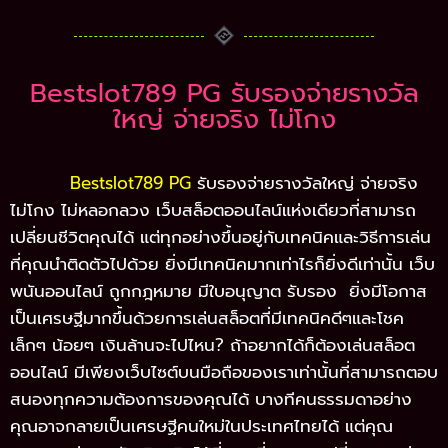
Bestslot789 PG รับรองจ่ายรางวัล
ใหญ่ จ่ายจริง ไม่โกง
Bestslot789 PG
รับรองจ่ายรางวัลใหญ่ จ่ายจริง
ไม่โกง ไม่หลอกลวง เว็บสล็อตออนไลน์แห่งเดียวที่สามารถ
เปลี่ยนชีวิตคุณได้ แต่ทุกอย่างขึ้นอยู่กับเทคนิคและวิธีการเล่น
ที่คุณนำติดตัวไปด้วย ยิ่งมีเทคนิคมากเท่าไรก็ยิ่งดีเท่านั้น เว็บ
พนันออนไลน์ ถูกกฎหมาย มีใบอนุญาต รับรอง ยิ่งมีโอกาส
เป็นเศรษฐีมากขึ้นด้วยการเล่นสล็อตที่มีเทคนิคดีๆและโชค
เล็กๆ น้อยๆ เงินล้านจะไปไหน? ถ้าอยากได้ก็ต้องเล่นสล็อต
ออนไลน์ มีเพียงเว็บไซต์บนมือถือของเราเท่านั้นที่สามารถตอบ
สนองทุกความต้องการของคุณได้ บางทีคนธรรมดาอย่าง
คุณอาจกลายเป็นเศรษฐีคนใหม่ในประเทศไทยได้ แต่คุณ