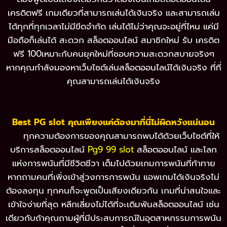
เครดิตฟรี เกมเดียวที่สามารถเล่นได้เงินจริง และสามารถเล่น
ได้ทุกที่ทุกเวลาไม่มีขีดจำกัด เล่นได้ไม่ว่าคุณจะอยู่ที่ไหน แค่มี
มือถือก็เล่นได้ สะดวก สล็อตออนไลน์ สมาชิกใหม่ รับ เครดิต
ฟรี 100เหมาะกับคนยุคใหม่ที่ชอบความสะดวกสบายจริงๆ
หากคุณกำลังมองหาเว็บไซต์เล่นสล็อตออนไลน์ได้เงินจริง ที่ที่
คุณสามารถเล่นได้เงินจริง
Best PG slot คุณเพียงแค่ต้องมาที่นี่ไม่ผิดหวังแน่นอน
ทุกความต้องการของคุณสามารถพบได้ด้วยเว็บไซต์ที่ให้
บริการสล็อตออนไลน์
Pg9 99 slot
สล็อตออนไลน์ และโลก
แห่งการพนันที่มีชีวิตชีวา เต็มไปด้วยเกมการพนันที่ท้าทาย
หากถามคนที่เพิ่งเข้าสู่วงการการพนัน แอพเกมได้เงินจริงไม่
ต้องลงทุน ทุกคนก็จะพูดเป็นเสียงเดียวกัน เกมที่น่าสนใจและ
เข้าใจง่ายที่สุด หลีกเลี่ยงไม่ได้ที่จะเดิมพันสล็อตออนไลน์ เช่น
เดียวกับถ้าคุณถามผู้ที่มีประสบการณ์ในอุตสาหกรรมการพนัน