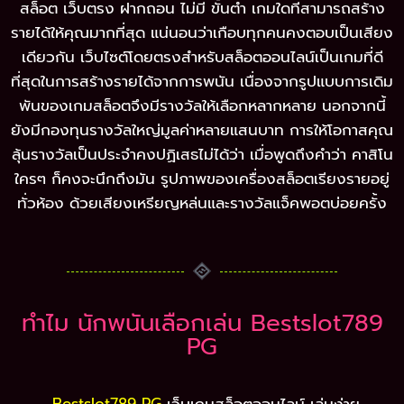
สล็อต เว็บตรง ฝากถอน ไม่มี ขั้นต่ำ เกมใดที่สามารถสร้าง
รายได้ให้คุณมากที่สุด แน่นอนว่าเกือบทุกคนคงตอบเป็นเสียง
เดียวกัน เว็บไซต์โดยตรงสำหรับสล็อตออนไลน์เป็นเกมที่ดี
ที่สุดในการสร้างรายได้จากการพนัน เนื่องจากรูปแบบการเดิม
พันของเกมสล็อตจึงมีรางวัลให้เลือกหลากหลาย นอกจากนี้
ยังมีกองทุนรางวัลใหญ่มูลค่าหลายแสนบาท การให้โอกาสคุณ
ลุ้นรางวัลเป็นประจำคงปฏิเสธไม่ได้ว่า เมื่อพูดถึงคำว่า คาสิโน
ใครๆ ก็คงจะนึกถึงมัน รูปภาพของเครื่องสล็อตเรียงรายอยู่
ทั่วห้อง ด้วยเสียงเหรียญหล่นและรางวัลแจ็คพอตบ่อยครั้ง
ทำไม นักพนันเลือกเล่น Bestslot789
PG