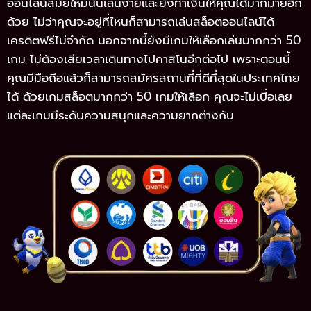
ออนไลน์สมัยใหม่นั้นเล่นง่ายและยังทำเงินให้คุณได้มากมายอีก
ด้วย ไม่ว่าคุณจะอยู่ที่ไหนก็สามารถเล่นสล็อตออนไลน์ได้
เครดิตฟรีไม่จำกัด นอกจากนี้ยังมีเกมให้เลือกเล่นมากกว่า 50
เกม ไม่ต้องเสียเวลาเดินทางไปคาสิโนอีกต่อไป เพราะตอนนี้
คุณมีมือถือแล้วก็สามารถสมัครสถานที่ที่ดีที่สุดในประเทศไทย
ได้ ด้วยเกมสล็อตมากกว่า 50 เกมให้เลือก คุณจะไม่เบื่อเลย
แต่ละเกมมีระดับความสนุกและความยากต่างกัน