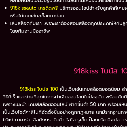
หลายคนสนใจด้วยรูปแบบการเล่นที่ไม่เหมือนใครและทำเงินใ
918kissauto เครดิตฟรี
บริการออนไลน์สำหรับลูกค้าที่เคย
หรือไม่เคยเล่นสล็อตมาก่อน
เล่นสล็อตกับเรา เพราะเราต้องสอนสล็อตทุกประเภทให้กับลู
โดยทีมงานมืออาชีพ
918kiss โบนัส 100
918kiss โบนัส 100
เป็นเว็บเล่นเกมสล็อตยอดนิยม สำหร
วิธีที่เร็วและง่ายที่สุดในการทำเงินออนไลน์ในปัจจุบัน พร้อมกัน
เพราะแนะนำ เกมส์สล็อตออนไลน์ ฝากขั้นต่ำ 50 บาท พร้อมให้
เป็นเว็บไซต์คาสิโนที่จัดตั้งขึ้นอย่างถูกกฎหมาย เรามีรากฐาน
ได้แก่ บาคาร่า เสือมังกร นับถั่ว ไฮโล รูเล็ต ป๊อกเด้ง ยิงปล