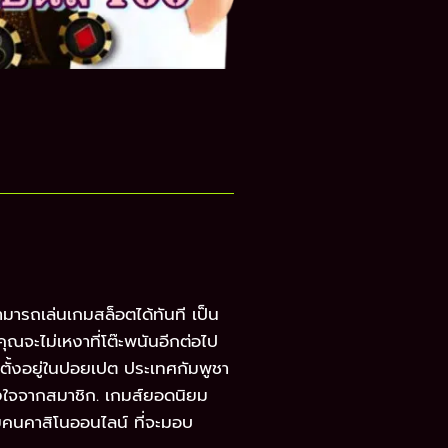
ามารถเล่นเกมสล็อตได้ทันที เป็น
คุณจะไม่เหงาที่โต๊ะพนันอีกต่อไป
ั้งอยู่ในปอยเปต ประเทศกัมพูชา
วางใจจากสมาชิก. เกมส์ยอดนิยม
ลายคนคาสิโนออนไลน์ ที่จะมอบ