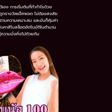
้เอง การเริ่มต้นที่ทำกำไรด้วย
ารถูกรางวัลแจ็คพอต ไม่ต้องสงสัย
ด้ตามความเหมาะสม และมันก็คุ้มค่า
บกับคาสิโนสล็อตอัตโนมัติในตำนาน
ความมั่งคั่งไปด้วยกัน