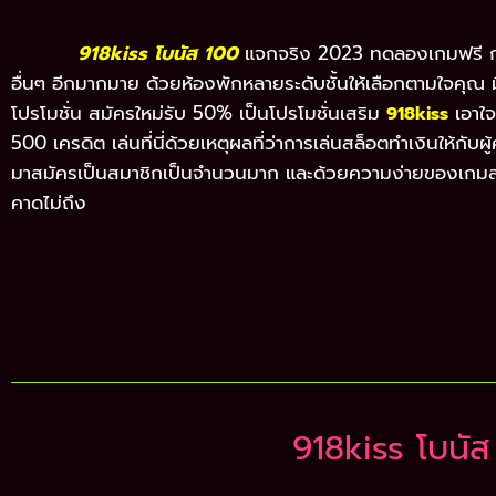
918kiss โบนัส 100
แจกจริง 2023 ทดลองเกมฟรี กดท
อื่นๆ อีกมากมาย ด้วยห้องพักหลายระดับชั้นให้เลือกตามใจคุณ มีที่
โปรโมชั่น สมัครใหม่รับ 50% เป็นโปรโมชั่นเสริม
เอาใจล
918kiss
500 เครดิต เล่นที่นี่ด้วยเหตุผลที่ว่าการเล่นสล็อตทำเงินให้กับ
มาสมัครเป็นสมาชิกเป็นจำนวนมาก และด้วยความง่ายของเกม
คาดไม่ถึง
918kiss โบนัส