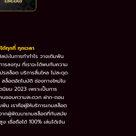
้ทุกที่ ทุกเวลา
ศิลปะในการทำกำไร วางเดิมพัน
งการลงทุน ที่เราจะได้พบกับความ
โปรสล็อต บริการลื่นไหล ไม่สะดุด
ลา สล็อตอัตโนมัติ ช่องทางใหม่ใน
ดนิยม 2023 เพราะเป็นการ
ูกใจคนชอบความสะดวก ฝาก-ถอน
ัน เราคือผู้ให้บริการเกมสล็อต
ตจากผู้พัฒนาเกมสล็อตที่ทันสมัย
 เชื่อถือได้ 100% เล่นได้เงิน