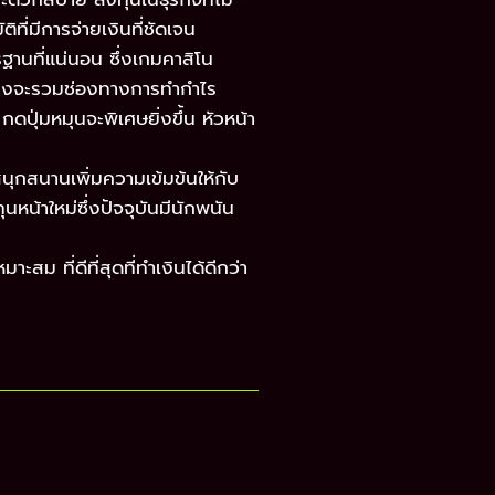
ิที่มีการจ่ายเงินที่ชัดเจน
รฐานที่แน่นอน ซึ่งเกมคาสิโน
ชั่วโมงจะรวมช่องทางการทำกำไร
กดปุ่มหมุนจะพิเศษยิ่งขึ้น หัวหน้า
นุกสนานเพิ่มความเข้มข้นให้กับ
นหน้าใหม่ซึ่งปัจจุบันมีนักพนัน
าะสม ที่ดีที่สุดที่ทำเงินได้ดีกว่า