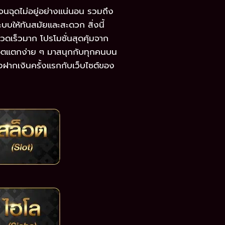
จนฉุดไม่อยู่อย่างแน่นอน รวมถึง
บให้ทันสมัยและสะดวก สิ่งนี้
ดเร็วมาก โปรโมชั่นสุดคุ้มจาก
คพอตแตกง่าย ๆ มาสนุกกับทุกคนบน
ียงฝากเงินครั้งแรกกับเว็บไซต์ของ