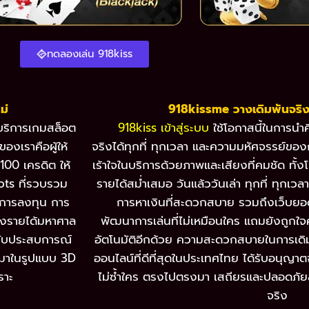
ทดลองเล่น 918kiss
ม่
918kissme วางเดิมพันจริงได
บริการเกมสล็อต
918kiss เข้าสู่ระบบ
ใช้โอกาสนี้ในการนำ
ของเราคือผู้ให้
จริงได้ทุกที่ ทุกเวลา และความมหัศจรรย์ขอ
100 เครดิต ให้
เร้าใจในบริการด้วยภาพและเสียงที่คมชัด ทั้ง
ots ที่รวบรวม
รายได้สม่ำเสมอ วันแล้ววันเล่า ทุกที่ ทุกเว
บบการลงทุน การ
การหาเงินที่สะดวกสบาย รวมถึงเว็บยอ
างรายได้มหาศาล
พัฒนาการเล่นที่ไม่เหมือนใคร แถมยังถ
้รับประสบการณ์
อัตโนมัติอีกด้วย ความสะดวกสบายในการเดิมพ
มมาในรูปแบบ 3D
ออนไลน์ที่ดีที่สุดในประเทศไทย ได้รับอนุญา
ราะ
ไม่ซ้ำใคร ตรงไปตรงมา เสถียรและปลอดภัยสูง
จริง