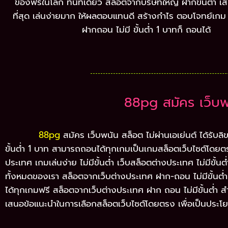
ของฟรีในโลก ที่นี่ที่เดียว สล็อตจากบริษัทใหญ่ ฝากขั้นต่ำ 
ที่สุด เล่นง่ายมาก ให้ผลตอบแทนดี สร้างกำไร ตอบโจทย์เกม
ฝากถอน ไม่มี ขั้นต่ำ 1 บาทก็ ถอนได้
88pg สมัคร เว็บพนั
88pg
สมัคร เว็บพนัน สล็อต ไม่ผ่านเอเย่นต์ ได้รับ
ขั้นต่ำ 1 บาท สามารถถอนได้ทุกเกมเป็นเกมสล็อตเว็บไซต์โดยตร
ประเทศ เกมเล่นง่าย ไม่มีขั้นต่ำ เว็บสล็อตต่างประเทศ ไม่มีขั้
ทั้งหมดของเรา สล็อตจากเว็บต่างประเทศ ฝาก-ถอน ไม่มีขั้นต่ำ 
ได้ทุกเกมฟรี สล็อตจากเว็บต่างประเทศ ฝาก ถอน ไม่มีขั้นต่ำ 
เสนอข้อแนะนำในการเลือกสล็อตเว็บไซต์โดยตรง เพื่อเป็นประโย