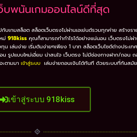
็บพนันเกมออนไลน์ดีที่สุด
ไปกับเกมสล็อต สล็อตเว็บตรงไม่ผ่านเอเย่นต์รวมทุกค่าย สร้างรายไ
ใหม่
918kiss
คุณก็สามารถทำกำไรได้อย่างแน่นอน เว็บตรงไม่ผ่าน
น เล่นง่าย เริ่มต้นง่ายๆเพียง 1 บาท สล็อตเว็บไซต์ต่างประเทศ
อน รูปแบบใหม่เอี่ยม น่าสนใจ เว็บตรง ไม่มีช่องทางฝาก/ถอน ถอ
ี่จะตามมา
เล่นง่ายถอนเงินได้ทันที ด้วยระบบที่ทันสมั
เข้าสู่ระบบ
เข้าสู่ระบบ 918kiss