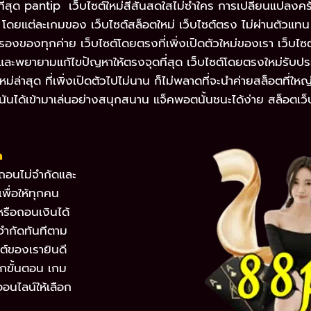
ี่สุด pantip เว็บไซต์ใหม่สีสันสดใสไม่ซ้ำใคร การเปลี่ยนแปลงครั้ง
 โดยแต่ละเกมของ เว็บไซต์สล็อตใหม่ เว็บไซต์ตรง ไม่ผ่านตัวแทน ม
ครองของทุกค่าย เว็บไซต์โดยตรงที่เพิ่งเปิดตัวใหม่ของเรา เว็บไซ
ห็นและพยายามแก้ไขปัญหาให้ตรงจุดที่สุด เว็บไซต์โดยตรงใหม่รับ
ม่ล่าสุด ที่เพิ่งเปิดตัวไปไม่นาน ก็ไม่พลาดที่จะนำค่ายสล็อตที่ใหญ
กพนันได้เข้ามาเล่นอย่างสนุกสนาน แจ็คพอตนั้นชนะได้ง่าย สล็อตเว
ด
ถอนไม่จำกัดและ
พื่อให้ทุกคน
หรือถอนเงินได้
่จำกัดทันทีตาม
์ของเรายินดี
กขั้นตอน เกม
อนไลน์ให้เลือก