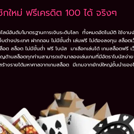
กใหม่ ฟรีเครดิต 100 ได้ จริงๆ
นไลน์อันดับ1มาตรฐานการเงินระดับโลก ทั้งหมดอัตโนมัติ ใช้งาน
เว็บต่างประเทศ ฝากถอน ไม่มีขั้นต่ำ เล่นฟรี ไม่ต้องลงทุน สล็อต
มสล็อต สล็อต ไม่มีขั้นต่ำ ฟรี โบนัส มาเลือกเล่นได้ เกมสล็อตฟรี
ยวชาญด้านสล็อตทุกท่านสามารถเข้ามาลองเล่นเกมที่มีอัตราโบนัสง่
ะ เพื่อสร้างรายได้มหาศาลจากเกมสล็อต มีเกมจากยักษ์ใหญ่ชั้นนำ