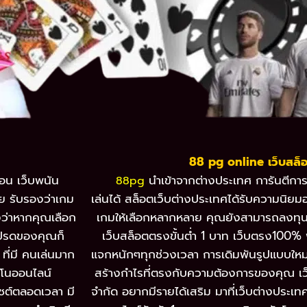
88 pg online เว็บสล
ะถอน เว็บพนัน
นำเข้าจากต่างประเทศ การันตีการ
88pg
ย รับรองว่าเกม
เล่นได้ สล็อตเว็บต่างประเทศได้รับความนิย
งว่าหากคุณเลือก
เกมให้เลือกหลากหลาย คุณยังสามารถลงทุน
โปรดของคุณก็
เว็บสล็อตตรงขั้นต่ำ 1 บาท
เว็บตรง100%
ที่มี คนเล่นมาก
แจกหนักๆทุกช่วงเวลา การเดิมพันรูปแบบใหม
ิโนออนไลน์
สร้างกำไรที่ตรงกับความต้องการของคุณ
เ
ซต์ตลอดเวลา มี
จำกัด อยากมีรายได้เสริม มาที่เว็บต่างประเท