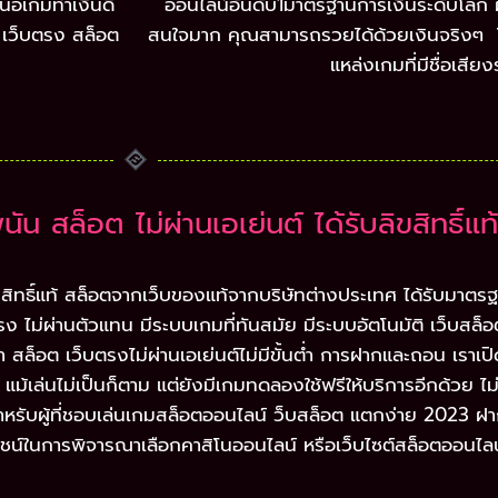
เสนอเกมทำเงินดี
ออนไลน์อันดับ1มาตรฐานการเงินระดับโลก ฝาก
 เว็บตรง สล็อต
สนใจมาก คุณสามารถรวยได้ด้วยเงินจริงๆ โจท
แหล่งเกมที่มีชื่อเสีย
น สล็อต ไม่ผ่านเอเย่นต์ ได้รับลิขสิทธิ์แท้
ลิขสิทธิ์แท้ สล็อตจากเว็บของแท้จากบริษัทต่างประเทศ ได้รับม
ง ไม่ผ่านตัวแทน มีระบบเกมที่ทันสมัย มีระบบอัตโนมัติ เว็บสล
นต่ำ สล็อต เว็บตรงไม่ผ่านเอเย่นต์ไม่มีขั้นต่ำ การฝากและถอน เรา
แม้เล่นไม่เป็นก็ตาม แต่ยังมีเกมทดลองใช้ฟรีให้บริการอีกด้วย 
สำหรับผู้ที่ชอบเล่นเกมสล็อตออนไลน์ ว็บสล็อต แตกง่าย 2023 ฝาก
ชน์ในการพิจารณาเลือกคาสิโนออนไลน์ หรือเว็บไซต์สล็อตออนไลน์ท