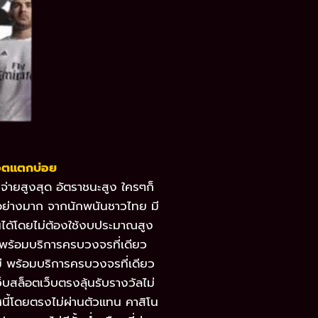
็อตแตกบ่อย
จ่ายสูงสุด อัตราชนะสูง ใครๆก็
มอย่างมาก จากนักพนันชาวไทย มี
ได้โดยไม่ต้องใช้งบประมาณสูง
พร้อมบริการครบวงจรที่เดียว
่ พร้อมบริการครบวงจรที่เดียว
ว็บสล็อตเว็บตรง
ลุ้นรับรางวัลไม่
ศนี้โดยตรงไม่ผ่านตัวแทน คาสิโน