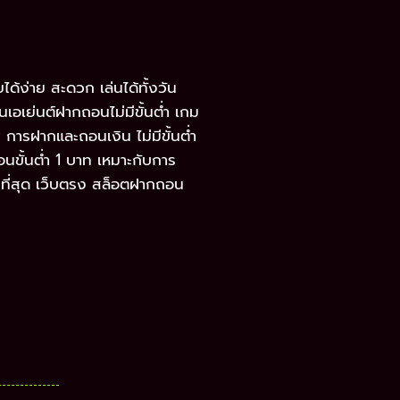
ด้ง่าย สะดวก เล่นได้ทั้งวัน
เอเย่นต์ฝากถอนไม่มีขั้นต่ำ เกม
 การฝากและถอนเงิน ไม่มีขั้นต่ำ
นขั้นต่ำ 1 บาท เหมาะกับการ
ยที่สุด เว็บตรง สล็อตฝากถอน