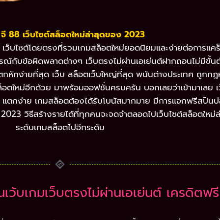
ี จี 88 เว็บไซต์สล็อตใหม่ล่าสุดของ 2023
วๆ นี้ เว็บไซต์โดยตรงที่รวมเกมสล็อตใหม่ยอดนิยมและง่ายต่อการแค
รณ์กับข้อผิดพลาดต่างๆ เว็บตรงไม่ผ่านเอเย่นต์ฝากถอนไม่มีขั้น
ตกหักง่ายที่สุด เว็บ สล็อตเว็บใหญ่ที่สุด พนันต่างประเทศ ถู
อตใหม่อีกด้วย มาพร้อมออฟชั่นครบครัน บอกเลยว่าเข้ามาเลย เว
ใหม่ แตกง่าย เกมสล็อตต้องได้รับโบนัสมากมาย มีการแจกฟรีสปิ
นปี 2023 วิธีสร้างรายได้ที่ทุกคนจะจดจำตลอดไปเว็บไซต์สล็อตใหม่
ระดับเกมสล็อตไปอีกระดับ
เว้บเกมเว็บตรงไม่ผ่านเอเย่นต์ เครดิตฟรี