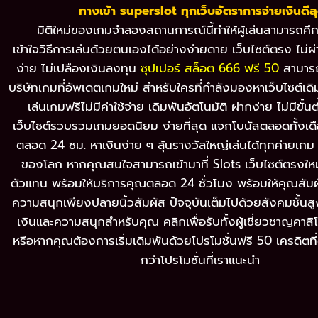
ทางเข้า superslot ทุกเว็บอัตราการจ่ายเงินดีส
มิติใหม่ของเกมจำลองสถานการณ์นี้ทำให้ผู้เล่นสามารถศ
เข้าใจวิธีการเล่นด้วยตนเองได้อย่างง่ายดาย เว็บไซต์ตรง ไม่
ง่าย ไม่เปลืองเงินลงทุน
ซุปเปอร์ สล็อต 666 ฟรี 50
สามารถ
บริษัทเกมที่อัพเดตเกมใหม่ สำหรับใครที่กำลังมองหาเว็บไซต์เด
เล่นเกมฟรีไม่มีค่าใช้จ่าย เดิมพันอัตโนมัติ ฝากง่าย ไม่มีขั
เว็บไซต์รวบรวมเกมยอดนิยม ง่ายที่สุด แจกโบนัสตลอดทั้งเดือ
ตลอด 24 ชม. หาเงินง่าย ๆ ลุ้นรางวัลใหญ่เล่นได้ทุกค่ายเกม 
ของโลก หากคุณสนใจสามารถเข้ามาที่ Slots เว็บไซต์ตรงใหม่
ตัวแทน พร้อมให้บริการคุณตลอด 24 ชั่วโมง พร้อมให้คุณสั
ความสนุกเพียงปลายนิ้วสัมผัส ปัจจุบันเต็มไปด้วยสังคมชั้นสู
เงินและความสนุกสำหรับคุณ คลิกเพื่อรับทั้งผู้เชี่ยวชาญคาสิโน
หรือหากคุณต้องการเริ่มเดิมพันด้วยโปรโมชั่นฟรี 50 เครดิตที่
กว่าโปรโมชั่นที่เราแนะนำ