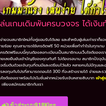
่นเกมเดิมพันครบวงจร ได้เงินท
ายจนสมาชิกใหม่ทั้งคู่ยอมรับได้เลย และสำหรับผู้เล่นเก่าเราก็แจก
ือหลายร้อย คุณสามารถใช้เครดิตฟรี 50 หน่วยเพื่อทำกำไรในทุกเก
เครดิตฟรีแบบนี้คุณต้องลงทะเบียนเป็นสมาชิกบนเว็บไซต์ของเรา
ยเลขยืนยันเข้าบัญชีของคุณทันที ไม่ต้องรอนาน สมาชิกปัจจุบันส
่มต้นด้วยเงินทุนที่ตนมีและเตรียมไว้แล้ว หลายคนไม่มีทุนและอา
ลงทุนกับโปรที่สามารถถอนได้ 300 ที่จะสร้างรายได้ ง่ายและรว
เว็บไซต์ของเราพร้อมโปรโมชั่นฝากหน่วยรับเงินหลายสิบบาท
เข้าสู
ี เพียงสมัครสมาชิกกับเรา
เข้าสู่ระบบ918Kiss