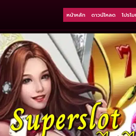
หน้าหลัก
ดาวน์โหลด
โปรโมช