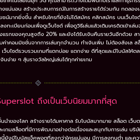
้วยเทคโนโลยีในยุค 5G คุณสามารถวางเดิมพันกับเราและทำธุรกร
อย่างแน่นอน สร้างประสบการณ์ในการสร้างรายได้ร่วมกัน ทดลองเ
ากยิ่งขึ้น สำหรับใครที่ยังไม่ได้สมัคร คลิกสมัคร บนเว็บไซต์
ทะเบียนก่อนเพื่อดูเว็บไซต์ เพื่อดูวิธีเล่นแล้วเติมเครดิตเข้าเล่น
้งแรกของคุณสูงถึง 20% และยังได้รับเงินคืนรายวันอีกด้วย สาม
รับค่าคอมมิชชั่นจากการเล่นทุกจำนวน ทำเงินเพิ่ม ไม่ต้องลังเล ส
 เว็บไซต์รวบรวมเกมที่แตกบ่อย แตกง่าย ดีที่สุดและมีโบนัสให้ตล
งินง่าย ๆ ลุ้นรางวัลใหญ่เล่นได้ทุกค่ายเกม
perslot ถึงเป็นเว็บนิยมมากที่สุด
ชั้นนำของโลก สร้างรายได้มหาศาล รับโบนัสมากมาย สล็อต เว็บตรง 
และเกมสล็อตที่มีการพัฒนาอย่างต่อเนื่องและสนุกกับการเล่น บริษ
นี้ยังมีโบนัสแจ็คพอตที่สูงกว่าใครแน่นอน มีการลงทุนต่ำ และควา