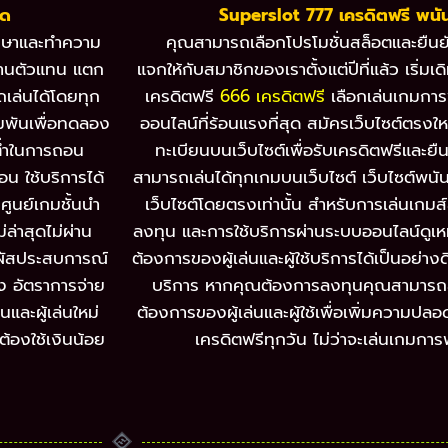
ุด
Superslot 777 เครดิตฟรี พนัน
ึกษาและทำความ
คุณสามารถเลือกโปรโมชั่นสล็อตและยืนยัน
ผ่านตัวแทน แตก
แจกให้กับสมาชิกของเราตั้งแต่ปีที่แล้ว เริ่มเด
เล่นได้โดยทุก
เครดิตฟรี
666 เครดิตฟรี
เลือกเล่นเกมการ
ิมพันเพื่อทดลอง
ออนไลน์ที่ร้อนแรงที่สุด สมัครเว็บไซต์ตรงให
้นต่ำในการถอน
ทะเบียนบนเว็บไซต์เพื่อรับเครดิตฟรีและ
น ใช้บริการได้
สามารถเล่นได้ทุกเกมบนเว็บไซต์ เว็บไซต์พนัน
ศูนย์เกมชั้นนำ
เว็บไซต์โดยตรงเท่านั้น สำหรับการเล่นเกม
ล่าสุดไม่ผ่าน
ลงทุน และการใช้บริการผ่านระบบออนไลน์ด
มผัสประสบการณ์
ต้องการของผู้เล่นและผู้ใช้บริการได้เป็นอย่า
ง อัตราการจ่าย
บริการ หากคุณต้องการลงทุนคุณสามารถล
และผู้เล่นใหม่
ต้องการของผู้เล่นและผู้ใช้เพื่อเพิ่มความป
ต้องใช้เงินน้อย
เครดิตฟรีทุกวัน ไม่ว่าจะเล่นเกมการ