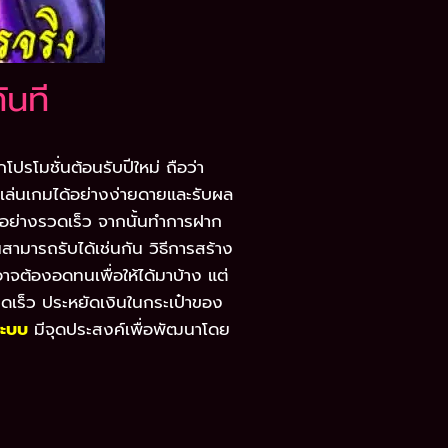
ันที
โปรโมชั่นต้อนรับปีใหม่ ถือว่า
ม เล่นเกมได้อย่างง่ายดายและรับผล
อย่างรวดเร็ว จากนั้นทำการฝาก
ามารถรับได้เช่นกัน วิธีการสร้าง
จต้องอดทนเพื่อให้ได้มาบ้าง แต่
ดเร็ว ประหยัดเงินในกระเป๋าของ
่ระบบ
มีจุดประสงค์เพื่อพัฒนาโดย