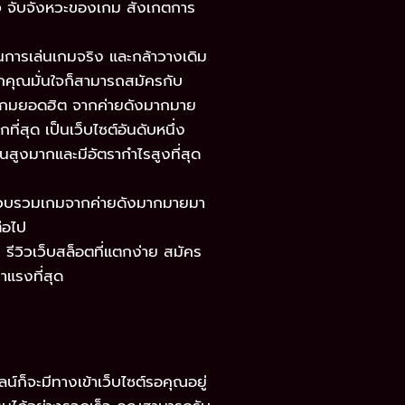
ยใจ จับจังหวะของเกม สังเกตการ
าในการเล่นเกมจริง และกล้าวางเดิม
ากคุณมั่นใจก็สามารถสมัครกับ
่นเกมยอดฮิต จากค่ายดังมากมาย
กที่สุด เป็นเว็บไซต์อันดับหนึ่ง
สูงมากและมีอัตรากำไรสูงที่สุด
ที่รวบรวมเกมจากค่ายดังมากมายมา
ต่อไป
รีวิวเว็บสล็อตที่แตกง่าย สมัคร
าแรงที่สุด
ก็จะมีทางเข้าเว็บไซต์รอคุณอยู่