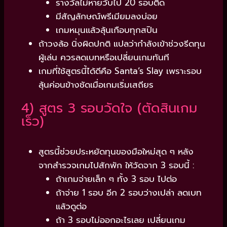
รางวัลไม่หายวับไป 20 รอบติด
มีสัญลักษณ์พรีเมียมลงบ่อย
เกมหมุนแล้วลุ้นเกือบทุกสปิน
ถ้าวงล้อ นิ่งผิดปกติ แปลว่ากำลังเข้าช่วงรีดทุน
ผู้เล่น ควรลดเบทหรือเปลี่ยนเกมทันที
เกมที่ใช้สูตรนี้ได้ดีคือ Santa’s Slay เพราะรอบ
ลุ้นค่อนข้างชัดเมื่อเกมเริ่มเสถียร
4) สูตร 3 รอบวัดใจ (ตัดสินเกม
เร็ว)
สูตรนี้ช่วยประหยัดทุนของมือใหม่สุด ๆ หลัง
จากสำรวจเกมไปสักพัก ให้วัดจาก 3 รอบนี้ :
ถ้าเกมจ่ายเล็ก ๆ ทั้ง 3 รอบ ไปต่อ
ถ้าจ่าย 1 รอบ อีก 2 รอบว่างเปล่า ลดเบท
แล้วดูต่อ
ถ้า 3 รอบไม่ออกอะไรเลย เปลี่ยนเกม