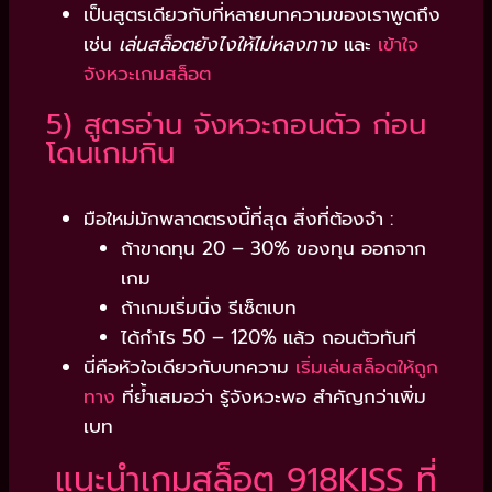
เป็นสูตรเดียวกับที่หลายบทความของเราพูดถึง
เช่น
เล่นสล็อตยังไงให้ไม่หลงทาง
และ
เข้าใจ
จังหวะเกมสล็อต
5) สูตรอ่าน จังหวะถอนตัว ก่อน
โดนเกมกิน
มือใหม่มักพลาดตรงนี้ที่สุด สิ่งที่ต้องจำ :
ถ้าขาดทุน 20 – 30% ของทุน ออกจาก
เกม
ถ้าเกมเริ่มนิ่ง รีเซ็ตเบท
ได้กำไร 50 – 120% แล้ว ถอนตัวทันที
นี่คือหัวใจเดียวกับบทความ
เริ่มเล่นสล็อตให้ถูก
ทาง
ที่ย้ำเสมอว่า รู้จังหวะพอ สำคัญกว่าเพิ่ม
เบท
แนะนำเกมสล็อต 918KISS ที่