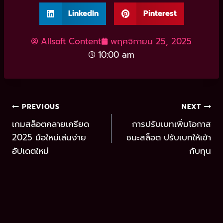
LinkedIn
Pinterest
Allsoft Content
พฤศจิกายน 25, 2025
10:00 am
PREVIOUS
NEXT
เกมสล็อตคลายเครียด
การปรับเบทเพิ่มโอกาส
2025 มือใหม่เล่นง่าย
ชนะสล็อต ปรับเบทให้เข้า
อัปเดตใหม่
กับทุน