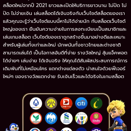
สล็อตใหม่จากปี 2021 ยาวและเปิดให้บริการยาวนาน ไม่ปิด ไม่
ปิด ไม่จ่ายเงิน เล่นสล็อตได้เงินจริงกับเว็บไซต์สล็อตของเรา
แล้วคุณจะรู้ว่าเว็บไซต์แบบนี้หาไม่ได้ง่ายนัก กับสล็อตเว็บไซต์
ใหญ่ของเรา ยืนยันความง่ายในการลงทะเบียนเป็นสมาชิกและ
เล่นเกมสล็อต เว็บไซต์ของเราถูกสร้างขึ้นมาอย่างดีและเหมาะ
สำหรับผู้เล่นทั้งเก่าและใหม่ นักพนันทั้งชาวไทยและต่างชาติ
สามารถเล่นได้ เป็นโอกาสอันดีที่ง่าย รางวัลใหญ่ ลุ้นแจ็คพอต
ได้ง่ายๆ เล่นง่าย ได้เงินจริง ให้คุณได้สัมผัสประสบการณ์การ
เดิมพันที่ไม่เหมือนใคร แตกต่างแต่ลงตัว น่าสนใจด้วยฟีเจอร์
ใหม่ๆ ของรางวัลแตกง่าย รับเงินเร็วและได้จริงในเกมสล็อต