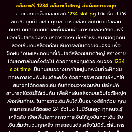
สล็อตฟรี 1234 สล็อตเว็บใหญ่ สัมผัสความสนุก
ภายในเกมสล็อตออนไลน์
ได้เตรียมไว้ให้
1234 slot pg
สมาชิกทุกท่านแล้ว คุณสามารถเลือกเล่นได้ตามใจชอบ
ค้นหาเกมที่คุณถนัดและชื่นชอบผ่านการทดลองใช้เกมฟรี
ของเว็บไซต์ของเรา บริการต่างๆ มีให้สำหรับสมาชิกทุกคน
ลองเล่นเกมสล็อตก่อนเล่นการพนันด้วยเงินจริง เพื่อ
ฝึกฝนทักษะและเทคนิคที่เว็บไซต์สล็อตขนาดใหญ่ สร้างราย
ได้มหาศาลในครั้งต่อไป ด้วยการลงทุนด้วยเงินจริง
1234
slot time
เป็นที่นิยมอย่างมากในหมู่นักพนันที่จะฝึกฝน
ทักษะการเดิมพันในแต่ละครั้ง ด้วยการอัพเดตเกมใหม่ๆให้
สมาชิกได้ทดลองเล่น ทันทีก่อนวางเดิมพัน มือใหม่ก็
สามารถใช้วิธีนี้ได้เช่นกัน เพื่อฝึกเล่นสล็อตบนเว็บไซต์ใหญ่ๆ
เพื่อเพิ่มทักษะ ในการวางเดิมพันได้เป็นอย่างดีอีกด้วย คุณ
สามารถเล่นได้ตลอด 24 ชั่วโมง ไม่มีวันหยุด ทุกคนจะรู้
เคล็ดลับ เพื่อเพิ่มโอกาสทางการเงินให้สูงขึ้นกว่าเดิม รับ
เงินเต็มจำนวนทุกครั้ง การถอนแต่ละครั้งไม่มีขั้นต่ำในการ