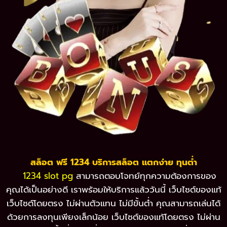
สล็อต ฟรี 1234 บริการสล็อต แตกง่าย ทุนต่ำ
1234 slot pg
สามารถตอบโจทย์ทุกความต้องการของ
คุณได้เป็นอย่างดี เราพร้อมให้บริการแล้ววันนี้ เว็บไซต์ของแท้
เว็บไซต์โดยตรง ไม่ผ่านตัวแทน ไม่มีขั้นต่ำ คุณสามารถเล่นได้
ด้วยการลงทุนเพียงเล็กน้อย เว็บไซต์ของแท้โดยตรง ไม่ผ่าน