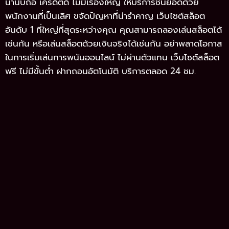
น่านับถือ เครดิตดี ไม่มีเรื่องใหญ่ ให้บริการชั้นยอดด้วย
พนักงานที่เป็นเลิศ ขจัดปัญหาที่น่ารำคาญ เว็บไซต์สล็อต
อันดับ 1 ที่ใหญ่ที่สุดระหว่างคุณ คุณสามารถลองเล่นสล็อตได้
เช่นกัน หรือเล่นสล็อตด้วยเงินจริงได้เช่นกัน อย่าพลาดโอกาส
ในการเริ่มเล่นการพนันออนไลน์ ไม่ผ่านตัวแทน เว็บไซต์สล็อต
ฟรี ไม่มีขั้นต่ำ ฝากถอนอัตโนมัติ บริการตลอด 24 ชม.