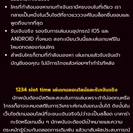
ใครที่กำลังมองหาเกมทำเงินเรามีครบจบในที่เดียว เรา
กลายเป็นหนึ่งในเว็บไซต์ที่ชาวแวววงศ์ในบล็อกชื่นชอบและ
พูดถึงมากที่สุด
รับเงินจริง รองรับการเล่นบนอุปกรณ์ IOS และ
ANDROID ทั้งหมด ลงทะเบียนวันนี้และเล่นเกมฟรีใน
โหมดทดลองก่อนใคร
สำหรับใครก็ตามที่กำลังมองหา เล่นเกมแล้วรับเงินเข้า
บัญชีของคุณ ไม่มีการโกงแล้วค่อยๆทำกำไรทีหลัง
1234 slot time เล่นเกมออนไลน์และรับเงินจริง
นักพนันต้องมีสติและสงบในการเล่นเพราะถ้าไม่อดทนหรือ
โกรธก็อาจจะหมดสติในการวิเคราะห์เกมในขณะนั้นได้ ดังนั้นใน
เว็บไซต์เกมออนไลน์ที่จะชนะเงินจริงไม่ว่าจะเป็นสล็อต บาคาร่า
กะรัตหรือเกมอื่น ๆ นักพนันจะต้องมีเป้าหมายและความ
ตระหนักรู้ร่วมกันตลอดการเดิมพัน แล้วมาสัมผัสประสบการณ์