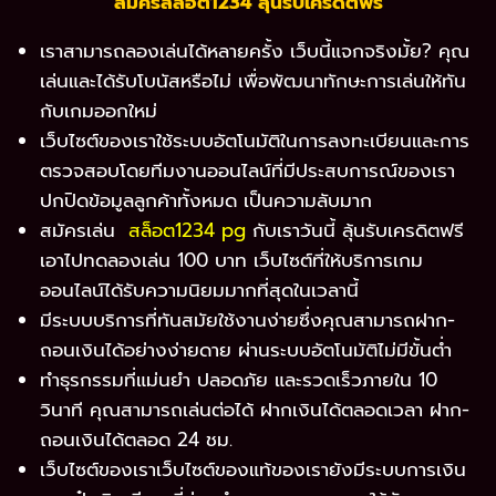
สมัครสล็อต1234 ลุ้นรับเครดิตฟรี
เราสามารถลองเล่นได้หลายครั้ง เว็บนี้แจกจริงมั้ย? คุณ
เล่นและได้รับโบนัสหรือไม่ เพื่อพัฒนาทักษะการเล่นให้ทัน
กับเกมออกใหม่
เว็บไซต์ของเราใช้ระบบอัตโนมัติในการลงทะเบียนและการ
ตรวจสอบโดยทีมงานออนไลน์ที่มีประสบการณ์ของเรา
ปกปิดข้อมูลลูกค้าทั้งหมด เป็นความลับมาก
สมัครเล่น
สล็อต1234 pg
กับเราวันนี้ ลุ้นรับเครดิตฟรี
เอาไปทดลองเล่น 100 บาท เว็บไซต์ที่ให้บริการเกม
ออนไลน์ได้รับความนิยมมากที่สุดในเวลานี้
มีระบบบริการที่ทันสมัยใช้งานง่ายซึ่งคุณสามารถฝาก-
ถอนเงินได้อย่างง่ายดาย ผ่านระบบอัตโนมัติไม่มีขั้นต่ำ
ทำธุรกรรมที่แม่นยำ ปลอดภัย และรวดเร็วภายใน 10
วินาที คุณสามารถเล่นต่อได้ ฝากเงินได้ตลอดเวลา ฝาก-
ถอนเงินได้ตลอด 24 ชม.
เว็บไซต์ของเราเว็บไซต์ของแท้ของเรายังมีระบบการเงิน