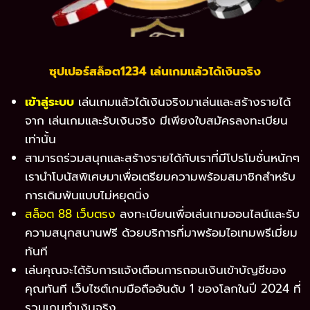
ซุปเปอร์สล็อต1234 เล่นเกมแล้วได้เงินจริง
เข้าสู่ระบบ
เล่นเกมแล้วได้เงินจริงมาเล่นและสร้างรายได้
จาก เล่นเกมและรับเงินจริง มีเพียงใบสมัครลงทะเบียน
เท่านั้น
สามารถร่วมสนุกและสร้างรายได้กับเราที่มีโปรโมชั่นหนักๆ
เรานำโบนัสพิเศษมาเพื่อเตรียมความพร้อมสมาชิกสำหรับ
การเดิมพันแบบไม่หยุดนิ่ง
สล็อต 88 เว็บตรง
ลงทะเบียนเพื่อเล่นเกมออนไลน์และรับ
ความสนุกสนานฟรี ด้วยบริการที่มาพร้อมไอเทมพรีเมี่ยม
ทันที
เล่นคุณจะได้รับการแจ้งเตือนการถอนเงินเข้าบัญชีของ
คุณทันที เว็บไซต์เกมมือถืออันดับ 1 ของโลกในปี 2024 ที่
รวมเกมทำเงินจริง