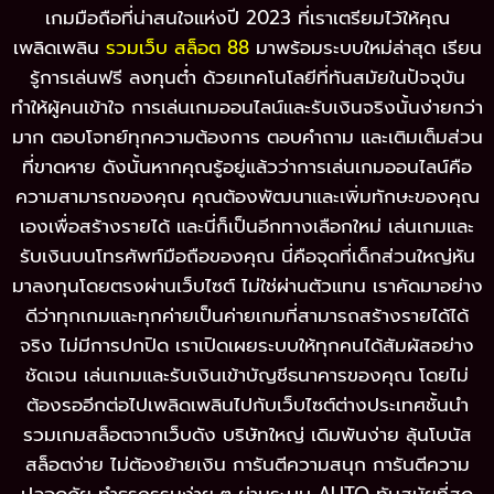
เกมมือถือที่น่าสนใจแห่งปี 2023 ที่เราเตรียมไว้ให้คุณ
เพลิดเพลิน
รวมเว็บ สล็อต 88
มาพร้อมระบบใหม่ล่าสุด เรียน
รู้การเล่นฟรี ลงทุนต่ำ ด้วยเทคโนโลยีที่ทันสมัยในปัจจุบัน
ทำให้ผู้คนเข้าใจ การเล่นเกมออนไลน์และรับเงินจริงนั้นง่ายกว่า
มาก ตอบโจทย์ทุกความต้องการ ตอบคำถาม และเติมเต็มส่วน
ที่ขาดหาย ดังนั้นหากคุณรู้อยู่แล้วว่าการเล่นเกมออนไลน์คือ
ความสามารถของคุณ คุณต้องพัฒนาและเพิ่มทักษะของคุณ
เองเพื่อสร้างรายได้ และนี่ก็เป็นอีกทางเลือกใหม่ เล่นเกมและ
รับเงินบนโทรศัพท์มือถือของคุณ นี่คือจุดที่เด็กส่วนใหญ่หัน
มาลงทุนโดยตรงผ่านเว็บไซต์ ไม่ใช่ผ่านตัวแทน เราคัดมาอย่าง
ดีว่าทุกเกมและทุกค่ายเป็นค่ายเกมที่สามารถสร้างรายได้ได้
จริง ไม่มีการปกปิด เราเปิดเผยระบบให้ทุกคนได้สัมผัสอย่าง
ชัดเจน เล่นเกมและรับเงินเข้าบัญชีธนาคารของคุณ โดยไม่
ต้องรออีกต่อไปเพลิดเพลินไปกับเว็บไซต์ต่างประเทศชั้นนำ
รวมเกมสล็อตจากเว็บดัง บริษัทใหญ่ เดิมพันง่าย ลุ้นโบนัส
สล็อตง่าย ไม่ต้องย้ายเงิน การันตีความสนุก การันตีความ
ปลอดภัย ทำธุรกรรมง่าย ๆ ผ่านระบบ AUTO ทันสมัยที่สุด