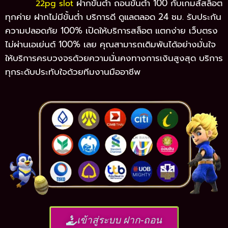
ฝากขั้นต่ำ ถอนขั้นต่ำ 100 กับเกมส์สล็อต
22pg slot
ทุกค่าย ฝากไม่มีขั้นต่ำ บริการดี ดูแลตลอด 24 ชม. รับประกัน
ความปลอดภัย 100% เปิดให้บริการสล็อต แตกง่าย เว็บตรง
ไม่ผ่านเอเย่นต์ 100% เลย คุณสามารถเดิมพันได้อย่างมั่นใจ
ให้บริการครบวงจรด้วยความมั่นคงทางการเงินสูงสุด บริการ
ทุกระดับประทับใจด้วยทีมงานมืออาชีพ
เข้าสู่ระบบ ฝาก-ถอน