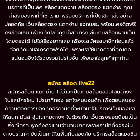
บริการที่เป็นเลิศ สล็อตแตกง่าย สล็อตตรง แตกง่าย คุณ
กำลังมองหาที่ที่ใช่ เรามาพร้อมบริการที่เป็นเลิศ เล่นอย่าง
ปลอดภัย เว็บสล็อตตรง แตกง่าย แจกเยอะ พร้อมเครดิตฟรี
ให้เลือกเล่น เพียงทักไลน์คุณก็สามารถเล่นเกมสล็อตผ่านเว็บ
โดยตรงได้ ไม่ใช่เรื่องยากเลย หรือจะสมัครสมาชิกก่อนแล้ว
ค่อยทักมาขอเครดิตฟรีก็ได้ เพราะเราให้มากกว่าที่คุณคิด
แน่นอนจึงได้รวบรวมโปรโมชั่น เพื่อเอาใจลูกค้าทุกท่าน
สมัคร สล็อต live22
สมัครสล็อต แตกง่าย ไม่ว่าจะเป็นเกมสล็อตออนไลน์ต่างๆ
โปรสมัครใหม่ โปรนาทีทอง เอาใจคนนอนดึก เพื่อตอบสนอง
ความต้องการของทุกอิริยาบถที่จะเข้ามาใช้บริการเว็บของเรา
ให้สนุก มันส์ ลุ้นในเกมต่างๆ ไปด้วยกัน เว็บตรงยอดนิยมเป็น
สิ่งที่ใครๆ พูดถึงตัวแทนจำนวนมากเพราะเรามีที่ตั้งจริงใน
ต่างประเทศ มันเป็นคาสิโนพื้นที่ปลอดภัย บริการสล็อตแมชชีน