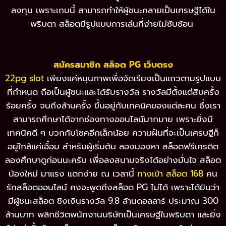
ลงทุน เพราะเกมนี้ สามารถทำให้ผู้ชนะกลายเป็นเศรษฐีได้ใน
พริบตา สล็อตมีรูปแบบการเล่นที่ง่ายไม่ซับซ้อน
สมัครสมาชิก สล็อต PG เว็บตรง
22pg slot
เพียงแค่หมุนภาพเพื่อจัดเรียงเป็นแถวตามรูปแบบ
ที่กำหนด ถือเป็นผู้ชนะและได้รับรางวัล รางวัลมีตั้งแต่สิบครั้ง
ร้อยครั้ง จนถึงล้านครั้ง ขึ้นอยู่กับเทคนิคของแต่ละคน ซึ่งเรา
สามารถศึกษาได้จากช่องทางออนไลน์มากมาย เพราะยิ่งมี
เทคนิคดี ๆ บวกกับโชคอีกเล็กน้อย ความฝันที่จะเป็นเศรษฐีก็
อยู่ใกล้แค่เอื้อม สำหรับผู้เริ่มต้น ลองมองหา สล็อตฟรีเครดิต
ลองศึกษาดูก่อนนะครับ เพื่อลงสนามจริงได้อย่างมั่นใจ สล็อต
น้องใหม่ มาแรง แตกง่าย ณ เวลานี้
ทางเข้า สล็อต 168
คน
รักสล็อตออนไลน์ คงจะพูดถึงสล็อต PG ไม่ได้ เพราะได้ยินว่า
มีผู้ชนะสล็อต ชิงเงินรางวัล 9.8 ล้านดอลลาร์ ประมาณ 300
ล้านบาท พลิกชีวิตพนักงานบริษัทเป็นเศรษฐีในพริบตา และยิ่ง