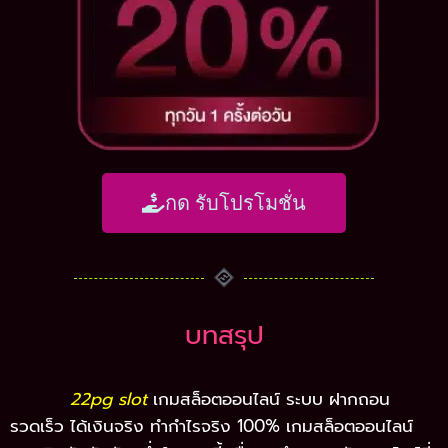
กด รับโปรโมชั่น
บทสรุป
22pg slot
เกมสล็อตออนไลน์ ระบบ ฝากถอน
รวดเร็ว ได้เงินจริง ทำกำไรจริง 100% เกมสล็อตออนไลน์