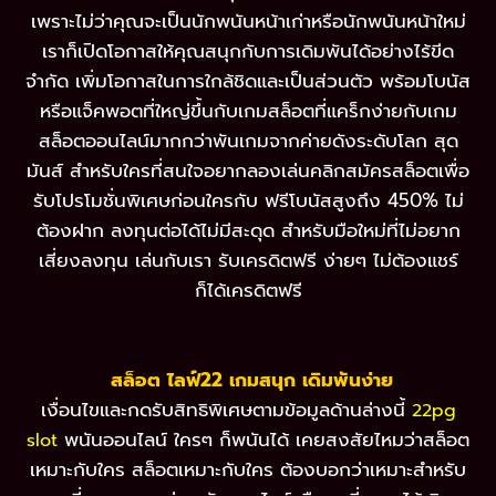
เพราะไม่ว่าคุณจะเป็นนักพนันหน้าเก่าหรือนักพนันหน้าใหม่
เราก็เปิดโอกาสให้คุณสนุกกับการเดิมพันได้อย่างไร้ขีด
จำกัด เพิ่มโอกาสในการใกล้ชิดและเป็นส่วนตัว พร้อมโบนัส
หรือแจ็คพอตที่ใหญ่ขึ้นกับเกมสล็อตที่แคร็กง่ายกับเกม
สล็อตออนไลน์มากกว่าพันเกมจากค่ายดังระดับโลก สุด
มันส์ สำหรับใครที่สนใจอยากลองเล่นคลิกสมัครสล็อตเพื่อ
รับโปรโมชั่นพิเศษก่อนใครกับ ฟรีโบนัสสูงถึง 450% ไม่
ต้องฝาก ลงทุนต่อได้ไม่มีสะดุด สำหรับมือใหม่ที่ไม่อยาก
เสี่ยงลงทุน เล่นกับเรา รับเครดิตฟรี ง่ายๆ ไม่ต้องแชร์
ก็ได้เครดิตฟรี
สล็อต ไลฟ์22 เกมสนุก เดิมพันง่าย
เงื่อนไขและกดรับสิทธิพิเศษตามข้อมูลด้านล่างนี้
22pg
พนันออนไลน์ ใครๆ ก็พนันได้ เคยสงสัยไหมว่าสล็อต
slot
เหมาะกับใคร สล็อตเหมาะกับใคร ต้องบอกว่าเหมาะสำหรับ