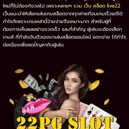
ใหม่ก็ไม่ต้องกังวลไป เพราะหลายๆ
รวม เว็บ สล็อต live22
เว็บแนะนำให้เลือกเล่นเกมสล็อตจากทุกค่ายที่จบเกมเร็วแต่ได้
กำไรดีเพราะเกมเหล่านี้จ่ายง่ายจึงเหมาะมาก สำหรับผู้ที่
ต้องการเห็นผลอย่างรวดเร็ว และที่สำคัญ ผู้เล่นจะต้องเลือก
เกมส์ ที่กำลังจีบตัวเองมาเล่นสล็อตออนไลน์ แตกง่าย ได้กำไร
ต่อเนื่องเพื่อลดปัญหากับผู้เล่น