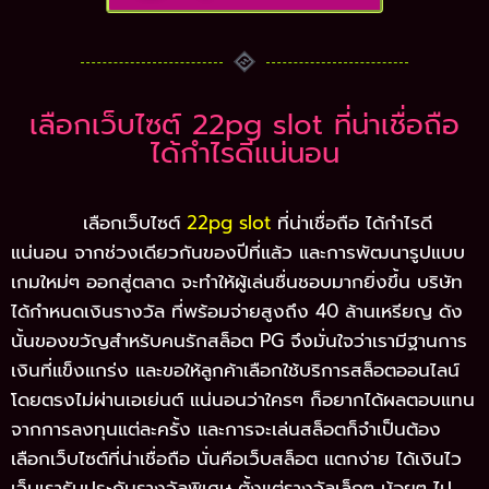
เลือกเว็บไซต์ 22pg slot ที่น่าเชื่อถือ
ได้กำไรดีแน่นอน
เลือกเว็บไซต์
22pg slot
ที่น่าเชื่อถือ ได้กำไรดี
แน่นอน จากช่วงเดียวกันของปีที่แล้ว และการพัฒนารูปแบบ
เกมใหม่ๆ ออกสู่ตลาด จะทำให้ผู้เล่นชื่นชอบมากยิ่งขึ้น บริษัท
ได้กำหนดเงินรางวัล ที่พร้อมจ่ายสูงถึง 40 ล้านเหรียญ ดัง
นั้นของขวัญสำหรับคนรักสล็อต PG จึงมั่นใจว่าเรามีฐานการ
เงินที่แข็งแกร่ง และขอให้ลูกค้าเลือกใช้บริการสล็อตออนไลน์
โดยตรงไม่ผ่านเอเย่นต์ แน่นอนว่าใครๆ ก็อยากได้ผลตอบแทน
จากการลงทุนแต่ละครั้ง และการจะเล่นสล็อตก็จำเป็นต้อง
เลือกเว็บไซต์ที่น่าเชื่อถือ นั่นคือเว็บสล็อต แตกง่าย ได้เงินไว
เว็บเรารับประกันรางวัลพิเศษ ตั้งแต่รางวัลเล็กๆ น้อยๆ ไป