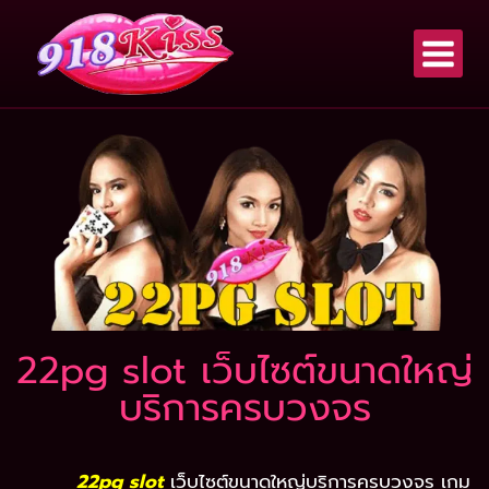
22pg slot เว็บไซต์ขนาดใหญ่
บริการครบวงจร
22pg slot
เว็บไซต์ขนาดใหญ่บริการครบวงจร เกม