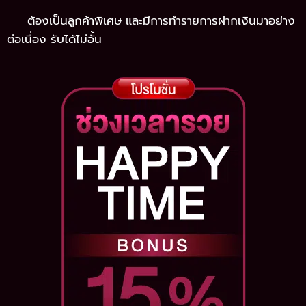
ต้องเป็นลูกค้าพิเศษ และมีการทำรายการฝากเงินมาอย่าง
ต่อเนื่อง รับได้ไม่อั้น