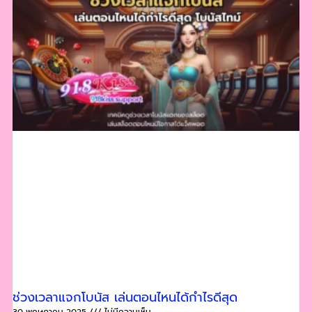
ช่วงเวลาแจกโบนัส เล่นตอนไหนได้กำไรดีสุด
30 พฤษภาคม 2025
ไม่มีความเห็น