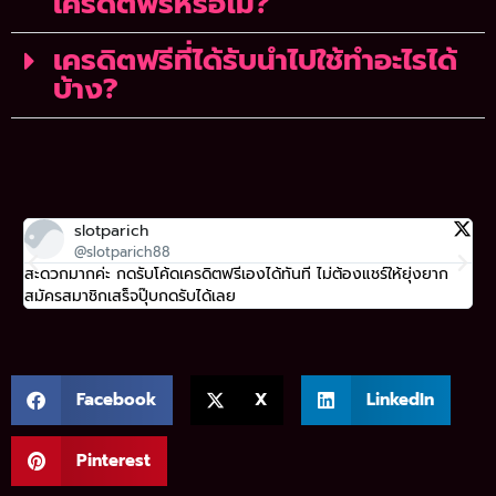
เครดิตฟรีหรือไม่?
เครดิตฟรีที่ได้รับนำไปใช้ทำอะไรได้
บ้าง?
slotparich
@slotparich88
สะดวกมากค่ะ กดรับโค้ดเครดิตฟรีเองได้ทันที ไม่ต้องแชร์ให้ยุ่งยาก
ใช้
สมัครสมาชิกเสร็จปุ๊บกดรับได้เลย
ลอง
Facebook
X
LinkedIn
Pinterest