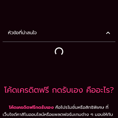
หัวข้อที่น่าสนใจ
โค้ดเครดิตฟรี กดรับเอง คืออะไร?
โค้ดเครดิตฟรีกดรับเอง
คือโปรโมชั่นหรือสิทธิพิเศษ ที่
เว็บไซต์คาสิโนออนไลน์หรือแพลตฟอร์มเกมต่าง ๆ มอบให้กับ