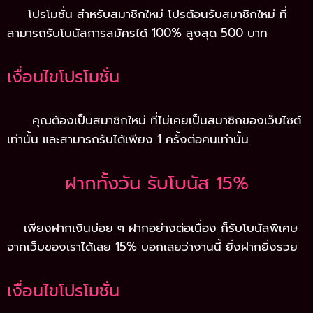
โปรโมชั่น สำหรับสมาชิกใหม่ โปรต้อนรับสมาชิกใหม่ ที่
สามารถรับโบนัสการสมัครได้ 100% สูงสุด 500 บาท
เงื่อนไขโปรโมชั่น
คุณต้องเป็นสมาชิกใหม่ ที่ไม่เคยเป็นสมาชิกของเว็บไซต์
เท่านั้น และสามารถรับได้เพียง 1 ครั้งต่อคนเท่านั้น
ฝากทั้งวัน รับโบนัส 15%
เพียงฝากเงินบ่อย ๆ ฝากอย่างต่อเนื่อง ก็รับโบนัสพิเศษ
จากเว็บของเราได้เลย 15% บอกเลยว่างานนี้ ยิ่งฝากยิ่งรวย
เงื่อนไขโปรโมชั่น