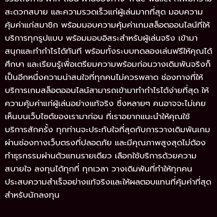
สะดวกสบาย และความรวดเร็วแก่ผู้เล่นมากที่สุด มอบความ
คุ้มค่าแก่สมาชิก พร้อมมอบความคุ้มค่าเกมสล็อตออนไลน์ที่ให้
บริการทุกรูปแบบ พร้อมมอบอิสระสำหรับผู้เล่นจริง เข้ามา
สนุกและทำกำไรได้ทันที พร้อมทั้งระบบทดลองเล่นฟรีให้คุณได้
ศึกษา และเรียนรู้เพื่อเตรียมความพร้อมก่อนวางเดิมพันจริงก็
เป็นอีกหนึ่งความน่าสนใจที่ทุกคนไม่ควรพลาด ช่องทางที่ให้
บริการเกมสล็อตออนไลน์สามารถเข้ามาทำกำไรได้ง่ายที่สุด ให้
ความคุ้มค่าแก่ผู้เล่นอย่างแท้จริง ซึ่งหลายๆ คนอาจจะไม่เคย
เห็นบนเว็บไซต์ของเรามาก่อน ที่เราอยากแนะนำให้คุณใช้
บริการสักครั้ง ทุกท่านจะประทับใจที่สุดกับการวางเดิมพันเกม
ผ่านช่องทางเว็บตรงที่ปลอดภัย และมีคุณภาพสูงสุดไม่ต้อง
ทำธุรกรรมผ่านตัวแทนรายเดียว เลือกใช้บริการด้วยความ
สบายใจ ลงทุนได้ทุกที่ ทุกเวลา วางเดิมพันที่ทำให้ทุกคน
ประสบความสำเร็จอย่างแท้จริงและให้ผลตอบแทนที่คุ้มค่าที่สุด
สำหรับนักลงทุน