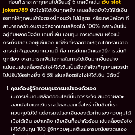
ก่อนที่เราจะพาทุกคนไปเรียนรู้ 6 เทคนิคเล่น
เว็บ slot
jokerz789
ยังไงให้ได้เงินทุกครั้ง เล่นสล็อตยังไงให้ได้เงิน
อยากให้ทุกคนเข้าใจตรงนี้ก่อนว่า ไม่มีสูตร หรือเทคนิคใดๆ ที่
สามารถคว้าเงินรางวัลจากเกมสล็อตได้ 100% เพราะมันขึ้น
อยู่กับหลายปัจจัย เกมที่เล่น เงินทุน การเดิมพัน หรือแม้
กระทั่งโชคของผู้เล่นเอง แต่สิ่งที่เราอยากให้คุณได้ทราบจาก
สาระสำคัญของบทความนี้ คือ การมีเทคนิคและวิธีการเล่นที่
ถูกต้อง จะสามารถเพิ่มโอกาสในการได้เงินมากขึ้นอย่าง
แน่นอนเล่นสล็อตยังไงให้ได้เงินเป็นสิ่งสำคัญที่ทุกคนควรนำ
ไปปรับใช้อย่างยิ่ง 6 วิธี เล่นสล็อตยังไงให้ได้เงิน มีดังนี้
คุณต้องรู้จักควบคุมอารมณ์ของตัวเอง
ในการเล่นเกมสล็อตออนไลน์นั้นควรระวังเสมอว่าผลจะ
ออกยังไงและเงินรางวัลจะออกเมื่อไหร่ เป็นสิ่งที่เรา
ควบคุมไม่ได้ แต่อารมณ์และเงินของตัวท่านเองควบคุมได้
เมื่อได้เงิน อย่าเหลิง เสียเงินก็อย่าหัวร้อน เล่นสล็อตยังไง
ให้ได้เงินทุน 100 รู้จักควบคุมสติและอารมณ์ของตนเอง