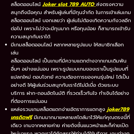
สล็อตออนไลน์
Joker slot 789 AUTO
ส่งตรงความ
สนุกถึงมือคุณ สำหรับผู้เล่นที่มีทุนจำกัด ในการเข้าเล่นเกม
สล็อตออนไลน์ บอกเลยว่า ผู้เล่นไม่ต้องเกิดความกังวลอีก
ต่อไป เพราะไม่ว่าจะมีทุนมาก หรือทุนน้อย ก็สามารถเข้ารับ
ความสนุกกับเราได้
มีเกมสล็อตออนไลน์ หลากหลายรูปแบบ ให้สมาชิกเลือก
เล่น
สล็อตออนไลน์ เป็นเกมที่มีความแตกต่างจากเกมเดิมพัน
อื่นๆ อย่างแน่นอน เพราะรูปแบบเกมของเราเป็นรูปแบบที่
แปลกใหม่ ตอบโจทย์ ความต้องการของคนรุ่นใหม่ ได้เป็น
อย่างดี ให้ผู้เล่นร่วมสนุกกับเราได้ไม่มีเบื่อ ด้วยระบบ
บริการ ฝาก-ถอนอัตโนมัติ ที่รวดเร็วทันใจ ทำเงินได้อย่าง
ที่ต้องการแน่นอน
แหล่งรวมเกมสล็อตแตกง่ายอัตราการแตกสูง
joker789
เครดิตฟรี
มีเกมมากมายหลายสไตล์มาไว้ให้แก่คุณตรงนี้ที่
เดียว เกมจากหลายค่าย ค่ายดังชั้นแนวหน้าและก็ค่ายเปิด
ใหม่มาแรง พวกเราได้คัดสรรให้ท่านได้ใช้บริการ เกมต่างๆ