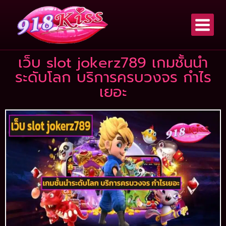
เว็บ slot jokerz789 เกมชั้นนำ
ระดับโลก บริการครบวงจร กำไร
เยอะ