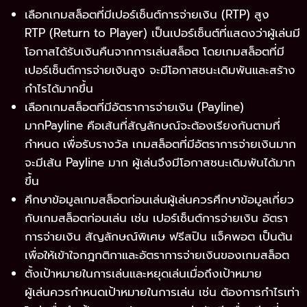
เลือกเกมสล็อตที่มีเปอร์เซ็นต์การจ่ายเงิน (RTP) สูง
RTP (Return to Player) เป็นเปอร์เซ็นต์ที่แสดงว่าผู้เล่นมี
โอกาสได้รับเงินคืนจากการเล่นสล็อต โดยเกมสล็อตที่มี
เปอร์เซ็นต์การจ่ายเงินสูง จะมีโอกาสชนะเดิมพันและสร้าง
กำไรได้มากขึ้น
เลือกเกมสล็อตที่มีอัตราการจ่ายเงิน (Payline)
มากPayline คือเส้นที่สัญลักษณ์จะต้องเรียงกันตามที่
กำหนด เพื่อรับรางวัล เกมสล็อตที่มีอัตราการจ่ายเงินมาก
จะมีเส้น Payline มาก ผู้เล่นจึงมีโอกาสชนะเดิมพันได้มาก
ขึ้น
ศึกษาข้อมูลเกมสล็อตก่อนเล่นผู้เล่นควรศึกษาข้อมูลเกี่ยว
กับเกมสล็อตก่อนเล่น เช่น เปอร์เซ็นต์การจ่ายเงิน อัตรา
การจ่ายเงิน สัญลักษณ์พิเศษ ฟรีสปิน แจ็คพอต เป็นต้น
เพื่อให้เข้าใจกฎกติกาและอัตราการจ่ายเงินของเกมสล็อต
ตั้งเป้าหมายในการเล่นและหยุดเล่นเมื่อถึงเป้าหมาย
ผู้เล่นควรกำหนดเป้าหมายในการเล่น เช่น ต้องการกำไรเท่า