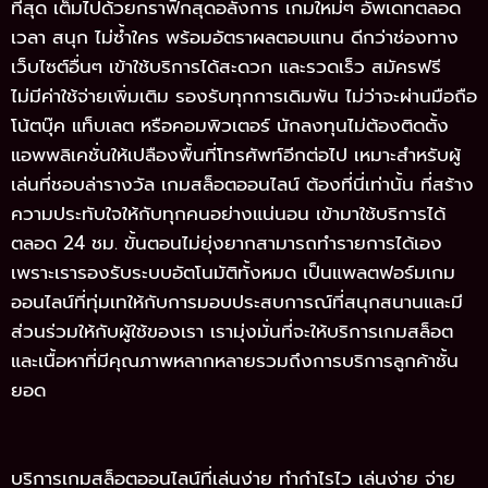
ที่สุด เต็มไปด้วยกราฟิกสุดอลังการ เกมใหม่ๆ อัพเดทตลอด
เวลา สนุก ไม่ซ้ำใคร พร้อมอัตราผลตอบแทน ดีกว่าช่องทาง
เว็บไซต์อื่นๆ เข้าใช้บริการได้สะดวก และรวดเร็ว สมัครฟรี
ไม่มีค่าใช้จ่ายเพิ่มเติม รองรับทุกการเดิมพัน ไม่ว่าจะผ่านมือถือ
โน้ตบุ๊ค แท็บเลต หรือคอมพิวเตอร์ นักลงทุนไม่ต้องติดตั้ง
แอพพลิเคชั่นให้เปลืองพื้นที่โทรศัพท์อีกต่อไป เหมาะสำหรับผู้
เล่นที่ชอบล่ารางวัล เกมสล็อตออนไลน์ ต้องที่นี่เท่านั้น ที่สร้าง
ความประทับใจให้กับทุกคนอย่างแน่นอน เข้ามาใช้บริการได้
ตลอด 24 ชม. ขั้นตอนไม่ยุ่งยากสามารถทำรายการได้เอง
เพราะเรารองรับระบบอัตโนมัติทั้งหมด เป็นแพลตฟอร์มเกม
ออนไลน์ที่ทุ่มเทให้กับการมอบประสบการณ์ที่สนุกสนานและมี
ส่วนร่วมให้กับผู้ใช้ของเรา เรามุ่งมั่นที่จะให้บริการเกมสล็อต
และเนื้อหาที่มีคุณภาพหลากหลายรวมถึงการบริการลูกค้าชั้น
ยอด
บริการเกมสล็อตออนไลน์ที่เล่นง่าย ทำกำไรไว เล่นง่าย จ่าย