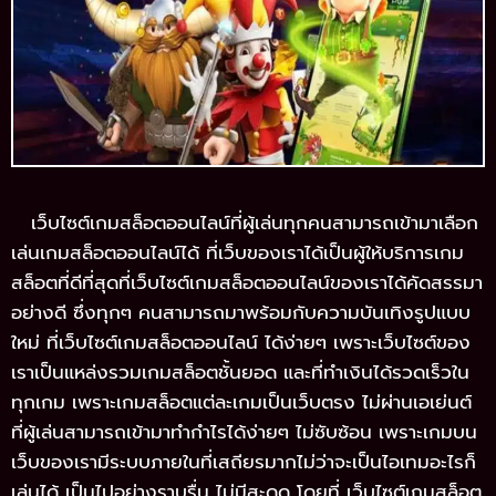
เว็บไซต์เกมสล็อตออนไลน์ที่ผู้เล่นทุกคนสามารถเข้ามาเลือก
เล่นเกมสล็อตออนไลน์ได้ ที่เว็บของเราได้เป็นผู้ให้บริการเกม
สล็อตที่ดีที่สุดที่เว็บไซต์เกมสล็อตออนไลน์ของเราได้คัดสรรมา
อย่างดี ซึ่งทุกๆ คนสามารถมาพร้อมกับความบันเทิงรูปแบบ
ใหม่ ที่เว็บไซต์เกมสล็อตออนไลน์ ได้ง่ายๆ เพราะเว็บไซต์ของ
เราเป็นแหล่งรวมเกมสล็อตชั้นยอด และที่ทำเงินได้รวดเร็วใน
ทุกเกม เพราะเกมสล็อตแต่ละเกมเป็นเว็บตรง ไม่ผ่านเอเย่นต์
ที่ผู้เล่นสามารถเข้ามาทำกำไรได้ง่ายๆ ไม่ซับซ้อน เพราะเกมบน
เว็บของเรามีระบบภายในที่เสถียรมากไม่ว่าจะเป็นไอเทมอะไรก็
เล่นได้ เป็นไปอย่างราบรื่น ไม่มีสะดุด โดยที่ เว็บไซต์เกมสล็อต