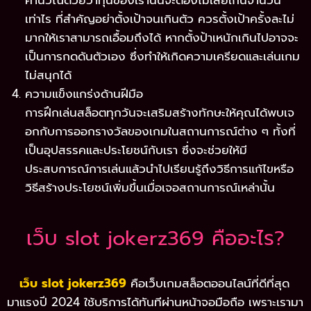
เท่าไร ที่สำคัญอย่าตั้งเป้าจนเกินตัว ควรตั้งเป้าครั้งละไม่
มากให้เราสามารถเอื้อมถึงได้ หากตั้งป้าเหนักเกินไปอาจจะ
เป็นการกดดันตัวเอง ซึ่งทำให้เกิดความเครียดและเล่นเกม
ไม่สนุกได้
ความแข็งแกร่งด้านฝีมือ
การฝึกเล่นสล็อตทุกวันจะเสริมสร้างทักษะให้คุณได้พบเจ
อกกับการออกรางวัลของเกมในสถานการณ์ต่าง ๆ ทั้งที่
เป็นอุปสรรคและประโยชน์กับเรา ซึ่งจะช่วยให้มี
ประสบการณ์การเล่นแล้วนำไปเรียนรู้ถึงวิธีการแก้ไขหรือ
วิธีสร้างประโยชน์เพิ่มขึ้นเมื่อเจอสถานการณ์เหล่านั้น
เว็บ slot jokerz369 คืออะไร?
เว็บ slot jokerz369
คือเว็บเกมสล็อตออนไลน์ที่ดีที่สุด
มาแรงปี 2024 ใช้บริการได้ทันทีผ่านหน้าจอมือถือ เพราะเรามา