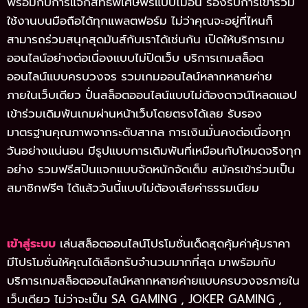
พร้อมกับการแจกสิทธิพิเศษฟรีแบบไม่อั้น รองรับการเข้าร่วม
ใช้งานบนมือถือได้ทุกแพลตฟอร์ม ไม่ว่าคุณจะอยู่ที่ไหนก็
สามารถร่วมสนุกสุดมันส์กับเราได้เช่นกัน เปิดให้บริการเกม
ออนไลน์อย่างต่อเนื่องแบบไม่ปิดเว็บ บริการเกมสล็อต
ออนไลน์แบบครบวงจร รวมเกมออนไลน์หลากหลายค่าย
ภายในเว็บเดียว ปั่นสล็อตออนไลน์แบบไม่ต้องดาวน์โหลดแอป
เข้าร่วมเดิมพันเกมผ่านหน้าเว็บโดยตรงได้เลย รับรอง
มาตรฐานคุณภาพจากระดับสากล การเงินมั่นคงต่อเนื่องทุก
วันอย่างแน่นอน มีรูปแบบการเดิมพันที่เหมือนกับโหมดจริงทุก
อย่าง รวมฟรีสปินแจกแบบจัดหนักจัดเต็ม สมัครเข้าร่วมเป็น
สมาชิกฟรีๆ ได้แล้ววันนี้แบบไม่ต้องเสียค่าธรรมเนียม
เข้าสู่ระบบ
เล่นสล็อตออนไลน์โปรโมชั่นเด็ดสุดคุ้มค่าคุ้มราคา
มีโปรโมชั่นให้คุณได้เลือกรับจำนวนมากที่สุด มาพร้อมกับ
บริการเกมสล็อตออนไลน์หลากหลายค่ายแบบครบวงจรภายใน
เว็บเดียว ไม่ว่าจะเป็น SA GAMING , JOKER GAMING ,