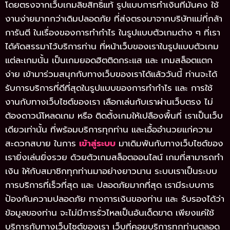
โดยตรงจากเว็บเกมลิขสิทธิ์แท้ รูปแบบการทำเงินที่มั่นคง ใช้
งานง่ายมากกว่าเดิมปลอดภัย ที่ส่งตรงมาจากบริษัทแม่ที่กล้า
การันตี ในเรื่องของการทำกำไร ในรูปแบบตัวเกมต่าง ๆ ที่เรา
ได้คัดสรรมาไว้บริการท่าน ที่หน้าเว็บของเราในรูปแบบตัวเกม
แต่ละเกมนั้น เป็นเกมยอดฮิตติดกระแส และ เกมสล็อตแตก
ง่าย เข้ามาร่วมสนุกกับทางเว็บของเราได้แล้ววันนี้ ท่านจะได้
รับการบริการที่ดีที่สุดในรูปแบบของการทำกำไร และ การใช้
งานกับทางเว็บไซต์ของเรา เลือกเล่นกับเราผ่านเว็บตรง ไม่
ต้องดาวน์โหลดเกม หรือ ติดตั้งเกมให้เปลืองพื้นที่ เราเป็นเว็บ
เดียวเท่านั้น ที่พร้อมบริการทุกท่าน และเอื้ออำนวยแก่ความ
สะดวกสบาย ในการ
เข้าสู่ระบบ
มาเดิมพันกับทางเว็บไซต์ของ
เรายิ่งเล่นยิ่งรวย ด้วยตัวเกมสล็อตออนไลน์ เกมที่สามารถทำ
เงิน ให้กับสมาชิกทุกท่านมาอย่างยาวนาน ระบบเราเป็นระบบ
การบริการที่เร็วที่สุด และ ปลอดภัยมากที่สุด เรามีระบบการ
ป้องกันความปลอดภัย ทางการเงินของท่าน และ รับรองได้ว่า
ข้อมูลของท่าน จะไม่มีการรั่วไหลเป็นอันเด็ดขาด เพียงแค่ใช้
บริการกับทางเว็บไซต์ของเรา เว็บที่คอยบริการทุกท่านตลอด