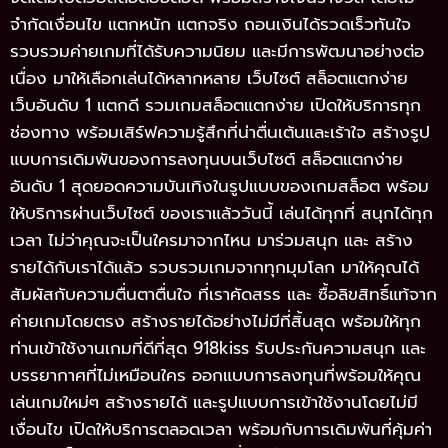
จำกัดเงื่อนไข แตกหนัก แตกจริง ถอนเงินได้รวดเร็วทันใจ
รวบรวมค่ายเกมที่ได้รับความนิยม และมีการพัฒนาอย่างต่อ
เนื่อง มาให้เลือกเล่นได้หลากหลาย เว็บไซต์ สล็อตแตกง่าย
เว็บอันดับ 1 แตกดี รวมเกมสล็อตแตกง่าย เปิดให้บริการทุก
ช่องทาง พร้อมเสิร์ฟความรู้สึกที่น่าตื่นเต้นและเร้าใจ สร้างรูป
แบบการเดิมพันของการลงทุนบนเว็บไซต์ สล็อตแตกง่าย
อันดับ 1 สุดยอดความบันเทิงในรูปแบบของเกมสล็อต พร้อม
ให้บริการผ่านเว็บไซต์ ของเราแล้ววันนี้ เล่นได้ทุกที่ สนุกได้ทุก
เวลา ไม่ว่าคุณจะเป็นใครมาจากไหน มาร่วมสนุก และ สร้าง
รายได้กับเราได้แล้ว รวบรวมเกมจากทุกมุมโลก มาให้คุณได้
สัมผัสกับความตื่นตาตื่นใจ ที่เราคัดสรร และ ซื้อลิขสิทธิ์แท้จาก
ค่ายเกมโดยตรง สร้างรายได้อย่างไม่มีที่สิ้นสุด พร้อมให้ทุก
ท่านเข้าใช้งานเกมที่ดีที่สุด 918kiss รับประกันความสนุก และ
บรรยากาศที่ไม่เหมือนใคร ออกแบบการลงทุนที่พร้อมให้คุณ
เล่นเกมใหม่ๆ สร้างรายได้ และรูปแบบการเข้าใช้งานโดยไม่มี
เงื่อนไข เปิดให้บริการตลอดเวลา พร้อมกับการเดิมพันที่คุ้มค่า