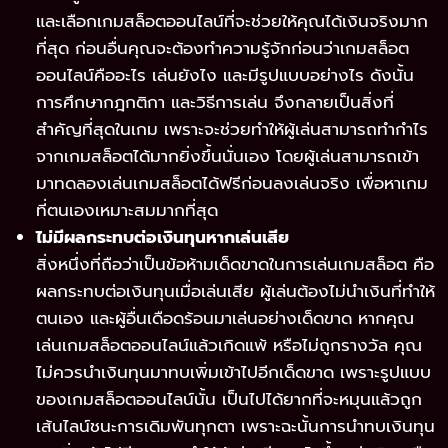
และเลือกเกมสล็อตออนไลน์ที่จะช่วยให้คุณได้เงินจริงมาก
ที่สุด ก่อนอื่นคุณจะต้องทำความรู้จักก่อนว่าเกมสล็อต
ออนไลน์คืออะไร เล่นยังไง และมีรูปแบบอย่างไร ดังนั้น
การศึกษากฎกติกา และวิธีการเล่น จึงกลายเป็นสิ่งที่
สำคัญที่สุดในเกม เพราะจะช่วยทำให้ผู้เล่นสามารถทำกำไร
จากเกมสล็อตได้มากยิ่งขึ้นนั่นเอง โดยผู้เล่นสามารถเข้า
มาทดลองเล่นเกมสล็อตได้ฟรีก่อนลงเล่นจริง เพื่อหาเกม
ที่ตนเองเหมาะสมมากที่สุด
ไม่มีผลกระทบต่อเงินทุนหากเล่นเสีย
สิ่งหนึ่งที่ถือว่าเป็นข้อห้ามเด็ดขาดในการเล่นเกมสล็อต คือ
ผลกระทบต่อเงินทุนเมื่อเล่นเสีย ผู้เล่นต้องไม่นำเงินที่ทำให้
ตนเอง และผู้อื่นเดือดร้อนมาเล่นอย่างเด็ดขาด หากคุณ
เล่นเกมสล็อตออนไลน์แล้วเกิดแพ้ หรือไม่ถูกรางวัล คุณ
ไม่ควรนำเงินทุนมาทบเพิ่มเข้าไปอีกเด็ดขาด เพราะรูปแบบ
ของเกมสล็อตออนไลน์นั้น เป็นไปได้ยากที่จะหมุนแล้วถูก
เส้นไลน์ชนะการเดิมพันทุกตา เพราะฉะนั้นการนำทบเงินทุน