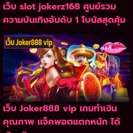
เว็บ slot jokerz168 ศูนย์รวม
ความบันเทิงอันดับ 1 โบนัสสุดคุ้ม
เว็บ Joker888 vip เกมทำเงิน
คุณภาพ แจ็คพอตแตกหนัก ได้