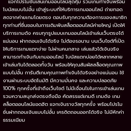
แจกโปรโมชั่นเล่นเกมออนไลน์สุดคุ้ม รวมเกมทำเงินพร้อม
โบนัสแบบไม่อั้น เข้าสู่ระบบที่ให้บริการเกมออนไลน์ ถ่ายทอด
สดจากค่ายเกมโดยตรง ตอบรับทุกความต้องการของสมาชิก
ทุกท่านที่ชื่นชอบในการเดิมพันสล็อตออนไลน์ค่ายใหญ่ เปิดให้
บริการเกมดัง ครบทุกรูปแบบเกมออนไลน์เข้าเล่นเว็บตรงได้
แน่นอน ฝากถอนเงินได้จริง ไม่ต้องรอนาน บนเว็บไซต์ที่เปิด
ให้บริการเกมแตกง่าย ไม่ผ่านคนกลาง เล่นแล้วได้เงินจริง
สามารถทำเงินกับเกมออนไลน์ โบนัสแตกบ่อยได้หลากหลาย
เข้าเล่นกันได้ตลอดทั้งวัน พร้อมให้คุณสัมผัสสล็อตคุณภาพ
แบบไม่อั้น การันตีเกมคุณภาพทำเงินได้จริงอย่างแน่นอน ใช้
งานผ่านระบบอัตโนมัติ มีความมั่นคง และความปลอดภัย
100% ทุกครั้งที่เข้าถึงเว็บไซต์ ไม่มีเงื่อนไขในการเข้าเล่นเกม
รวมความสนุกส่งตรงถึงมือ คัดสรรแต่เกมดี เกมดัง เกม
สล็อตออนไลน์ยอดฮิต แจกเงินรางวัลทุกครั้ง พร้อมโปรโม
ชั่นฝากถอนเงินแบบไม่อั้น เครดิตถอนออกได้จริง ไม่มีหักค่า
ธรรมเนียม