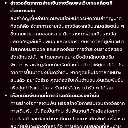
สำรวจอัตราการจ่ายเงินรางวัลของเว็บเกมสล็อตที่
ต้องการเล่น
สิ่งสำคัญที่เหล่านักเดิมพันมือใหม่ควรให้ความสำคัญมาก
ที่สุดก็คือ อัตราการจ่ายเงินรางวัลจากเว็บเกมสล็อตนั้น ๆ
ซึ่งเกมแต่ละเกมของเรา จะมีตารางการจ่ายเงินรางวัล
แสดงให้ผู้เล่นเห็นเสมอ แสดงอัตราเงินรางวัลที่ผู้เล่นจะได้
รับหากชนะรางวัล และแสดงอัตราการจ่ายเงินรางวัลของ
สัญลักษณ์นั้น ๆ โดยเฉพาะอย่างยิ่งสัญลักษณ์เสริม
พิเศษ เพราะสัญลักษณ์เสริมนี้จะเป็นตัวทำให้ผู้เล่นได้กำไร
จากการปั่นมากยิ่งขึ้นกว่าเดิม หากคุณเห็นโอกาสที่เหมาะ
สมแล้ว อย่ามัวรีรอ คุณต้องรีบเพิ่มจำนวนเงินเดิมพันขึ้น
เพื่อลุ้นกำไรแบบปัง ๆ รับกำไรใส่กระเป๋ารัว ๆ ได้เลย
เลือกเดิมพันเกมที่คาดว่าจะได้เงินจริงเท่านั้น
การสร้างโอกาสเดิมพัน หรือสร้างโอกาสรับเงินรางวัลจาก
การเดิมพัน นั้นถือเป็นทักษะขั้นพื้นฐานที่นักเสี่ยงโชคทุก
คนต้องมี และต้องทำการศึกษา โดยการเดิมพันในครั้งแรก
สิ่งที่ผู้เล่นจะต้องทำเลยคือ การเลือกเกมสล็อตที่เล่นง่าย