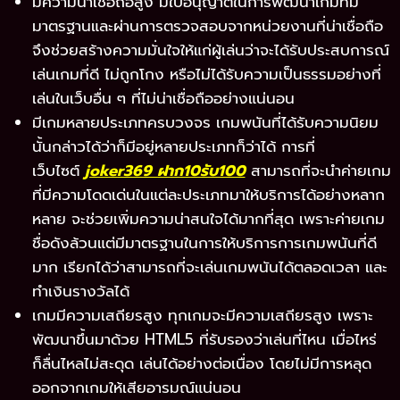
มีความน่าเชื่อถือสูง มีใบอนุญาตในการพัฒนาเกมที่มี
มาตรฐานและผ่านการตรวจสอบจากหน่วยงานที่น่าเชื่อถือ
จึงช่วยสร้างความมั่นใจให้แก่ผู้เล่นว่าจะได้รับประสบการณ์
เล่นเกมที่ดี ไม่ถูกโกง หรือไม่ได้รับความเป็นธรรมอย่างที่
เล่นในเว็บอื่น ๆ ที่ไม่น่าเชื่อถืออย่างแน่นอน
มีเกมหลายประเภทครบวงจร เกมพนันที่ได้รับความนิยม
นั้นกล่าวได้ว่าก็มีอยู่หลายประเภทก็ว่าได้ การที่
เว็บไซต์
joker369 ฝาก10รับ100
สามารถที่จะนำค่ายเกม
ที่มีความโดดเด่นในแต่ละประเภทมาให้บริการได้อย่างหลาก
หลาย จะช่วยเพิ่มความน่าสนใจได้มากที่สุด เพราะค่ายเกม
ชื่อดังล้วนแต่มีมาตรฐานในการให้บริการการเกมพนันที่ดี
มาก เรียกได้ว่าสามารถที่จะเล่นเกมพนันได้ตลอดเวลา และ
ทำเงินรางวัลได้
เกมมีความเสถียรสูง ทุกเกมจะมีความเสถียรสูง เพราะ
พัฒนาขึ้นมาด้วย HTML5 ที่รับรองว่าเล่นที่ไหน เมื่อไหร่
ก็ลื่นไหลไม่สะดุด เล่นได้อย่างต่อเนื่อง โดยไม่มีการหลุด
ออกจากเกมให้เสียอารมณ์แน่นอน