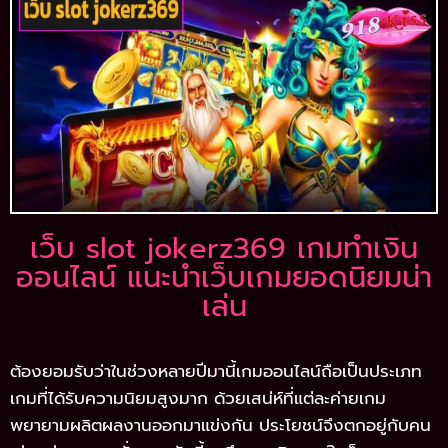
เว็บ slot jokerz369 เกมทำเงิน
ออนไลน์ แนะนำเว็บเกมยอดนิยมน่า
เล่น
ต้องยอมรับว่าในช่วงหลายปีมานี้เกมออนไลน์ถือเป็นประเภท
เกมที่ได้รับความนิยมสูงมาก ด้วยเสน่ห์ที่แต่ละค่ายเกม
พยายามผลิตผลงานออกมาแข่งกัน ประโยชน์จึงตกอยู่กับคน