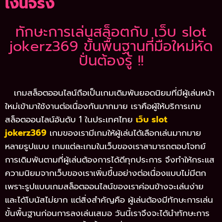
เงินจริง
ทักษะการเล่นสล็อตกับ เว็บ slot
jokerz369 ขั้นพื้นฐานที่มือใหม่หัด
ปั่นต้องรู้ !!
เกมสล็อตออนไลน์ถือเป็นเกมเดิมพันยอดนิยมที่มีผู้เล่นหน้า
ใหม่เข้ามาใช้งานต่อเนื่องกันมากมาย เราคือผู้ให้บริการเกม
สล็อตออนไลน์อันดับ 1 ในประเทศไทย
เว็บ slot
jokerz369
เกมของเรามีเกมให้ผู้เล่นได้เลือกเล่นมากมาย
หลายรูปแบบ เกมแต่ละเกมในเว็บของเราสามารถตอบโจทย์
การเดิมพันตามที่ผู้เล่นต้องการได้ดีทุกประการ จึงทำให้กระแส
ความนิยมจากเว็บของเราเพิ่มขึ้นอย่างต่อเนื่องแบบไม่มีตก
เพราะรูปแบบเกมสล็อตออนไลน์ของเราค่อนข้างจะเล่นง่าย
และได้โบนัสไม่ยาก แต่สิ่งสำคัญคือ ผู้เล่นต้องมีทักษะการเล่น
ขั้นพื้นฐานก่อนการลงเล่นเสมอ วันนี้เราจึงจะได้นำทักษะการ