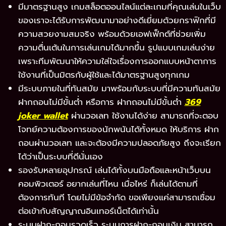
มีมาตรฐานสูง เกมสล็อตออนไลน์แต่ละเกมที่คุณเล่นในเว็บ
ของเราจะได้รับการพัฒนามาอย่างดีเยี่ยมด้วยกราฟิกที่มี
ความสวยงามสมจริง พร้อมด้วยเอฟเฟ็กต์ที่ช่วยเพิ่ม
ความตื่นเต้นในการเล่นเกมได้มากขึ้น รูปแบบเกมเล่นง่าย
เพราะทีมพัฒนาให้ความใส่ใจเรื่องการออกแบบหน้าตาการ
ใช้งานที่เป็นมิตรกับผู้ใช้และได้มาตรฐานสูงทุกเกม
มีระบบภายในที่ทันสมัย มาพร้อมกับระบบที่มีความทันสมัย
ฝากถอนไม่มีขั้นต่ำ หรือการ ฝากถอนไม่มีขั้นต่ำ
369
joker wallet
ผ่านวอเลท ใช้งานได้ง่าย สามารถที่จะตอบ
โจทย์ความต้องการของนักพนันได้ทั้งหมด ให้บริการ ฝาก
ถอนผ่านวอเลท และจะต้องมีความปลอดภัยสูง ถึงจะเรียก
ได้ว่าเป็นระบบที่ดีนั่นเอง
รองรับหลายอุปกรณ์ เล่นได้ทั้งบนมือถือและหน้าเว็บบน
คอมพิวเตอร์ อยากเล่นที่ไหน เมื่อไหร่ ก็เล่นได้ตามที่
ต้องการทันที โดยไม่มีข้อจำกัด ขอเพียงแค่สามารถเชื่อม
ต่อเข้ากับสัญญาณอินเทอร์เน็ตได้เท่านั้น
ระบบฝาก-ถอนรวดเร็ว ระบบการฝาก-ถอนเงิน สามารถ