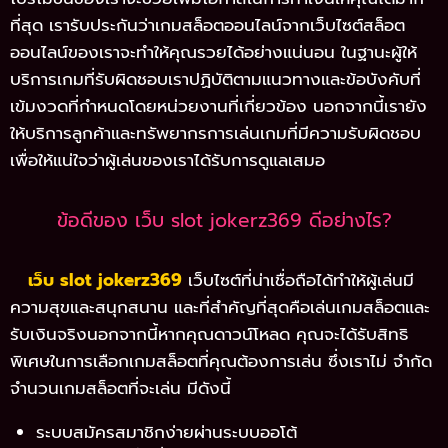
ที่สุด เรารับประกันว่าเกมสล็อตออนไลน์จากเว็บไซต์สล็อต
ออนไลน์ของเราจะทำให้คุณรวยได้อย่างแน่นอน ในฐานะผู้ให้
บริการเกมที่รับผิดชอบเราปฏิบัติตามแนวทางและข้อบังคับที่
เข้มงวดที่กําหนดโดยหน่วยงานที่เกี่ยวข้อง นอกจากนี้เรายัง
ให้บริการลูกค้าและทรัพยากรการเล่นเกมที่มีความรับผิดชอบ
เพื่อให้แน่ใจว่าผู้เล่นของเราได้รับการดูแลเสมอ
ข้อดีของ เว็บ slot jokerz369 ดีอย่างไร?
เว็บ slot jokerz369
เว็บไซต์ที่น่าเชื่อถือได้ทำให้ผู้เล่นมี
ความสุขและสนุกสนาน และที่สำคัญที่สุดคือเล่นเกมสล็อตและ
รับเงินจริงนอกจากนี้หากคุณดาวน์โหลด คุณจะได้รับสิทธิ
พิเศษในการเลือกเกมสล็อตที่คุณต้องการเล่น ซึ่งเราไม่ จำกัด
จำนวนเกมสล็อตที่จะเล่น มีดังนี้
ระบบสมัครสมาชิกง่ายผ่านระบบออโต้