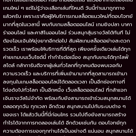
เกมใหม่ ๆ แต่ไม่รู้ว่าจะเลือกเล่นที่ไหนดี วันนี้ท่านมาถูกทาง
แล้วครับ เพราะเราคือผู้ให้บริการเกมสล็อตแนวใหม่ที่ตอบโจทย์
มากที่สุดในเวลานี้ พบกับเกมสล็อตออนไลน์ เกมยิงปลา บาคา
ร่าออนไลน์ และคาสิโนออนไลน์ ร่วมสนุกลุ้นรางวัลได้ทันที ไม่
ต้องโอนเงินให้ยุ่งยากอีกต่อไป สัมผัสเกมสล็อตอย่างสะดวก
รวดเร็ว เราพร้อมให้บริการที่ดีที่สุด เพียงครั้งเดียวเล่นได้ทุก
ค่ายเกมบนเว็บไซต์นี้ ทำกำไรต่อเนื่อง สนุกกับเกมได้ทุกไลฟ์
สไตล์ กล้าการันตีจากผู้เล่นทั่วโลกที่ทุกคนต้องพบเจอกับ
ความรวดเร็ว และบริการที่เพิ่มเข้ามามากที่สุดสามารถเข้ามา
ลงทุนในเกมสล็อตออนไลน์ได้ตลอดเวลา เป็นอีกช่องทางที่
โด่งดังไปทั่วโลก เป็นอีกหนึ่ง เว็บสล็อตออนไลน์ ที่กล้าแจก
เงินรางวัลไม่จำกัด พร้อมกับยังสามารถเข้าร่วมสนุกสนานได้
ตลอดทุกวัน ทุกเวลา อีกด้วย สนุกสนานไปกับระบบต่าง ๆ
ของเรา ได้แล้ววันนี้ที่นี่ก่อนใคร รวมไปถึงยังสามารถสร้าง
กำไรได้จากการทดลองเล่นได้ อีกด้วยเช่นกัน ตอบโจทย์ทุก
ความต้องการของทุกท่านได้เป็นอย่างดี แน่นอน สนุกสนานได้