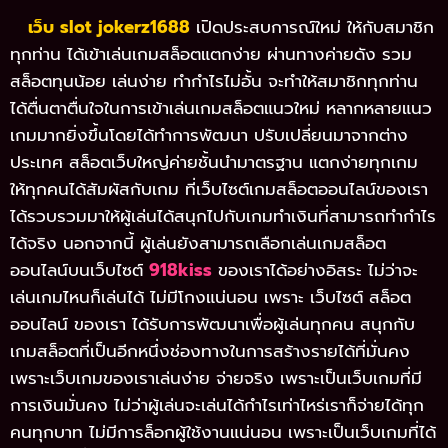
เว็บ slot jokerz1688
เปิดประสบการณ์ใหม่ ให้กับสมาชิก
ทุกท่าน ได้เข้าเล่นเกมสล็อตแตกง่าย ผ่านทางค่ายดัง รวม
สล็อตทุนน้อย เล่นง่าย ทำกำไรไม่อั้น จะทำให้สมาชิกทุกท่าน
ได้ตื่นตาตื่นใจในการเข้าเล่นเกมสล็อตแนวใหม่ หลากหลายแนว
เกมมากยิ่งขึ้นโดยได้ทำการพัฒนา ปรับเปลี่ยนมาจากต่าง
ประเทศ สล็อตเว็บใหญ่ค่ายชั้นนำมาตรฐาน แตกง่ายทุกเกม
ให้ทุกคนได้สัมผัสกับเกม ที่เว็บไซต์เกมสล็อตออนไลน์ของเรา
ได้รวบรวมมาให้ผู้เล่นได้สนุกไปกับเกมทำเงินที่สามารถทำกำไร
ได้จริง นอกจากนี้ ผู้เล่นยังสามารถเลือกเล่นเกมสล็อต
ออนไลน์บนเว็บไซต์
918kiss
ของเราได้อย่างอิสระ ไม่ว่าจะ
เล่นเกมไหนก็เล่นได้ ไม่มีโกงแน่นอน เพราะ เว็บไซต์ สล็อต
ออนไลน์ ของเรา ได้รับการพัฒนาเพื่อผู้เล่นทุกคน สนุกกับ
เกมสล็อตที่เป็นอีกหนึ่งช่องทางในการสร้างรายได้ที่มั่นคง
เพราะเว็บเกมของเราเล่นง่าย จ่ายจริง เพราะเป็นเว็บเกมที่มี
การเงินมั่นคง ไม่ว่าผู้เล่นจะเล่นได้กำไรเท่าไหร่เราก็จ่ายได้ทุก
คนทุกบาท ไม่มีการล็อกผู้ใช้งานแน่นอน เพราะเป็นเว็บเกมที่ได้