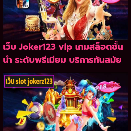
เว็บ Joker123 vip เกมสล็อตชั้น
นำ ระดับพรีเมียม บริการทันสมัย