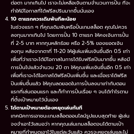
ต่อตา มากเกินไป เราจะไม่เหลือเงินตามจำนวนการปั่น ที่จะ
ทำให้มีโอกาสที่ได้ฟรีสปรินมากขึ้นนั่นเอง
10 ตาแรกควรเดิมพันทีละน้อย
ในช่วงแรก ๆ ที่คุณเดิมพันหรือปั่นเกมสล็อต คุณไม่ควร
ลงทุนมากเกินไป โดยการปั่น 10 ตาแรก ให้คงเงินการปั่น
ที่ 2-5 บาท หากทุนหลักร้อย หรือ 2-5% ของยอดเงิน
ลงทุน หลังจากตาที่ 11-20 ให้ผู้เล่นเพิ่มเงินขึ้นอีก 0.5 เท่า
เพื่อที่ว่าเราจะได้มีโอกาสในการได้รับฟรีสปินมากขึ้น หลังมี
การปั่นไปแล้วจำนวน 20 ตา ให้คุณเพิ่มเงินขึ้นอีก 0.5 เท่า
เพื่อที่เราจะได้โอกาสได้ฟรีสปินเพิ่มขึ้น และเมื่อเราได้ฟรีส
ปินเพิ่มขึ้นแล้ว ให้คุณลดยอดในการปั่นลงมาเท่ากับตอน
แรกที่เล่นตอนแรก และก็ทำการปั่นเรื่อย ๆ จนได้กำไรตาม
ที่ตั้งเป้าหมายไว้นั่นเอง
ได้ตามเป้าหมายต้องหยุดเล่นทันที
เทคนิคการเอาชนะเกมสล็อตออนไลน์รูปแบบสุดท้าย ผู้เล่น
จงจำเอาไว้เสมอว่า หากคุณเล่นเกมสล็อตจนได้ตามเป้า
หมายที่กำหนดเอาไว้ในแต่ละวันแล้ว ควรจะหยุดเล่นและไม่