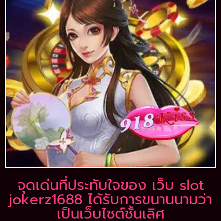
จุดเด่นที่ประทับใจของ เว็บ slot
jokerz1688 ได้รับการขนานนามว่า
เป็นเว็บไซต์ชั้นเลิศ