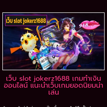
เว็บ slot jokerz1688 เกมทำเงิน
ออนไลน์ แนะนำเว็บเกมยอดนิยมน่า
เล่น