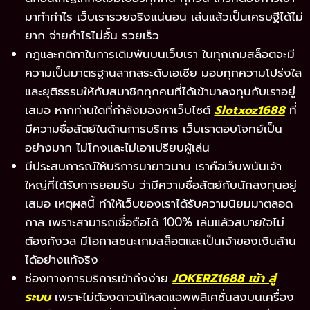
มาทำกำไร เว็บเรารวยจริงแน่นอน เล่นแล้วเป็นเศรษฐีได้ไม่
ยาก จ่ายกำไรไม่อั้น รวยเร็ว
กฎและกติกาในการเดิมพันบนเว็บเรา ในทุกเกมสล็อตจะมี
ความเป็นมาตรฐานสากลระดับเอเชีย มอบทุกความโปร่งใส
และยุติธรรมให้กับสมาชิกทุกคนที่ได้เข้ามาลงทุนกับเราอยู่
เสมอ หากท่านใดที่กำลังมองหาเว็บไซต์
Slotxoz1688
ที่
มีความซื่อสัตย์ในด้านการบริการ เว็บเราตอบโจทย์เป็น
อย่างมาก ไม่โกงและไม่เอาเปรียบผู้เล่น
มีประสบการณ์ให้บริการมายาวนาน เราคือเว็บพนันเจ้า
ใหญ่ที่ได้รับการยอมรับ ว่ามีความซื่อสัตย์กับนักลงทุนอยู่
เสมอ เหตุผลนี้ ทำให้เว็บของเราได้รับความนิยมมาตลอด
กาล เพราะสามารถเชื่อถือได้ 100% เล่นแล้วสบายใจไม่
ต้องกังวล มีโอกาสชนะเกมสล็อตและเป็นเจ้าของเงินล้าน
ได้อย่างแท้จริง
ช่องทางการบริการเข้าถึงง่าย
JOKERZ1688 เข้า สู่
ระบบ
เพราะไม่ต้องดาวน์โหลดแอพพลิเคชั่นลงบนเครื่อง