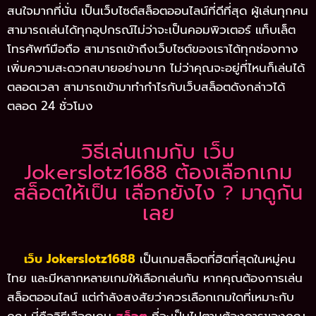
สนใจมากที่นั่น เป็นเว็บไซต์สล็อตออนไลน์ที่ดีที่สุด ผู้เล่นทุกคน
สามารถเล่นได้ทุกอุปกรณ์ไม่ว่าจะเป็นคอมพิวเตอร์ แท็บเล็ต
โทรศัพท์มือถือ สามารถเข้าถึงเว็บไซต์ของเราได้ทุกช่องทาง
เพิ่มความสะดวกสบายอย่างมาก ไม่ว่าคุณจะอยู่ที่ไหนก็เล่นได้
ตลอดเวลา สามารถเข้ามาทำกำไรกับเว็บสล็อตดังกล่าวได้
ตลอด 24 ชั่วโมง
วิธีเล่นเกมกับ เว็บ
Jokerslotz1688 ต้องเลือกเกม
สล็อตให้เป็น เลือกยังไง ? มาดูกัน
เลย
เว็บ Jokerslotz1688
เป็นเกมสล็อตที่ฮิตที่สุดในหมู่คน
ไทย และมีหลากหลายเกมให้เลือกเล่นกัน หากคุณต้องการเล่น
สล็อตออนไลน์ แต่กำลังสงสัยว่าควรเลือกเกมใดที่เหมาะกับ