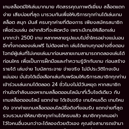
เกมสล็อตมีให้เล่นมากมาย คัดสรรคุณภาพดีเยี่ยม สล็อตแตก
ง่าย เสียบ่อยที่สุด มารวมกันเพื่อให้บริการทุกท่านได้เล่นเกม
สล็อต สนุก มันส์ ครบทุกค่ายที่ต้องการ เพียงสมัครสมาชิก
เพื่อร่วมเล่น อย่ากลัวที่จะผิดหวัง เพราะมีเกมให้เลือกเล่น
มากกว่า 2500 เกม หลากหลายรูปแบบไม่ซ้ำใครอย่างแน่นอน
อีกทั้งทดลองเล่นฟรี ไม่ต้องฝาก เล่นได้แทบทุกอย่างซึ่งตอบ
โจทย์ผู้เล่นที่ไม่เคยเล่นมาก่อนหลายเกมสามารถทดลองเล่นได้
ก่อนใคร เพื่อเป็นการฝึกมือและทำความรู้จักกับเกม ก่อนสร้าง
รายได้ เล่นง่าย โบนัสกระจาย จ่ายจริง ไม่มีประวัติโกงเงิน
แน่นอน มั่นใจได้เมื่อเลือกเล่นกับพร้อมให้บริการสมาชิกทุกท่าน
เข้าร่วมเล่นเกมได้ตลอด 24 ชั่วโมงไม่มีวันหยุด หากสมาชิก
ท่านใดกำลังมองหาเกมสล็อตออนไลน์มาที่เว็บไซต์เดียว กับ
เกมสล็อตออนไลน์ แตกง่าย ได้เงินจริง เกมไหนเด็ด เกมไหน
ดัง จากค่ายเกมสล็อตออนไลน์ชื่อดังที่ยอมรับ แตกง่ายที่สุด
รวบรวมมาให้สมาชิกทุกท่านได้ครบแล้ว สมาชิกทุกคนอย่า
ไว้ใจคนอื่นจนกว่าจะได้ลองด้วยตัวเอง คุณยังสามารถเข้ามา