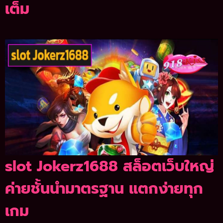
เต็ม
slot Jokerz1688 สล็อตเว็บใหญ่
ค่ายชั้นนำมาตรฐาน แตกง่ายทุก
เกม