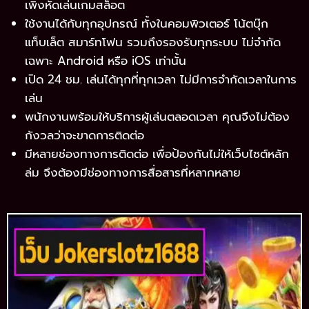
เพิ่งหัดเล่นเกมสล็อต
ใช้งานได้กับทุกอุปกรณ์ ทั้งในคอมพิวเตอร์ โน้ตบุ๊ก
แท็บเล็ต สมาร์ทโฟน รวมถึงรองรับทุกระบบ ไม่จำกัด
เฉพาะ Android หรือ iOS เท่านั้น
เปิด 24 ชม. เล่นได้ทุกที่ทุกเวลา ไม่มีการจำกัดเวลาในการ
เล่น
พนักงานพร้อมให้บริการผู้เล่นตลอดเวลา คุณจึงไม่ต้อง
กังวลว่าจะขาดการติดต่อ
มีหลายช่องทางการติดต่อ เพื่อป้องกันไม่ให้เว็บไซต์หลัก
ล่ม จึงต้องมีช่องทางการสื่อสารที่หลากหลาย