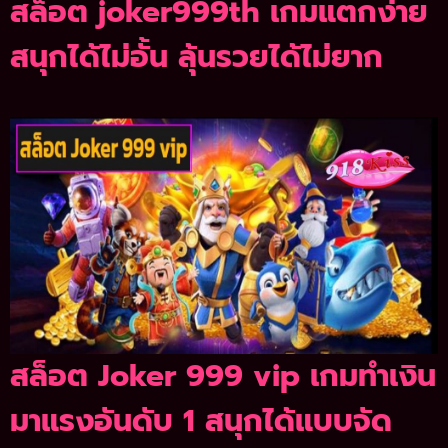
สล็อต joker999th เกมแตกง่าย
สนุกได้ไม่อั้น ลุ้นรวยได้ไม่ยาก
สล็อต Joker 999 vip เกมทำเงิน
มาแรงอันดับ 1 สนุกได้แบบจัด