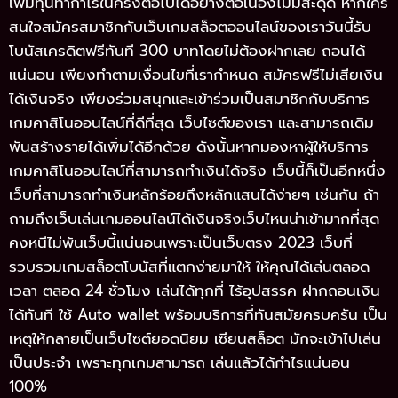
เพิ่มทุนทำกำไรในครั้งต่อไปได้อย่างต่อเนื่องไม่มีสะดุด หากใคร
สนใจสมัครสมาชิกกับเว็บเกมสล็อตออนไลน์ของเราวันนี้รับ
โบนัสเครดิตฟรีทันที 300 บาทโดยไม่ต้องฝากเลย ถอนได้
แน่นอน เพียงทำตามเงื่อนไขที่เรากำหนด สมัครฟรีไม่เสียเงิน
ได้เงินจริง เพียงร่วมสนุกและเข้าร่วมเป็นสมาชิกกับบริการ
เกมคาสิโนออนไลน์ที่ดีที่สุด เว็บไซต์ของเรา และสามารถเดิม
พันสร้างรายได้เพิ่มได้อีกด้วย ดังนั้นหากมองหาผู้ให้บริการ
เกมคาสิโนออนไลน์ที่สามารถทำเงินได้จริง เว็บนี้ก็เป็นอีกหนึ่ง
เว็บที่สามารถทำเงินหลักร้อยถึงหลักแสนได้ง่ายๆ เช่นกัน ถ้า
ถามถึงเว็บเล่นเกมออนไลน์ได้เงินจริงเว็บไหนน่าเข้ามากที่สุด
คงหนีไม่พ้นเว็บนี้แน่นอนเพราะเป็นเว็บตรง 2023 เว็บที่
รวบรวมเกมสล็อตโบนัสที่แตกง่ายมาให้ ให้คุณได้เล่นตลอด
เวลา ตลอด 24 ชั่วโมง เล่นได้ทุกที่ ไร้อุปสรรค ฝากถอนเงิน
ได้ทันที ใช้ Auto wallet พร้อมบริการที่ทันสมัยครบครัน เป็น
เหตุให้กลายเป็นเว็บไซต์ยอดนิยม เซียนสล็อต มักจะเข้าไปเล่น
เป็นประจำ เพราะทุกเกมสามารถ เล่นแล้วได้กำไรแน่นอน
100%