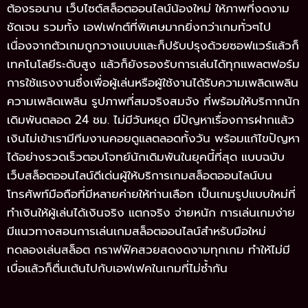
ต้องรอนาน เว็บไซต์สล็อตออนไลน์น้องใหม่ ให้ภาพที่งดงาม
ชัดเจน รวมทั้ง เอฟเฟกต์ที่พิเศษมากยิ่งกว่าเกมทั่วๆไป
เนื่องจากตัวเกมถูกวางแบบและก็ปรับปรุงด้วยซอฟแวร์แล้วก็
เทคโนโลยีระดับสูง แล้วก็ยังรองรับการเล่นได้ทุกแพลตฟอร์ม
การใช้แรงงานซึ่งเพื่อผู้เล่นหรือผู้ใช้งานได้รับความเพลิดเพลิน
ความเพลิดเพลิน รูปภาพที่สมจริงสมจัง ที่พร้อมให้บริกากนัก
เดิมพันตลอด 24 ชม. ไม่มีวันหยุด มีปัญหาเรื่องการฝากแล้ว
เงินไม่เข้าเรามีทีมงานคอยดูแลตลอดทั้งวัน พร้อมแก้ไขปัญหา
ได้อย่างรวดเร็วตอบโจทย์นักเดิมพันในยุคนี้ที่สุด แบบฉบับ
เว็บสล็อตออนไลน์ดีเด่นผู้ให้บริการเกมสล็อตออนไลน์บน
โทรศัพท์มือถือที่มีหลายค่ายให้ท่านเลือก เป็นเกมรูปแบบใหม่ที่
ทำเงินให้ผู้เล่นได้เงินจริง แตกจริง จ่ายหนัก การเล่นเกมง่าย
มีแนวทางสอนการเล่นเกมสล็อตออนไลน์สำหรับมือใหม่
ทดลองเล่นสล็อต กราฟฟิคสวยสดงดงามทุกเกม ทำให้ไม่มี
เบื่อแล้วก็ตื่นเต้นไปกับเอฟเฟคในเกมที่ไม่ซ้ำกัน