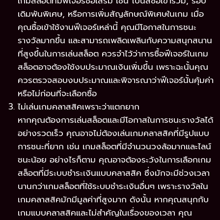
เกมสล็อตที่มีฟีเจอร์ซื้อเสริม เช่น โบนัสซื้อเข้าร่วม, รอบ
เดิมพันพิเศษ, หรือการเพิ่มสัญลักษณ์พิเศษในเกม เมื่อ
คุณซื้อเข้าใช้งานฟีเจอร์เหล่านี้ คุณมีโอกาสในการชนะ
รางวัลมากขึ้น และสามารถเพลิดเพลินกับความสนุกสนาน
ที่สูงขึ้นในการเล่นสล็อต ควรจำไว้ว่าการซื้อฟีเจอร์ในเกม
สล็อตอาจต้องใช้งบประมาณเงินเพิ่มขึ้น เพราะฉะนั้นคุณ
ควรตรวจสอบงบประมาณและพิจารณาว่าฟีเจอร์นั้นคุ้มค่า
หรือไม่ก่อนที่จะเลือกซื้อ
ไม่เล่นเกมคลาสสิคเพราะว่าแตกยาก
หากคุณต้องการเล่นสล็อตและมีโอกาสในการชนะรางวัลได้
อย่างรวดเร็ว คุณอาจไม่ต้องเล่นเกมคลาสสิคที่มีรูปแบบ
การชนะที่ยาก เช่น เกมสล็อตที่มีจำนวนวงล้อมากและไลน์
ชนะน้อย อย่างไรก็ตาม คุณอาจต้องระวังในการเลือกเกม
สล็อตที่มีระบบชำระเงินแบบคลาสสิค ซึ่งมักจะมีช่วงเวลา
นานกว่าเกมสล็อตที่ใช้ระบบชำระเงินอื่นๆ เพราะรางวัลใน
เกมคลาสสิคมักมีมูลค่าที่สูงมาก ดังนั้น หากคุณสนุกกับ
เกมแบบคลาสสิคและไม่สำคัญในเรื่องของเวลา คุณ