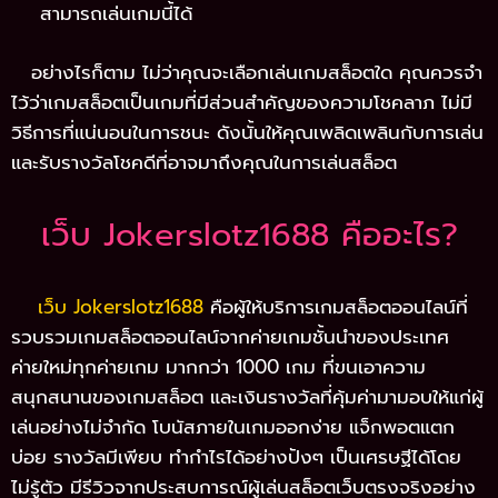
สามารถเล่นเกมนี้ได้
อย่างไรก็ตาม ไม่ว่าคุณจะเลือกเล่นเกมสล็อตใด คุณควรจำ
ไว้ว่าเกมสล็อตเป็นเกมที่มีส่วนสำคัญของความโชคลาภ ไม่มี
วิธีการที่แน่นอนในการชนะ ดังนั้นให้คุณเพลิดเพลินกับการเล่น
และรับรางวัลโชคดีที่อาจมาถึงคุณในการเล่นสล็อต
เว็บ Jokerslotz1688 คืออะไร?
เว็บ Jokerslotz1688
คือผู้ให้บริการเกมสล็อตออนไลน์ที่
รวบรวมเกมสล็อตออนไลน์จากค่ายเกมชั้นนำของประเทศ
ค่ายใหม่ทุกค่ายเกม มากกว่า 1000 เกม ที่ขนเอาความ
สนุกสนานของเกมสล็อต และเงินรางวัลที่คุ้มค่ามามอบให้แก่ผู้
เล่นอย่างไม่จำกัด โบนัสภายในเกมออกง่าย แจ็กพอตแตก
บ่อย รางวัลมีเพียบ ทำกำไรได้อย่างปังๆ เป็นเศรษฐีได้โดย
ไม่รู้ตัว มีรีวิวจากประสบการณ์ผู้เล่นสล็อตเว็บตรงจริงอย่าง