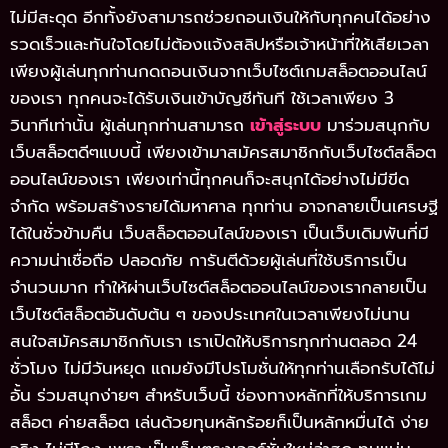
ไม่มีสะดุด อีกทั้งยังสามารถช่วยถอนเงินให้กับทุกคนได้อย่าง
รวดเร็วและทันใจโดยไม่ต้องแจ้งสลิปหรือเจ้าหน้าที่ให้เสียเวลา
เพียงผู้เล่นทุกท่านกดถอนเงินจากเว็บไซต์เกมสล็อตออนไลน์
ของเรา ทุกคนจะได้รับเงินเข้าบัญชีทันที ใช้เวลาเพียง 3
วินาทีเท่านั้น ผู้เล่นทุกท่านสามารถ
เข้าสู่ระบบ
มาร่วมสนุกกับ
เว็บสล็อตดีๆแบบนี้ เพียงเข้ามาสมัครสมาชิกกับเว็บไซต์สล็อต
ออนไลน์ของเรา เพียงเท่านี้ทุกคนก็จะสนุกได้อย่างไม่มีขีด
จำกัด พร้อมสร้างรายได้มหาศาล ทุกท่าน อาจกลายเป็นเศรษฐี
ได้ในชั่วข้ามคืน เว็บสล็อตออนไลน์ของเรา เป็นเว็บเดิมพันที่มี
ความน่าเชื่อถือ ปลอดภัย การันตีด้วยผู้เล่นที่ใช้บริการเป็น
จำนวนมาก ทำให้ผ่านเว็บไซต์สล็อตออนไลน์ของเรากลายเป็น
เว็บไซต์สล็อตอันดับต้น ๆ ของประเทศในเวลาเพียงไม่นาน
สนใจสมัครสมาชิกกับเรา เราเปิดให้บริการทุกท่านตลอด 24
ชั่วโมง ไม่มีวันหยุด แถมยังมีโปรโมชั่นให้ทุกท่านเลือกรับได้ไม่
อั้น ร่วมสนุกง่ายๆ สำหรับเว็บนี้ ช่องทางหลักที่ให้บริการเกม
สล็อต ค่ายสล็อต เล่นด้วยทุนหลักร้อยก็เป็นหลักหมื่นได้ ง่าย