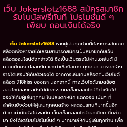
เว็บ Jokerslotz1688 สมัครสมาชิก
รับโบนัสฟรีทันที โปรโมชั่นดี ๆ
เพียบ ถอนเงินได้จริง
เว็บ Jokerslotz1688
หากผู้เล่นทุกท่านที่ต้องการเล่นเกม
สล็อตเพื่อหารายได้เสริมสามารถสมัครเป็นสมาชิกกับเว็บ
สล็อตออนไลน์ดังกล่าวได้ ซึ่งเป็นเว็บตรงไม่ผ่านเอเย่นต์ มี
ความมั่นคง ปลอดภัย และน่าเชื่อถือมาก ทุกคนสามารถสร้าง
รายได้เสริมให้กับตัวเองได้ จากการเล่นเกมสล็อตกับเว็บไซต์
สล็อต 918kiss ของเรา นอกจากนี้ ทางเว็บไซต์เกมสล็อต
ออนไลน์ของเรายังได้คัดสรรเกมสล็อตออนไลน์ที่ทำเงินได้
จริงให้กับผู้เล่นทุกคน โบนัสแตกหนัก แตกจริง เน้นๆ ที่
สำคัญยังช่วยให้ผู้เล่นทุกคนสร้าง ผลตอบแทนที่มากขึ้นอีก
ด้วย เท่านั้นยังไม่พอกับ เว็บสล็อตออนไลน์ยอดนิยม ที่กล่าว
มา ยังได้เตรียมโปรโมชั่นดี ๆ มากมายให้กับผู้เล่นทุกท่าน เพื่อ