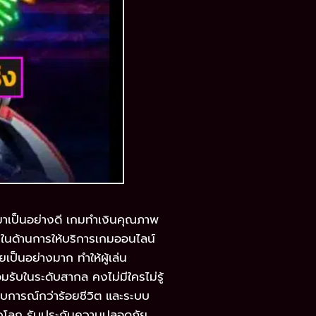
บมาเป็นอย่างดี เกมทำเงินคุณภาพ
ียงในด้านการให้บริการเกมออนไลน์
เป็นอย่างมาก ทำให้ผู้เล่น
มรับในระดับสากล คงไม่มีใครไม่รู้
ะสบการณ์กว่าร้อยชีวิต และระบบ
่วโลก รับประกันความปลอดภัย