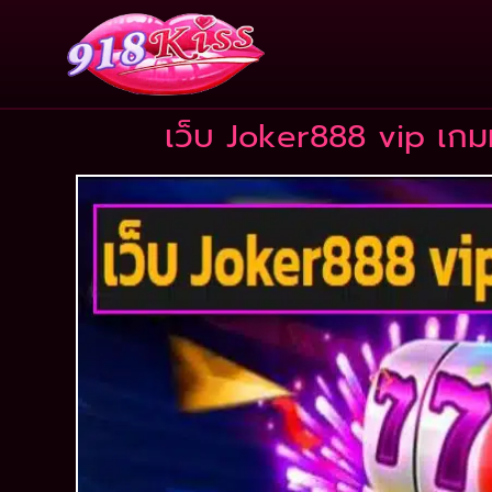
เว็บ Joker888 vip เกม