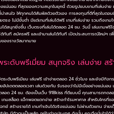
่างแน่นอน ที่สุดของความสนุกในยุคนี้ ด้วยรูปแบบเกมที่เล่นง่าย แ
ี่น่าสนใจ ให้ทุกคนได้สัมผัสด้วยตัวเอง การลงทุนที่ดีที่สุดในตอน
บโดยตรง ไม่มีขั้นต่ำ มีแต่เกมที่เล่นได้ฟรี เกมที่เล่นง่าย รวมถึงเ
มได้สนุกยิ่งขึ้น เว็บตรงที่เล่นได้ตลอด 24 ชม. วันนี้ เล่นเกมฟรี
ทันที สมัครฟรี และเข้ามาเล่นได้ทันที เปิดประสบการณ์ใหม่ๆ เพื่อ
มรับของรางวัลมากมาย
ะดับพรีเมี่ยม สนุกจริง เล่นง่าย ส
ะดับพรีเมียม เล่นฟรี เข้าง่ายตลอด 24 ชั่วโมง และยังมีกิจกร
่คอยอัปเดตตลอดเวลา เล่นด้วยกัน รับรองว่าไม่มีเบื่ออย่างแน่นอน
ตลอด 24 ชม. ต้องเป็นเว็บ 918kiss ที่ดีแบบนี้ คุณสามารถทดลอง
่นี่ เกมสล็อต แจ็กพอตแตกง่าย สร้างกำไรมหาศาล สำหรับใครที่
ทย์ สร้างรายได้ เกมทำเงินได้จริงแน่นอน ไม่ผ่านตัวแทน จ่ายเ
ริษัท มีตัวตนเป็นหลัก อยู่ในต่างประเทศ ดังนั้น คุณจึงมั่นใจได้ว