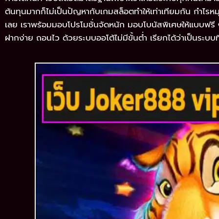
ต้นทุนมากก็ไม่เป็นปัญหากับเกมสล็อตทำให้เท่าเทียมกัน กำไรหมุน
เลย เราพร้อมมอบโปรโมชั่นจัดหนัก มอบโบนัสพิเศษให้แบบฟรี ๆ 
ฝากง่าย ถอนไว ด้วยระบบออโต้ไม่มีขั้นต่ำ เรียกได้ว่าเป็นระบบ