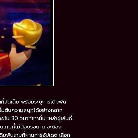
ี่จัดเต็ม พร้อมระบุการเดิมพัน
เริ่มต้นความสนุกได้อย่างหลาก
 30 วินาทีเท่านั้น เหล่าผู้เล่นที่
นเกมที่ไม่ต้องรอนาน จะต้อง
เดิมพันเกมที่ผ่านการอัปเดต เลือก