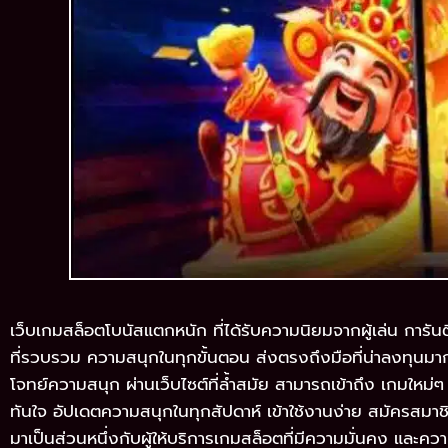
เว็บเกมสล็อตโบนัสแตกหนัก ที่ได้รับความนิยมจากผู้เล่น การันตี
ที่รวบรวม ความสนุกในทุกขั้นตอน ส่งตรงถึงมือที่น่าลงทุนมาก
โจทย์ความสนุก ผ่านเว็บไซต์ที่ล้ำสมัย สามารถเข้าถึง เกมใหม่ๆ
ทันใจ อัปเดตความสนุกในทุกสัปดาห์ เข้าใช้งานง่าย สมัครสมา
มาเป็นส่วนหนึ่งกับผู้ให้บริการเกมสล็อตที่มีความมั่นคง และค