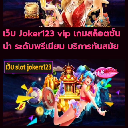
เว็บ Joker123 vip เกมสล็อตชั้น
นำ ระดับพรีเมียม บริการทันสมัย