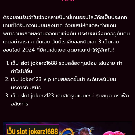
ต้องยอมรับว่าในช่วงหลายปีมานี้เกมออนไลน์ถือเป็นประเภท
เกมที่ได้รับความนิยมสูงมาก ด้วยเสน่ห์ที่แต่ละค่ายเกม
พยายามผลิตผลงานออกมาแข่งกัน ประโยชน์จึงตกอยู่กับคน
เล่นอย่างเรา ๆ นั่นเอง วันนี้เราจึงขอหยิบเอา 3 เว็บเกม
ออนไลน์ 2024 ที่มีคนเล่นเยอะสุดมาแนะนำให้รู้จักกัน!
เว็บ slot jokerz1688 รวมสล็อตทุนน้อย เล่นง่าย ทำ
กำไรไม่อั้น
เว็บ Joker123 vip เกมสล็อตชั้นนำ ระดับพรีเมียม
บริการทันสมัย
เว็บ slot jokerz123 เกมฮิตรูปแบบใหม่ ลุ้นสนุก กราฟิก
อลังการ