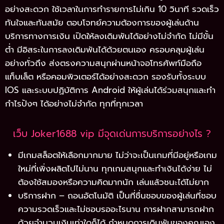
อย่างสะดวก ใช้เวลาในการทำรายการไม่เกิน 10 วินาที รวดเร็ว
ทันใจและทันสมัย ตอบโจทย์ความต้องการของผู้เล่นด้าน
บริการทางการเงิน เปิดให้ลงเดิมพันได้อย่างไม่จำกัด ไม่มีขั้น
ต่ำ มีอิสระในการลงเดิมพันได้ด้วยตนเอง ครอบคลุมผู้เล่น
อย่างทั่วถึง ส่งตรงความสนุกผ่านหน้าจอโทรศัพท์มือถือ
แท็บเล็ต หรือคอมพิวเตอร์ได้อย่างสะดวก รองรับทั้งระบบ
IOS และระบบปฏิบัติการ Android ให้ผู้เล่นได้ร่วมสนุกและทำ
กำไรปังๆ ได้อย่างไม่จำกัด ทุกที่ทุกเวลา
เว็บ Joker1688 vip มีจุดเด่นการบริการอย่างไร ?
มีเกมสล็อตให้เลือกมากมาย ไม่ว่าจะเป็นเกมที่มีอยู่หรือเกม
ใหม่ที่เพิ่งผลิตไปไม่นาน ทุกเกมสนุกและทำเงินได้ง่าย ไม่
ต้องใช้สมองหรือความคิดมากนัก เล่นแล้วชนะได้ไม่ยาก
บริการฝาก – ถอนอัตโนมัติ เป็นที่ชื่นชอบของผู้เล่นที่ชอบ
ความรวดเร็วและไม่ชอบรออะไรนาน การฝากสามารถฝาก
ด้วยจำนวนเงินเท่าใดก็ได้ กำหนดการเดิมพันของคุณเอง