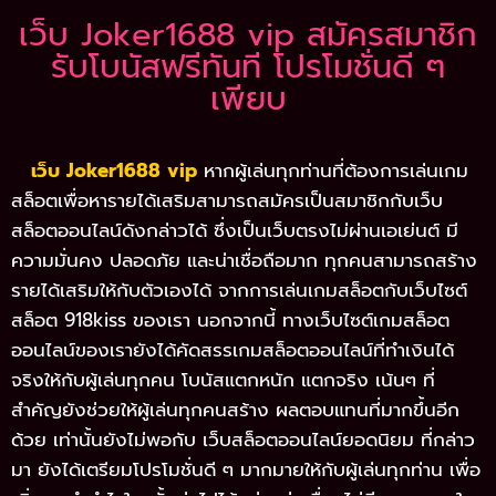
เว็บ Joker1688 vip สมัครสมาชิก
รับโบนัสฟรีทันที โปรโมชั่นดี ๆ
เพียบ
เว็บ Joker1688 vip
หากผู้เล่นทุกท่านที่ต้องการเล่นเกม
สล็อตเพื่อหารายได้เสริมสามารถสมัครเป็นสมาชิกกับเว็บ
สล็อตออนไลน์ดังกล่าวได้ ซึ่งเป็นเว็บตรงไม่ผ่านเอเย่นต์ มี
ความมั่นคง ปลอดภัย และน่าเชื่อถือมาก ทุกคนสามารถสร้าง
รายได้เสริมให้กับตัวเองได้ จากการเล่นเกมสล็อตกับเว็บไซต์
สล็อต 918kiss ของเรา นอกจากนี้ ทางเว็บไซต์เกมสล็อต
ออนไลน์ของเรายังได้คัดสรรเกมสล็อตออนไลน์ที่ทำเงินได้
จริงให้กับผู้เล่นทุกคน โบนัสแตกหนัก แตกจริง เน้นๆ ที่
สำคัญยังช่วยให้ผู้เล่นทุกคนสร้าง ผลตอบแทนที่มากขึ้นอีก
ด้วย เท่านั้นยังไม่พอกับ เว็บสล็อตออนไลน์ยอดนิยม ที่กล่าว
มา ยังได้เตรียมโปรโมชั่นดี ๆ มากมายให้กับผู้เล่นทุกท่าน เพื่อ