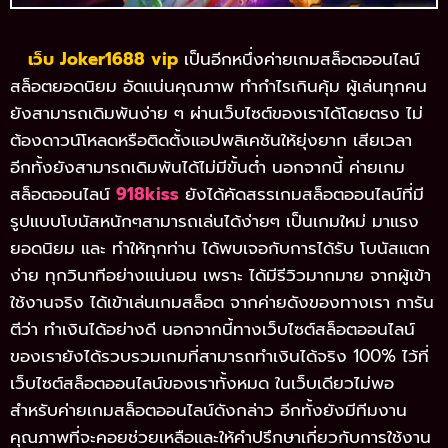
เว็บ Joker1688 vip
เป็นอีกหนึ่งค่ายเกมสล็อตออนไลน์
สล็อตยอดนิยม อัดแน่นคุณภาพ ทำกำไรเกินคุ้ม ผู้เล่นทุกคน
ยังสามารถเดิมพันง่าย ๆ ผ่านเว็บไซต์ของเราได้โดยตรง ไม่
ต้องดาวน์โหลดหรือติดตั้งแอปพลิเคชันให้ยุ่งยาก เสียเวลา
อีกทั้งยังสามารถเดิมพันได้ไม่มีขั้นต่ำ นอกจากนี้ ค่ายเกม
สล็อตออนไลน์
918kiss
ยังได้คัดสรรเกมสล็อตออนไลน์ที่มี
รูปแบบโบนัสหนักๆสามารถเล่นได้ง่ายๆ เป็นเกมใหม่ มาแรง
ยอดนิยม และ ทำให้ทุกท่าน ได้พบเจอกับการได้รับ โบนัสแตก
ง่าย ทุกวินาทีอย่างแน่นอน เพราะ ได้มีรีวิวมากมาย จากผู้เข้า
ใช้งานจริง ได้เข้าเล่นเกมสล็อต จากค่ายดังของทางเรา การัน
ตีว่า ทำเงินได้อย่างดี นอกจากนี้ทางเว็บไซต์สล็อตออนไลน์
ของเรายังได้รวบรวมเกมที่สามารถทำเงินได้จริง 100% ไว้ที่
เว็บไซต์สล็อตออนไลน์ของเราทั้งหมด ในเว็บเดียวไม่พอ
สำหรับค่ายเกมสล็อตออนไลน์ดังกล่าว อีกทั้งยังมีทีมงาน
คุณภาพที่จะคอยช่วยเหลือและให้คำปรึกษาเกี่ยวกับการใช้งาน