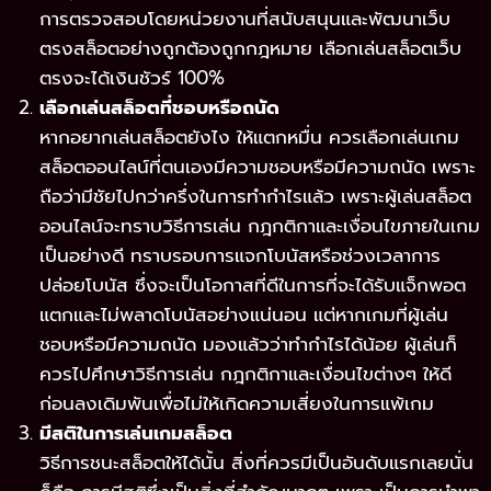
การตรวจสอบโดยหน่วยงานที่สนับสนุนและพัฒนาเว็บ
ตรงสล็อตอย่างถูกต้องถูกกฎหมาย เลือกเล่นสล็อตเว็บ
ตรงจะได้เงินชัวร์ 100%
เลือกเล่นสล็อตที่ชอบหรือถนัด
หากอยากเล่นสล็อตยังไง ให้แตกหมื่น ควรเลือกเล่นเกม
สล็อตออนไลน์ที่ตนเองมีความชอบหรือมีความถนัด เพราะ
ถือว่ามีชัยไปกว่าครึ่งในการทำกำไรแล้ว เพราะผู้เล่นสล็อต
ออนไลน์จะทราบวิธีการเล่น กฎกติกาและเงื่อนไขภายในเกม
เป็นอย่างดี ทราบรอบการแจกโบนัสหรือช่วงเวลาการ
ปล่อยโบนัส ซึ่งจะเป็นโอกาสที่ดีในการที่จะได้รับแจ็กพอต
แตกและไม่พลาดโบนัสอย่างแน่นอน แต่หากเกมที่ผู้เล่น
ชอบหรือมีความถนัด มองแล้วว่าทำกำไรได้น้อย ผู้เล่นก็
ควรไปศึกษาวิธีการเล่น กฎกติกาและเงื่อนไขต่างๆ ให้ดี
ก่อนลงเดิมพันเพื่อไม่ให้เกิดความเสี่ยงในการแพ้เกม
มีสติในการเล่นเกมสล็อต
วิธีการชนะสล็อตให้ได้นั้น สิ่งที่ควรมีเป็นอันดับแรกเลยนั่น