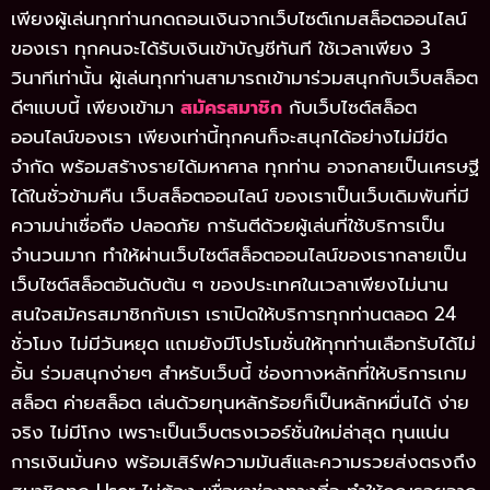
เพียงผู้เล่นทุกท่านกดถอนเงินจากเว็บไซต์เกมสล็อตออนไลน์
ของเรา ทุกคนจะได้รับเงินเข้าบัญชีทันที ใช้เวลาเพียง 3
วินาทีเท่านั้น ผู้เล่นทุกท่านสามารถเข้ามาร่วมสนุกกับเว็บสล็อต
ดีๆแบบนี้ เพียงเข้ามา
สมัครสมาชิก
กับเว็บไซต์สล็อต
ออนไลน์ของเรา เพียงเท่านี้ทุกคนก็จะสนุกได้อย่างไม่มีขีด
จำกัด พร้อมสร้างรายได้มหาศาล ทุกท่าน อาจกลายเป็นเศรษฐี
ได้ในชั่วข้ามคืน เว็บสล็อตออนไลน์ ของเราเป็นเว็บเดิมพันที่มี
ความน่าเชื่อถือ ปลอดภัย การันตีด้วยผู้เล่นที่ใช้บริการเป็น
จำนวนมาก ทำให้ผ่านเว็บไซต์สล็อตออนไลน์ของเรากลายเป็น
เว็บไซต์สล็อตอันดับต้น ๆ ของประเทศในเวลาเพียงไม่นาน
สนใจสมัครสมาชิกกับเรา เราเปิดให้บริการทุกท่านตลอด 24
ชั่วโมง ไม่มีวันหยุด แถมยังมีโปรโมชั่นให้ทุกท่านเลือกรับได้ไม่
อั้น ร่วมสนุกง่ายๆ สำหรับเว็บนี้ ช่องทางหลักที่ให้บริการเกม
สล็อต ค่ายสล็อต เล่นด้วยทุนหลักร้อยก็เป็นหลักหมื่นได้ ง่าย
จริง ไม่มีโกง เพราะเป็นเว็บตรงเวอร์ชั่นใหม่ล่าสุด ทุนแน่น
การเงินมั่นคง พร้อมเสิร์ฟความมันส์และความรวยส่งตรงถึง