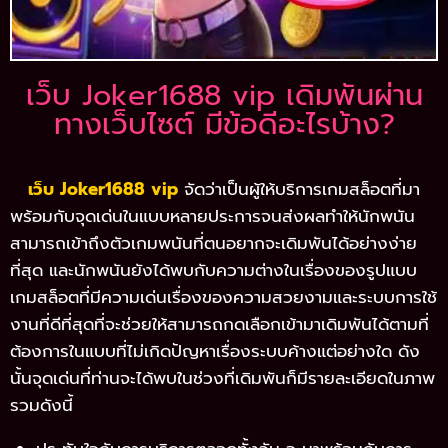
เว็บ Joker1688 vip เดิมพันผ่าน
ทางเว็บไซต์ มีข้อดีอะไรบ้าง?
เว็บ Joker1688 vip
จัดว่าเป็นผู้ให้บริการเกมสล็อตที่มา
พร้อมกับจุดเด่นในแบบหลายประการจนส่งผลทำให้นักพนัน
สามารถเข้าถึงตัวเกมพนันที่ตนอยากจะเดิมพันได้อย่างง่าย
ที่สุด และนักพนันยังได้พบกับความต่างในเรื่องของรูปแบบ
เกมสล็อตที่มีความเด่นเรื่องของความสวยงามและระบบการใช้
งานที่ดีที่สุดที่จะช่วยให้สามารถกดเลือกเข้ามาเดิมพันได้ตามที่
ต้องการในแบบที่ไม่เกิดปัญหาเรื่องระบบค้างแต่อย่างใด ดัง
นั้นจุดเด่นที่ท่านจะได้พบในช่วงที่เดิมพันก็มีรายละเอียดในภาพ
รวมดังนี้