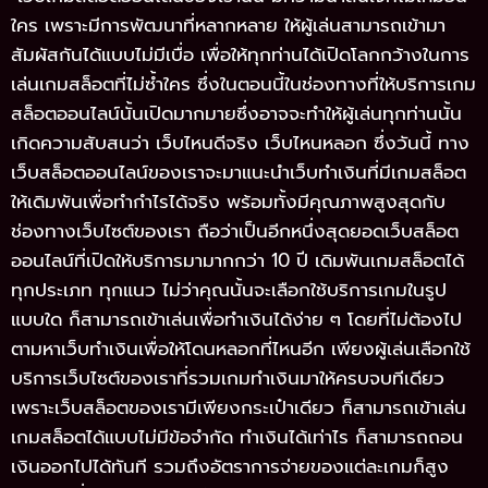
ใคร เพราะมีการพัฒนาที่หลากหลาย ให้ผู้เล่นสามารถเข้ามา
สัมผัสกันได้แบบไม่มีเบื่อ เพื่อให้ทุกท่านได้เปิดโลกกว้างในการ
เล่นเกมสล็อตที่ไม่ซ้ำใคร ซึ่งในตอนนี้ในช่องทางที่ให้บริการเกม
สล็อตออนไลน์นั้นเปิดมากมายซึ่งอาจจะทำให้ผู้เล่นทุกท่านนั้น
เกิดความสับสนว่า เว็บไหนดีจริง เว็บไหนหลอก ซึ่งวันนี้ ทาง
เว็บสล็อตออนไลน์ของเราจะมาแนะนำเว็บทำเงินที่มีเกมสล็อต
ให้เดิมพันเพื่อทำกำไรได้จริง พร้อมทั้งมีคุณภาพสูงสุดกับ
ช่องทางเว็บไซต์ของเรา ถือว่าเป็นอีกหนึ่งสุดยอดเว็บสล็อต
ออนไลน์ที่เปิดให้บริการมามากกว่า 10 ปี เดิมพันเกมสล็อตได้
ทุกประเภท ทุกแนว ไม่ว่าคุณนั้นจะเลือกใช้บริการเกมในรูป
แบบใด ก็สามารถเข้าเล่นเพื่อทำเงินได้ง่าย ๆ โดยที่ไม่ต้องไป
ตามหาเว็บทำเงินเพื่อให้โดนหลอกที่ไหนอีก เพียงผู้เล่นเลือกใช้
บริการเว็บไซต์ของเราที่รวมเกมทำเงินมาให้ครบจบทีเดียว
เพราะเว็บสล็อตของเรามีเพียงกระเป๋าเดียว ก็สามารถเข้าเล่น
เกมสล็อตได้แบบไม่มีข้อจำกัด ทำเงินได้เท่าไร ก็สามารถถอน
เงินออกไปได้ทันที รวมถึงอัตราการจ่ายของแต่ละเกมก็สูง