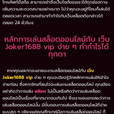
โทรศัพท์มือถือ สามารถเข้าถึงเว็บไซต์ของเราได้ทุกช่องทาง
เพิ่มความสะดวกสบายอย่างมาก ไม่ว่าคุณจะอยู่ที่ไหนก็เล่นได้
ตลอดเวลา สามารถเข้ามาทำกำไรกับเว็บสล็อตดังกล่าวได้
ตลอด 24 ชั่วโมง
หลักการเล่นสล็อตออนไลน์กับ เว็บ
Joker1688 vip ง่าย ๆ ทำกำไรได้
ทุกตา
หากคุณอยากจะเอาชนะเกมสล็อตออนไลน์กับ
เว็บ
Joker1688 vip
ง่าย ๆ คุณจะต้องรู้จักหลักการเล่นให้เข้าใจ
ง่ายก่อน ซึ่งหากใครที่สนใจจะเล่นเกมสล็อตออนไลน์ คุณต้อง
อย่าคิดว่าการเล่น
สล็อต
ไม่เป็นหรือคิดว่าการเล่นสล็อต
ออนไลน์เป็นเรื่องที่ยากมากจนเกินไป ซึ่งเราขอบอกเลยว่าการ
เล่นสล็อตออนไลน์นั้น มีขั้นตอนการเล่นสล็อตออนไลน์ที่ง่าย
แบบสุด ๆ เพียงแค่คุณศึกษาคู่มือการเล่นสล็อตออนไลน์ ก็