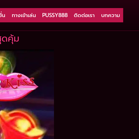
ั่น
ทางเข้าเล่น
PUSSY888
ติดต่อเรา
บทความ
ดคุ้ม