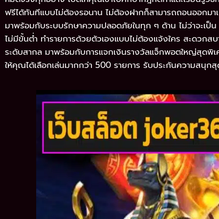
ฟรีได้ทันทีแบบไม่ต้องรอนาน ไม่ต้องฝากก็สามารถถอนออกมาเป็นก
มาพร้อมกับระบบรักษาความปลอดภัยในทุก ๆ ด้าน ไม่ว่าจะเป็น
ไม่มีขั้นต่ำ ทำรายการด้วยตัวเองแบบไม่ต้องแจ้งใคร สะดวกส
ระดับสากล มาพร้อมกับการแจกเงินรางวัลแจ็กพอตใหญ่สุดพิเศ
ให้คุณได้เลือกเล่นมากกว่า 500 รายการ รับประกันความสนุกสุ