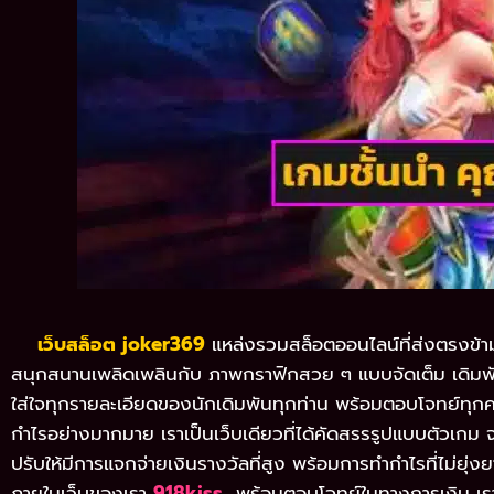
เว็บสล็อต joker369
แหล่งรวมสล็อตออนไลน์ที่ส่งตรงข้ามทว
สนุกสนานเพลิดเพลินกับ ภาพกราฟิกสวย ๆ แบบจัดเต็ม เดิมพันสุด
ใส่ใจทุกรายละเอียดของนักเดิมพันทุกท่าน พร้อมตอบโจทย์ทุกค
กำไรอย่างมากมาย เราเป็นเว็บเดียวที่ได้คัดสรรรูปแบบตัวเกม จาก
ปรับให้มีการแจกจ่ายเงินรางวัลที่สูง พร้อมการทำกำไรที่ไม่ยุ่ง
ภายในเว็บของเรา
918kiss
พร้อมตอบโจทย์ในทางการเงิน เราพร