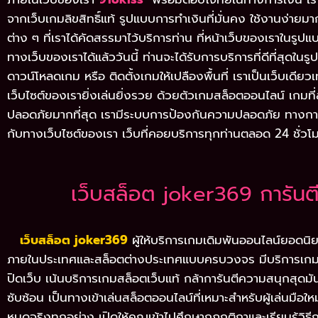
จากเว็บเกมลิขสิทธิ์แท้ รูปแบบการทำเงินที่มั่นคง ใช้งานง่าย
ต่าง ๆ ที่เราได้คัดสรรมาไว้บริการท่าน ที่หน้าเว็บของเราใน
ทางเว็บของเราได้แล้ววันนี้ ท่านจะได้รับการบริการที่ดีที่สุด
ดาวน์โหลดเกม หรือ ติดตั้งเกมให้เปลืองพื้นที่ เราเป็นเว็บเดี
เว็บไซต์ของเรายิ่งเล่นยิ่งรวย ด้วยตัวเกมสล็อตออนไลน์ เกมที
ปลอดภัยมากที่สุด เรามีระบบการป้องกันความปลอดภัย ทางการเงิ
กับทางเว็บไซต์ของเรา เว็บที่คอยบริการทุกท่านตลอด 24 ชั่วโ
เว็บสล็อต joker369 การันตีค
เว็บสล็อต joker369
ผู้ให้บริการเกมเดิมพันออนไลน์ยอดนิยมอ
ภายในประเทศและสล็อตต่างประเทศแบบครบวงจร มีบริการเกมทุกค
ปิดเว็บ เน้นบริการเกมสล็อตเว็บแท้ กล้าการันตีความสนุกสุดมัน
ซับซ้อน เป็นทางเข้าเล่นสล็อตออนไลน์ที่เหมาะสำหรับผู้เล่นมือ
หมดจริงทุกอย่าง เปิดให้คุณเข้าไปศึกษากฎกติกาและเรียนรู้วิ