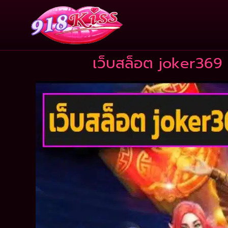
เว็บสล็อต joker369 เ