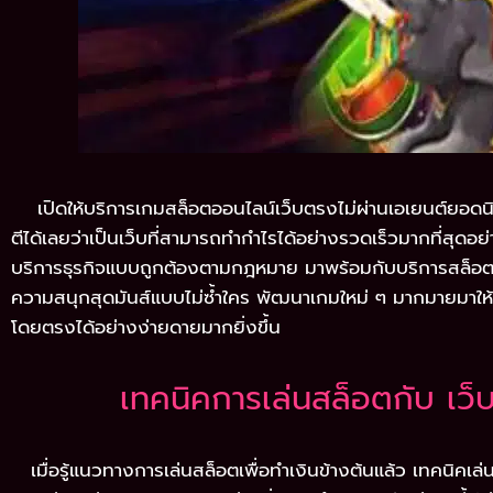
เปิดให้บริการเกมสล็อตออนไลน์เว็บตรงไม่ผ่านเอเยนต์ยอดนิยมอ
ตีได้เลยว่าเป็นเว็บที่สามารถทำกำไรได้อย่างรวดเร็วมากที่สุด
บริการธุรกิจแบบถูกต้องตามกฎหมาย มาพร้อมกับบริการสล็อตท
ความสนุกสุดมันส์แบบไม่ซ้ำใคร พัฒนาเกมใหม่ ๆ มากมายมาให้คุ
โดยตรงได้อย่างง่ายดายมากยิ่งขึ้น
เทคนิคการเล่นสล็อตกับ เว็บส
เมื่อรู้แนวทางการเล่นสล็อตเพื่อทำเงินข้างต้นแล้ว เทคนิคเล่