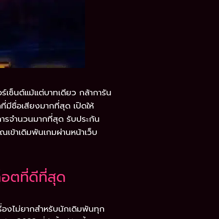
เซ็นต์แม้แต่บาทเดียว กล้าการัน
ชื่อเสียงมากที่สุด เปิดให้
ารจำนวนมากที่สุด รับประกัน
ณเข้าเดิมพันเกมผ่านหน้าเว็บ
ตที่ดีที่สุด
รื่องไม่ยากสำหรับนักเดิมพันทุก