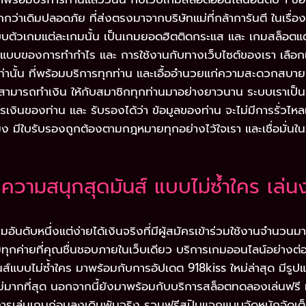
มากกว่าเดิมปลอดภัย ที่ส่งตรงมาจากบริษัทแม่ที่กล้าการันตี ในเร
รูปแบบตัวเกมแต่ละเกมนั้น เป็นเกมยอดฮิตติดกระแส และ เกมสล็อต
ในรูปแบบของการทำกำไร และ การใช้งานกับทางเว็บไซต์ของเรา เลือก
ยวเท่านั้น ที่พร้อมบริการทุกท่าน และเอื้ออำนวยแก่ความสะดวกสบา
่สามารถทำเงิน ให้กับสมาชิกทุกท่านมาอย่างยาวนาน ระบบเราเป็นระ
นของท่าน และ รับรองได้ว่า ข้อมูลของท่าน จะไม่มีการรั่วไหลเป
มง มีใบรับรองถูกต้องตามกฎหมายทุกอย่างไว้ใจเรา และเชื่อมั่น
วามสนุกสุดมันส์ แบบไม่ซ้ำใคร เล่นง
ันดับหนึ่งแต่ง่ายได้เงินจริงที่มีผู้สมัครเข้าร่วมใช้งานจำนวนมา
่ายที่คุณชื่นชอบภายในเว็บเดียว บริการเกมออนไลน์อย่างต่อเน
ส์แบบไม่ซ้ำใคร มาพร้อมกับการอัปเดต 918kiss ใหม่ล่าสุด มีรูปแ
ใหม่มากที่สุด นอกจากนี้ยังมาพร้อมกับบริการสล็อตทดลองเล่นฟรี 
ธีการเล่นเกมก่อนลงเดิมพันจริง รวมฟรีสปินแจกแบบจัดหนักจัดเต็